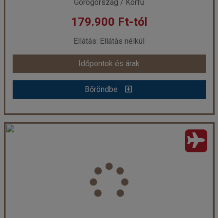
Görögország / Korfu
179.900 Ft-tól
már 175.749 Ft-tól
Ellátás: Ellátás nélkül
Időpontok és árak
Időpontok és árak
Bőröndbe
Bőröndbe
Filoxenia Apartmanház, repülővel
Ország:
Görögország
Város:
Moraitika
Utazás módja:
Repülővel
Ellátás:
Ellátás nélkül
Szálláskategória:
Apartmanház
Szobatípus:
4-5 ágyas apartman (2 hálószobás)
Időtartam:
7 éj