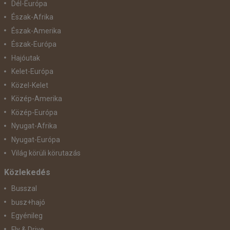
Dél-Európa
Észak-Afrika
Észak-Amerika
Észak-Európa
Hajóutak
Kelet-Európa
Közel-Kelet
Közép-Amerika
Közép-Európa
Nyugat-Afrika
Nyugat-Európa
Világ körüli körutazás
Közlekedés
Busszal
busz+hajó
Egyénileg
Fly & Drive