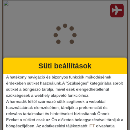
Drossos Stúdió, repülővel
Ország:
Görögország
Város:
Laganas
Utazás módja:
Repülővel
Ellátás:
Ellátás nélkül
Szálláskategória:
Apartmanház
Szobatípus:
2 ágyas utcára néző stúdió pótágyazható
Időtartam:
7 éj
Süti beállítások
Antonia Apartmanház, repülővel
Időpont: 2026-08-29 | 7 éj
A hatékony navigáció és bizonyos funkciók működésének
érdekében sütiket használunk.A "Szükséges" kategóriába sorolt
Görögország / Zakynthos
sütiket a böngésző tárolja, mivel ezek elengedhetetlenül
szükségesek a webhely alapvető funkcióihoz.
149.900 Ft-tól
már 149.900 Ft-tól
A harmadik féltől származó sütik segítenek a weboldal
használatának elemzésében, tárolják a preferenciáit és
Ellátás: Ellátás nélkül
releváns tartalmakat és hirdetéseket biztosítanak Önnek.
Időpontok és árak
Ezeket a sütiket csak az Ön előzetes beleegyezésével tároljuk a
Időpontok és árak
böngészőjében. Az adatkezelési tájékoztatót
ITT
olvashatja