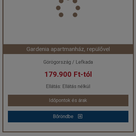
Utazás módja:
Repülővel
Ellátás:
Ellátás nélkül
Szálláskategória:
Apartmanház
Szobatípus:
3 ágyas apartman
Időtartam:
7 éj
Gardenia apartmanház, repülővel
Időpont: 2026-08-30 | 7 éj
Görögország / Lefkada
179.900 Ft-tól
már 179.900 Ft-tól
Ellátás: Ellátás nélkül
Időpontok és árak
Időpontok és árak
Bőröndbe
Bőröndbe