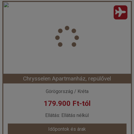
Gardenia apartmanház, repülővel
Ország:
Görögország
Város:
Nidri
Utazás módja:
Repülővel
Ellátás:
Ellátás nélkül
Szálláskategória:
Apartmanház
Szobatípus:
4 ágyas apartman
Időtartam:
7 éj
Chrysselen Apartmanház, repülővel
Időpont: 2026-09-19 | 7 éj
Görögország / Kréta
179.900 Ft-tól
már 179.900 Ft-tól
Ellátás: Ellátás nélkül
Időpontok és árak
Időpontok és árak