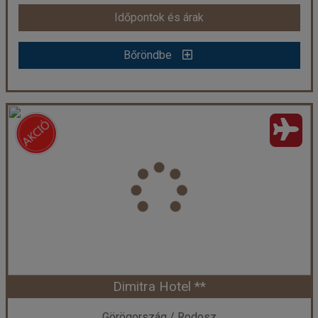
Időpontok és árak
Időpontok és árak
Bőröndbe
Bőröndbe
Blue Sky Apartman
Ország:
Görögország
Város:
Sidari
Utazás módja:
Repülővel
Ellátás:
Ellátás nélkül
Szálláskategória:
Apartman
Szobatípus:
Kétágyas pótágyazható stúdió
Időtartam:
7 éj
Dimitra Hotel **
Időpont: 2026-09-15 | 7 éj
Görögország / Rodosz