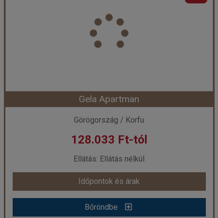
Ország:
Görögország
Város:
Faliraki
Utazás módja:
Repülővel
Ellátás:
Ellátás nélkül
Szálláskategória:
Program szerint
Szobatípus:
Kétágyas pótágyazható stúdió
Időtartam:
7 éj
Gela Apartman
Időpont: 2026-08-29 | 7 éj
Görögország / Korfu
128.033 Ft-tól
már 124.853 Ft-tól
Ellátás: Ellátás nélkül
Időpontok és árak
Időpontok és árak
Bőröndbe
Bőröndbe