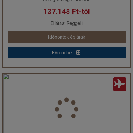
137.148 Ft-tól
már 135.415 Ft-tól
Ellátás: Reggeli
Időpontok és árak
Időpontok és árak
Bőröndbe
Bőröndbe
Dimitra Hotel **
Ország:
Görögország
Város:
Faliraki
Utazás módja:
Repülővel
Ellátás:
Reggeli
Szálláskategória:
Hotel **
Szobatípus:
Kétágyas pótágyazható szoba
Időtartam:
7 éj