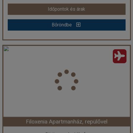
Időpontok és árak
Időpontok és árak
Bőröndbe
Bőröndbe
Butterfly Apartman **
Ország:
Görögország
Város:
Faliraki
Utazás módja:
Repülővel
Ellátás:
Ellátás nélkül
Szálláskategória:
Program szerint
Szobatípus:
Stúdió
Időtartam:
7 éj
Filoxenia Apartmanház, repülővel
Időpont: 2026-09-27 | 7 éj