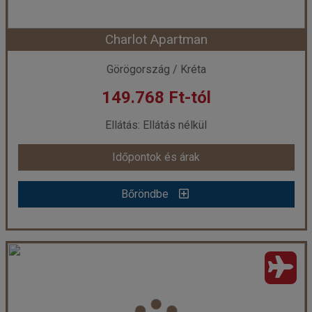
Charlot Apartman
Időpont: 2026-09-12 | 7 éj
Görögország / Kréta
149.768 Ft-tól
már 137.148 Ft-tól
Ellátás: Ellátás nélkül
Időpontok és árak
Időpontok és árak
Bőröndbe
Bőröndbe
Charlot Apartman
Ország:
Görögország
Város:
Bali