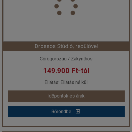
Utazás módja:
Repülővel
Ellátás:
Ellátás nélkül
Szálláskategória:
Apartman
Szobatípus:
Stúdió 3 fős
Időtartam:
7 éj
Drossos Stúdió, repülővel
Időpont: 2026-09-03 | 7 éj
Görögország / Zakynthos
149.900 Ft-tól
már 149.768 Ft-tól
Ellátás: Ellátás nélkül
Időpontok és árak
Időpontok és árak
Bőröndbe
Bőröndbe