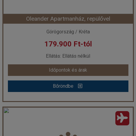
Oleander Apartmanház, repülővel
Időpont: 2026-08-25 | 7 éj
Görögország / Kréta
179.900 Ft-tól
már 179.900 Ft-tól
Ellátás: Ellátás nélkül
Időpontok és árak
Időpontok és árak
Bőröndbe
Bőröndbe
Oleander Apartmanház, repülővel
Ország:
Görögország
Város:
Platanias