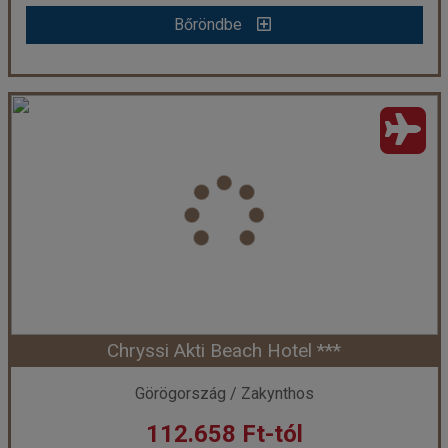
Bőröndbe
Dinos Apartman
Ország:
Görögország
Város:
Laganas
Utazás módja:
Repülővel
Ellátás:
Ellátás nélkül
Szálláskategória:
Apartman
Szobatípus:
Stúdió 2 fős földszinti studio
Időtartam:
7 éj
Chryssi Akti Beach Hotel ***
Időpont: 2026-09-15 | 7 éj
Görögország / Zakynthos
112.658 Ft-tól
már 95.441 Ft-tól