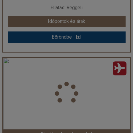
Ellátás: Reggeli
Időpontok és árak
Időpontok és árak
Bőröndbe
Bőröndbe
Chryssi Akti Beach Hotel ***
Ország:
Görögország
Város:
Argassi
Utazás módja:
Repülővel
Ellátás:
Reggeli
Szálláskategória:
Hotel ***
Szobatípus:
Kétágyas standard szárazföldre néző
Időtartam:
7 éj