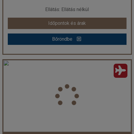
már 149.900 Ft-tól
Ellátás: Ellátás nélkül
Időpontok és árak
Időpontok és árak
Bőröndbe
Bőröndbe
Elena stúdiók (repülő)
Ország:
Görögország
Város:
Moraitika
Utazás módja:
Repülővel
Ellátás:
Ellátás nélkül
Szálláskategória:
Apartman
Szobatípus:
3 felnőtt és 1 gyermek vihető
Időtartam:
7 éj