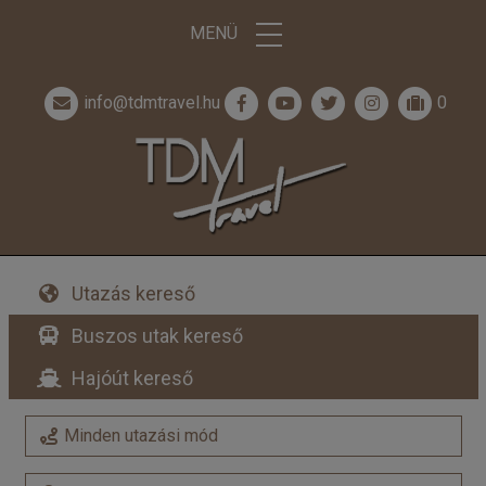
MENÜ
info@tdmtravel.hu
0
Utazás kereső
Buszos utak kereső
Hajóút kereső