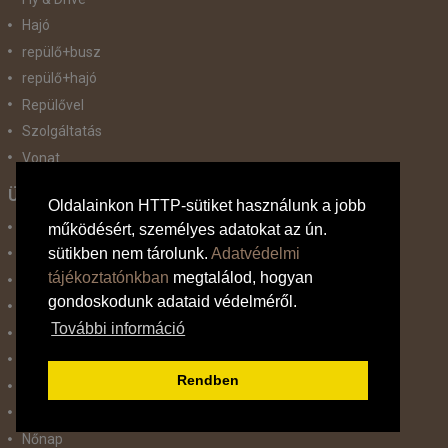
Hajó
repülő+busz
repülő+hajó
Repülővel
Szolgáltatás
Vonat
Ünnepek
Oldalainkon HTTP-sütiket használunk a jobb
Adventi hetek
működésért, személyes adatokat az ún.
sütikben nem tárolunk.
Adatvédelmi
Húsvét
tájékoztatónkban
megtalálod, hogyan
Karácsonyi utazás
gondoskodunk adataid védelméről.
Karnevál
További információ
Két ünnep között
Május 1.
Rendben
Március 15.
Mikulás
Nőnap