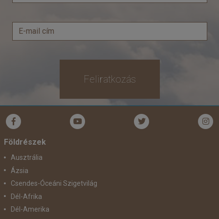
Időpont: 2026-08-29 | 7 éj
már 179.900 Ft-tól
Feliratkozás
Időpontok és árak
Bőröndbe
Földrészek
Ausztrália
Ázsia
Csendes-Óceáni Szigetvilág
Dél-Afrika
Dél-Amerika