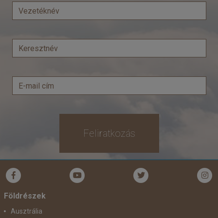
Város:
Sarajevo
Utazás módja:
Busszal
Ellátás:
Reggeli
Szálláskategória:
Hotel ***
Szobatípus:
Kétágyas
Időtartam:
3 éj
Időpont: 2026-12-30 | 3 éj
már 134.900 Ft-tól
Feliratkozás
Időpontok és árak
Bőröndbe
Földrészek
Ausztrália