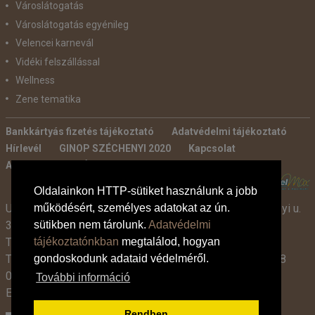
Városlátogatás
Városlátogatás egyénileg
Velencei karnevál
Vidéki felszállással
Wellness
Zene tematika
Bankkártyás fizetés tájékoztató
Adatvédelmi tájékoztató
Hírlevél
GINOP SZÉCHENYI 2020
Kapcsolat
Ajánlatkérés
Általános szerződési feltételek
POWERED BY:
Oldalainkon HTTP-sütiket használunk a jobb
Utazási Iroda -
TdM Travel Tours Kft. 2600 Vác, Széchenyi u.
működésért, személyes adatokat az ún.
3-7.
sütikben nem tárolunk.
Adatvédelmi
Tel:
+36 30 331 3359
tájékoztatónkban
megtalálod, hogyan
Tel:
+36 27 319 381
,
319 382
(09:00-17:00-ig),
+36 1 408
gondoskodunk adataid védelméről.
0134 (09:00-15:00-ig)
További információ
E-mail:
info@tdmtravel.hu
(Eng.szám: U-000204)
Rendben