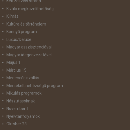
Kék zászlós strand
Kiváló megközelíthetőség
Klímás
Kultúra és történelem
Könnyű program
Luxus/Deluxe
Magyar asszisztenciával
Magyar idegenvezetővel
Május 1
Március 15
Medencés szállás
Mérsékelt nehézségű program
Mikulás programok
Nászutasoknak
November 1
Nyelvtanfolyamok
Október 23