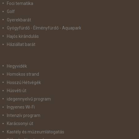
Foci tematika
Golf
Gyerekbarát
Gyógyfürdő - Élményfürdő - Aquapark
Hajós kirándulás
Háziállat barát
Hegyvidék
Homokos strand
Hosszú Hétvégék
Húsvéti út
idegennyelvű program
Ingyenes Wi-Fi
Intenzív program
Karácsonyi út
Kastély és múzeumlátogatás