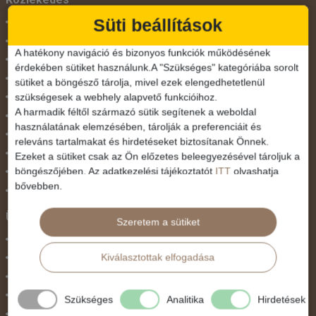
Süti beállítások
Busszal
busz+hajó
A hatékony navigáció és bizonyos funkciók működésének
Egyénileg
érdekében sütiket használunk.A "Szükséges" kategóriába sorolt
Fly & Drive
sütiket a böngésző tárolja, mivel ezek elengedhetetlenül
szükségesek a webhely alapvető funkcióihoz.
Hajó
A harmadik féltől származó sütik segítenek a weboldal
repülő+busz
használatának elemzésében, tárolják a preferenciáit és
repülő+hajó
releváns tartalmakat és hirdetéseket biztosítanak Önnek.
Repülővel
Ezeket a sütiket csak az Ön előzetes beleegyezésével tároljuk a
böngészőjében. Az adatkezelési tájékoztatót
ITT
olvashatja
Szolgáltatás
bővebben.
Vonat
Ünnepek
Szeretem a sütiket
Adventi hetek
Kiválasztottak elfogadása
Húsvét
Karácsonyi utazás
Karnevál
Szükséges
Analitika
Hirdetések
Két ünnep között