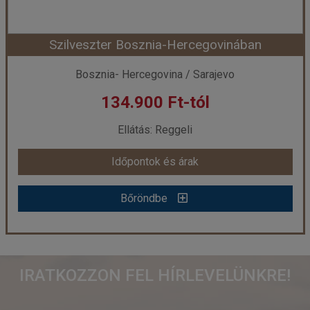
Szilveszter Bosznia-Hercegovinában
Időpont: 2026-10-08 | 3 éj
Bosznia- Hercegovina / Sarajevo
134.900 Ft-tól
már 124.900 Ft-tól
Ellátás: Reggeli
Időpontok és árak
Időpontok és árak
Bőröndbe
Bőröndbe
Szilveszter Bosznia-Hercegovinában
IRATKOZZON FEL HÍRLEVELÜNKRE!
Ország:
Bosznia- Hercegovina