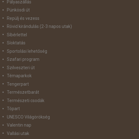
Pályaszállás
Pünkösdi út
Repülj és vezess
Rövid kirándulás (2-3 napos utak)
Síbérlettel
Síoktatás
Sportolási lehetőség
Szafari program
Szilveszteri út
Témaparkok
Tengerpart
Természetbarát
Természeti csodák
Tópart
UNESCO Világörökség
Valentin nap
Vallási utak