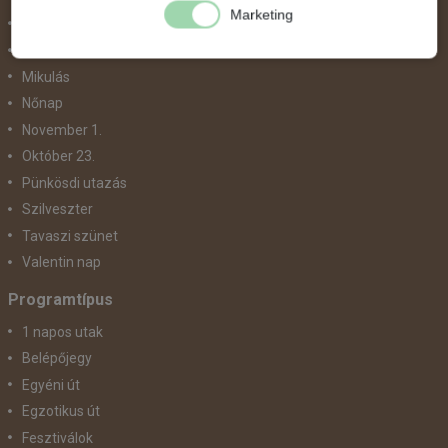
Marketing
Május 1.
Március 15.
Mikulás
Nőnap
November 1.
Október 23.
Pünkösdi utazás
Szilveszter
Tavaszi szünet
Valentin nap
Programtípus
1 napos utak
Belépőjegy
Egyéni út
Egzotikus út
Fesztiválok