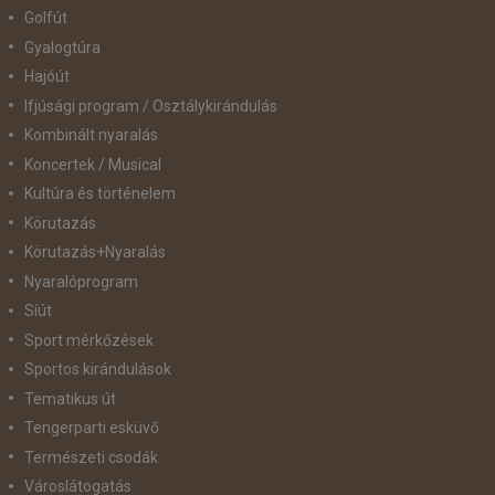
Golfút
Gyalogtúra
Hajóút
Ifjúsági program / Osztálykirándulás
Kombinált nyaralás
Koncertek / Musical
Kultúra és történelem
Körutazás
Körutazás+Nyaralás
Nyaralóprogram
Síút
Sport mérkőzések
Sportos kirándulások
Tematikus út
Tengerparti esküvő
Természeti csodák
Városlátogatás