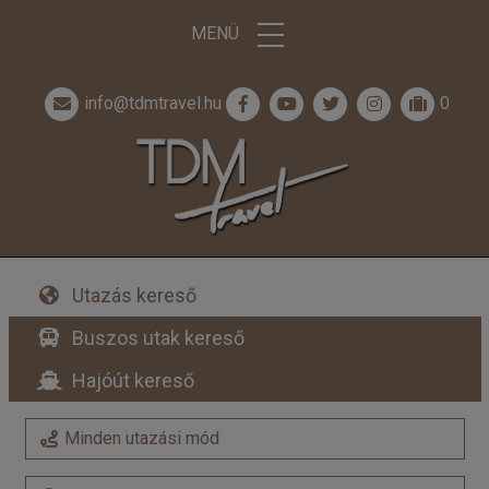
MENÜ
info@tdmtravel.hu
0
Utazás kereső
Buszos utak kereső
Hajóút kereső