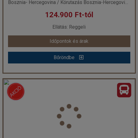
Bosznia- Hercegovina / Körutazás Bosznia-Hercegovinában
124.900 Ft-tól
Ellátás: Reggeli
Időpontok és árak
Bőröndbe
Mandarinszüret a Neretva mentén
Ország:
Bosznia- Hercegovina
Város:
Körutazás Bosznia-Hercegovinában
Utazás módja:
Busszal
Ellátás:
Reggeli
Szálláskategória:
Program szerint
Szobatípus:
Kétágyas
Időtartam:
3 éj