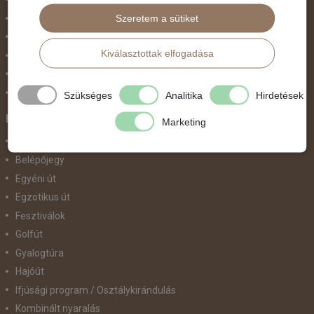
Szeretem a sütiket
Október 23.
Pünkösdi utazás
Kiválasztottak elfogadása
Szilveszter
Tavaszi szünet
Valentin nap
Szükséges
Analitika
Hirdetések
Programtípus
Marketing
1 napos utak
Belépőjegy
Egyéni út
Egzotikus út
Fesztiválok
Golfút
Gyalogtúra
Hajóút
Ifjúsági program / Osztálykirándulás
Kombinált nyaralás