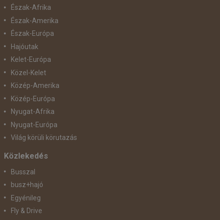
Észak-Afrika
Észak-Amerika
Észak-Európa
Hajóutak
Kelet-Európa
Közel-Kelet
Közép-Amerika
Közép-Európa
Nyugat-Afrika
Nyugat-Európa
Világ körüli körutazás
Közlekedés
Busszal
busz+hajó
Egyénileg
Fly & Drive