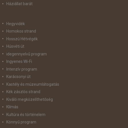
Háziállat barát
Hegyvidék
Homokos strand
Hosszú Hétvégék
Húsvéti út
idegennyelvű program
Ingyenes Wi-Fi
Intenzív program
Karácsonyi út
Kastély és múzeumlátogatás
Kék zászlós strand
Kiváló megközelíthetőség
Klímás
Kultúra és történelem
Könnyű program