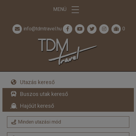
MENÜ
info@tdmtravel.hu
0
Utazás kereső
Buszos utak kereső
Hajóút kereső