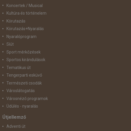
Koncertek / Musical
Kultúra és történelem
Körutazás
Körutazás+Nyaralás
Nyaralóprogram
Síút
Sport mérkőzések
Sportos kirándulások
Tematikus út
Tengerparti esküvő
Természeti csodák
Városlátogatás
Városnéző programok
Üdülés - nyaralás
Útjellemző
Adventi út