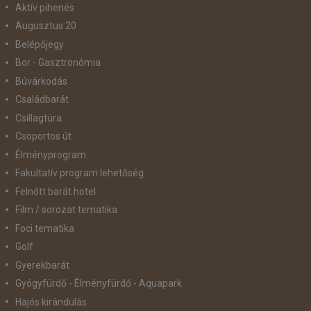
Aktív pihenés
Augusztus 20
Belépőjegy
Bor - Gasztronómia
Búvárkodás
Családbarát
Csillagtúra
Csoportos út
Élményprogram
Fakultatív program lehetőség
Felnőtt barát hotel
Film / sorozat tematika
Foci tematika
Golf
Gyerekbarát
Gyógyfürdő - Élményfürdő - Aquapark
Hajós kirándulás