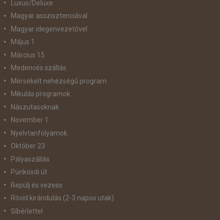
Luxus/Deluxe
Magyar asszisztenciával
Magyar idegenvezetővel
Május 1
Március 15
Medencés szállás
Mérsékelt nehézségű program
Mikulás programok
Nászutasoknak
November 1
Nyelvtanfolyamok
Október 23
Pályaszállás
Pünkösdi út
Repülj és vezess
Rövid kirándulás (2-3 napos utak)
Síbérlettel