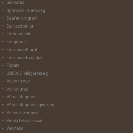
Síoktatás
Sportolási lehetőség
Szafari program
Szilveszteri út
Témaparkok
Tengerpart
Természetbarát
Természeti csodák
Tópart
UNESCO Világörökség
Valentin nap
Vallási utak
Városlátogatás
Városlátogatás egyénileg
Velencei karnevál
Vidéki felszállással
Wellness