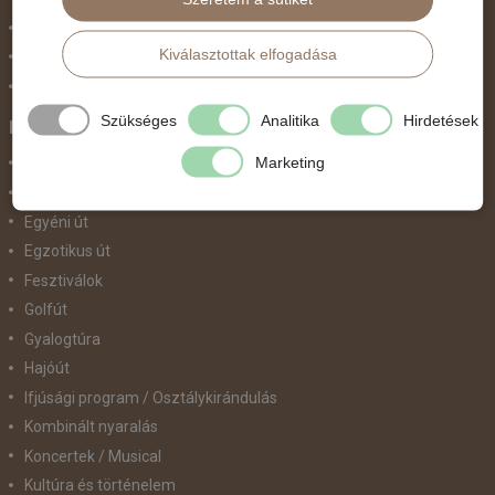
Szilveszter
Kiválasztottak elfogadása
Tavaszi szünet
Valentin nap
Szükséges
Analitika
Hirdetések
Programtípus
Marketing
1 napos utak
Belépőjegy
Egyéni út
Egzotikus út
Fesztiválok
Golfút
Gyalogtúra
Hajóút
Ifjúsági program / Osztálykirándulás
Kombinált nyaralás
Koncertek / Musical
Kultúra és történelem