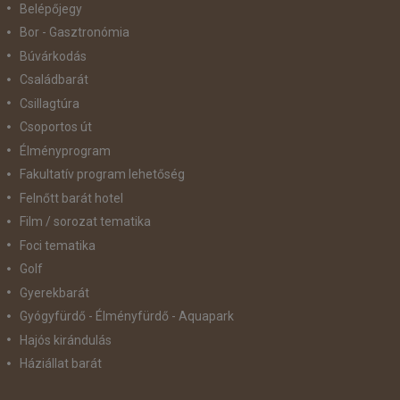
Belépőjegy
Bor - Gasztronómia
Búvárkodás
Családbarát
Csillagtúra
Csoportos út
Élményprogram
Fakultatív program lehetőség
Felnőtt barát hotel
Film / sorozat tematika
Foci tematika
Golf
Gyerekbarát
Gyógyfürdő - Élményfürdő - Aquapark
Hajós kirándulás
Háziállat barát