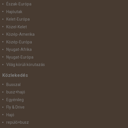
Észak-Európa
Hajóutak
Kelet-Európa
Közel-Kelet
Közép-Amerika
Közép-Európa
Nyugat-Afrika
Nyugat-Európa
Világ körüli körutazás
Közlekedés
Busszal
busz+hajó
Egyénileg
Fly & Drive
Hajó
repülő+busz