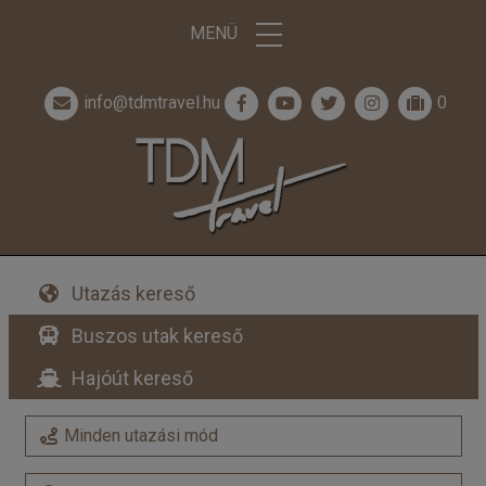
MENÜ
info@tdmtravel.hu
0
Utazás kereső
Buszos utak kereső
Hajóút kereső