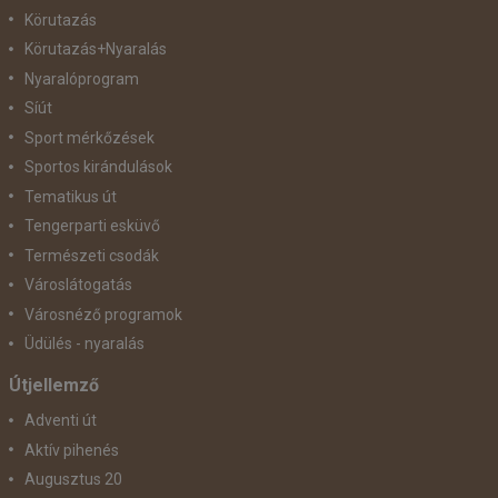
Körutazás
Körutazás+Nyaralás
Nyaralóprogram
Síút
Sport mérkőzések
Sportos kirándulások
Tematikus út
Tengerparti esküvő
Természeti csodák
Városlátogatás
Városnéző programok
Üdülés - nyaralás
Útjellemző
Adventi út
Aktív pihenés
Augusztus 20