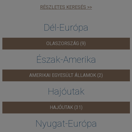
RÉSZLETES KERESÉS >>
Dél-Európa
OLASZORSZÁG (9)
Észak-Amerika
AMERIKAI EGYESÜLT ÁLLAMOK (2)
Hajóutak
HAJÓUTAK (31)
Nyugat-Európa