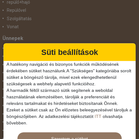
repülő+hajó
Repülővel
Szolgáltatás
Vonat
Ünnepek
Adventi hetek
Süti beállítások
Húsvét
A hatékony navigáció és bizonyos funkciók működésének
Karácsonyi utazás
érdekében sütiket használunk.A "Szükséges" kategóriába sorolt
Karnevál
sütiket a böngésző tárolja, mivel ezek elengedhetetlenül
Két ünnep között
szükségesek a webhely alapvető funkcióihoz.
Május 1.
A harmadik féltől származó sütik segítenek a weboldal
használatának elemzésében, tárolják a preferenciáit és
Március 15.
releváns tartalmakat és hirdetéseket biztosítanak Önnek.
Mikulás
Ezeket a sütiket csak az Ön előzetes beleegyezésével tároljuk a
Nőnap
böngészőjében. Az adatkezelési tájékoztatót
ITT
olvashatja
November 1.
bővebben.
Október 23.
Szeretem a sütiket
Pünkösdi utazás