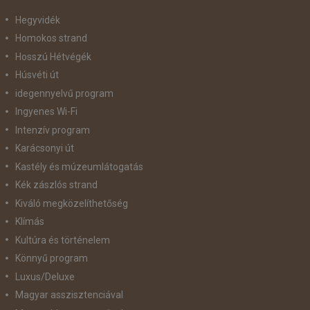
Hegyvidék
Homokos strand
Hosszú Hétvégék
Húsvéti út
idegennyelvű program
Ingyenes Wi-Fi
Intenzív program
Karácsonyi út
Kastély és múzeumlátogatás
Kék zászlós strand
Kiváló megközelíthetőség
Klímás
Kultúra és történelem
Könnyű program
Luxus/Deluxe
Magyar asszisztenciával