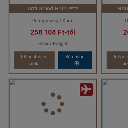
Ariti Grand Hotel ****
NAU
Időpont: 2026-09-11 | 7 éj
Időp
Görögország / Korfu
G
258.108 Ft-tól
2
már 194.900 Ft-tól
már
Ellátás: Reggeli
Időpontok és
Bőröndbe
Időpon
Időpontok és
Bőröndbe
Időpon
árak
ár
árak
ár
Ariti Grand Hotel ****
NA
Ország:
Görögország
Or
Város:
Kanoni
Utazás módja:
Repülővel
Uta
Ellátás:
Reggeli
Szálláskategória:
Hotel ****
Szál
Szobatípus:
Kétágyas standard
Szoba
Időtartam:
7 éj