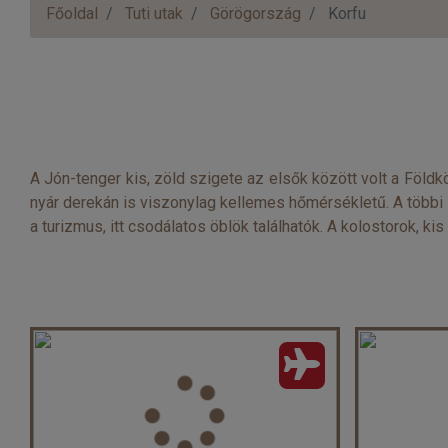
Főoldal
Tuti utak
Görögország
Korfu
A Jón-tenger kis, zöld szigete az elsők között volt a Föld
nyár derekán is viszonylag kellemes hőmérsékletű. A többi s
a turizmus, itt csodálatos öblök találhatók. A kolostorok, k