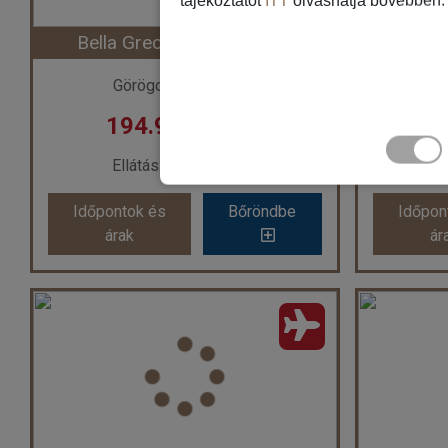
tájékoztatót
ITT
olvashatja bővebben.
Időtartam:
7 éj
Bella Grecia Apartmanház
G
Időpont: 2026-09-15 | 7 éj
Időp
Görögország / Korfu
G
194.900 Ft-tól
1
már 179.900 Ft-tól
már
Ellátás: Ellátás nélkül
E
Időpontok és
Bőröndbe
Időpon
Időpontok és
Bőröndbe
Időpon
árak
ár
árak
ár
Bella Grecia Apartmanház
Ország:
Görögország
Or
Város:
Moraitika
Utazás módja:
Repülővel
Uta
Ellátás:
Ellátás nélkül
El
Szálláskategória:
Apartmanház
Szállá
Szobatípus:
Kétágyas stúdió (pótágyazható)
Szobatípu
Időtartam:
7 éj