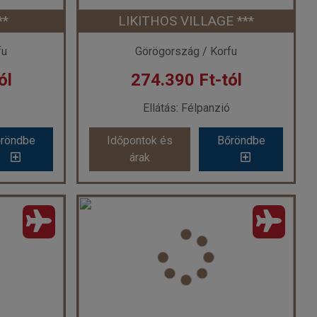
**
LIKITHOS VILLAGE ***
 7 éj
Időpont: 2026-08-25 | 7 éj
fu
Görögország / Korfu
ól
274.390 Ft-tól
-tól
már 249.900 Ft-tól
Ellátás: Félpanzió
röndbe
Időpontok és
Bőröndbe
röndbe
Időpontok és
Bőröndbe
árak
árak
*
LIKITHOS VILLAGE ***
ág
Ország:
Görögország
Város:
Agios Georgios/Korfu
ővel
Utazás módja:
Repülővel
Ellátás:
Félpanzió
l ***
Szálláskategória:
Hotel ***
szoba
Szobatípus:
Stúdió
Időtartam:
7 éj