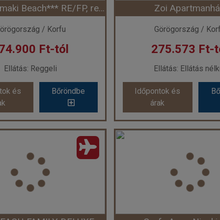
Hotel Potamaki Beach*** RE/FP, repülővel
Zoi Apartmanh
ont: 2026-08-28 | 7 éj
Időpont: 2026-09-18 |
örögország / Korfu
Görögország / Kor
74.900 Ft-tól
275.573 Ft-t
 266.810 Ft-tól
már 268.120 Ft
Ellátás: Reggeli
Ellátás: Ellátás nélk
tok és
Bőröndbe
Időpontok és
Bő
tok és
Bőröndbe
Időpontok és
Bő
ak
árak
ak
árak
Hotel Potamaki Beach*** RE/FP, repülővel
Zoi Apartmanhá
szág:
Görögország
Ország:
Görögorsz
Város:
Benitses
Város:
Messongh
zás módja:
Repülővel
Utazás módja:
Repül
Ellátás:
Reggeli
Ellátás:
Ellátás nél
láskategória:
Hotel ***
Szálláskategória:
Apart
s:
2 ágyas standard pótágyazható szoba
Szobatípus:
Kétágyas stúdió (pó
Időtartam:
7 éj
Időtartam:
7 éj