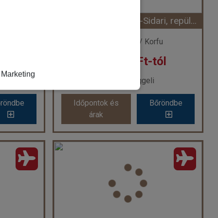
Időtartam:
7 éj
dere ****
Hotel Angelina***/RE-Sidari, repülővel
 7 éj
Időpont: 2026-09-15 | 7 éj
fu
Görögország / Korfu
ól
249.900 Ft-tól
-tól
már 189.900 Ft-tól
Marketing
ve
Ellátás: Reggeli
röndbe
Időpontok és
Bőröndbe
röndbe
Időpontok és
Bőröndbe
árak
árak
ere ****
Hotel Angelina***/RE-Sidari, repülővel
ág
Ország:
Görögország
Város:
Sidari
ővel
Utazás módja:
Repülővel
ve
Ellátás:
Reggeli
l ****
Szálláskategória:
Hotel ***
tengerre néző
Szobatípus:
2 ágyas standard
Időtartam:
7 éj