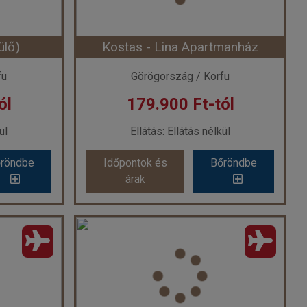
ülő)
Kostas - Lina Apartmanház
fu
Görögország / Korfu
ól
179.900 Ft-tól
ül
Ellátás: Ellátás nélkül
röndbe
Időpontok és
Bőröndbe
árak
lő)
Kostas - Lina Apartmanház
ág
Ország:
Görögország
Város:
Messonghi
ővel
Utazás módja:
Repülővel
kül
Ellátás:
Ellátás nélkül
rtman
Szálláskategória:
Apartmanház