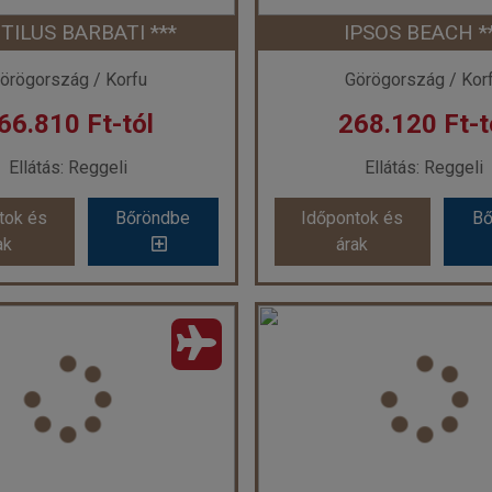
TILUS BARBATI ***
IPSOS BEACH *
ont: 2026-09-11 | 7 éj
Időpont: 2026-09-25 |
örögország / Korfu
Görögország / Kor
66.810 Ft-tól
268.120 Ft-t
 199.900 Ft-tól
már 235.188 Ft
Ellátás: Reggeli
Ellátás: Reggeli
tok és
Bőröndbe
Időpontok és
Bő
tok és
Bőröndbe
Időpontok és
Bő
ak
árak
ak
árak
UTILUS BARBATI ***
IPSOS BEACH **
szág:
Görögország
Ország:
Görögorsz
Város:
Barbati
Város:
Ipsos
zás módja:
Repülővel
Utazás módja:
Repül
Ellátás:
Reggeli
Ellátás:
Reggeli
láskategória:
Hotel ***
Szálláskategória:
Hote
típus:
Kétágyas szoba
Szobatípus:
Kétágyas 
Időtartam:
7 éj
Időtartam:
7 éj