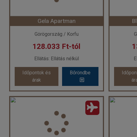
Gela Apartman
B
Görögország / Korfu
G
128.033 Ft-tól
1
Ellátás: Ellátás nélkül
E
Időpontok és
Bőröndbe
Időpon
árak
ár
Gela Apartman
B
Ország:
Görögország
Or
Város:
Sidari
Utazás módja:
Repülővel
Uta
Ellátás:
Ellátás nélkül
El
Szálláskategória:
Apartman
Száll