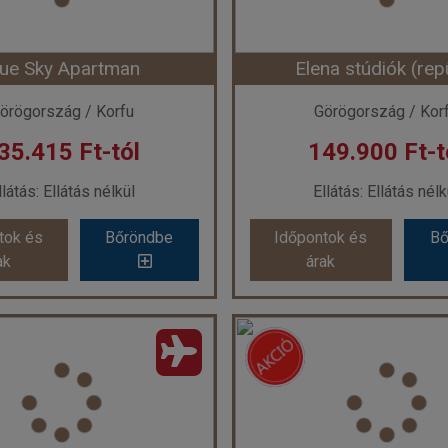
lue Sky Apartman
Elena stúdiók (rep
örögország / Korfu
Görögország / Kor
35.415 Ft-tól
149.900 Ft-t
llátás: Ellátás nélkül
Ellátás: Ellátás nélk
tok és
Bőröndbe
Időpontok és
Bő
ak
árak
lue Sky Apartman
Elena stúdiók (repü
szág:
Görögország
Ország:
Görögorsz
Város:
Sidari
Város:
Moraitika
zás módja:
Repülővel
Utazás módja:
Repül
látás:
Ellátás nélkül
Ellátás:
Ellátás nél
áskategória:
Apartman
Szálláskategória:
Apa