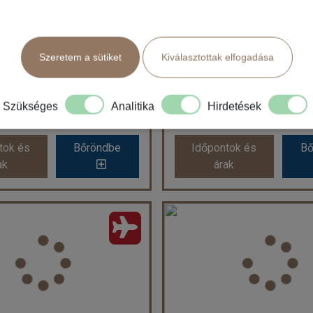
Időtartam:
7 éj
Időtartam:
7 éj
ela apartmanház
Canvas By Mitsis Belve
ont: 2026-08-25 | 7 éj
Időpont: 2026-09-08 |
Szeretem a sütiket
Kiválasztottak elfogadása
örögország / Korfu
Görögország / Kor
99.900 Ft-tól
235.188 Ft-t
 179.900 Ft-tól
már 187.900 Ft
Szükséges
Analitika
Hirdetések
llátás: Ellátás nélkül
Ellátás: All inclusi
tok és
Bőröndbe
Időpontok és
Bő
tok és
Bőröndbe
Időpontok és
Bő
ak
árak
ak
árak
Gela apartmanház
Canvas By Mitsis Belved
szág:
Görögország
Ország:
Görögorsz
Város:
Sidari
Város:
Benitses
zás módja:
Repülővel
Utazás módja:
Repül
látás:
Ellátás nélkül
Ellátás:
All inclusi
skategória:
Apartmanház
Szálláskategória:
Hote
s:
Kétágyas stúdió (pótágyazható)
Szobatípus:
Kétágyas standard oldalt 
Időtartam:
7 éj
Időtartam:
7 éj