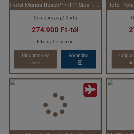
Hotel Marias Beach**+/FP-Sidari, repülővel
Időpont: 2026-09-25 | 7 éj
Időp
Görögország / Korfu
G
274.900 Ft-tól
2
már 258.108 Ft-tól
már
Ellátás: Félpanzió
Időpontok és
Bőröndbe
Időpon
Időpontok és
Bőröndbe
Időpon
árak
ár
árak
ár
Hotel Marias Beach**+/FP-Sidari, repülővel
Ország:
Görögország
Or
Város:
Sidari
Utazás módja:
Repülővel
Uta
Ellátás:
Félpanzió
Szálláskategória:
Hotel ***
Szál
Szobatípus:
2 ágyas standard szoba
Szobatípu
Időtartam:
7 éj