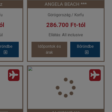
áz
ANGELA BEACH ***
 7 éj
Időpont: 2026-09-18 | 7 éj
fu
Görögország / Korfu
ól
286.700 Ft-tól
-tól
már 274.390 Ft-tól
ül
Ellátás: All inclusive
röndbe
Időpontok és
Bőröndbe
röndbe
Időpontok és
Bőröndbe
árak
árak
z
ANGELA BEACH ***
ág
Ország:
Görögország
i
Város:
Roda
ővel
Utazás módja:
Repülővel
kül
Ellátás:
All inclusive
manház
Szálláskategória:
Hotel ***
tágyazható)
Szobatípus:
Kétágyas szoba Kertre néző
Időtartam:
7 éj