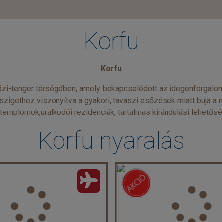
Korfu
Korfu
közi-tenger térségében, amely bekapcsolódott az idegenforgalom
zigethez viszonyítva a gyakori, tavaszi esőzések miatt buja a n
is templomok,uralkodói rezidenciák, tartalmas kirándulási lehetősé
Korfu nyaralás