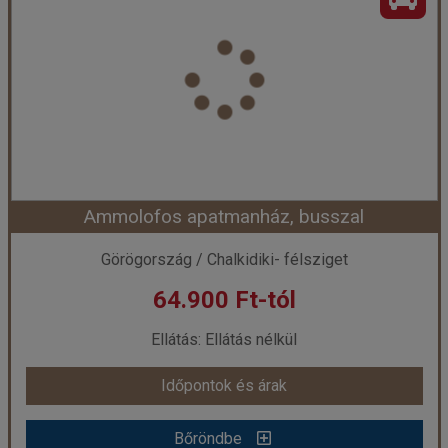
Ország:
Görögország
Város:
Sarti
Utazás módja:
Busszal
Ellátás:
Ellátás nélkül
Szálláskategória:
Apartmanház
Szobatípus:
3-4 ágyas stúdió
Időtartam:
7 éj
Ammolofos apatmanház, busszal
Időpont: 2026-09-25 | 7 éj
Görögország / Chalkidiki- félsziget
64.900 Ft-tól
már 59.900 Ft-tól
Ellátás: Ellátás nélkül
Időpontok és árak
Időpontok és árak
Bőröndbe
Bőröndbe