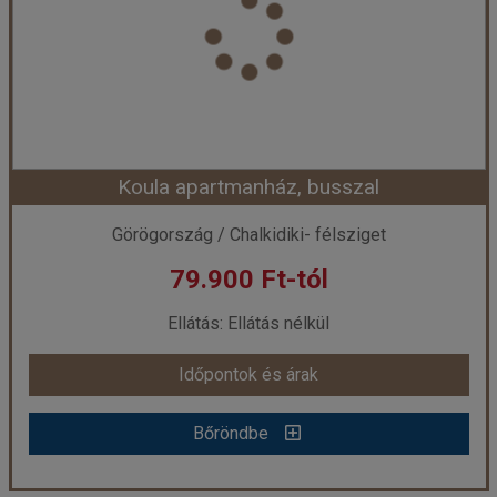
Város:
Sarti
Utazás módja:
Busszal
Ellátás:
Ellátás nélkül
Szálláskategória:
Apartmanház
Szobatípus:
4-5 ágyas földszinti TN apartman (1-es)
Időtartam:
7 éj
Koula apartmanház, busszal
Időpont: 2026-09-18 | 7 éj
Görögország / Chalkidiki- félsziget
79.900 Ft-tól
már 74.900 Ft-tól
Ellátás: Ellátás nélkül
Időpontok és árak
Időpontok és árak
Bőröndbe
Bőröndbe