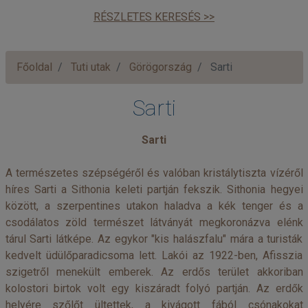
RÉSZLETES KERESÉS >>
Főoldal
Tuti utak
Görögország
Sarti
Sarti
Sarti
A természetes szépségéről és valóban kristálytiszta vízéről
híres Sarti a Sithonia keleti partján fekszik. Sithonia hegyei
között, a szerpentines utakon haladva a kék tenger és a
csodálatos zöld természet látványát megkoronázva elénk
tárul Sarti látképe. Az egykor "kis halászfalu" mára a turisták
kedvelt üdülőparadicsoma lett. Lakói az 1922-ben, Afisszia
szigetről menekült emberek. Az erdős terület akkoriban
kolostori birtok volt egy kiszáradt folyó partján. Az erdők
helyére szőlőt ültettek, a kivágott fából csónakokat