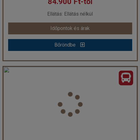
84.900 Ft-tól
már 84.900 Ft-tól
Ellátás: Ellátás nélkül
Időpontok és árak
Időpontok és árak
Bőröndbe
Bőröndbe
Spanos Apartmanház, busszal
Ország:
Görögország
Város:
Sarti
Utazás módja:
Busszal
Ellátás:
Ellátás nélkül
Szálláskategória:
Apartmanház
Szobatípus:
2 ágyas félszuterén stúdió
Időtartam:
7 éj