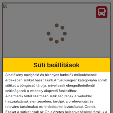
Koula apartmanház, busszal
Ország:
Görögország
Város:
Sarti
Utazás módja:
Busszal
Ellátás:
Ellátás nélkül
Szálláskategória:
Apartmanház
Szobatípus:
4-5 ágyas apartman
Időtartam:
7 éj
Süti beállítások
Berlin Apartmanház, busszal
Időpont: 2026-09-18 | 7 éj
A hatékony navigáció és bizonyos funkciók működésének
Görögország / Chalkidiki- félsziget
érdekében sütiket használunk.A "Szükséges" kategóriába sorolt
sütiket a böngésző tárolja, mivel ezek elengedhetetlenül
84.900 Ft-tól
szükségesek a webhely alapvető funkcióihoz.
már 79.900 Ft-tól
A harmadik féltől származó sütik segítenek a weboldal
Ellátás: Ellátás nélkül
használatának elemzésében, tárolják a preferenciáit és
Időpontok és árak
releváns tartalmakat és hirdetéseket biztosítanak Önnek.
Időpontok és árak
Ezeket a sütiket csak az Ön előzetes beleegyezésével tároljuk a