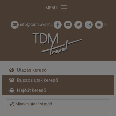
MENÜ
info@tdmtravel.hu
0
Utazás kereső
Buszos utak kereső
Hajóút kereső