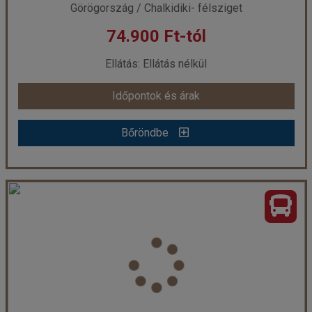
Görögország / Chalkidiki- félsziget
74.900 Ft-tól
már 69.900 Ft-tól
Ellátás: Ellátás nélkül
Időpontok és árak
Időpontok és árak
Bőröndbe
Bőröndbe
Ilias Apartmanház - Sarti, busszal
Ország:
Görögország
Város:
Sarti
Utazás módja:
Busszal
Ellátás:
Ellátás nélkül
Szálláskategória:
Apartmanház
Szobatípus:
2 ágyas emeleti stúdió
Időtartam:
7 éj