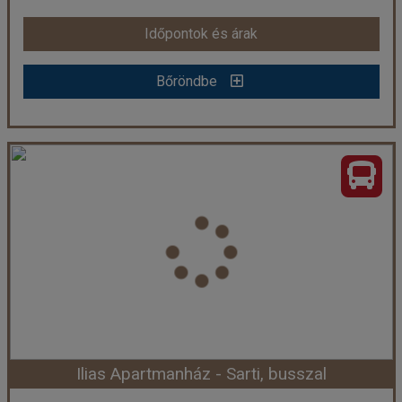
Időpontok és árak
Időpontok és árak
Bőröndbe
Bőröndbe
Jorgos Apartmanház, busszal
Ország:
Görögország
Város:
Sarti
Utazás módja:
Busszal
Ellátás:
Ellátás nélkül
Szálláskategória:
Apartmanház
Szobatípus:
2-3 ágyas félszuterén stúdió
Időtartam:
7 éj
Ilias Apartmanház - Sarti, busszal
Időpont: 2026-09-25 | 7 éj