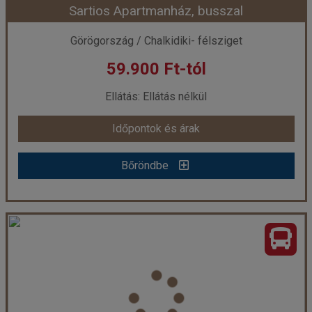
Sartios Apartmanház, busszal
Görögország / Chalkidiki- félsziget
59.900 Ft-tól
Ellátás: Ellátás nélkül
Időpontok és árak
Bőröndbe
Sartios Apartmanház, busszal
Ország:
Görögország
Város:
Sarti
Utazás módja:
Busszal
Ellátás:
Ellátás nélkül