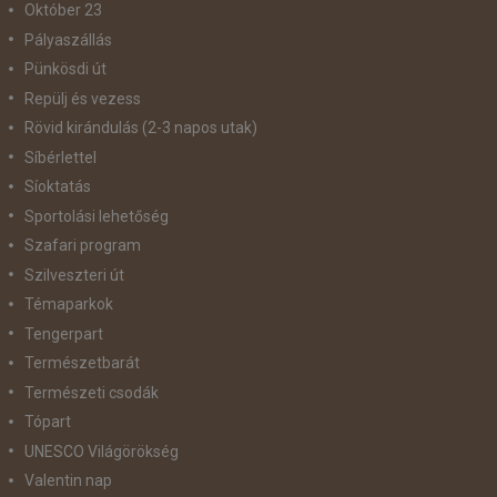
Október 23
Pályaszállás
Pünkösdi út
Repülj és vezess
Rövid kirándulás (2-3 napos utak)
Síbérlettel
Síoktatás
Sportolási lehetőség
Szafari program
Szilveszteri út
Témaparkok
Tengerpart
Természetbarát
Természeti csodák
Tópart
UNESCO Világörökség
Valentin nap