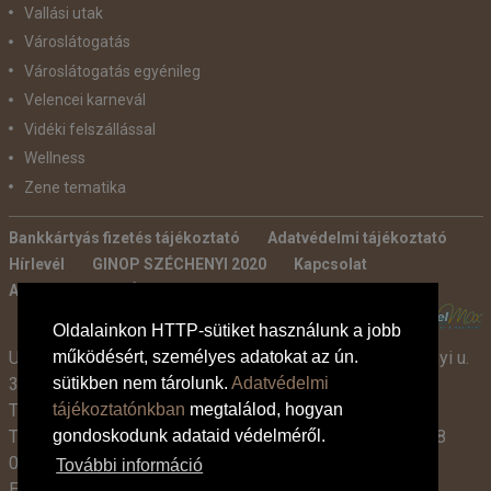
Vallási utak
Városlátogatás
Városlátogatás egyénileg
Velencei karnevál
Vidéki felszállással
Wellness
Zene tematika
Bankkártyás fizetés tájékoztató
Adatvédelmi tájékoztató
Hírlevél
GINOP SZÉCHENYI 2020
Kapcsolat
Ajánlatkérés
Általános szerződési feltételek
POWERED BY:
Oldalainkon HTTP-sütiket használunk a jobb
Utazási Iroda -
TdM Travel Tours Kft. 2600 Vác, Széchenyi u.
működésért, személyes adatokat az ún.
3-7.
sütikben nem tárolunk.
Adatvédelmi
Tel:
+36 30 331 3359
tájékoztatónkban
megtalálod, hogyan
Tel:
+36 27 319 381
,
319 382
(09:00-17:00-ig),
+36 1 408
gondoskodunk adataid védelméről.
0134 (09:00-15:00-ig)
További információ
E-mail:
info@tdmtravel.hu
(Eng.szám: U-000204)