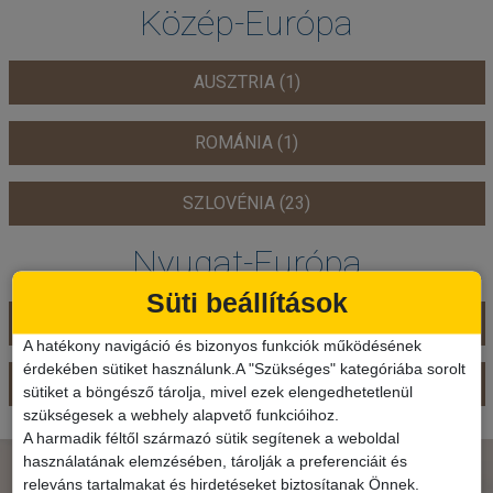
Közép-Európa
AUSZTRIA (1)
ROMÁNIA (1)
SZLOVÉNIA (23)
Nyugat-Európa
Süti beállítások
FRANCIAORSZÁG (7)
A hatékony navigáció és bizonyos funkciók működésének
érdekében sütiket használunk.A "Szükséges" kategóriába sorolt
NAGY-BRITANNIA (2)
sütiket a böngésző tárolja, mivel ezek elengedhetetlenül
szükségesek a webhely alapvető funkcióihoz.
A harmadik féltől származó sütik segítenek a weboldal
használatának elemzésében, tárolják a preferenciáit és
IRATKOZZON FEL HÍRLEVELÜNKRE!
releváns tartalmakat és hirdetéseket biztosítanak Önnek.