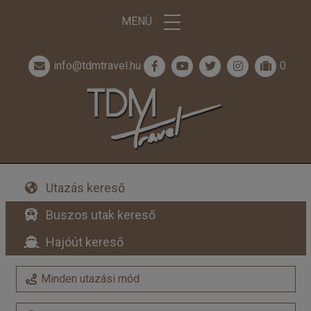
MENÜ
info@tdmtravel.hu
0
Utazás kereső
Buszos utak kereső
Hajóút kereső