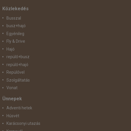
Közlekedés
Busszal
busz+hajó
Egyénileg
Fly & Drive
Hajó
repülő+busz
repülő+hajó
Repülővel
Szolgáltatás
Vonat
Ünnepek
Adventi hetek
Húsvét
Karácsonyi utazás