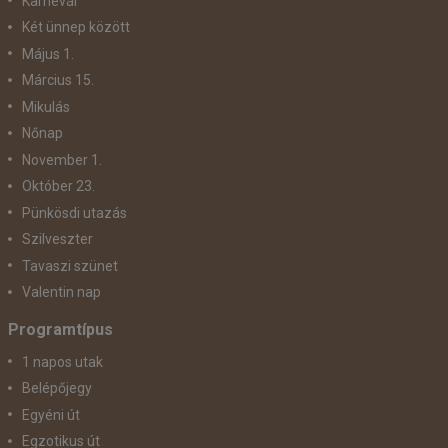
Karnevál
Két ünnep között
Május 1.
Március 15.
Mikulás
Nőnap
November 1.
Október 23.
Pünkösdi utazás
Szilveszter
Tavaszi szünet
Valentin nap
Programtípus
1 napos utak
Belépőjegy
Egyéni út
Egzotikus út