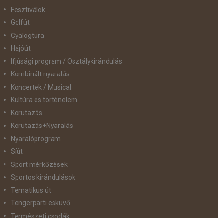
Fesztiválok
Golfút
Gyalogtúra
Hajóút
Ifjúsági program / Osztálykirándulás
Kombinált nyaralás
Koncertek / Musical
Kultúra és történelem
Körutazás
Körutazás+Nyaralás
Nyaralóprogram
Síút
Sport mérkőzések
Sportos kirándulások
Tematikus út
Tengerparti esküvő
Természeti csodák