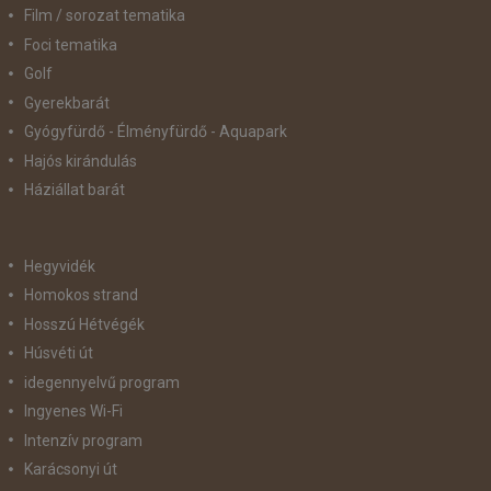
Film / sorozat tematika
Foci tematika
Golf
Gyerekbarát
Gyógyfürdő - Élményfürdő - Aquapark
Hajós kirándulás
Háziállat barát
Hegyvidék
Homokos strand
Hosszú Hétvégék
Húsvéti út
idegennyelvű program
Ingyenes Wi-Fi
Intenzív program
Karácsonyi út