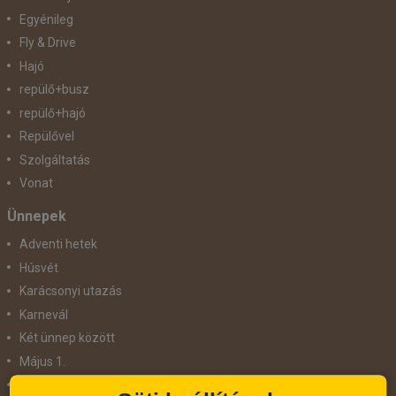
Egyénileg
Fly & Drive
Hajó
repülő+busz
repülő+hajó
Repülővel
Szolgáltatás
Vonat
Ünnepek
Adventi hetek
Húsvét
Karácsonyi utazás
Karnevál
Két ünnep között
Május 1.
Március 15.