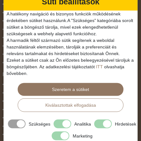
Süti beállítások
Mikulás
Nőnap
A hatékony navigáció és bizonyos funkciók működésének
érdekében sütiket használunk.A "Szükséges" kategóriába sorolt
November 1.
sütiket a böngésző tárolja, mivel ezek elengedhetetlenül
Október 23.
szükségesek a webhely alapvető funkcióihoz.
Pünkösdi utazás
A harmadik féltől származó sütik segítenek a weboldal
Szilveszter
használatának elemzésében, tárolják a preferenciáit és
releváns tartalmakat és hirdetéseket biztosítanak Önnek.
Tavaszi szünet
Ezeket a sütiket csak az Ön előzetes beleegyezésével tároljuk a
Valentin nap
böngészőjében. Az adatkezelési tájékoztatót
ITT
olvashatja
bővebben.
Programtípus
1 napos utak
Szeretem a sütiket
Belépőjegy
Egyéni út
Kiválasztottak elfogadása
Egzotikus út
Fesztiválok
Szükséges
Analitika
Hirdetések
Golfút
Gyalogtúra
Marketing