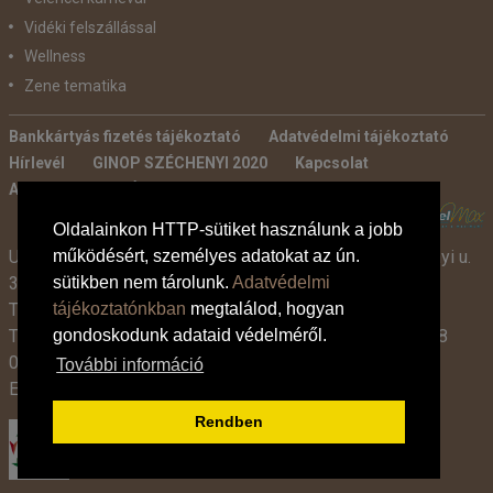
Vidéki felszállással
Wellness
Zene tematika
Bankkártyás fizetés tájékoztató
Adatvédelmi tájékoztató
Hírlevél
GINOP SZÉCHENYI 2020
Kapcsolat
Ajánlatkérés
Általános szerződési feltételek
POWERED BY:
Oldalainkon HTTP-sütiket használunk a jobb
Utazási Iroda -
TdM Travel Tours Kft. 2600 Vác, Széchenyi u.
működésért, személyes adatokat az ún.
3-7.
sütikben nem tárolunk.
Adatvédelmi
Tel:
+36 30 331 3359
tájékoztatónkban
megtalálod, hogyan
Tel:
+36 27 319 381
,
319 382
(09:00-17:00-ig),
+36 1 408
gondoskodunk adataid védelméről.
0134 (09:00-15:00-ig)
További információ
E-mail:
info@tdmtravel.hu
(Eng.szám: U-000204)
Rendben