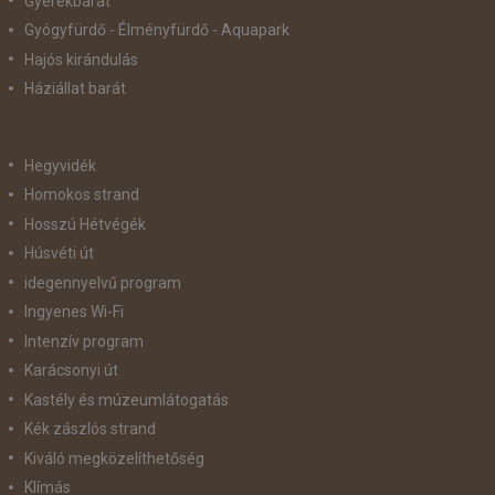
Gyerekbarát
Gyógyfürdő - Élményfürdő - Aquapark
Hajós kirándulás
Háziállat barát
Hegyvidék
Homokos strand
Hosszú Hétvégék
Húsvéti út
idegennyelvű program
Ingyenes Wi-Fi
Intenzív program
Karácsonyi út
Kastély és múzeumlátogatás
Kék zászlós strand
Kiváló megközelíthetőség
Klímás