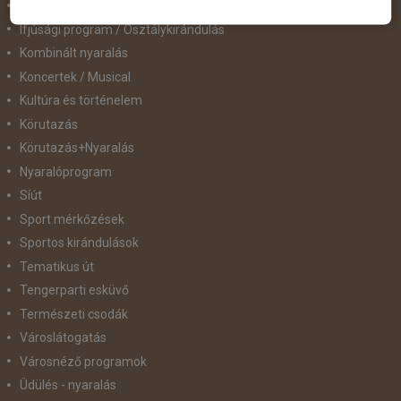
Hajóút
Ifjúsági program / Osztálykirándulás
Kombinált nyaralás
Koncertek / Musical
Kultúra és történelem
Körutazás
Körutazás+Nyaralás
Nyaralóprogram
Síút
Sport mérkőzések
Sportos kirándulások
Tematikus út
Tengerparti esküvő
Természeti csodák
Városlátogatás
Városnéző programok
Üdülés - nyaralás