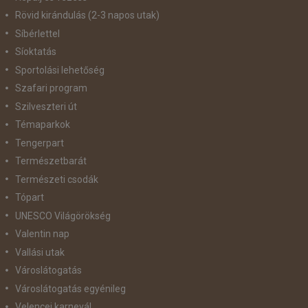
Rövid kirándulás (2-3 napos utak)
Síbérlettel
Síoktatás
Sportolási lehetőség
Szafari program
Szilveszteri út
Témaparkok
Tengerpart
Természetbarát
Természeti csodák
Tópart
UNESCO Világörökség
Valentin nap
Vallási utak
Városlátogatás
Városlátogatás egyénileg
Velencei karnevál