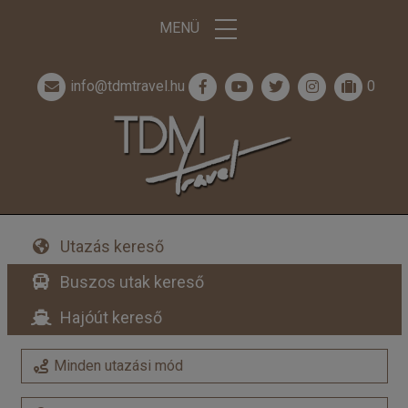
MENÜ
info@tdmtravel.hu
0
Utazás kereső
Buszos utak kereső
Hajóút kereső