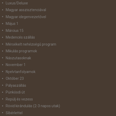
Luxus/Deluxe
Magyar asszisztenciával
Magyar idegenvezetővel
Május 1
Március 15
Medencés szállás
Mérsékelt nehézségű program
Mikulás programok
Nászutasoknak
November 1
Nyelvtanfolyamok
Október 23
Pályaszállás
Pünkösdi út
Repülj és vezess
Rövid kirándulás (2-3 napos utak)
Síbérlettel