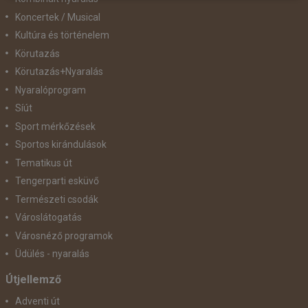
Koncertek / Musical
Kultúra és történelem
Körutazás
Körutazás+Nyaralás
Nyaralóprogram
Síút
Sport mérkőzések
Sportos kirándulások
Tematikus út
Tengerparti esküvő
Természeti csodák
Városlátogatás
Városnéző programok
Üdülés - nyaralás
Útjellemző
Adventi út