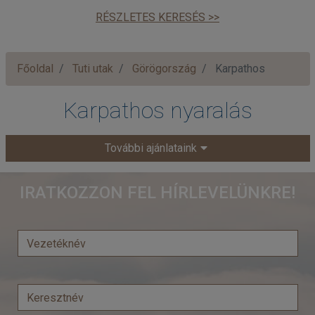
RÉSZLETES KERESÉS >>
Főoldal
Tuti utak
Görögország
Karpathos
Karpathos nyaralás
További ajánlataink
IRATKOZZON FEL HÍRLEVELÜNKRE!