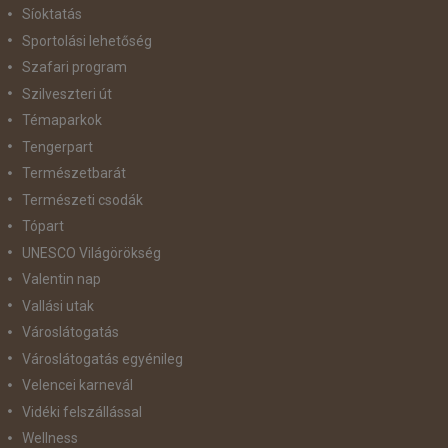
Síoktatás
Sportolási lehetőség
Szafari program
Szilveszteri út
Témaparkok
Tengerpart
Természetbarát
Természeti csodák
Tópart
UNESCO Világörökség
Valentin nap
Vallási utak
Városlátogatás
Városlátogatás egyénileg
Velencei karnevál
Vidéki felszállással
Wellness