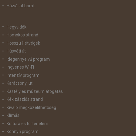
Háziállat barát
Hegyvidék
Homokos strand
Hosszú Hétvégék
Húsvéti út
idegennyelvű program
Ingyenes Wi-Fi
Intenzív program
Karácsonyi út
Kastély és múzeumlátogatás
Kék zászlós strand
Kiváló megközelíthetőség
Klímás
Kultúra és történelem
Könnyű program