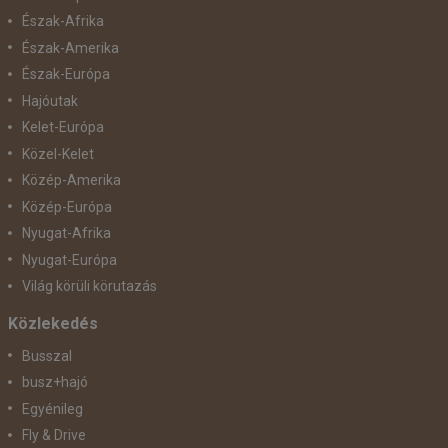
Észak-Afrika
Észak-Amerika
Észak-Európa
Hajóutak
Kelet-Európa
Közel-Kelet
Közép-Amerika
Közép-Európa
Nyugat-Afrika
Nyugat-Európa
Világ körüli körutazás
Közlekedés
Busszal
busz+hajó
Egyénileg
Fly & Drive