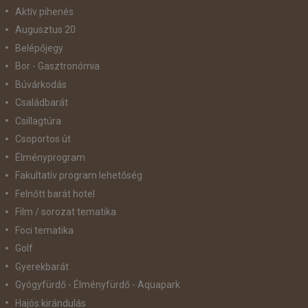
Aktív pihenés
Augusztus 20
Belépőjegy
Bor - Gasztronómia
Búvárkodás
Családbarát
Csillagtúra
Csoportos út
Élményprogram
Fakultatív program lehetőség
Felnőtt barát hotel
Film / sorozat tematika
Foci tematika
Golf
Gyerekbarát
Gyógyfürdő - Élményfürdő - Aquapark
Hajós kirándulás