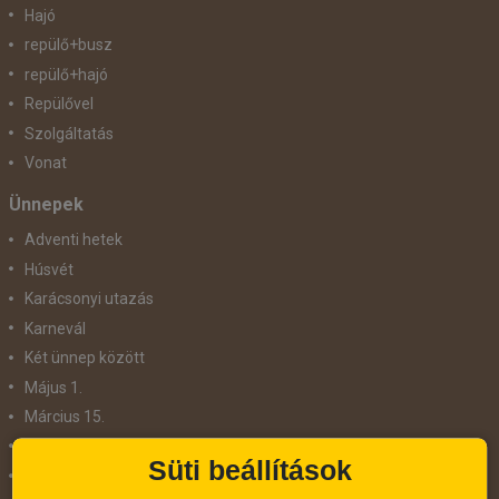
Hajó
repülő+busz
repülő+hajó
Repülővel
Szolgáltatás
Vonat
Ünnepek
Adventi hetek
Húsvét
Karácsonyi utazás
Karnevál
Két ünnep között
Május 1.
Március 15.
Mikulás
Süti beállítások
Nőnap