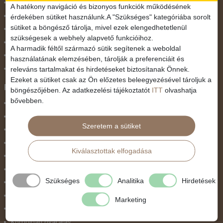
November 1.
A hatékony navigáció és bizonyos funkciók működésének
Október 23.
érdekében sütiket használunk.A "Szükséges" kategóriába sorolt
sütiket a böngésző tárolja, mivel ezek elengedhetetlenül
Pünkösdi utazás
szükségesek a webhely alapvető funkcióihoz.
Szilveszter
A harmadik féltől származó sütik segítenek a weboldal
Tavaszi szünet
használatának elemzésében, tárolják a preferenciáit és
Valentin nap
releváns tartalmakat és hirdetéseket biztosítanak Önnek.
Ezeket a sütiket csak az Ön előzetes beleegyezésével tároljuk a
Programtípus
böngészőjében. Az adatkezelési tájékoztatót
ITT
olvashatja
bővebben.
1 napos utak
Belépőjegy
Szeretem a sütiket
Egyéni út
Egzotikus út
Kiválasztottak elfogadása
Fesztiválok
Golfút
Szükséges
Analitika
Hirdetések
Gyalogtúra
Hajóút
Marketing
Ifjúsági program / Osztálykirándulás
Kombinált nyaralás