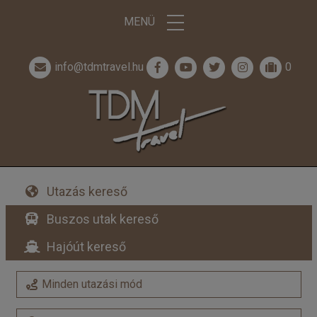
MENÜ
info@tdmtravel.hu
0
Utazás kereső
Buszos utak kereső
Hajóút kereső