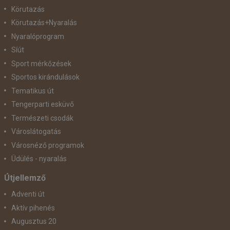
Körutazás
Körutazás+Nyaralás
Nyaralóprogram
Síút
Sport mérkőzések
Sportos kirándulások
Tematikus út
Tengerparti esküvő
Természeti csodák
Városlátogatás
Városnéző programok
Üdülés - nyaralás
Útjellemző
Adventi út
Aktív pihenés
Augusztus 20