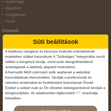
repülő+hajó
Repülővel
Szolgáltatás
Vonat
Ünnepek
Adventi hetek
Süti beállítások
Húsvét
A hatékony navigáció és bizonyos funkciók működésének
Karácsonyi utazás
érdekében sütiket használunk.A "Szükséges" kategóriába sorolt
Karnevál
sütiket a böngésző tárolja, mivel ezek elengedhetetlenül
Két ünnep között
szükségesek a webhely alapvető funkcióihoz.
Május 1.
A harmadik féltől származó sütik segítenek a weboldal
használatának elemzésében, tárolják a preferenciáit és
Március 15.
releváns tartalmakat és hirdetéseket biztosítanak Önnek.
Mikulás
Ezeket a sütiket csak az Ön előzetes beleegyezésével tároljuk a
Nőnap
böngészőjében. Az adatkezelési tájékoztatót
ITT
olvashatja
November 1.
bővebben.
Október 23.
Szeretem a sütiket
Pünkösdi utazás