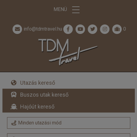
MENÜ
info@tdmtravel.hu
0
Utazás kereső
Buszos utak kereső
Hajóút kereső