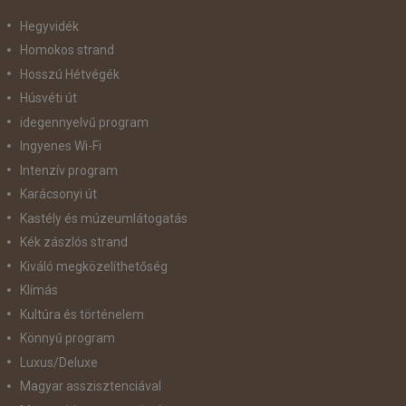
Hegyvidék
Homokos strand
Hosszú Hétvégék
Húsvéti út
idegennyelvű program
Ingyenes Wi-Fi
Intenzív program
Karácsonyi út
Kastély és múzeumlátogatás
Kék zászlós strand
Kiváló megközelíthetőség
Klímás
Kultúra és történelem
Könnyű program
Luxus/Deluxe
Magyar asszisztenciával