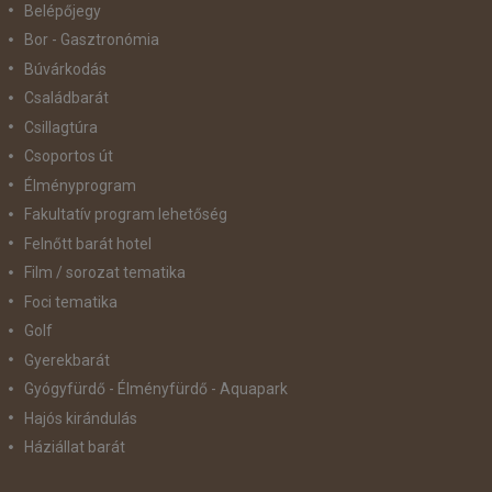
Belépőjegy
Bor - Gasztronómia
Búvárkodás
Családbarát
Csillagtúra
Csoportos út
Élményprogram
Fakultatív program lehetőség
Felnőtt barát hotel
Film / sorozat tematika
Foci tematika
Golf
Gyerekbarát
Gyógyfürdő - Élményfürdő - Aquapark
Hajós kirándulás
Háziállat barát