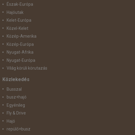
Észak-Európa
Hajóutak
Kelet-Európa
Közel-Kelet
Közép-Amerika
Közép-Európa
Nyugat-Afrika
Nyugat-Európa
Világ körüli körutazás
Közlekedés
Busszal
busz+hajó
Egyénileg
Fly & Drive
Hajó
repülő+busz