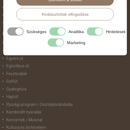
Szilveszter
Kiválasztottak elfogadása
Tavaszi szünet
Valentin nap
Szükséges
Analitika
Hirdetések
Programtípus
Marketing
1 napos utak
Belépőjegy
Egyéni út
Egzotikus út
Fesztiválok
Golfút
Gyalogtúra
Hajóút
Ifjúsági program / Osztálykirándulás
Kombinált nyaralás
Koncertek / Musical
Kultúra és történelem