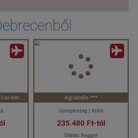
Debrecenből
Golden Bay Apartments - Garden Haven ***
Agrabella ***
ta
Görögország / Kréta
ól
235.480 Ft-tól
Ellátás: Reggeli