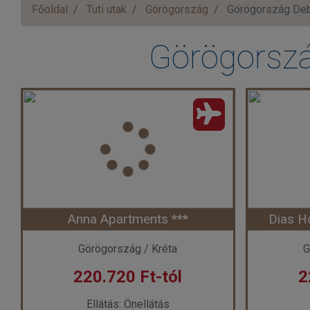
Főoldal
Tuti utak
Görögország
Görögország Deb
Görögorszá
Anna Apartments ***
Dias H
Görögország / Kréta
G
220.720 Ft-tól
2
Ellátás: Önellátás