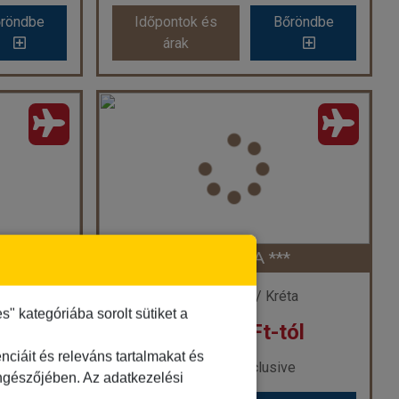
röndbe
Időpontok és
Bőröndbe
röndbe
Időpontok és
Bőröndbe
árak
árak
KAVROS BEACH ***
ág
Ország:
Görögország
a
Város:
Kavros
ővel
Utazás módja:
Repülővel
Ellátás:
All inclusive
l ***
Szálláskategória:
Hotel ***
szoba
Szobatípus:
Kétágyas szoba
Időtartam:
7 éj
*
CLUB LYDA ***
 7 éj
Időpont: 2026-09-24 | 7 éj
ta
Görögország / Kréta
 kategóriába sorolt sütiket a
ól
256.149 Ft-tól
-tól
már 248.409 Ft-tól
ciáit és releváns tartalmakat és
ve
Ellátás: All inclusive
öngészőjében. Az adatkezelési
röndbe
Időpontok és
Bőröndbe