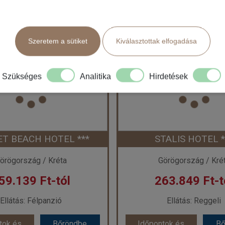
tok és
Bőröndbe
Időpontok és
Bő
ak
árak
ak
árak
Szeretem a sütiket
Kiválasztottak elfogadása
MARILISA ***
MARILENA ****
szág:
Görögország
Ország:
Görögorsz
Szükséges
Analitika
Hirdetések
áros:
Kokkini Hani
Város:
Amoudar
zás módja:
Repülővel
Utazás módja:
Repül
Ellátás:
Félpanzió
Ellátás:
All inclusi
láskategória:
Hotel ***
Szálláskategória:
Hote
s:
Kétágyas szoba Kertre néző
Szobatípus:
Kétágyas szoba Economy
Időtartam:
7 éj
Időtartam:
7 éj
T BEACH HOTEL ***
STALIS HOTEL *
ont: 2026-09-24 | 7 éj
Időpont: 2026-09-17 |
örögország / Kréta
Görögország / Kré
59.139 Ft-tól
263.849 Ft-t
 252.379 Ft-tól
már 254.350 Ft
Ellátás: Félpanzió
Ellátás: Reggeli
tok és
Bőröndbe
Időpontok és
Bő
tok és
Bőröndbe
Időpontok és
Bő