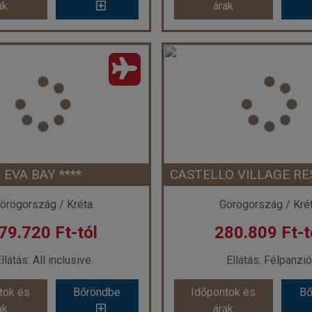
ak
árak
APARK VILLAGE ***+
MEDITERRANEO **
szág:
Görögország
Ország:
Görögorsz
áros:
Hersonissos
Város:
Hersoniss
zás módja:
Repülővel
Utazás módja:
Repül
llátás:
All inclusive
Ellátás:
All inclusi
áskategória:
Hotel ***+
Szálláskategória:
Hote
típus:
Kétágyas szoba
Szobatípus:
Kétágyas szo
Időtartam:
7 éj
Időtartam:
7 éj
EVA BAY ****
CASTELLO VILLAGE RES
ont: 2026-09-10 | 7 éj
Időpont: 2026-09-24 |
örögország / Kréta
Görögország / Kré
79.720 Ft-tól
280.809 Ft-t
 272.300 Ft-tól
már 275.660 Ft
llátás: All inclusive
Ellátás: Félpanzió
tok és
Bőröndbe
Időpontok és
Bő
tok és
Bőröndbe
Időpontok és
Bő
ak
árak
ak
árak