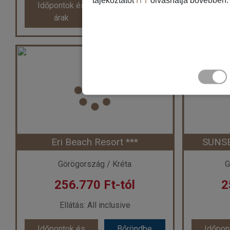
tájékoztatót
ITT
olvashatja bővebben.
Időpontok és
Bőröndbe
Időpon
árak
ár
árak
ár
DANAIDES APARTMENTS ****
Ország:
Görögország
Or
Város:
Heraklion
V
Utazás módja:
Repülővel
Uta
Ellátás:
Reggeli
Szálláskategória:
Hotel ****
Szál
Szobatípus:
Apartman 1 Bedroom Standard
Szobatípu
Időtartam:
7 éj
Eri Beach Resort ***
SUNSE
Időpont: 2026-09-17 | 7 éj
Időp
Görögország / Kréta
G
256.770 Ft-tól
2
már 250.140 Ft-tól
már
Ellátás: All inclusive
Időpontok és
Bőröndbe
Időpon
Időpontok és
Bőröndbe
Időpon