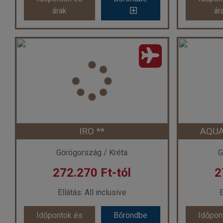
árak
ár
árak
ár
Eri Beach Resort ***
SUNS
Ország:
Görögország
Or
Város:
Hersonissos
V
Utazás módja:
Repülővel
Uta
Ellátás:
All inclusive
Szálláskategória:
Hotel ***
Szál
Szobatípus:
Kétágyas szoba
Szobatípu
Időtartam:
7 éj
IRO **
AQUA
Időpont: 2026-09-10 | 7 éj
Időp
Görögország / Kréta
G
272.270 Ft-tól
2
már 256.770 Ft-tól
már
Ellátás: All inclusive
E
Időpontok és
Bőröndbe
Időpon
Időpontok és
Bőröndbe
Időpon
árak
ár