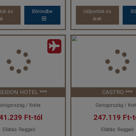
tok és
Bőröndbe
Időpontok és
Bő
ak
árak
otel & Apartments ****
szág:
Görögország
Ország:
Görögorsz
Város:
Stalis
Város:
Malia
zás módja:
Repülővel
Utazás módja:
Repül
Ellátás:
Önellátás
Ellátás:
Reggeli
áskategória:
Hotel ****
Szálláskategória:
Hote
s:
Apartman Tengerre néző
Szobatípus:
Stúdi
Időtartam:
7 éj
Időtartam:
7 éj
EIDON HOTEL ***
CASTRO ***
ont: 2026-09-24 | 7 éj
Időpont: 2026-09-03 |
örögország / Kréta
Görögország / Kré
41.239 Ft-tól
247.119 Ft-t
 224.789 Ft-tól
már 235.199 Ft
Ellátás: Reggeli
Ellátás: Reggeli