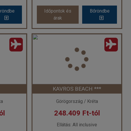
röndbe
Időpontok és
Bőröndbe
árak
Golden Bay Apartments - Garden Haven ***
Agrabella ***
ág
Ország:
Görögország
Város:
Hersonissos
ővel
Utazás módja:
Repülővel
Ellátás:
Reggeli
l ***
Szálláskategória:
Hotel ***
ó
Szobatípus:
Kétágyas szoba Economy
Időtartam:
7 éj
KAVROS BEACH ***
 7 éj
Időpont: 2026-09-17 | 7 éj
ta
Görögország / Kréta
ól
248.409 Ft-tól
-tól
már 235.480 Ft-tól
Ellátás: All inclusive