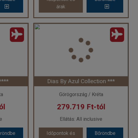
árak
árak
*
SEMIRAMIS VILLAGE ****
ág
Ország:
Görögország
Város:
Hersonissos
ővel
Utazás módja:
Repülővel
Ellátás:
All inclusive
l ***
Szálláskategória:
Hotel ****
szoba
Szobatípus:
Kétágyas szoba Tájra néző
Időtartam:
7 éj
***
Dias By Azul Collection ***
 7 éj
Időpont: 2026-09-24 | 7 éj
ta
Görögország / Kréta
ól
279.719 Ft-tól
-tól
már 265.980 Ft-tól
ve
Ellátás: All inclusive
röndbe
Időpontok és
Bőröndbe
röndbe
Időpontok és
Bőröndbe
árak