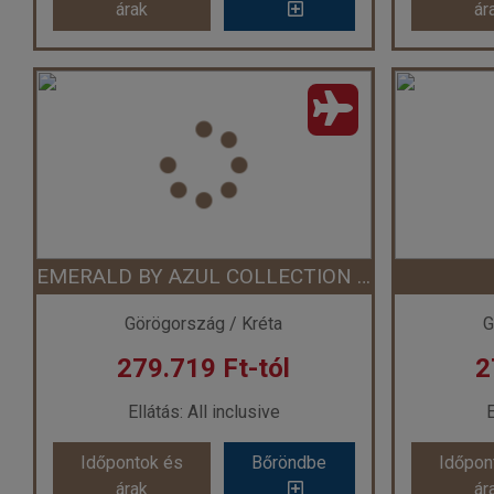
árak
ár
IRO **
AQU
Ország:
Görögország
Or
Város:
Hersonissos
V
Utazás módja:
Repülővel
Uta
Ellátás:
All inclusive
E
Szálláskategória:
Hotel **
Száll
Szobatípus:
Kétágyas szoba
Szoba
Időtartam:
7 éj
EMERALD BY AZUL COLLECTION ****
Időpont: 2026-09-24 | 7 éj
Időp
Görögország / Kréta
G
279.719 Ft-tól
2
már 272.270 Ft-tól
már
Ellátás: All inclusive
E
Időpontok és
Bőröndbe
Időpon
Időpontok és
Bőröndbe
Időpon
árak
ár
árak
ár