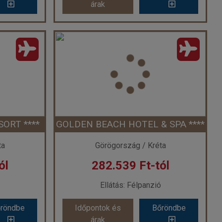
árak
**
Dias By Azul Collection ***
ág
Ország:
Görögország
os
Város:
Adelianos Kampos
ővel
Utazás módja:
Repülővel
ve
Ellátás:
All inclusive
l ****
Szálláskategória:
Hotel ***
ba Promo
Szobatípus:
Háromágyas szoba Kertre néző
Időtartam:
7 éj
ORT ****
GOLDEN BEACH HOTEL & SPA ****
 7 éj
Időpont: 2026-09-17 | 7 éj
ta
Görögország / Kréta
ól
282.539 Ft-tól
-tól
már 279.719 Ft-tól
Ellátás: Félpanzió
röndbe
Időpontok és
Bőröndbe
röndbe
Időpontok és
Bőröndbe
árak
árak