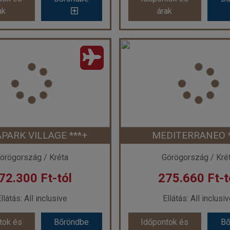
ak
árak
ak
árak
ET BEACH HOTEL ***
STALIS HOTEL **
szág:
Görögország
Ország:
Görögorsz
áros:
Kokkini Hani
Város:
Stalis
zás módja:
Repülővel
Utazás módja:
Repül
Ellátás:
Félpanzió
Ellátás:
Reggeli
láskategória:
Hotel ***
Szálláskategória:
Hote
s:
Kétágyas szoba Kertre néző
Szobatípus:
Kétágyas 
Időtartam:
7 éj
Időtartam:
7 éj
PARK VILLAGE ***+
MEDITERRANEO *
ont: 2026-09-24 | 7 éj
Időpont: 2026-09-24 |
örögország / Kréta
Görögország / Kré
72.300 Ft-tól
275.660 Ft-t
 259.139 Ft-tól
már 263.849 Ft
llátás: All inclusive
Ellátás: All inclusi
tok és
Bőröndbe
Időpontok és
Bő
tok és
Bőröndbe
Időpontok és
Bő
ak
árak