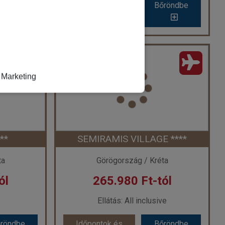
röndbe
Időpontok és
Bőröndbe
árak
árak
CLUB LYDA ***
ág
Ország:
Görögország
Marketing
a
Város:
Gouves
ővel
Utazás módja:
Repülővel
ve
Ellátás:
All inclusive
l ****
Szálláskategória:
Hotel ***
 Ground Floor
Szobatípus:
Kétágyas szoba Promo
Időtartam:
7 éj
**
SEMIRAMIS VILLAGE ****
 7 éj
Időpont: 2026-09-03 | 7 éj
ta
Görögország / Kréta
ól
265.980 Ft-tól
-tól
már 256.149 Ft-tól
Ellátás: All inclusive
röndbe
Időpontok és
Bőröndbe
röndbe
Időpontok és
Bőröndbe