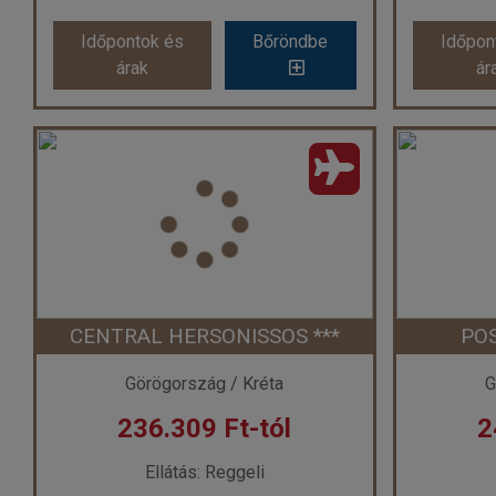
Időpontok és
Bőröndbe
Időpon
árak
ár
Anna Apartments ***
Dias H
Ország:
Görögország
Or
Város:
Kokkini Hani
Utazás módja:
Repülővel
Uta
Ellátás:
Önellátás
Szálláskategória:
Hotel ***
Száll
Szobatípus:
Kétágyas szoba
Szobatípu
Időtartam:
7 éj
CENTRAL HERSONISSOS ***
POS
Időpont: 2026-09-24 | 7 éj
Időp
Görögország / Kréta
G
236.309 Ft-tól
2
már 220.720 Ft-tól
már
Ellátás: Reggeli