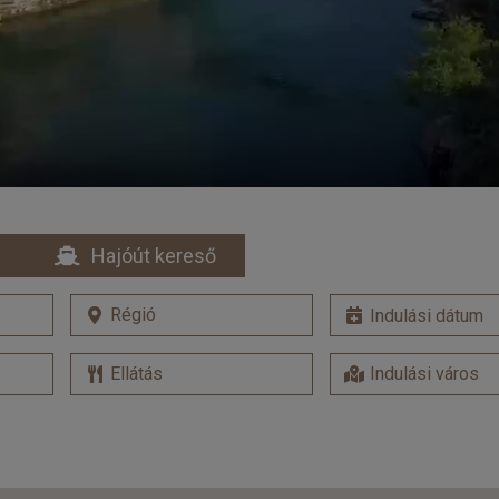
Hajóút kereső