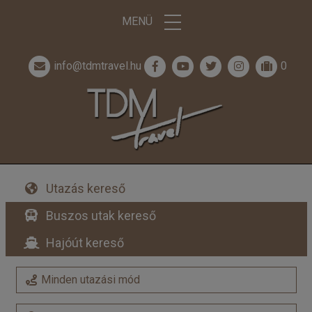
MENÜ
info@tdmtravel.hu
0
Utazás kereső
Buszos utak kereső
Hajóút kereső