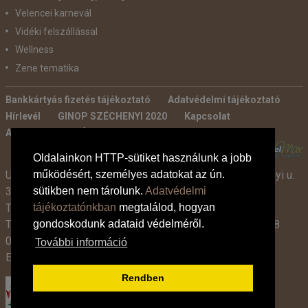
Velencei karnevál
Vidéki felszállással
Wellness
Zene tematika
Bankkártyás fizetés tájékoztató
Adatvédelmi tájékoztató
Hírlevél
GINOP SZÉCHENYI 2020
Kapcsolat
Ajánlatkérés
Általános szerződési feltételek
POWERED BY:
Oldalainkon HTTP-sütiket használunk a jobb
Utazási Iroda -
TdM Travel Tours Kft. 2600 Vác, Széchenyi u.
működésért, személyes adatokat az ún.
3-7.
sütikben nem tárolunk.
Adatvédelmi
Tel:
+36 30 331 3359
tájékoztatónkban
megtalálod, hogyan
Tel:
+36 27 319 381
,
319 382
(09:00-17:00-ig),
+36 1 408
gondoskodunk adataid védelméről.
0134 (09:00-15:00-ig)
További információ
E-mail:
info@tdmtravel.hu
(Eng.szám: U-000204)
Rendben