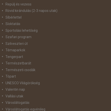
Repülj és vezess
Rövid kirándulás (2-3 napos utak)
Síbérlettel
Síoktatás
Sportolási lehetőség
Szafari program
Szilveszteri út
Témaparkok
Tengerpart
Természetbarát
Természeti csodák
Tópart
UNESCO Világörökség
Valentin nap
Vallási utak
Városlátogatás
Városlátogatás egyénileg