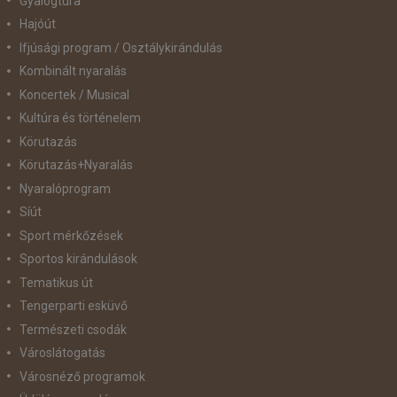
Gyalogtúra
Hajóút
Ifjúsági program / Osztálykirándulás
Kombinált nyaralás
Koncertek / Musical
Kultúra és történelem
Körutazás
Körutazás+Nyaralás
Nyaralóprogram
Síút
Sport mérkőzések
Sportos kirándulások
Tematikus út
Tengerparti esküvő
Természeti csodák
Városlátogatás
Városnéző programok