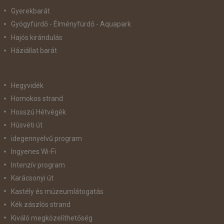
Gyerekbarát
Gyógyfürdő - Élményfürdő - Aquapark
Hajós kirándulás
Háziállat barát
Hegyvidék
Homokos strand
Hosszú Hétvégék
Húsvéti út
idegennyelvű program
Ingyenes Wi-Fi
Intenzív program
Karácsonyi út
Kastély és múzeumlátogatás
Kék zászlós strand
Kiváló megközelíthetőség