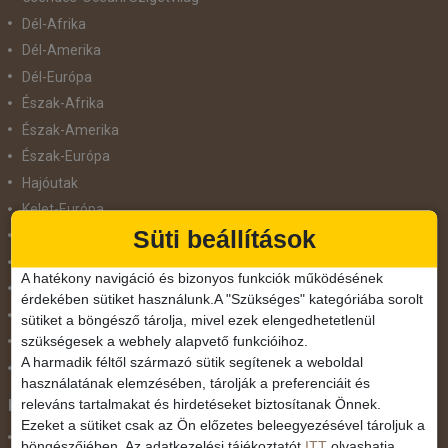
Dél-Afrika
Dél-Amerika
Dél-Európa
Észak-Afrika
Észak-Amerika
Észak-Európa
Hajóutak
Kelet-Európa
Süti beállítások
Közel-Kelet
Közép-Amerika
A hatékony navigáció és bizonyos funkciók működésének
Közép-Európa
érdekében sütiket használunk.A "Szükséges" kategóriába sorolt
Nyugat-Afrika
sütiket a böngésző tárolja, mivel ezek elengedhetetlenül
szükségesek a webhely alapvető funkcióihoz.
Nyugat-Európa
A harmadik féltől származó sütik segítenek a weboldal
Világ körüli körutazás
használatának elemzésében, tárolják a preferenciáit és
releváns tartalmakat és hirdetéseket biztosítanak Önnek.
Közlekedés
Ezeket a sütiket csak az Ön előzetes beleegyezésével tároljuk a
Busszal
böngészőjében. Az adatkezelési tájékoztatót
ITT
olvashatja