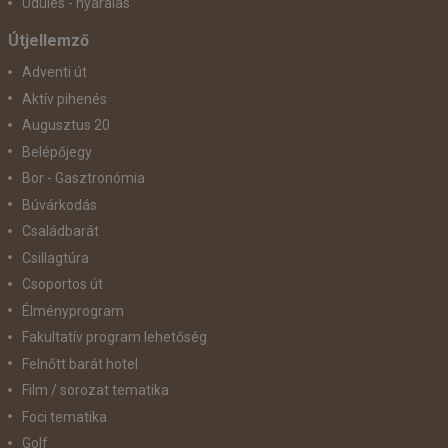
Üdülés - nyaralás
Útjellemző
Adventi út
Aktív pihenés
Augusztus 20
Belépőjegy
Bor - Gasztronómia
Búvárkodás
Családbarát
Csillagtúra
Csoportos út
Élményprogram
Fakultatív program lehetőség
Felnőtt barát hotel
Film / sorozat tematika
Foci tematika
Golf