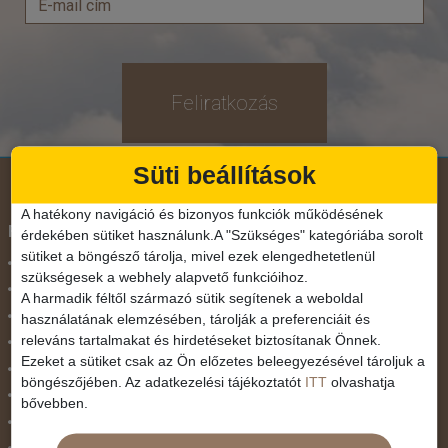
Feliratkozás
Süti beállítások
A hatékony navigáció és bizonyos funkciók működésének
Földrészek
érdekében sütiket használunk.A "Szükséges" kategóriába sorolt
sütiket a böngésző tárolja, mivel ezek elengedhetetlenül
Ausztrália
szükségesek a webhely alapvető funkcióihoz.
Ázsia
A harmadik féltől származó sütik segítenek a weboldal
Csendes-Óceáni Szigetvilág
használatának elemzésében, tárolják a preferenciáit és
releváns tartalmakat és hirdetéseket biztosítanak Önnek.
Dél-Afrika
Ezeket a sütiket csak az Ön előzetes beleegyezésével tároljuk a
Dél-Amerika
böngészőjében. Az adatkezelési tájékoztatót
ITT
olvashatja
Dél-Európa
bővebben.
Észak-Afrika