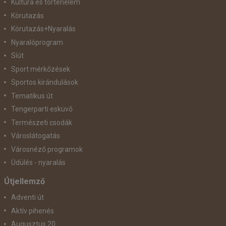
Kultúra és történelem
Körutazás
Körutazás+Nyaralás
Nyaralóprogram
Síút
Sport mérkőzések
Sportos kirándulások
Tematikus út
Tengerparti esküvő
Természeti csodák
Városlátogatás
Városnéző programok
Üdülés - nyaralás
Útjellemző
Adventi út
Aktív pihenés
Augusztus 20