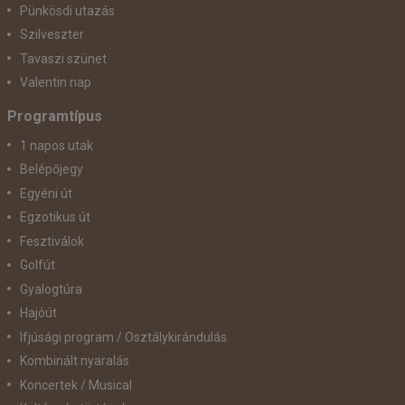
Pünkösdi utazás
Szilveszter
Tavaszi szünet
Valentin nap
Programtípus
1 napos utak
Belépőjegy
Egyéni út
Egzotikus út
Fesztiválok
Golfút
Gyalogtúra
Hajóút
Ifjúsági program / Osztálykirándulás
Kombinált nyaralás
Koncertek / Musical