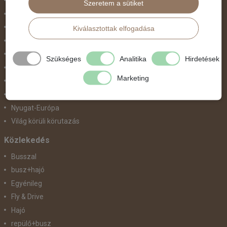
Észak-Amerika
Szeretem a sütiket
Észak-Európa
Hajóutak
Kiválasztottak elfogadása
Kelet-Európa
Közel-Kelet
Szükséges
Analitika
Hirdetések
Közép-Amerika
Marketing
Közép-Európa
Nyugat-Afrika
Nyugat-Európa
Világ körüli körutazás
Közlekedés
Busszal
busz+hajó
Egyénileg
Fly & Drive
Hajó
repülő+busz