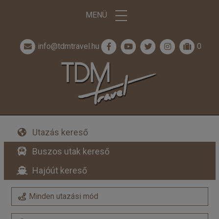
MENÜ
info@tdmtravel.hu
0
Utazás kereső
Buszos utak kereső
Hajóút kereső