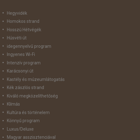
Hegyvidék
Homokos strand
Hosszú Hétvégék
Húsvéti út
idegennyelvű program
Ingyenes Wi-Fi
Intenzív program
Karácsonyi út
Kastély és múzeumlátogatás
Kék zászlós strand
Kiváló megközelíthetőség
Klímás
Kultúra és történelem
Könnyű program
Luxus/Deluxe
Magyar asszisztenciával