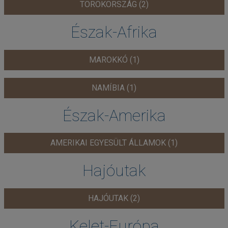
TÖRÖKORSZÁG (2)
Észak-Afrika
MAROKKÓ (1)
NAMÍBIA (1)
Észak-Amerika
AMERIKAI EGYESÜLT ÁLLAMOK (1)
Hajóutak
HAJÓUTAK (2)
Kelet-Európa