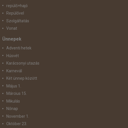
repülő+hajó
Repülővel
Szolgáltatás
Vonat
Ünnepek
Adventi hetek
Húsvét
Karácsonyi utazás
Karnevál
Két ünnep között
Május 1.
Március 15.
Mikulás
Nőnap
November 1.
Október 23.