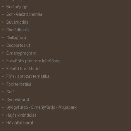
Belépőjegy
Bor - Gasztronómia
Búvárkodás
Családbarát
Csillagtúra
Csoportos út
Élményprogram
Fakultatív program lehetőség
Felnőtt barát hotel
Film / sorozat tematika
Foci tematika
Golf
Gyerekbarát
Gyógyfürdő - Élményfürdő - Aquapark
Hajós kirándulás
Háziállat barát