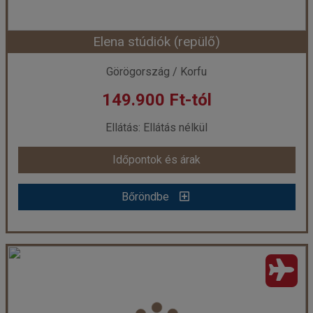
Elena stúdiók (repülő)
Időpont: 2026-09-27 | 3 éj
Görögország / Korfu
149.900 Ft-tól
már 141.329 Ft-tól
Ellátás: Ellátás nélkül
Időpontok és árak
Időpontok és árak
Bőröndbe
Bőröndbe
Elena stúdiók (repülő)
Ország:
Görögország
Város:
Moraitika