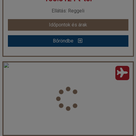
már 151.889 Ft-tól
Ellátás: Reggeli
Időpontok és árak
Időpontok és árak
Bőröndbe
Bőröndbe
Kemer Star Hotel ***, Törökország
Ország:
Törökország
Város:
Kemer
Utazás módja:
Repülővel
Ellátás:
Reggeli
Szálláskategória:
Hotel ***
Szobatípus:
STANDARD DOUBLE ROOM
Időtartam:
7 éj