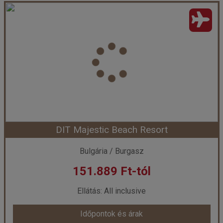
Caretta Beach ****
Ország:
Törökország
Város:
Konakli
Utazás módja:
Repülővel
Ellátás:
All inclusive
Szálláskategória:
Hotel ****
Szobatípus:
Kétágyas szoba
Időtartam:
3 éj
DIT Majestic Beach Resort
Időpont: 2026-09-22 | 3 éj
Bulgária / Burgasz
151.889 Ft-tól
már 150.370 Ft-tól
Ellátás: All inclusive
Időpontok és árak
Időpontok és árak