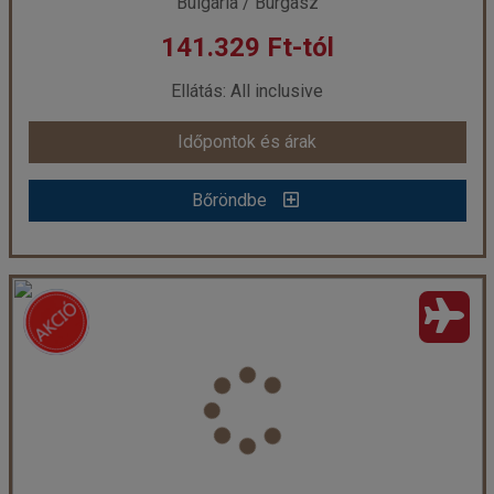
Bulgária / Burgasz
141.329 Ft-tól
már 140.669 Ft-tól
Ellátás: All inclusive
Időpontok és árak
Időpontok és árak
Bőröndbe
Bőröndbe
DIT Evrika Beach Club Hotel
Ország:
Bulgária
Város:
Sunny Beach
Utazás módja:
Repülővel
Ellátás:
All inclusive
Szálláskategória:
Hotel ****
Szobatípus:
Szoba Standard Medence Kilátás Erkély
Időtartam:
3 éj