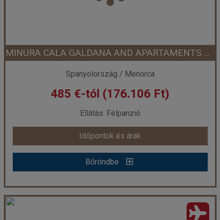
Szobatípus:
1 hálószobás lakosztály
Időtartam:
4 éj
MINURA CALA GALDANA AND APARTAMENTS D AJANDAR ****
Időpont: 2026-10-13 | 4 éj
Spanyolország / Menorca
485 €-tól (176.106 Ft)
már 440 €-tól (159.770 Ft)
Ellátás: Félpanzió
Időpontok és árak
Időpontok és árak
Bőröndbe
Bőröndbe
MINURA CALA GALDANA AND APARTAMENTS D AJANDAR ****