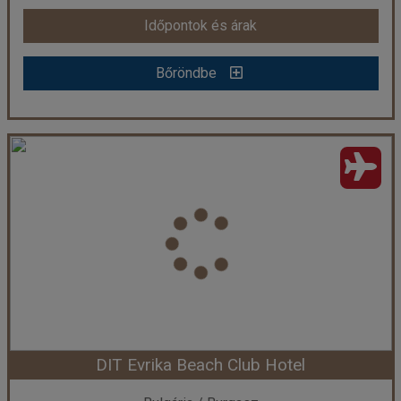
Időpontok és árak
Időpontok és árak
Bőröndbe
Bőröndbe
H10 Delfin Adults Only
Ország:
Spanyolország
Város:
Salou
Utazás módja:
Repülővel
Ellátás:
Reggeli
Szálláskategória:
Hotel ****
Szobatípus:
Szoba Kétszemélyes Erkély
Időtartam:
3 éj
DIT Evrika Beach Club Hotel
Időpont: 2026-10-04 | 3 éj