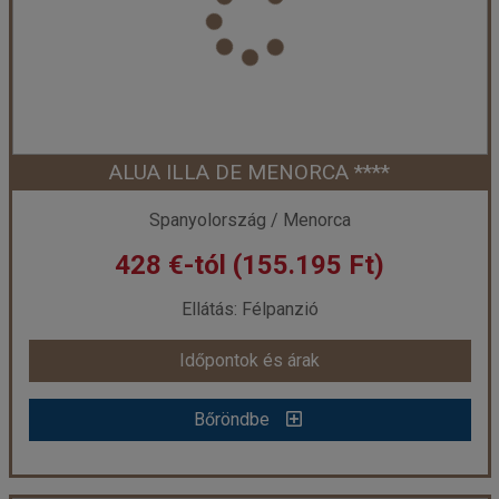
Utazás módja:
Repülővel
Ellátás:
Reggeli
Szálláskategória:
Hotel ***
Szobatípus:
Kétágyas szoba
Időtartam:
5 éj
ALUA ILLA DE MENORCA ****
Időpont: 2026-10-08 | 5 éj
Spanyolország / Menorca
428 €-tól (155.195 Ft)
már 404 €-tól (146.700 Ft)
Ellátás: Félpanzió
Időpontok és árak
Időpontok és árak
Bőröndbe
Bőröndbe