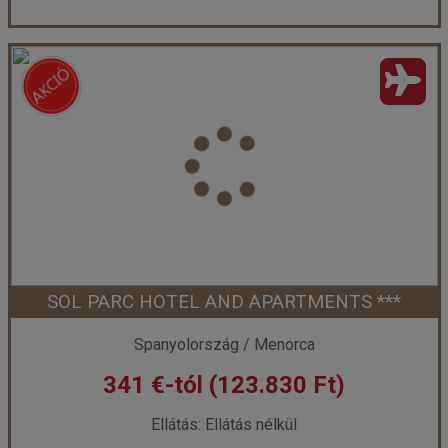
BEACH CLUB MENORCA ***
Ország:
Spanyolország
Város:
Menorca
Utazás módja:
Repülővel
Ellátás:
Ellátás nélkül
Szálláskategória:
Hotel ***
Szobatípus:
1 hálószobás apartman
Időtartam:
4 éj
SOL PARC HOTEL AND APARTMENTS ***
Időpont: 2026-10-13 | 4 éj
Spanyolország / Menorca
341 €-tól (123.830 Ft)
már 338 €-tól (122.523 Ft)
Ellátás: Ellátás nélkül