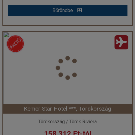
Bőröndbe
Bőröndbe
DIT Majestic Beach Resort
Ország:
Bulgária
Város:
Sunny Beach
Utazás módja:
Repülővel
Ellátás:
All inclusive
Szálláskategória:
Hotel ****
Szobatípus:
Szoba Standard Iker Erkély vagy terasz
Időtartam:
3 éj
Kemer Star Hotel ***, Törökország
Időpont: 2026-09-27 | 3 éj
Törökország / Török Riviéra
158.312 Ft-tól