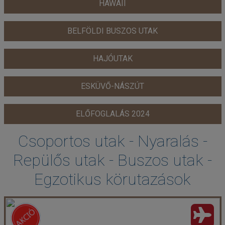
HAWAII
BELFÖLDI BUSZOS UTAK
HAJÓUTAK
ESKÜVŐ-NÁSZÚT
ELŐFOGLALÁS 2024
Csoportos utak - Nyaralás -
Repülős utak - Buszos utak -
Egzotikus körutazások