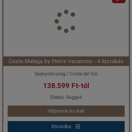
Ország:
Spanyolország
Város:
Cala Galdana
Utazás módja:
Repülővel
Ellátás:
Félpanzió
Szálláskategória:
Hotel ****
Szobatípus:
Kétágyas szoba erkéllyel vagy terasszal
Időtartam:
4 éj
Costa Malaga by Pierre Vacances - 4 éjszakás
Időpont: 2026-10-13 | 4 éj
Spanyolország / Costa del Sol
138.599 Ft-tól
már 485 €-tól (176.106 Ft)
Ellátás: Reggeli
Időpontok és árak
Időpontok és árak
Bőröndbe
Bőröndbe