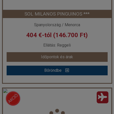
SOL MILANOS PINGUINOS ***
Időpont: 2026-10-13 | 4 éj
Spanyolország / Menorca
404 €-tól (146.700 Ft)
már 347 €-tól (125.790 Ft)
Ellátás: Reggeli
Időpontok és árak
Időpontok és árak
Bőröndbe
Bőröndbe
SOL MILANOS PINGUINOS ***
Ország:
Spanyolország
Város:
Menorca