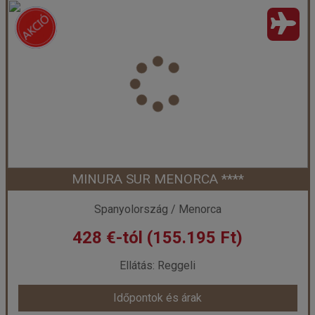
ALUA ILLA DE MENORCA ****
Ország:
Spanyolország
Város:
Menorca
Utazás módja:
Repülővel
Ellátás:
Félpanzió
Szálláskategória:
Hotel ****
Szobatípus:
Kétágyas szoba
Időtartam:
4 éj
MINURA SUR MENORCA ****
Időpont: 2026-10-13 | 4 éj
Spanyolország / Menorca
428 €-tól (155.195 Ft)
már 428 €-tól (155.195 Ft)
Ellátás: Reggeli
Időpontok és árak
Időpontok és árak