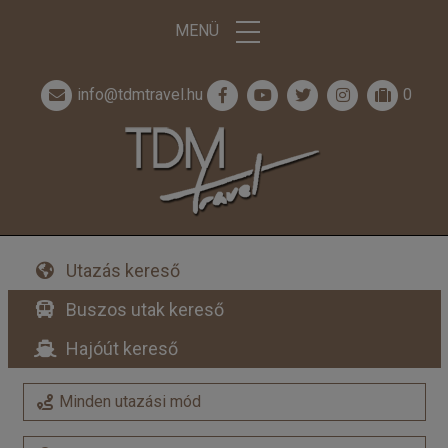
MENÜ
info@tdmtravel.hu
0
Utazás kereső
Buszos utak kereső
Hajóút kereső