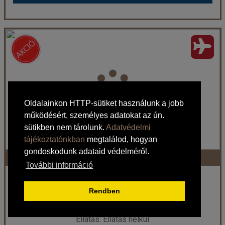
D &amp; A Apartmanház
Ország:
Görögország
Város:
Lassi
Utazás módja:
Repülővel
Ellátás:
Ellátás nélkül
Szálláskategória:
Apartmanház
Oldalainkon HTTP-sütiket használunk a jobb
Szobatípus:
Kétágyas economy stúdió
működésért, személyes adatokat az ún.
Időtartam:
7 éj
sütikben nem tárolunk.
Adatvédelmi
tájékoztatónkban
megtalálod, hogyan
gondoskodunk adataid védelméről.
Katerina stúdió (repülő)
Időpont: 2026-08-28 | 7 éj
További információ
Görögország / Kefalónia
Rendben
159.900 Ft-tól
már 159.900 Ft-tól
Ellátás: Ellátás nélkül