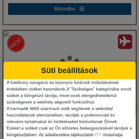
Bőröndbe
Bőröndbe
MINURA SUR MENORCA ****
Ország:
Spanyolország
Város:
Menorca
Utazás módja:
Repülővel
Süti beállítások
Ellátás:
Reggeli
Szálláskategória:
Hotel ****
Szobatípus:
Kétágyas szoba
A hatékony navigáció és bizonyos funkciók működésének
Időtartam:
4 éj
érdekében sütiket használunk.A "Szükséges" kategóriába sorolt
sütiket a böngésző tárolja, mivel ezek elengedhetetlenül
szükségesek a webhely alapvető funkcióihoz.
A harmadik féltől származó sütik segítenek a weboldal
GRUPOTEL PLAYA CLUB ****
Időpont: 2026-10-13 | 4 éj
használatának elemzésében, tárolják a preferenciáit és
releváns tartalmakat és hirdetéseket biztosítanak Önnek.
Spanyolország / Menorca
Ezeket a sütiket csak az Ön előzetes beleegyezésével tároljuk a
437 €-tól (158.463 Ft)
böngészőjében. Az adatkezelési tájékoztatót
ITT
olvashatja