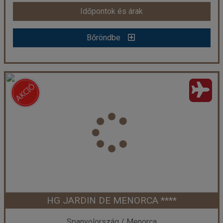
Időpontok és árak
Időpontok és árak
Bőröndbe
Bőröndbe
SOL PARC HOTEL AND APARTMENTS ***
Ország:
Spanyolország
Város:
Menorca
Utazás módja:
Repülővel
Ellátás:
Ellátás nélkül
Szálláskategória:
Hotel ***
Szobatípus:
1 hálószobás superior apartman
Időtartam:
4 éj
HG JARDIN DE MENORCA ****
Időpont: 2026-10-13 | 4 éj
Spanyolország / Menorca