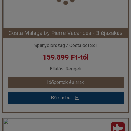
Szobatípus:
Szoba Superior Hegy Kilátás Erkély
Időtartam:
3 éj
Costa Malaga by Pierre Vacances - 3 éjszakás
Időpont: 2026-10-01 | 3 éj
Spanyolország / Costa del Sol
159.899 Ft-tól
már 158.579 Ft-tól
Ellátás: Reggeli
Időpontok és árak
Időpontok és árak
Bőröndbe
Bőröndbe
Costa Malaga by Pierre Vacances - 3 éjszakás