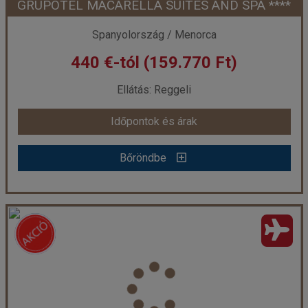
GRUPOTEL MACARELLA SUITES AND SPA ****
Időpont: 2026-10-13 | 4 éj
Spanyolország / Menorca
440 €-tól (159.770 Ft)
már 437 €-tól (158.463 Ft)
Ellátás: Reggeli
Időpontok és árak
Időpontok és árak
Bőröndbe
Bőröndbe
GRUPOTEL MACARELLA SUITES AND SPA ****
Ország:
Spanyolország
Város:
Menorca
Utazás módja:
Repülővel
Ellátás:
Reggeli
Szálláskategória:
Hotel ****