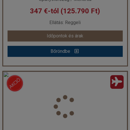
347 €-tól (125.790 Ft)
már 341 €-tól (123.830 Ft)
Ellátás: Reggeli
Időpontok és árak
Időpontok és árak
Bőröndbe
Bőröndbe
HG JARDIN DE MENORCA ****
Ország:
Spanyolország
Város:
Menorca
Utazás módja:
Repülővel
Ellátás:
Reggeli
Szálláskategória:
Hotel ****
Szobatípus:
Junior lakosztály
Időtartam:
4 éj