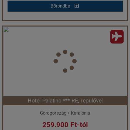
Bőröndbe
Liberatos Village *** ÖE, repülővel
Ország:
Görögország
Város:
Lassi
Utazás módja:
Repülővel
Ellátás:
Önellátás
Szálláskategória:
Program szerint
Szobatípus:
2 ágyas standard szoba
Időtartam:
7 éj
Hotel Palatino *** RE, repülővel
Időpont: 2026-08-21 | 7 éj
Görögország / Kefalónia
259.900 Ft-tól
már 249.900 Ft-tól