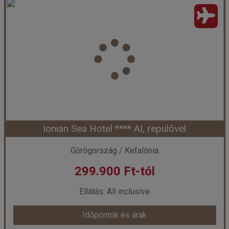
BESSIE´S VILLAGE **
Ország:
Görögország
Város:
Svoronata
Utazás módja:
Repülővel
Ellátás:
Önellátás
Szálláskategória:
Hotel **
Szobatípus:
Stúdió
Időtartam:
7 éj
Ionian Sea Hotel **** AI, repülővel
Időpont: 2026-09-23 | 7 éj
Görögország / Kefalónia
299.900 Ft-tól
már 292.760 Ft-tól
Ellátás: All inclusive
Időpontok és árak
Időpontok és árak