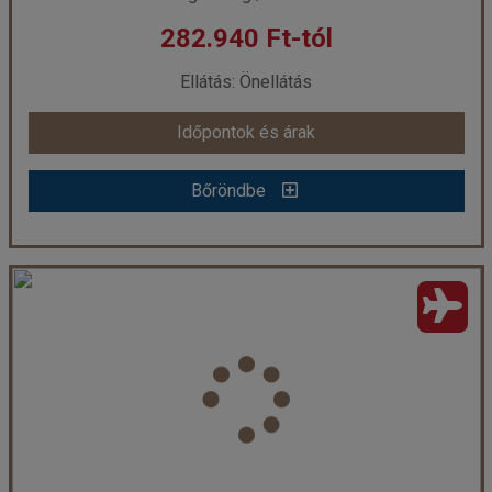
282.940 Ft-tól
már 282.760 Ft-tól
Ellátás: Önellátás
Időpontok és árak
Időpontok és árak
Bőröndbe
Bőröndbe
AGATHAGGELOS **
Ország:
Görögország
Város:
Lourdas
Utazás módja:
Repülővel
Ellátás:
Önellátás
Szálláskategória:
Hotel **
Szobatípus:
Stúdió
Időtartam:
7 éj