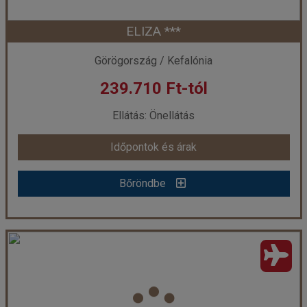
ELIZA ***
Időpont: 2026-09-18 | 7 éj
Görögország / Kefalónia
239.710 Ft-tól
már 199.900 Ft-tól
Ellátás: Önellátás
Időpontok és árak
Időpontok és árak
Bőröndbe
Bőröndbe
ELIZA ***
Ország:
Görögország
Város:
Skala
Utazás módja:
Repülővel