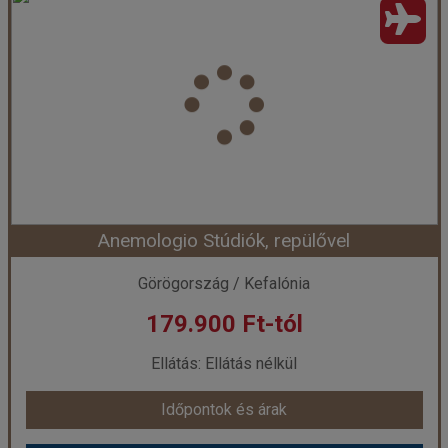
Ország:
Görögország
Város:
Lassi
Utazás módja:
Repülővel
Ellátás:
Ellátás nélkül
Szálláskategória:
Apartman
Szobatípus:
3 felnőtt és 1 gyermek vihető
Időtartam:
7 éj
Anemologio Stúdiók, repülővel
Időpont: 2026-09-18 | 7 éj
Görögország / Kefalónia
179.900 Ft-tól
már 159.900 Ft-tól
Ellátás: Ellátás nélkül
Időpontok és árak
Időpontok és árak
Bőröndbe