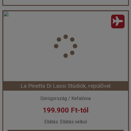
Despina Stúdiók, repülővel
Ország:
Görögország
Város:
Lassi
Utazás módja:
Repülővel
Ellátás:
Ellátás nélkül
Szálláskategória:
Apartmanház
Szobatípus:
2 ágyas stúdió
Időtartam:
7 éj
La Pinetta Di Lassi Stúdiók, repülővel
Időpont: 2026-09-18 | 7 éj
Görögország / Kefalónia
199.900 Ft-tól
már 199.900 Ft-tól
Ellátás: Ellátás nélkül
Időpontok és árak