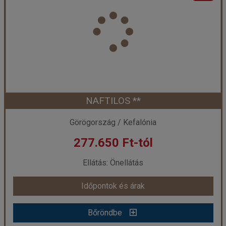
Ország:
Görögország
Város:
Lourdas
Utazás módja:
Repülővel
Ellátás:
Önellátás
Szálláskategória:
Hotel **
Szobatípus:
Apartman
Időtartam:
7 éj
NAFTILOS **
Időpont: 2026-09-23 | 7 éj
Görögország / Kefalónia
277.650 Ft-tól
már 274.840 Ft-tól
Ellátás: Önellátás
Időpontok és árak
Időpontok és árak
Bőröndbe
Bőröndbe