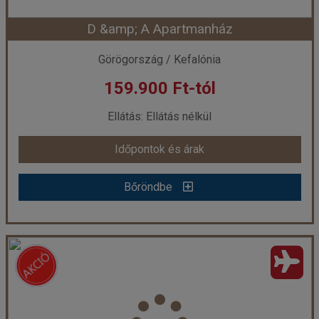
D &amp; A Apartmanház
Görögország / Kefalónia
159.900 Ft-tól
Ellátás: Ellátás nélkül
Időpontok és árak
Bőröndbe
D &amp; A Apartmanház
Ország:
Görögország
Város:
Lassi
Utazás módja:
Repülővel