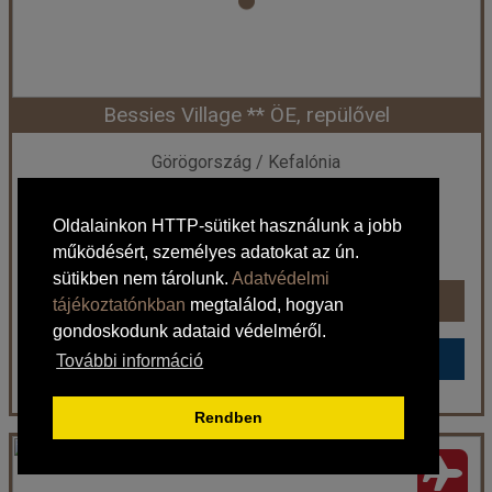
Szobatípus:
Kétágyas stúdió (pótágyazható) Tengerre néző
Időtartam:
7 éj
Bessies Village ** ÖE, repülővel
Időpont: 2026-09-11 | 7 éj
Görögország / Kefalónia
309.900 Ft-tól
már 305.731 Ft-tól
Oldalainkon HTTP-sütiket használunk a jobb
Ellátás: Ellátás nélkül
működésért, személyes adatokat az ún.
Időpontok és árak
sütikben nem tárolunk.
Adatvédelmi
Időpontok és árak
tájékoztatónkban
megtalálod, hogyan
gondoskodunk adataid védelméről.
Bőröndbe
Bőröndbe
További információ
Rendben
Bessies Village ** ÖE, repülővel