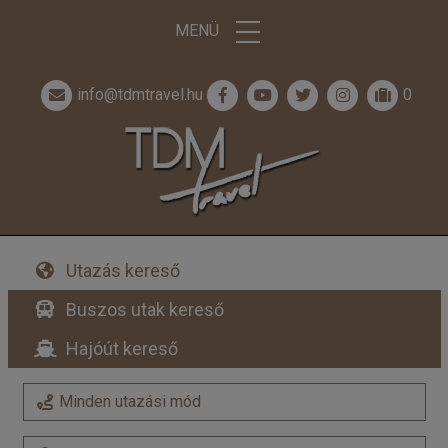
MENÜ
info@tdmtravel.hu
0
Utazás kereső
Buszos utak kereső
Hajóút kereső