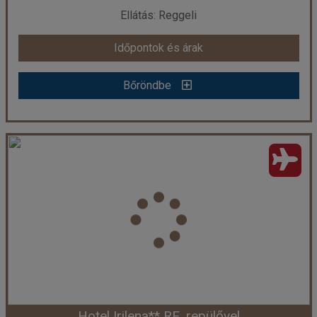
Ellátás: Reggeli
Időpontok és árak
Időpontok és árak
Bőröndbe
Bőröndbe
Hotel Palatino *** RE, repülővel
Ország:
Görögország
Város:
Lixouri
Utazás módja:
Repülővel
Ellátás:
Reggeli
Szálláskategória:
Hotel ***
Szobatípus:
2 ágyas kertre néző pótágyazható szoba
Időtartam:
7 éj
Hotel Irilena** RE, repülővel