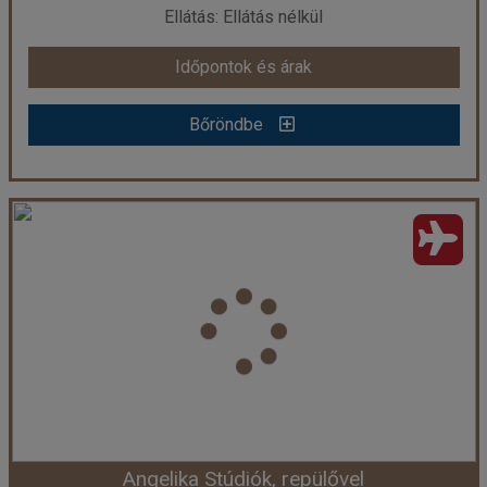
Ellátás: Ellátás nélkül
Időpontok és árak
Időpontok és árak
Bőröndbe
Bőröndbe
Galini Stúdiók, repülővel
Ország:
Görögország
Város:
Lassi
Utazás módja:
Repülővel
Ellátás:
Ellátás nélkül
Szálláskategória:
Apartmanház
Szobatípus:
2 ágyas oldal tengerre néző stúdió
Időtartam:
7 éj
Angelika Stúdiók, repülővel
Időpont: 2026-09-18 | 7 éj