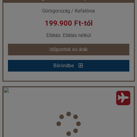
Görögország / Kefalónia
199.900 Ft-tól
már 199.900 Ft-tól
Ellátás: Ellátás nélkül
Időpontok és árak
Időpontok és árak
Bőröndbe
Bőröndbe
Angelika Stúdiók, repülővel
Ország:
Görögország
Város:
Lassi
Utazás módja:
Repülővel
Ellátás:
Ellátás nélkül
Szálláskategória:
Apartmanház
Szobatípus:
2 ágyas stúdió pótágyazható