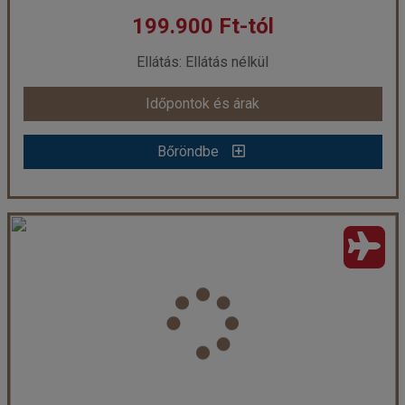
199.900 Ft-tól
már 199.900 Ft-tól
Ellátás: Ellátás nélkül
Időpontok és árak
Időpontok és árak
Bőröndbe
Bőröndbe
Tzakis Apartmanház
Ország:
Görögország
Város:
Lassi
Utazás módja:
Repülővel
Ellátás:
Ellátás nélkül
Szálláskategória:
Apartmanház
Szobatípus:
Kétágyas stúdió Tengerre néző
Időtartam:
7 éj