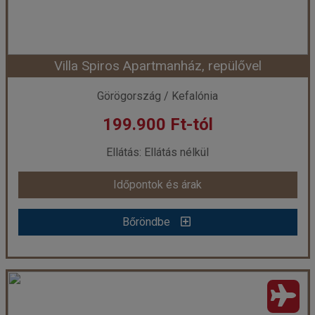
Időtartam:
7 éj
Villa Spiros Apartmanház, repülővel
Időpont: 2026-09-18 | 7 éj
Görögország / Kefalónia
199.900 Ft-tól
már 199.900 Ft-tól
Ellátás: Ellátás nélkül
Időpontok és árak
Időpontok és árak
Bőröndbe
Bőröndbe
Villa Spiros Apartmanház, repülővel