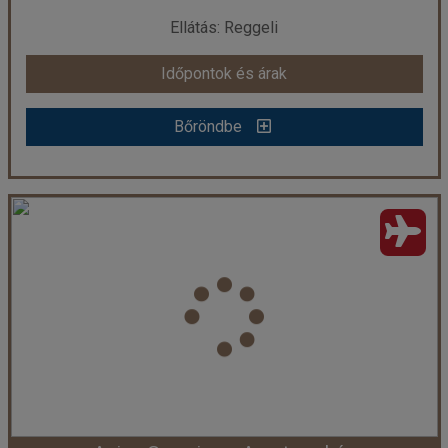
már 299.900 Ft-tól
Ellátás: Reggeli
Időpontok és árak
Időpontok és árak
Bőröndbe
Bőröndbe
Hotel Irinna *** RE, repülővel
Ország:
Görögország
Város:
Svoronata
Utazás módja:
Repülővel
Ellátás:
Reggeli
Szálláskategória:
Hotel ***
Szobatípus:
2 ágyas pótágyazható standard
Időtartam:
7 éj