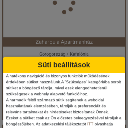
Ellátás:
Önellátás
Szálláskategória:
Hotel ***
Szobatípus:
Maisonette szoba
Időtartam:
7 éj
Zaharoula Apartmanház
Időpont: 2026-09-23 | 7 éj
Görögország / Kefalónia
Süti beállítások
248.900 Ft-tól
már 239.710 Ft-tól
A hatékony navigáció és bizonyos funkciók működésének
Ellátás: Ellátás nélkül
érdekében sütiket használunk.A "Szükséges" kategóriába sorolt
Időpontok és árak
sütiket a böngésző tárolja, mivel ezek elengedhetetlenül
Időpontok és árak
szükségesek a webhely alapvető funkcióihoz.
Bőröndbe
A harmadik féltől származó sütik segítenek a weboldal
Bőröndbe
használatának elemzésében, tárolják a preferenciáit és
releváns tartalmakat és hirdetéseket biztosítanak Önnek.
Ezeket a sütiket csak az Ön előzetes beleegyezésével tároljuk a
böngészőjében. Az adatkezelési tájékoztatót
ITT
olvashatja
Zaharoula Apartmanház