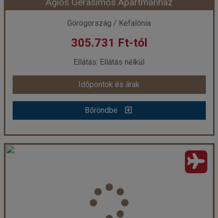
Agios Gerasimos Apartmanház
Időpont: 2026-08-21 | 7 éj
Görögország / Kefalónia
305.731 Ft-tól
már 299.900 Ft-tól
Ellátás: Ellátás nélkül
Időpontok és árak
Időpontok és árak
Bőröndbe
Bőröndbe
Agios Gerasimos Apartmanház
Ország:
Görögország
Város:
Lourdas
Utazás módja:
Repülővel
Ellátás:
Ellátás nélkül
Szálláskategória:
Apartmanház