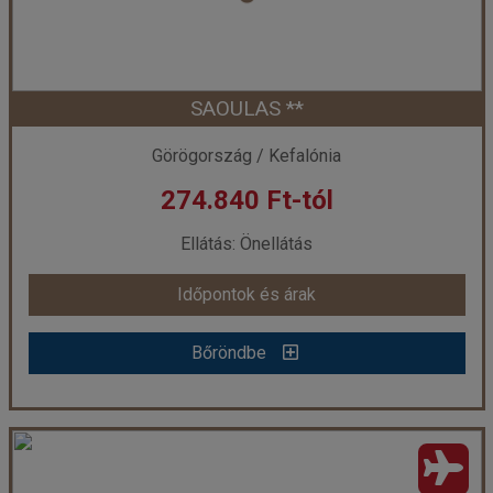
Szobatípus:
2 ágyas földszinti szoba
Időtartam:
7 éj
SAOULAS **
Időpont: 2026-09-18 | 7 éj
Görögország / Kefalónia
274.840 Ft-tól
már 259.900 Ft-tól
Ellátás: Önellátás
Időpontok és árak
Időpontok és árak
Bőröndbe
Bőröndbe
SAOULAS **