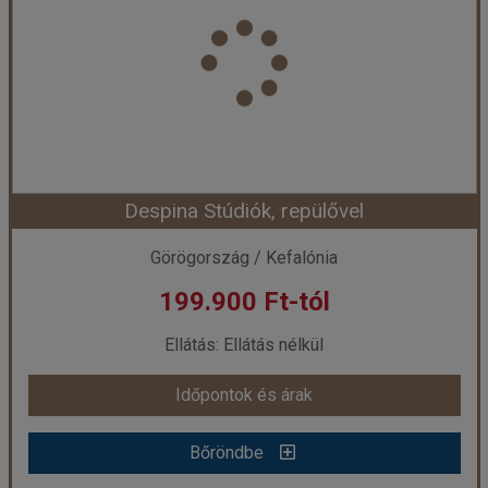
Ország:
Görögország
Város:
Lassi
Utazás módja:
Repülővel
Ellátás:
Ellátás nélkül
Szálláskategória:
Apartmanház
Szobatípus:
2 ágyas stúdió
Időtartam:
7 éj
Despina Stúdiók, repülővel
Időpont: 2026-08-28 | 7 éj
Görögország / Kefalónia
199.900 Ft-tól
már 199.900 Ft-tól
Ellátás: Ellátás nélkül
Időpontok és árak
Időpontok és árak
Bőröndbe
Bőröndbe