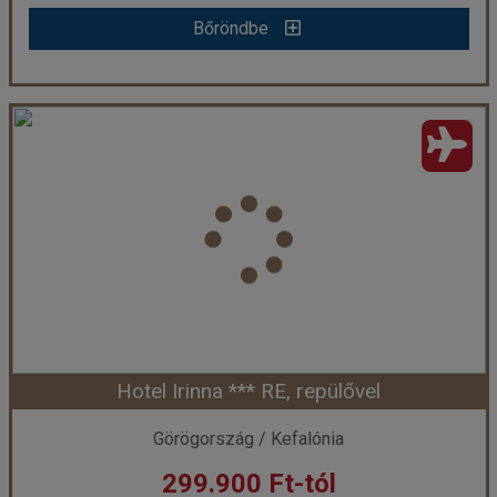
Bőröndbe
Bőröndbe
Ionian Sea Hotel **** AI, repülővel
Ország:
Görögország
Város:
Lixouri
Utazás módja:
Repülővel
Ellátás:
All inclusive
Szálláskategória:
Hotel ****
Szobatípus:
2 ágyas standard kertre néző pótágyazható szoba
Időtartam:
7 éj
Hotel Irinna *** RE, repülővel
Időpont: 2026-08-28 | 7 éj
Görögország / Kefalónia
299.900 Ft-tól