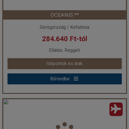
OCEANIS **
Időpont: 2026-09-16 | 7 éj
Görögország / Kefalónia
284.640 Ft-tól
már 282.940 Ft-tól
Ellátás: Reggeli
Időpontok és árak
Időpontok és árak
Bőröndbe
Bőröndbe
OCEANIS **
Ország:
Görögország
Város:
Argostoli