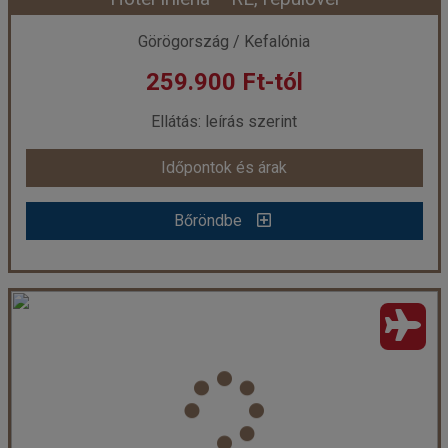
Időpont: 2026-09-11 | 7 éj
Görögország / Kefalónia
259.900 Ft-tól
már 259.900 Ft-tól
Ellátás: leírás szerint
Időpontok és árak
Időpontok és árak
Bőröndbe
Bőröndbe
Hotel Irilena** RE, repülővel
Ország:
Görögország
Város:
Lassi
Utazás módja:
Repülővel
Ellátás:
leírás szerint
Szálláskategória:
Hotel **