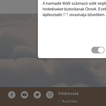
A harmadik féltől származó sütik segí
hirdetéseket biztosítanak Önnek. Eze
tájékoztatót
ITT
olvashatja bővebben.
I
Földrészek
Ausztrália