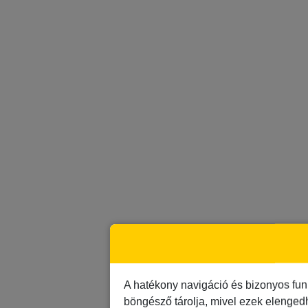
A hatékony navigáció és bizonyos fun
böngésző tárolja, mivel ezek elenged