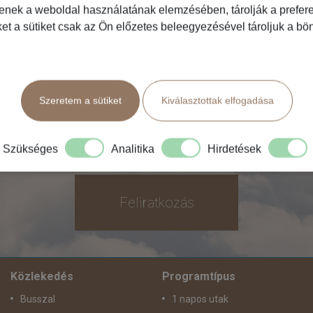
FRANCIAORSZÁG (2)
tenek a weboldal használatának elemzésében, tárolják a preferen
ket a sütiket csak az Ön előzetes beleegyezésével tároljuk a b
RATKOZZON FEL HÍRLEVELÜNKR
Szeretem a sütiket
Kiválasztottak elfogadása
Szükséges
Analitika
Hirdetések
Feliratkozás
Közlekedés
Programtípus
Busszal
1 napos utak