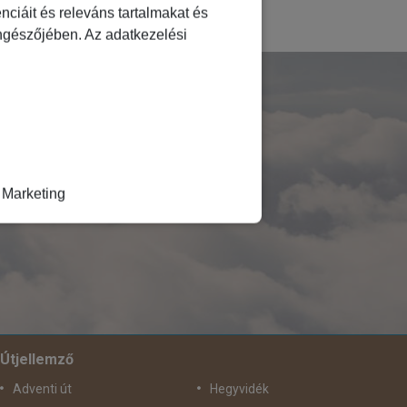
ciáit és releváns tartalmakat és
öngészőjében. Az adatkezelési
E!
Marketing
Útjellemző
Adventi út
Hegyvidék