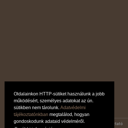
Oldalainkon HTTP-sütiket használunk a jobb
működésért, személyes adatokat az ún.
sütikben nem tárolunk.
Adatvédelmi
tájékoztatónkban
megtalálod, hogyan
gondoskodunk adataid védelméről.
Bankkártyás fizetés tájékoztató
Adatvédelmi tájékoztató