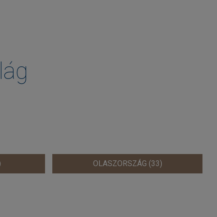
lág
)
OLASZORSZÁG (33)