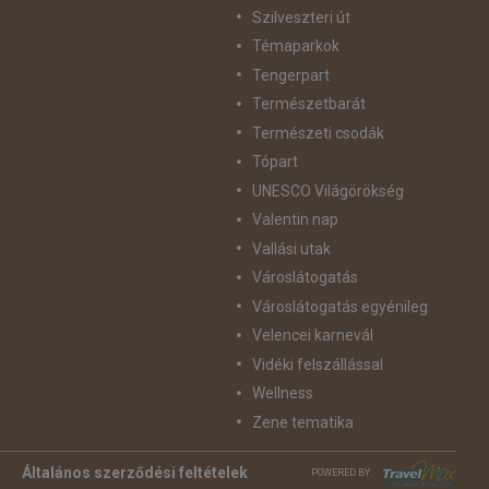
Szilveszteri út
Témaparkok
Tengerpart
Természetbarát
Természeti csodák
Tópart
UNESCO Világörökség
Valentin nap
Vallási utak
Városlátogatás
Városlátogatás egyénileg
Velencei karnevál
Vidéki felszállással
Wellness
Zene tematika
Általános szerződési feltételek
POWERED BY: