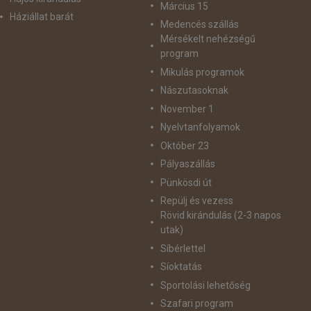
Március 15
Háziállat barát
Medencés szállás
Mérsékelt nehézségű
program
Mikulás programok
Nászutasoknak
November 1
Nyelvtanfolyamok
Október 23
Pályaszállás
Pünkösdi út
Repülj és vezess
Rövid kirándulás (2-3 napos
utak)
Síbérlettel
Síoktatás
Sportolási lehetőség
Szafari program