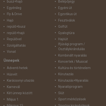
busz+hajó
Belépőjegy
Egyénileg
Egyéni út
Fly & Drive
Egzotikus út
Hajó
Fesztiválok
repülő+busz
Golfút
repülő+hajó
Gyalogtúra
Repülővel
Hajóút
Ifjúsági program /
Szolgáltatás
Osztálykirándulás
Vonat
Kombinált nyaralás
Ünnepek
Koncertek / Musical
Kultúra és történelem
Adventi hetek
Körutazás
Húsvét
Körutazás+Nyaralás
Karácsonyi utazás
Nyaralóprogram
Karnevál
Síút
Két ünnep között
Sport mérkőzések
Május 1.
Sportos kirándulások
Március 15.