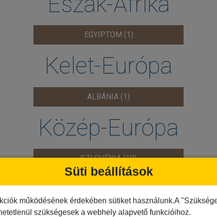
Észak-Afrika
EGYIPTOM (1)
Kelet-Európa
ALBÁNIA (1)
Közép-Európa
SZLOVÉNIA (10)
Süti beállítások
Nyugat-Európa
kciók működésének érdekében sütiket használunk.A "Szükséges"
hetetlenül szükségesek a webhely alapvető funkcióihoz.