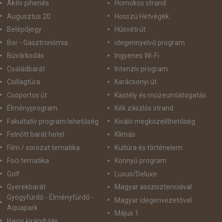
Aktív pihenés
Homokos strand
Augusztus 20
Hosszú Hétvégék
Belépőjegy
Húsvéti út
Bor - Gasztronómia
idegennyelvű program
Búvárkodás
Ingyenes Wi-Fi
Családbarát
Intenzív program
Csillagtúra
Karácsonyi út
Csoportos út
Kastély és múzeumlátogatás
Élményprogram
Kék zászlós strand
Fakultatív program lehetőség
Kiváló megközelíthetőség
Felnőtt barát hotel
Klímás
Film / sorozat tematika
Kultúra és történelem
Foci tematika
Könnyű program
Golf
Luxus/Deluxe
Gyerekbarát
Magyar asszisztenciával
Gyógyfürdő - Élményfürdő -
Magyar idegenvezetővel
Aquapark
Május 1
Hajós kirándulás