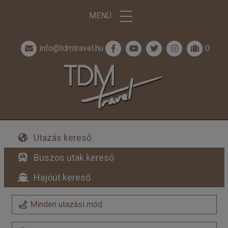
MENÜ
info@tdmtravel.hu
0
Utazás kereső
Buszos utak kereső
Hajóút kereső