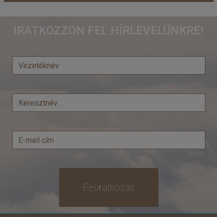
IRATKOZZON FEL HÍRLEVELÜNKRE!
Feliratkozás