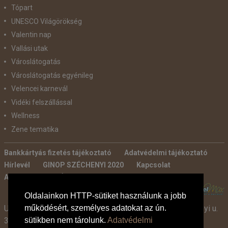
Tópart
UNESCO Világörökség
Valentin nap
Vallási utak
Városlátogatás
Városlátogatás egyénileg
Velencei karnevál
Vidéki felszállással
Wellness
Zene tematika
Bankkártyás fizetés tájékoztató
Adatvédelmi tájékoztató
Hírlevél
GINOP SZÉCHENYI 2020
Kapcsolat
Ajánlatkérés
Általános szerződési feltételek
POWERED BY:
Oldalainkon HTTP-sütiket használunk a jobb
Utazási Iroda -
TdM Travel Tours Kft. 2600 Vác, Széchenyi u.
működésért, személyes adatokat az ún.
3-7.
sütikben nem tárolunk.
Adatvédelmi