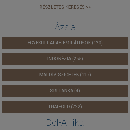
RÉSZLETES KERESÉS >>
Ázsia
EGYESÜLT ARAB EMIRÁTUSOK (120)
INDONÉZIA (255)
MALDÍV-SZIGETEK (117)
SRI LANKA (4)
THAIFÖLD (222)
Dél-Afrika