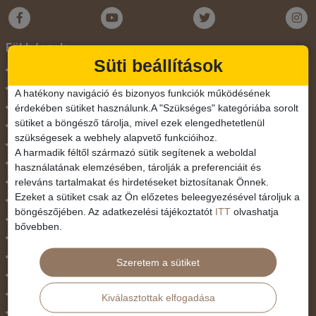
Földrészek
Süti beállítások
Ausztrália
Ázsia
A hatékony navigáció és bizonyos funkciók működésének
érdekében sütiket használunk.A "Szükséges" kategóriába sorolt
Csendes-Óceáni Szigetvilág
sütiket a böngésző tárolja, mivel ezek elengedhetetlenül
Dél-Afrika
szükségesek a webhely alapvető funkcióihoz.
Dél-Amerika
A harmadik féltől származó sütik segítenek a weboldal
Dél-Európa
használatának elemzésében, tárolják a preferenciáit és
releváns tartalmakat és hirdetéseket biztosítanak Önnek.
Észak-Afrika
Ezeket a sütiket csak az Ön előzetes beleegyezésével tároljuk a
Észak-Amerika
böngészőjében. Az adatkezelési tájékoztatót
ITT
olvashatja
Észak-Európa
bővebben.
Hajóutak
Kelet-Európa
Szeretem a sütiket
Közel-Kelet
Közép-Amerika
Kiválasztottak elfogadása
Közép-Európa