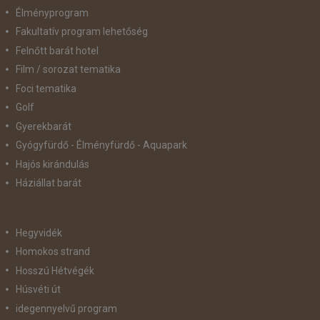
Élményprogram
Fakultatív program lehetőség
Felnőtt barát hotel
Film / sorozat tematika
Foci tematika
Golf
Gyerekbarát
Gyógyfürdő - Élményfürdő - Aquapark
Hajós kirándulás
Háziállat barát
Hegyvidék
Homokos strand
Hosszú Hétvégék
Húsvéti út
idegennyelvű program