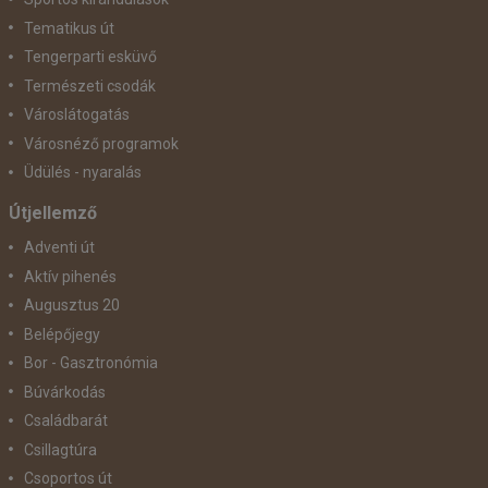
Tematikus út
Tengerparti esküvő
Természeti csodák
Városlátogatás
Városnéző programok
Üdülés - nyaralás
Útjellemző
Adventi út
Aktív pihenés
Augusztus 20
Belépőjegy
Bor - Gasztronómia
Búvárkodás
Családbarát
Csillagtúra
Csoportos út