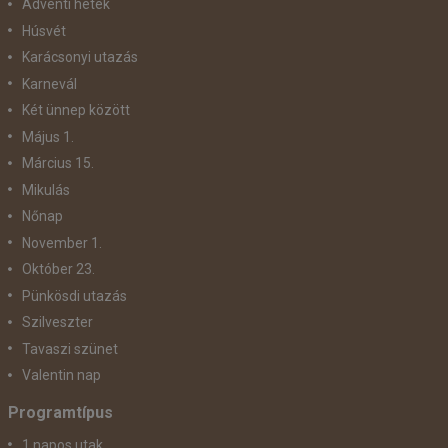
Adventi hetek
Húsvét
Karácsonyi utazás
Karnevál
Két ünnep között
Május 1.
Március 15.
Mikulás
Nőnap
November 1.
Október 23.
Pünkösdi utazás
Szilveszter
Tavaszi szünet
Valentin nap
Programtípus
1 napos utak