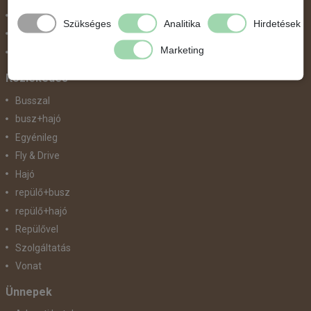
Nyugat-Afrika
Szükséges
Analitika
Hirdetések
Nyugat-Európa
Marketing
Világ körüli körutazás
Közlekedés
Busszal
busz+hajó
Egyénileg
Fly & Drive
Hajó
repülő+busz
repülő+hajó
Repülővel
Szolgáltatás
Vonat
Ünnepek