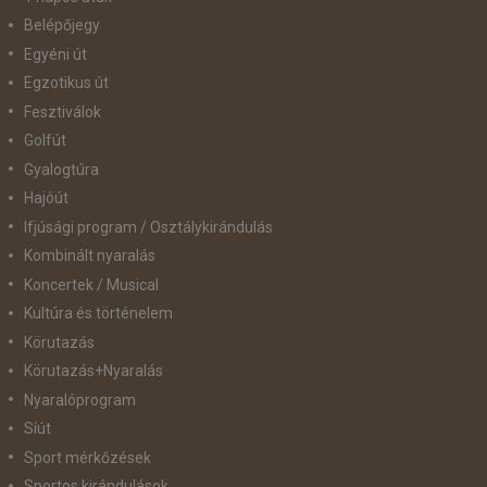
Belépőjegy
Egyéni út
Egzotikus út
Fesztiválok
Golfút
Gyalogtúra
Hajóút
Ifjúsági program / Osztálykirándulás
Kombinált nyaralás
Koncertek / Musical
Kultúra és történelem
Körutazás
Körutazás+Nyaralás
Nyaralóprogram
Síút
Sport mérkőzések
Sportos kirándulások