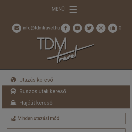
MENÜ
info@tdmtravel.hu
0
Utazás kereső
Buszos utak kereső
Hajóút kereső