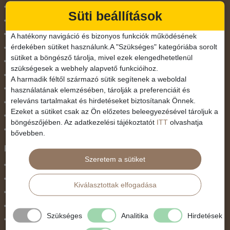
Május 1.
Süti beállítások
Március 15.
Mikulás
A hatékony navigáció és bizonyos funkciók működésének
érdekében sütiket használunk.A "Szükséges" kategóriába sorolt
Nőnap
sütiket a böngésző tárolja, mivel ezek elengedhetetlenül
November 1.
szükségesek a webhely alapvető funkcióihoz.
Október 23.
A harmadik féltől származó sütik segítenek a weboldal
Pünkösdi utazás
használatának elemzésében, tárolják a preferenciáit és
releváns tartalmakat és hirdetéseket biztosítanak Önnek.
Szilveszter
Ezeket a sütiket csak az Ön előzetes beleegyezésével tároljuk a
Tavaszi szünet
böngészőjében. Az adatkezelési tájékoztatót
ITT
olvashatja
Valentin nap
bővebben.
Programtípus
Szeretem a sütiket
1 napos utak
Belépőjegy
Kiválasztottak elfogadása
Egyéni út
Egzotikus út
Szükséges
Analitika
Hirdetések
Fesztiválok