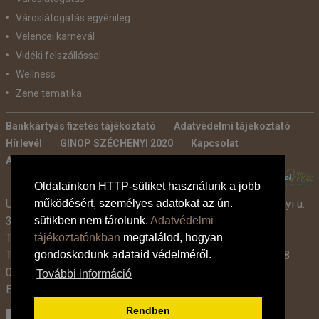
Városlátogatás egyénileg
Velencei karnevál
Vidéki felszállással
Wellness
Zene tematika
Bankkártyás fizetés tájékoztató
Adatvédelmi tájékoztató
Hírlevél
GINOP SZÉCHENYI 2020
Kapcsolat
Ajánlatkérés
Általános szerződési feltételek
POWERED BY:
Oldalainkon HTTP-sütiket használunk a jobb
Utazási Iroda -
TdM Travel Tours Kft. 2600 Vác, Széchenyi u.
működésért, személyes adatokat az ún.
3-7.
sütikben nem tárolunk.
Adatvédelmi
Tel:
+36 30 331 3359
tájékoztatónkban
megtalálod, hogyan
Tel:
+36 27 319 381
,
319 382
(09:00-17:00-ig),
+36 1 408
gondoskodunk adataid védelméről.
0134 (09:00-15:00-ig)
További információ
E-mail:
info@tdmtravel.hu
(Eng.szám: U-000204)
Rendben