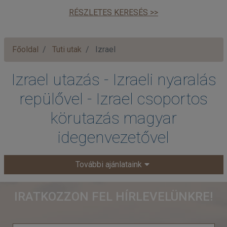
RÉSZLETES KERESÉS >>
Főoldal
Tuti utak
Izrael
Izrael utazás - Izraeli nyaralás
repülővel - Izrael csoportos
körutazás magyar
idegenvezetővel
További ajánlataink
IRATKOZZON FEL HÍRLEVELÜNKRE!