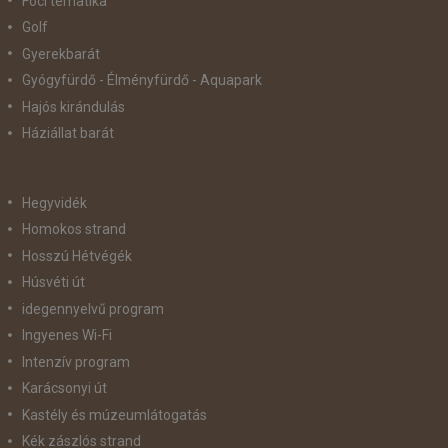
Foci tematika
Golf
Gyerekbarát
Gyógyfürdő - Élményfürdő - Aquapark
Hajós kirándulás
Háziállat barát
Hegyvidék
Homokos strand
Hosszú Hétvégék
Húsvéti út
idegennyelvű program
Ingyenes Wi-Fi
Intenzív program
Karácsonyi út
Kastély és múzeumlátogatás
Kék zászlós strand