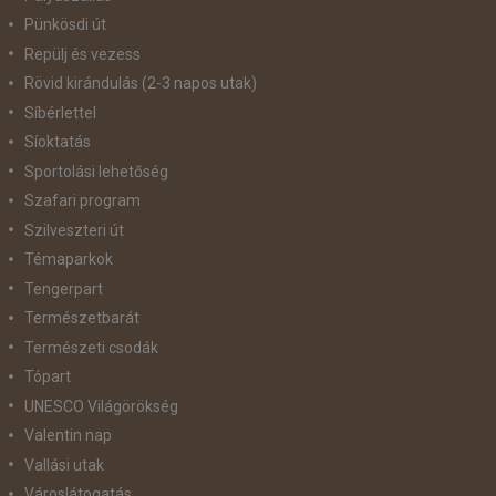
Pünkösdi út
Repülj és vezess
Rövid kirándulás (2-3 napos utak)
Síbérlettel
Síoktatás
Sportolási lehetőség
Szafari program
Szilveszteri út
Témaparkok
Tengerpart
Természetbarát
Természeti csodák
Tópart
UNESCO Világörökség
Valentin nap
Vallási utak
Városlátogatás