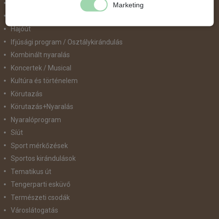
Golfút
Marketing
Gyalogtúra
Hajóút
Ifjúsági program / Osztálykirándulás
Kombinált nyaralás
Koncertek / Musical
Kultúra és történelem
Körutazás
Körutazás+Nyaralás
Nyaralóprogram
Síút
Sport mérkőzések
Sportos kirándulások
Tematikus út
Tengerparti esküvő
Természeti csodák
Városlátogatás