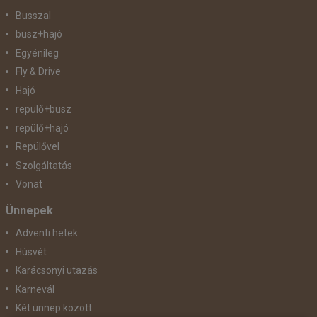
Busszal
busz+hajó
Egyénileg
Fly & Drive
Hajó
repülő+busz
repülő+hajó
Repülővel
Szolgáltatás
Vonat
Ünnepek
Adventi hetek
Húsvét
Karácsonyi utazás
Karnevál
Két ünnep között