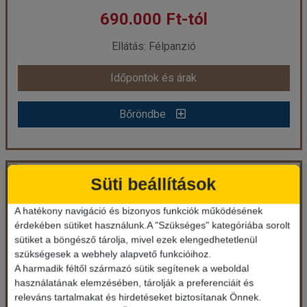
690.000 Ft-tól
már 609.667 Ft-tól
Ellátás: Félpanzió
Időpontok és árak
Időpontok és árak
Bőröndbe
Bőröndbe
Jordánia legszebb tájai és műemlékei
Süti beállítások
A hatékony navigáció és bizonyos funkciók működésének
Ország:
Jordánia
Város:
Amman
érdekében sütiket használunk.A "Szükséges" kategóriába sorolt
Utazás módja:
Repülővel
sütiket a böngésző tárolja, mivel ezek elengedhetetlenül
Ellátás:
Félpanzió
szükségesek a webhely alapvető funkcióihoz.
Szálláskategória:
Hotel
A harmadik féltől származó sütik segítenek a weboldal
Szobatípus:
Kétágyas (franciaágyas) szoba felnőtt pótággyal
Időtartam:
7 éj
használatának elemzésében, tárolják a preferenciáit és
releváns tartalmakat és hirdetéseket biztosítanak Önnek.