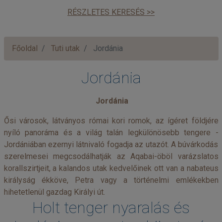
RÉSZLETES KERESÉS >>
Főoldal
Tuti utak
Jordánia
Jordánia
Jordánia
Ősi városok, látványos római kori romok, az ígéret földjére
nyíló panoráma és a világ talán legkülönösebb tengere -
Jordániában ezernyi látnivaló fogadja az utazót. A búvárkodás
szerelmesei megcsodálhatják az Aqabai-öböl varázslatos
korallszirtjeit, a kalandos utak kedvelőinek ott van a nabateus
királyság ékköve, Petra vagy a történelmi emlékekben
hihetetlenül gazdag Királyi út.
Holt tenger nyaralás és