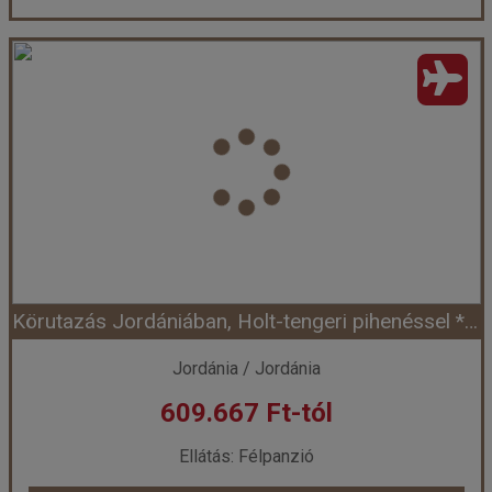
Jordánia gazdagon ***
Ország:
Jordánia
Város:
Körutazás Jordániában
Utazás módja:
Repülővel
Ellátás:
leírás szerint
Szálláskategória:
Hotel
Szobatípus:
2 ágyas szoba
Időtartam:
7 éj
Körutazás Jordániában, Holt-tengeri pihenéssel ****
Időpont: 2026-10-13 | 7 éj
Jordánia / Jordánia
609.667 Ft-tól
már 545.000 Ft-tól
Ellátás: Félpanzió
Időpontok és árak