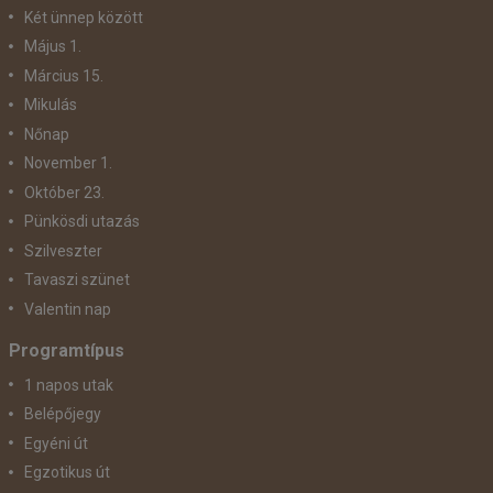
Két ünnep között
Május 1.
Március 15.
Mikulás
Nőnap
November 1.
Október 23.
Pünkösdi utazás
Szilveszter
Tavaszi szünet
Valentin nap
Programtípus
1 napos utak
Belépőjegy
Egyéni út
Egzotikus út