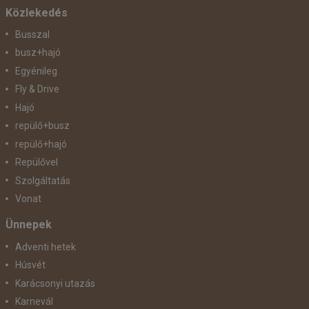
Közlekedés
Busszal
busz+hajó
Egyénileg
Fly & Drive
Hajó
repülő+busz
repülő+hajó
Repülővel
Szolgáltatás
Vonat
Ünnepek
Adventi hetek
Húsvét
Karácsonyi utazás
Karnevál