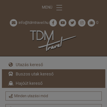
MENÜ
info@tdmtravel.hu
0
Utazás kereső
Buszos utak kereső
Hajóút kereső