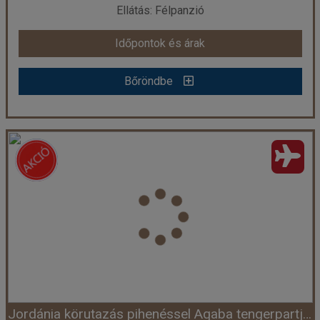
Ellátás: Félpanzió
Időpontok és árak
Bőröndbe
PILLANTÁS JORDÁNIÁRA ***
Ország:
Jordánia
Város:
Amman
Utazás módja:
Repülővel
Ellátás:
Félpanzió
Szálláskategória:
Hotel ***
Szobatípus:
Kétágyas szoba
Időtartam:
3 éj
Jordánia körutazás pihenéssel Aqaba tengerpartján - csoportos körutazás tengerparti pihenéssel
Időpont: 2026-10-03 | 3 éj