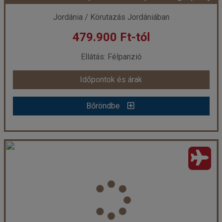
Jordánia / Körutazás Jordániában
479.900 Ft-tól
már 399.000 Ft-tól
Ellátás: Félpanzió
Időpontok és árak
Időpontok és árak
Bőröndbe
Bőröndbe
Jordánia körutazás pihenéssel Aqaba tengerpartján - csoportos körutazás tengerparti pihenéssel
Ország:
Jordánia
Város:
Körutazás Jordániában
Utazás módja:
Repülővel
Ellátás:
Félpanzió
Szálláskategória:
Hotel ****
Szobatípus:
2 ágyas szoba kedvezménnyel!