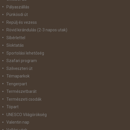
Pályaszállás
Pünkösdi út
Repülj és vezess
Rövid kirándulás (2-3 napos utak)
Síbérlettel
Síoktatás
Sportolási lehetőség
Szafari program
Szilveszteri út
Témaparkok
Tengerpart
Természetbarát
Természeti csodák
Tópart
UNESCO Világörökség
Valentin nap
Vallási utak