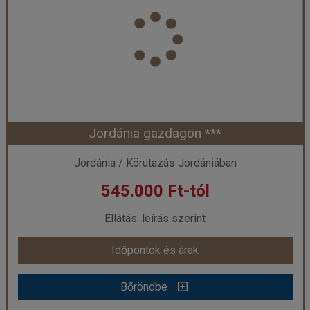
Ország:
Jordánia
Város:
Amman
Utazás módja:
Repülővel
Ellátás:
Félpanzió
Szálláskategória:
Program szerint
Szobatípus:
2 ágyas szoba
Időtartam:
6 éj
Jordánia gazdagon ***
Időpont: 2026-10-20 | 6 éj
Jordánia / Körutazás Jordániában
545.000 Ft-tól
már 534.000 Ft-tól
Ellátás: leírás szerint
Időpontok és árak
Időpontok és árak
Bőröndbe
Bőröndbe