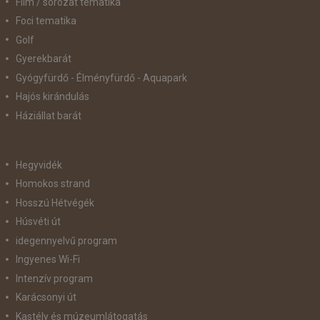
Film / sorozat tematika
Foci tematika
Golf
Gyerekbarát
Gyógyfürdő - Élményfürdő - Aquapark
Hajós kirándulás
Háziállat barát
Hegyvidék
Homokos strand
Hosszú Hétvégék
Húsvéti út
idegennyelvű program
Ingyenes Wi-Fi
Intenzív program
Karácsonyi út
Kastély és múzeumlátogatás