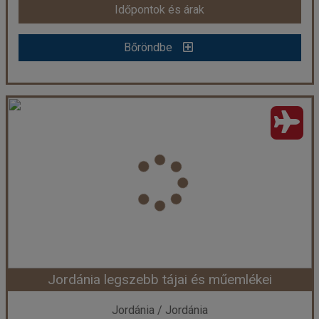
Időpontok és árak
Bőröndbe
Bőröndbe
Körutazás Jordániában, Holt-tengeri pihenéssel ****
Ország:
Jordánia
Város:
Aqaba
Utazás módja:
Repülővel
Ellátás:
Félpanzió
Szálláskategória:
Hotel ****
Szobatípus:
2 ágyas szoba franciaággyal
Időtartam:
7 éj
Jordánia legszebb tájai és műemlékei
Időpont: 2026-10-10 | 7 éj
Jordánia / Jordánia