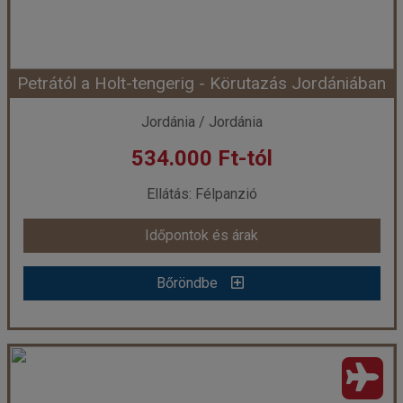
Időtartam:
7 éj
Petrától a Holt-tengerig - Körutazás Jordániában
Időpont: 2026-10-20 | 7 éj
Jordánia / Jordánia
534.000 Ft-tól
már 479.900 Ft-tól
Ellátás: Félpanzió
Időpontok és árak
Időpontok és árak
Bőröndbe
Bőröndbe
Petrától a Holt-tengerig - Körutazás Jordániában