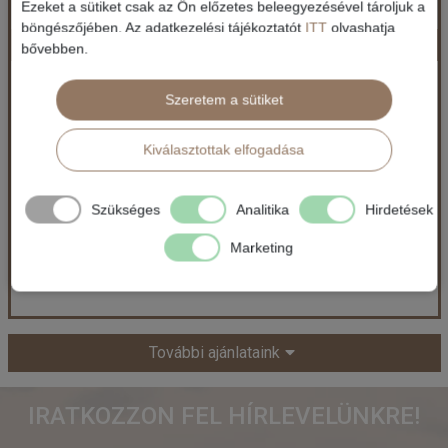
Ezeket a sütiket csak az Ön előzetes beleegyezésével tároljuk a
böngészőjében. Az adatkezelési tájékoztatót
ITT
olvashatja
Szilveszter Jordániában - a csillagok alatt
Időpont: 2026-09-22 | 7 éj
bővebben.
Jordánia / Jordánia
Szeretem a sütiket
850.000 Ft-tól
már 690.000 Ft-tól
Kiválasztottak elfogadása
Ellátás: Félpanzió
Időpontok és árak
Szükséges
Analitika
Hirdetések
Időpontok és árak
Bőröndbe
Marketing
Bőröndbe
Szilveszter Jordániában - a csillagok alatt
További ajánlataink
Ország:
Jordánia
IRATKOZZON FEL HÍRLEVELÜNKRE!
Város:
Amman
Utazás módja:
Repülővel