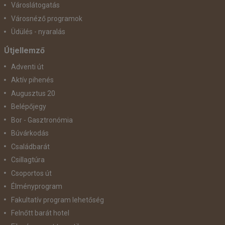
Városlátogatás
Városnéző programok
Üdülés - nyaralás
Útjellemző
Adventi út
Aktív pihenés
Augusztus 20
Belépőjegy
Bor - Gasztronómia
Búvárkodás
Családbarát
Csillagtúra
Csoportos út
Élményprogram
Fakultatív program lehetőség
Felnőtt barát hotel