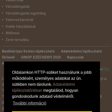
Városlátogatás
Városlátogatás egyénileg
Velencei karnevál
Vidéki felszállással
Wellness
Zene tematika
Bankkártyás fizetés tájékoztató
Adatvédelmi tájékoztató
Hírlevél
GINOP SZÉCHENYI 2020
Kapcsolat
Ajánlatkérés
Általános szerződési feltételek
POWERED BY:
Oldalainkon HTTP-sütiket használunk a jobb
működésért, személyes adatokat az ún.
Utazási Iroda -
TdM Travel Tours Kft. 2600 Vác, Széchenyi u.
sütikben nem tárolunk.
Adatvédelmi
3-7.
tájékoztatónkban
megtalálod, hogyan
Tel:
+36 30 331 3359
gondoskodunk adataid védelméről.
Tel:
+36 27 319 381
,
319 382
(09:00-17:00-ig),
+36 1 408
0134 (09:00-15:00-ig)
További információ
E-mail:
info@tdmtravel.hu
(Eng.szám: U-000204)