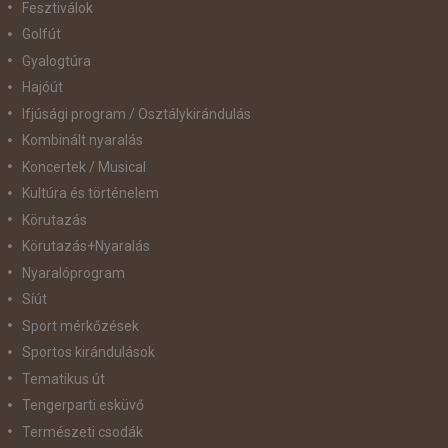
Fesztiválok
Golfút
Gyalogtúra
Hajóút
Ifjúsági program / Osztálykirándulás
Kombinált nyaralás
Koncertek / Musical
Kultúra és történelem
Körutazás
Körutazás+Nyaralás
Nyaralóprogram
Síút
Sport mérkőzések
Sportos kirándulások
Tematikus út
Tengerparti esküvő
Természeti csodák