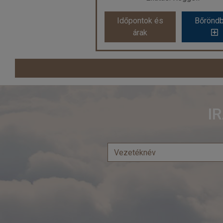
Időpontok és
Bőröndbe
Időpon
Időpontok és
Bőrönd
árak
ár
árak
Ország:
Szlovénia
Város:
Bohinj
Utazás módja:
Egyénileg
I
Ellátás:
Reggeli
Szálláskategória:
Hotel ****
Szobatípus:
2 ágyas Szoba, 2 fe
Időtartam:
7 éj
Időpont: 2026-09-28 | 7 éj
már 282.680 Ft-tó