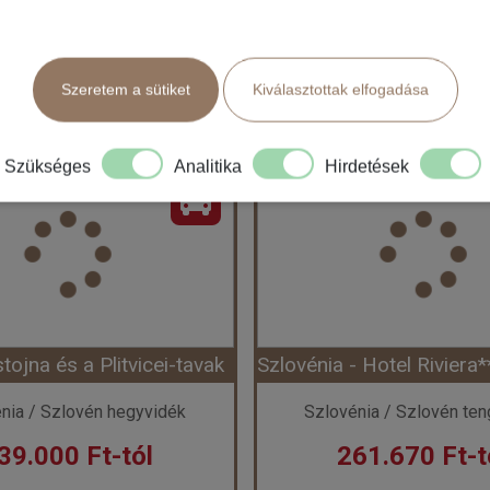
Ellátás: Félpanzió
Ellátás: Reggeli
tok és
Bőröndbe
Időpontok és
Bő
tok és
Bőröndbe
Időpontok és
Bő
ak
árak
Szeretem a sütiket
Kiválasztottak elfogadása
ak
árak
Szükséges
Analitika
Hirdetések
Szlovénia - Hotel Mirna****- Portoroz (Egyéni) ****
Ország:
Szlovénia
Ország:
Szlovéni
Város:
Portoroz
Város:
Bled
zás módja:
Egyénileg
Utazás módja:
Egyén
Ellátás:
Félpanzió
Ellátás:
Reggeli
áskategória:
Hotel ****
Szálláskategória:
Hote
s:
Kétágyas szoba erkéllyel, 2 felnőtt
Szobatípus:
Kétágyas tóra néző szo
Időtartam:
7 éj
Időtartam:
3 éj
tojna és a Plitvicei-tavak
ont: 2026-11-01 | 7 éj
Időpont: 2026-09-07 |
nia / Szlovén hegyvidék
Szlovénia / Szlovén ten
39.000 Ft-tól
261.670 Ft-t
 194.820 Ft-tól
már 208.190 Ft