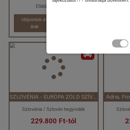
tájékoztatót
ITT
olvashatja bővebben.
Ellátás: Félpanzió
Időpontok és
Bőröndbe
Időpon
Időpontok és
Bőröndbe
Időpon
árak
ár
árak
ár
Szlovénia - Hotel Neptun**** - Portoroz (Egyéni) ****
Ország:
Szlovénia
Város:
Portoroz
Utazás módja:
Egyénileg
Uta
Ellátás:
Félpanzió
Szálláskategória:
Hotel ****
Száll
Szobatípus:
Kétágyas hátsó kilátásos szoba erkéllyel , 2 felnőtt
Szobatípu
Időtartam:
7 éj
SZLOVÉNIA - EURÓPA ZÖLD SZÍVE ****
Adria, Pos
Időpont: 2026-11-02 | 7 éj
Időp
Szlovénia / Szlovén hegyvidék
Szlové
229.800 Ft-tól
2
már 194.820 Ft-tól
már