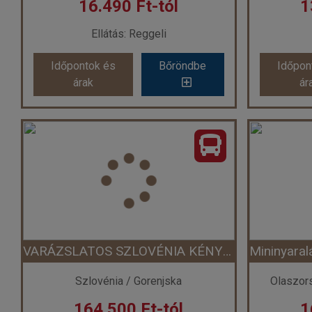
16.490 Ft-tól
1
Ellátás: Reggeli
Időpontok és
Bőröndbe
Időpon
árak
ár
Mininyaralás Olaszországban: Észak-olasz gyöngyszemek nyomában ***
Ország:
Olaszország
Város:
Sirmione
Utazás módja:
Busszal
Ut
Ellátás:
Reggeli
Szálláskategória:
Hotel ***
Szállásk
Szobatípus:
2 ágyas szoba + 1 gyermek pótágyon
Szob
Időtartam:
3 éj
VARÁZSLATOS SZLOVÉNIA KÉNYELMES TÚRÁKKAL A TERMÉSZETBEN, WELLNESS PIHENÉSSEL
Időpont: 2026-08-27 | 3 éj
Időp
Szlovénia / Gorenjska
Olaszor
164.500 Ft-tól
1