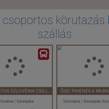
 csoportos körutazás 
szállás
VARÁZSLATOS SZLOVÉNIA CSILLAGTÚRÁKKAL - KÖRUTAZÁS BUSSZAL
ŐSZI PIHENÉS A MUR
lovénia / Gorenjska
Szlovénia / Körutazás Szl