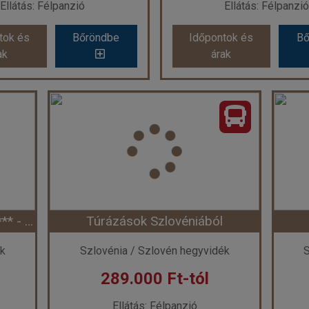
Ellátás: Félpanzió
Ellátás: Félpanzió
tok és
Bőröndbe
Időpontok és
Bő
tok és
Bőröndbe
Időpontok és
Bő
ak
árak
ak
árak
stojna és a Plitvicei-tavak
Ország:
Szlovénia
Ország:
Szlovéni
Város:
Bled
Város:
Portoroz
azás módja:
Busszal
Utazás módja:
Egyén
Ellátás:
Félpanzió
Ellátás:
Félpanzi
ategória:
Program szerint
Szálláskategória:
Hote
atípus:
2 ágyas szoba
Szobatípus:
Kétágyas szoba, 
Időtartam:
4 éj
Időtartam:
7 éj
Szlovénia - Bohinj Eco Hotel **** - Bohinj (Egyéni) ****
Túrázások Szlovéniából
ont: 2026-09-20 | 4 éj
Időpont: 2026-11-02 |
ék
Szlovénia / Szlovén hegyvidék
S
289.000 Ft-tól
 239.000 Ft-tól
már 261.670 Ft
Ellátás: Félpanzió