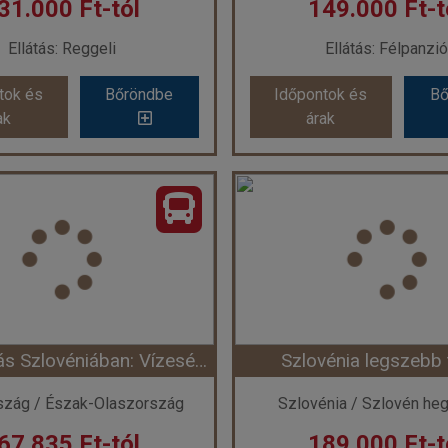
31.000 Ft-tól
149.000 Ft-t
Ellátás: Reggeli
Ellátás: Félpanzió
tok és
Bőröndbe
Időpontok és
Bő
ak
árak
VARÁZSLATOS SZLOVÉNIA CSILLAGTÚRÁKKAL - KÖRUTAZÁS BUSSZAL
ŐSZI PIHENÉS A MURA
Ország:
Szlovénia
Ország:
Szlovéni
Város:
Kranj
Város:
Körutazás Szlov
azás módja:
Busszal
Utazás módja:
Buss
Ellátás:
Reggeli
Ellátás:
Félpanzi
ategória:
Program szerint
Szálláskategória:
Program
atípus:
2 ágyas szoba
Szobatípus:
HÁROMÁGYA
Időtartam:
3 éj
Időtartam:
3 éj
Mininyaralás Szlovéniában: Vízesés, szurdok, tenger, városnézés ***
Szlovénia legszebb 
ont: 2026-10-22 | 3 éj
Időpont: 2026-10-01 |
szág / Észak-Olaszország
Szlovénia / Szlovén he
67.835 Ft-tól
189.000 Ft-t