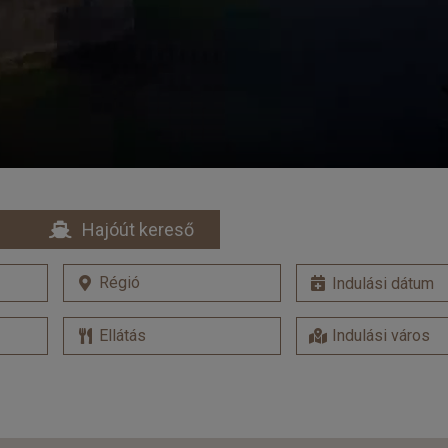
Hajóút kereső