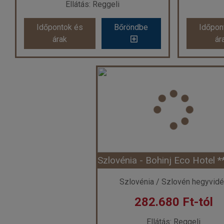
Ellátás: Reggeli
Időpontok és
Bőröndbe
Időpon
Időpontok és
Bőröndbe
Időpon
árak
ár
árak
ár
SZLOVÉNIA - EURÓPA ZÖLD SZÍVE ****
Adria, Po
Ország:
Szlovénia
Város:
Bledi-tó
Utazás módja:
Busszal
Ut
Ellátás:
Reggeli
Szálláskategória:
Hotel ****
Szállásk
Szobatípus:
HÁROMÁGYAS SZOBA
Szob
Időtartam:
4 éj
Időpont: 2027-06-05 | 4 éj
Időp
Szlovénia / Szlovén hegyvid
282.680 Ft-tól
már 229.800 Ft-tól
már
Ellátás: Reggeli