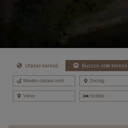
Utazás kereső
Buszos utak kereső