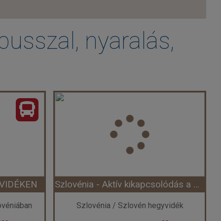
busszal, nyaralás,
AVIDÉKEN
Szlovénia - Aktív kikapcsolódás a Bledi-tó körül elektromos bicikli használattal - Hotel Ribno **** (Egyéni) ****
ovéniában
Szlovénia / Szlovén hegyvidék