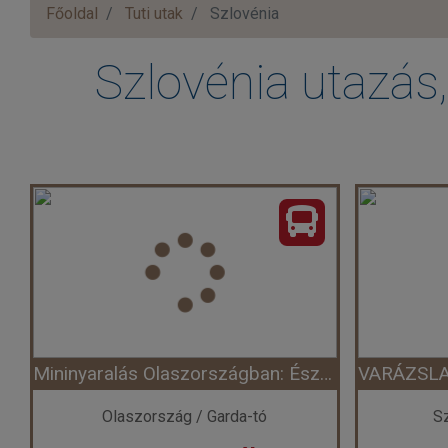
Főoldal
Tuti utak
Szlovénia
Szlovénia utazás,
Mininyaralás Olaszországban: Észak-olasz gyöngyszemek nyomában ***
Olaszország / Garda-tó
Sz