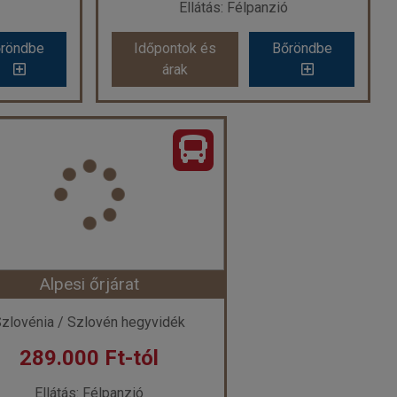
Ellátás: Félpanzió
röndbe
Időpontok és
Bőröndbe
röndbe
Időpontok és
Bőröndbe
árak
árak
Szlovénia - Hotel Riviera****- Portoroz (Egyéni) ****
Szlovénia - Hotel Histrion **** - Portoroz (Egyéni) ****
a
Ország:
Szlovénia
Város:
Portoroz
ileg
Utazás módja:
Egyénileg
ó
Ellátás:
Félpanzió
l ****
Szálláskategória:
Hotel ****
2 felnőtt
Szobatípus:
Superior kikötőre néző kétágyas szoba, 2 felnőtt
Időtartam:
7 éj
Alpesi őrjárat
 7 éj
Időpont: 2026-10-03 | 7 éj
zlovénia / Szlovén hegyvidék
289.000 Ft-tól
-tól
már 276.950 Ft-tól
Ellátás: Félpanzió