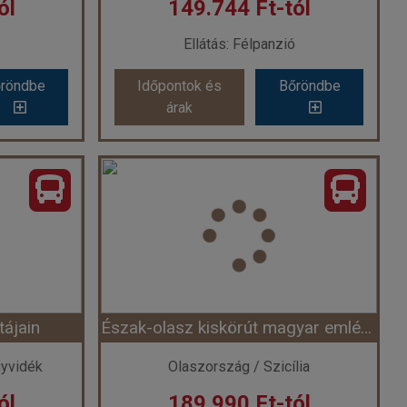
ól
149.744 Ft-tól
Ellátás: Félpanzió
röndbe
Időpontok és
Bőröndbe
árak
VIDÉKEN
Szlovénia - Aktív kikapcsolódás a Bledi-tó körül elektromos bicikli használattal - Hotel Ribno **** (Egyéni) ****
a
Ország:
Szlovénia
éniában
Város:
Bled
zal
Utazás módja:
Egyénileg
ó
Ellátás:
Félpanzió
 szerint
Szálláskategória:
Hotel ****
S SZOBA
Szobatípus:
Kétágyas szoba (nem pótágyazható), 2 felnőtt
Időtartam:
3 éj
tájain
Észak-olasz kiskörút magyar emlékekkel
 3 éj
Időpont: 2026-09-28 | 3 éj
gyvidék
Olaszország / Szicília
ól
189.990 Ft-tól