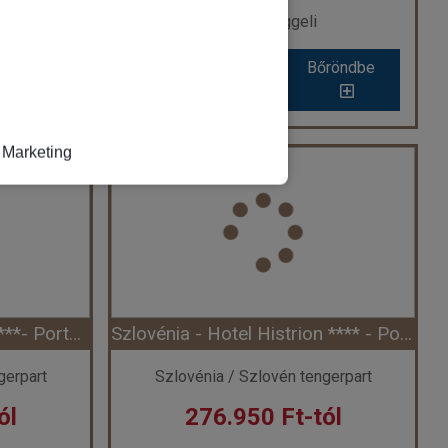
Ellátás: Reggeli
röndbe
Időpontok és
Bőröndbe
röndbe
Időpontok és
Bőröndbe
árak
árak
Marketing
Szlovénia - Rikli Balance Hotel **** - Bled (Egyéni) ****
Szlovénia - Hotel Slovenija **** - Portoroz (Egyéni) *****
a
Ország:
Szlovénia
Város:
Portoroz
ileg
Utazás módja:
Egyénileg
Ellátás:
Reggeli
l ****
Szálláskategória:
Hotel *****
ba, 2 felnőtt
Szobatípus:
Kétágyas szoba oldalsó tengeri kilátással erkéllyel, 2 felnőtt
Időtartam:
7 éj
Szlovénia - Hotel Riviera****- Portoroz (Egyéni) ****
Szlovénia - Hotel Histrion **** - Portoroz (Egyéni) ****
 3 éj
Időpont: 2026-10-11 | 7 éj
gerpart
Szlovénia / Szlovén tengerpart
ól
276.950 Ft-tól
-tól
már 225.380 Ft-tól