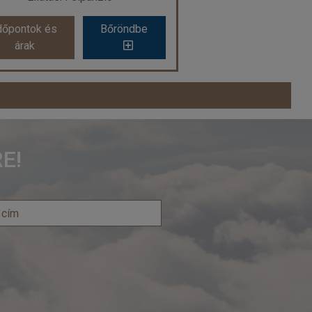
röndbe
Időpontok és
Bőröndbe
dőpontok és
Bőröndbe
árak
árak
Alpesi őrjárat
Ország:
Szlovénia
Város:
Kranjska Gora
Utazás módja:
Busszal
E!
Ellátás:
Félpanzió
lláskategória:
Program szerint
Szobatípus:
2 ágyas szoba
Időtartam:
4 éj
Időpont: 2026-08-30 | 4 éj
már 289.000 Ft-tól