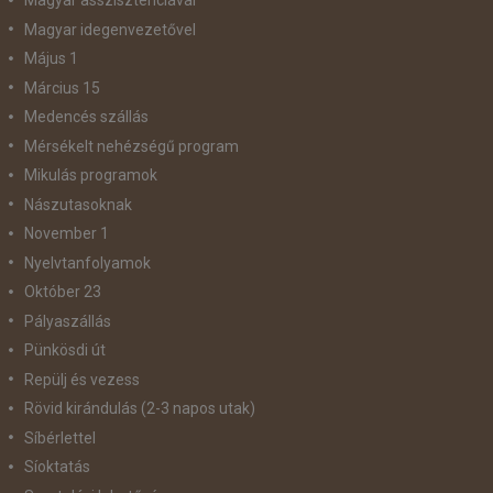
Magyar asszisztenciával
Magyar idegenvezetővel
Május 1
Március 15
Medencés szállás
Mérsékelt nehézségű program
Mikulás programok
Nászutasoknak
November 1
Nyelvtanfolyamok
Október 23
Pályaszállás
Pünkösdi út
Repülj és vezess
Rövid kirándulás (2-3 napos utak)
Síbérlettel
Síoktatás