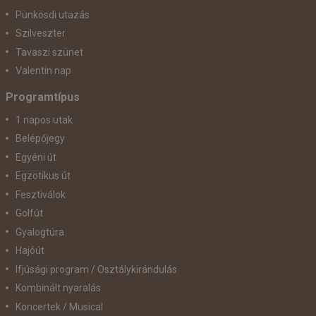
Pünkösdi utazás
Szilveszter
Tavaszi szünet
Valentin nap
Programtípus
1 napos utak
Belépőjegy
Egyéni út
Egzotikus út
Fesztiválok
Golfút
Gyalogtúra
Hajóút
Ifjúsági program / Osztálykirándulás
Kombinált nyaralás
Koncertek / Musical