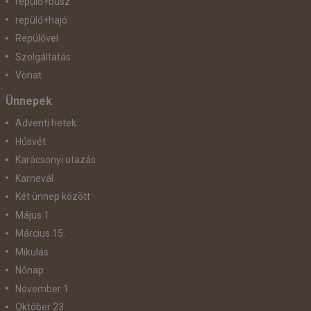
repülő+busz
repülő+hajó
Repülővel
Szolgáltatás
Vonat
Ünnepek
Adventi hetek
Húsvét
Karácsonyi utazás
Karnevál
Két ünnep között
Május 1.
Március 15.
Mikulás
Nőnap
November 1.
Október 23.