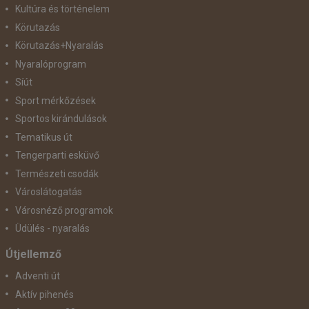
Kultúra és történelem
Körutazás
Körutazás+Nyaralás
Nyaralóprogram
Síút
Sport mérkőzések
Sportos kirándulások
Tematikus út
Tengerparti esküvő
Természeti csodák
Városlátogatás
Városnéző programok
Üdülés - nyaralás
Útjellemző
Adventi út
Aktív pihenés