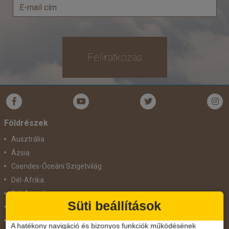
Feliratkozás
Földrészek
Ausztrália
Ázsia
Csendes-Óceáni Szigetvilág
Dél-Afrika
Dél-Amerika
Süti beállítások
Dél-Európa
Észak-Afrika
A hatékony navigáció és bizonyos funkciók működésének