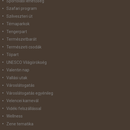
Sportolási lehetőség
Szafari program
Szilveszteri út
Témaparkok
Tengerpart
Természetbarát
Természeti csodák
Tópart
UNESCO Világörökség
Valentin nap
Vallási utak
Városlátogatás
Városlátogatás egyénileg
Velencei karnevál
Vidéki felszállással
Wellness
Zene tematika