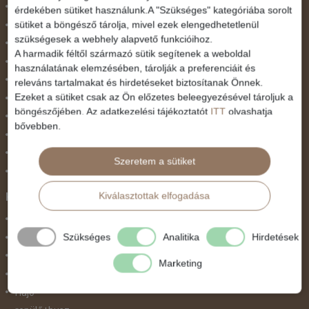
Észak-Amerika
érdekében sütiket használunk.A "Szükséges" kategóriába sorolt
sütiket a böngésző tárolja, mivel ezek elengedhetetlenül
Észak-Európa
szükségesek a webhely alapvető funkcióihoz.
Hajóutak
A harmadik féltől származó sütik segítenek a weboldal
Kelet-Európa
használatának elemzésében, tárolják a preferenciáit és
Közel-Kelet
releváns tartalmakat és hirdetéseket biztosítanak Önnek.
Ezeket a sütiket csak az Ön előzetes beleegyezésével tároljuk a
Közép-Amerika
böngészőjében. Az adatkezelési tájékoztatót
ITT
olvashatja
Közép-Európa
bővebben.
Nyugat-Afrika
Nyugat-Európa
Szeretem a sütiket
Világ körüli körutazás
Kiválasztottak elfogadása
Közlekedés
Busszal
Szükséges
Analitika
Hirdetések
busz+hajó
Egyénileg
Marketing
Fly & Drive
Hajó