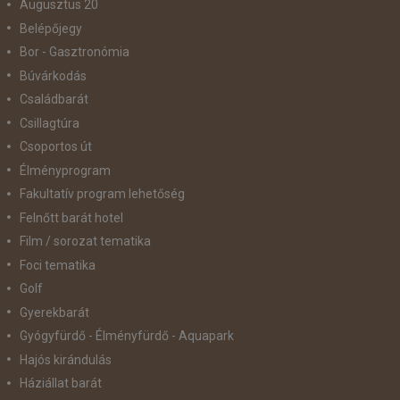
Augusztus 20
Belépőjegy
Bor - Gasztronómia
Búvárkodás
Családbarát
Csillagtúra
Csoportos út
Élményprogram
Fakultatív program lehetőség
Felnőtt barát hotel
Film / sorozat tematika
Foci tematika
Golf
Gyerekbarát
Gyógyfürdő - Élményfürdő - Aquapark
Hajós kirándulás
Háziállat barát