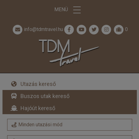
MENÜ
info@tdmtravel.hu
0
Utazás kereső
Buszos utak kereső
Hajóút kereső