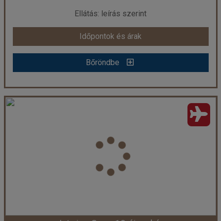
már 1.789.838 Ft-tól
Ellátás: leírás szerint
Időpontok és árak
Időpontok és árak
Bőröndbe
Bőröndbe
Hikka Tranz by Cinnamon - 10 éjszakás
Ország:
Sri Lanka
Város:
Hikkaduwa
Utazás módja:
Repülővel
Ellátás:
leírás szerint
Szálláskategória:
Hotel ****
Szobatípus:
DOUBLE SUPERIOR - Superior Twin Ocean View Room Double
Időtartam:
10 éj