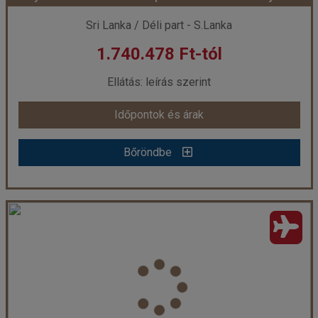
Sri Lanka / Déli part - S.Lanka
1.740.478 Ft-tól
már 1.647.638 Ft-tól
Ellátás: leírás szerint
Időpontok és árak
Időpontok és árak
Bőröndbe
Bőröndbe
Araliya Beach Resort & Spa Unawatuna - 5 éjszakás
Ország:
Sri Lanka
Város:
Unawatuna
Utazás módja:
Repülővel
Ellátás:
leírás szerint
Szálláskategória:
Hotel *****
Szobatípus:
DOUBLE DELUXE - Deluxe Double Room