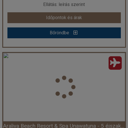
Ellátás: leírás szerint
Időpontok és árak
Időpontok és árak
Bőröndbe
Bőröndbe
Pandanus Beach Resort & Spa
Ország:
Sri Lanka
Város:
Induruwa
Utazás módja:
Repülővel
Ellátás:
leírás szerint
Szálláskategória:
Hotel ***
Szobatípus:
DOUBLE SUPERIOR - Double Superior
Időtartam:
5 éj
Araliya Beach Resort & Spa Unawatuna - 5 éjszakás
Időpont: 2026-08-12 | 5 éj