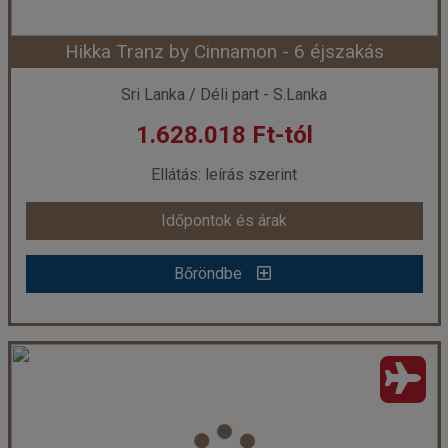
Hikka Tranz by Cinnamon - 6 éjszakás
Időpont: 2026-08-13 | 11 éj
Sri Lanka / Déli part - S.Lanka
1.628.018 Ft-tól
már 1.762.018 Ft-tól
Ellátás: leírás szerint
Időpontok és árak
Időpontok és árak
Bőröndbe
Bőröndbe
Hikka Tranz by Cinnamon - 6 éjszakás
Ország:
Sri Lanka
Város:
Hikkaduwa