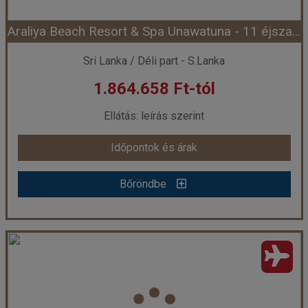
Araliya Beach Resort & Spa Unawatuna - 11 éjszakás
Időpont: 2026-08-12 | 5 éj
Sri Lanka / Déli part - S.Lanka
1.864.658 Ft-tól
már 1.961.358 Ft-tól
Ellátás: leírás szerint
Időpontok és árak
Időpontok és árak
Bőröndbe
Bőröndbe
Araliya Beach Resort & Spa Unawatuna - 11 éjszakás
Ország:
Sri Lanka
Város:
Unawatuna
Utazás módja:
Repülővel