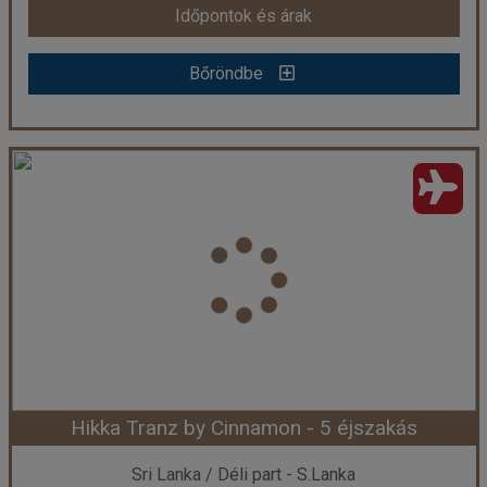
Időpontok és árak
Bőröndbe
Bőröndbe
Jetwing Sea - 5 éjszakás
Ország:
Sri Lanka
Város:
Negombo
Utazás módja:
Repülővel
Ellátás:
leírás szerint
Szálláskategória:
Hotel ****
Szobatípus:
DOUBLE STANDARD - Standard Double
Időtartam:
5 éj
Hikka Tranz by Cinnamon - 5 éjszakás
Időpont: 2026-08-12 | 5 éj
Sri Lanka / Déli part - S.Lanka