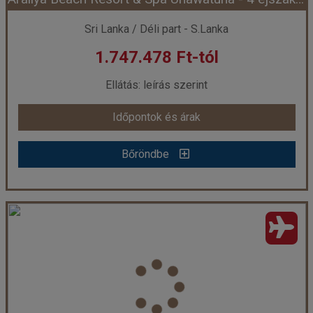
Időpont: 2026-08-13 | 6 éj
Sri Lanka / Déli part - S.Lanka
1.747.478 Ft-tól
már 1.197.998 Ft-tól
Ellátás: leírás szerint
Időpontok és árak
Időpontok és árak
Bőröndbe
Bőröndbe
Araliya Beach Resort & Spa Unawatuna - 4 éjszakás
Ország:
Sri Lanka
Város:
Unawatuna
Utazás módja:
Repülővel
Ellátás:
leírás szerint
Szálláskategória:
Hotel *****