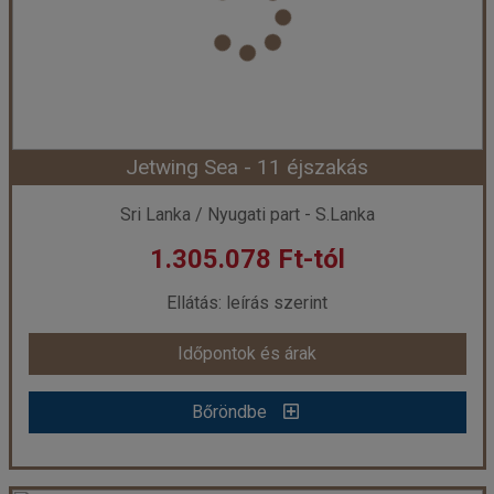
Utazás módja:
Repülővel
Ellátás:
leírás szerint
Szálláskategória:
Hotel ****
Szobatípus:
DOUBLE SUPERIOR - Superior Twin Ocean View Room Double
Időtartam:
6 éj
Jetwing Sea - 11 éjszakás
Időpont: 2026-08-13 | 6 éj
Sri Lanka / Nyugati part - S.Lanka
1.305.078 Ft-tól
már 1.628.018 Ft-tól
Ellátás: leírás szerint
Időpontok és árak
Időpontok és árak
Bőröndbe
Bőröndbe