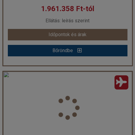
1.961.358 Ft-tól
már 1.594.058 Ft-tól
Ellátás: leírás szerint
Időpontok és árak
Időpontok és árak
Bőröndbe
Bőröndbe
Hikka Tranz by Cinnamon - 5 éjszakás
Ország:
Sri Lanka
Város:
Hikkaduwa
Utazás módja:
Repülővel
Ellátás:
leírás szerint
Szálláskategória:
Hotel ****
Szobatípus:
DOUBLE SUPERIOR - Superior Twin Ocean View Room Double
Időtartam:
5 éj