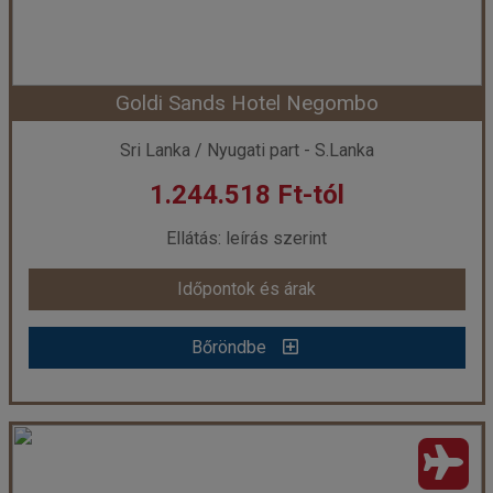
Időtartam:
5 éj
Goldi Sands Hotel Negombo
Időpont: 2026-08-12 | 5 éj
Sri Lanka / Nyugati part - S.Lanka
1.244.518 Ft-tól
már 1.740.478 Ft-tól
Ellátás: leírás szerint
Időpontok és árak
Időpontok és árak
Bőröndbe
Bőröndbe
Goldi Sands Hotel Negombo