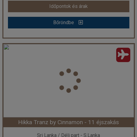
Időpontok és árak
Bőröndbe
Bőröndbe
Hikka Tranz by Cinnamon - 13 éjszakás
Ország:
Sri Lanka
Város:
Hikkaduwa
Utazás módja:
Repülővel
Ellátás:
leírás szerint
Szálláskategória:
Hotel ****
Szobatípus:
DOUBLE SUPERIOR - Ocean Vista King Double
Időtartam:
13 éj
Hikka Tranz by Cinnamon - 11 éjszakás
Időpont: 2026-08-13 | 13 éj
Sri Lanka / Déli part - S.Lanka