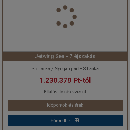
Ország:
Sri Lanka
Város:
Negombo
Utazás módja:
Repülővel
Ellátás:
leírás szerint
Szálláskategória:
Hotel ****
Szobatípus:
DOUBLE SEA VIEW - Standard sea view
Időtartam:
5 éj
Jetwing Sea - 7 éjszakás
Időpont: 2026-08-12 | 5 éj
Sri Lanka / Nyugati part - S.Lanka
1.238.378 Ft-tól
már 1.244.518 Ft-tól
Ellátás: leírás szerint
Időpontok és árak
Időpontok és árak
Bőröndbe
Bőröndbe