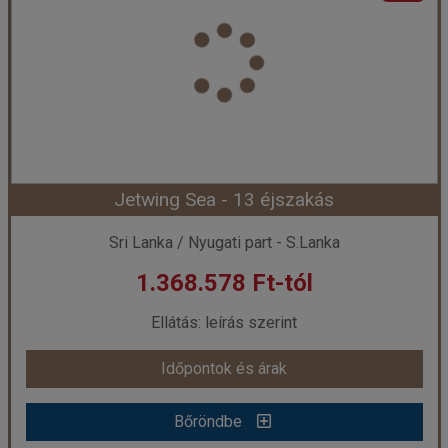
Ország:
Sri Lanka
Város:
Hikkaduwa
Utazás módja:
Repülővel
Ellátás:
leírás szerint
Szálláskategória:
Hotel ****
Szobatípus:
DOUBLE SUPERIOR - Superior Twin Ocean View Room Double
Időtartam:
4 éj
Jetwing Sea - 13 éjszakás
Időpont: 2026-08-13 | 4 éj
Sri Lanka / Nyugati part - S.Lanka
1.368.578 Ft-tól
már 1.675.178 Ft-tól
Ellátás: leírás szerint
Időpontok és árak
Időpontok és árak
Bőröndbe
Bőröndbe