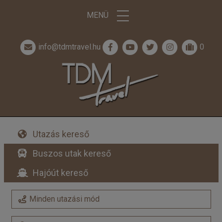
MENÜ
info@tdmtravel.hu
0
Utazás kereső
Buszos utak kereső
Hajóút kereső