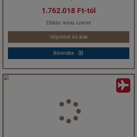
1.762.018 Ft-tól
már 1.905.678 Ft-tól
Ellátás: leírás szerint
Időpontok és árak
Időpontok és árak
Bőröndbe
Bőröndbe
Hikka Tranz by Cinnamon - 11 éjszakás
Ország:
Sri Lanka
Város:
Hikkaduwa
Utazás módja:
Repülővel
Ellátás:
leírás szerint
Szálláskategória:
Hotel ****
Szobatípus:
DOUBLE SUPERIOR - Superior Twin Ocean View Room Double
Időtartam:
11 éj