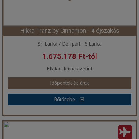
Szobatípus:
DOUBLE DELUXE - Deluxe Double Room
Időtartam:
4 éj
Hikka Tranz by Cinnamon - 4 éjszakás
Időpont: 2026-08-13 | 4 éj
Sri Lanka / Déli part - S.Lanka
1.675.178 Ft-tól
már 1.747.478 Ft-tól
Ellátás: leírás szerint
Időpontok és árak
Időpontok és árak
Bőröndbe
Bőröndbe
Hikka Tranz by Cinnamon - 4 éjszakás