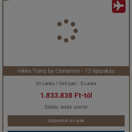
Ország:
Sri Lanka
Város:
Kalutara
Utazás módja:
Repülővel
Ellátás:
leírás szerint
Szálláskategória:
Hotel *****
Szobatípus:
DOUBLE DELUXE OCEAN VIEW - Deluxe Ocean View Room
Időtartam:
5 éj
Hikka Tranz by Cinnamon - 12 éjszakás
Időpont: 2026-08-12 | 5 éj
Sri Lanka / Déli part - S.Lanka
1.833.838 Ft-tól
már 2.081.618 Ft-tól
Ellátás: leírás szerint
Időpontok és árak
Időpontok és árak
Bőröndbe