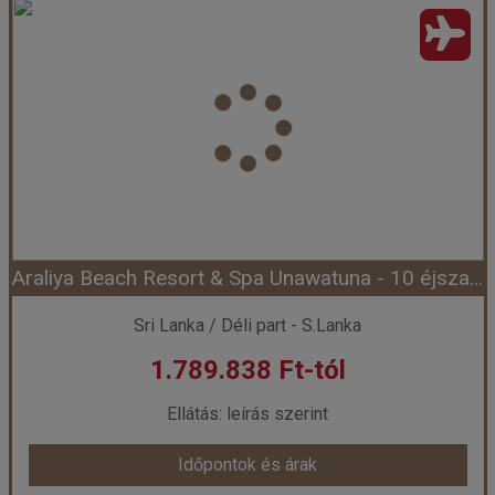
Jetwing Sea - 11 éjszakás
Ország:
Sri Lanka
Város:
Negombo
Utazás módja:
Repülővel
Ellátás:
leírás szerint
Szálláskategória:
Hotel ****
Szobatípus:
DOUBLE DELUXE - Deluxe Double
Időtartam:
11 éj
Araliya Beach Resort & Spa Unawatuna - 10 éjszakás
Időpont: 2026-08-13 | 11 éj
Sri Lanka / Déli part - S.Lanka
1.789.838 Ft-tól
már 1.305.078 Ft-tól
Ellátás: leírás szerint
Időpontok és árak
Időpontok és árak