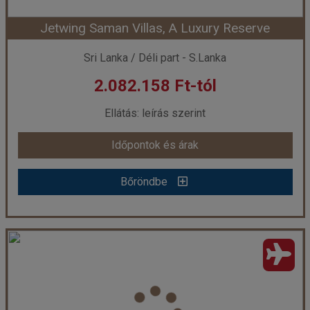
Jetwing Saman Villas, A Luxury Reserve
Sri Lanka / Déli part - S.Lanka
2.082.158 Ft-tól
Ellátás: leírás szerint
Időpontok és árak
Bőröndbe
Jetwing Saman Villas, A Luxury Reserve
Ország:
Sri Lanka
Város:
Bentota
Utazás módja:
Repülővel