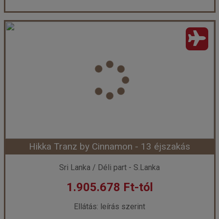
Jetwing Sea - 13 éjszakás
Ország:
Sri Lanka
Város:
Negombo
Utazás módja:
Repülővel
Ellátás:
leírás szerint
Szálláskategória:
Hotel ****
Szobatípus:
DOUBLE DELUXE - Deluxe Double
Időtartam:
13 éj
Hikka Tranz by Cinnamon - 13 éjszakás
Időpont: 2026-08-13 | 13 éj
Sri Lanka / Déli part - S.Lanka
1.905.678 Ft-tól
már 1.368.578 Ft-tól
Ellátás: leírás szerint
Időpontok és árak