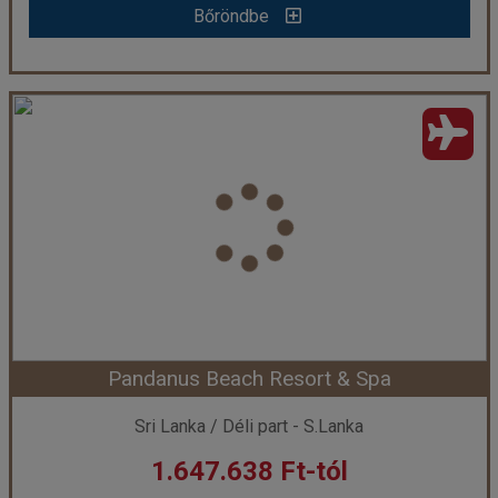
Bőröndbe
Hikka Tranz by Cinnamon - 12 éjszakás
Ország:
Sri Lanka
Város:
Hikkaduwa
Utazás módja:
Repülővel
Ellátás:
leírás szerint
Szálláskategória:
Hotel ****
Szobatípus:
DOUBLE SUPERIOR - Superior Twin Ocean View Room Double
Időtartam:
12 éj
Pandanus Beach Resort & Spa
Időpont: 2026-08-12 | 12 éj
Sri Lanka / Déli part - S.Lanka
1.647.638 Ft-tól
már 1.833.838 Ft-tól