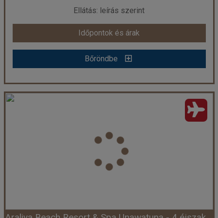
Ellátás: leírás szerint
Időpontok és árak
Időpontok és árak
Bőröndbe
Bőröndbe
Jetwing Sea - 6 éjszakás
Ország:
Sri Lanka
Város:
Negombo
Utazás módja:
Repülővel
Ellátás:
leírás szerint
Szálláskategória:
Hotel ****
Szobatípus:
DOUBLE DELUXE - Deluxe Double
Időtartam:
6 éj
Araliya Beach Resort & Spa Unawatuna - 4 éjszakás