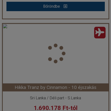
Bőröndbe
Bőröndbe
Araliya Beach Resort & Spa Unawatuna - 10 éjszakás
Ország:
Sri Lanka
Város:
Unawatuna
Utazás módja:
Repülővel
Ellátás:
leírás szerint
Szálláskategória:
Hotel *****
Szobatípus:
DOUBLE DELUXE - Deluxe Double Room
Időtartam:
10 éj
Hikka Tranz by Cinnamon - 10 éjszakás
Időpont: 2026-08-14 | 10 éj
Sri Lanka / Déli part - S.Lanka
1.690.178 Ft-tól