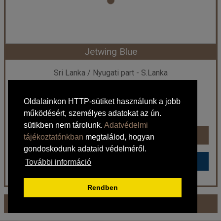
Szobatípus:
DOUBLE DELUXE - Deluxe Double
Időtartam:
10 éj
Jetwing Blue
Időpont: 2026-08-14 | 10 éj
Sri Lanka / Nyugati part - S.Lanka
1.446.438 Ft-tól
már 1.273.318 Ft-tól
Oldalainkon HTTP-sütiket használunk a jobb
Ellátás: leírás szerint
működésért, személyes adatokat az ún.
Időpontok és árak
sütikben nem tárolunk.
Adatvédelmi
Időpontok és árak
tájékoztatónkban
megtalálod, hogyan
gondoskodunk adataid védelméről.
Bőröndbe
Bőröndbe
További információ
Rendben
Jetwing Blue
További ajánlataink