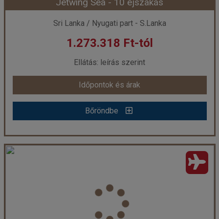
Jetwing Sea - 10 éjszakás
Időpont: 2026-08-14 | 10 éj
Sri Lanka / Nyugati part - S.Lanka
1.273.318 Ft-tól
már 1.690.178 Ft-tól
Ellátás: leírás szerint
Időpontok és árak
Időpontok és árak
Bőröndbe
Bőröndbe
Jetwing Sea - 10 éjszakás
Ország:
Sri Lanka
Város:
Negombo
Utazás módja:
Repülővel
Ellátás:
leírás szerint
Szálláskategória:
Hotel ****