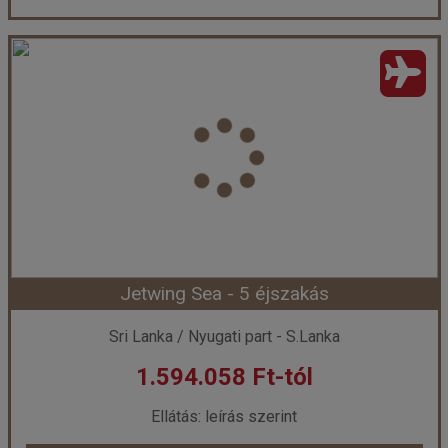
Jetwing Sea - 7 éjszakás
Ország:
Sri Lanka
Város:
Negombo
Utazás módja:
Repülővel
Ellátás:
leírás szerint
Szálláskategória:
Hotel ****
Szobatípus:
DOUBLE DELUXE - Deluxe Double
Időtartam:
7 éj
Jetwing Sea - 5 éjszakás
Időpont: 2026-08-12 | 7 éj
Sri Lanka / Nyugati part - S.Lanka
1.594.058 Ft-tól
már 1.238.378 Ft-tól
Ellátás: leírás szerint
Időpontok és árak