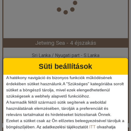
Ellátás:
leírás szerint
Szálláskategória:
Hotel *****
Szobatípus:
DOUBLE DELUXE - Deluxe Double Room
Időtartam:
11 éj
Jetwing Sea - 4 éjszakás
Időpont: 2026-08-13 | 11 éj
Sri Lanka / Nyugati part - S.Lanka
Süti beállítások
1.628.318 Ft-tól
már 1.864.658 Ft-tól
A hatékony navigáció és bizonyos funkciók működésének
Ellátás: leírás szerint
érdekében sütiket használunk.A "Szükséges" kategóriába sorolt
Időpontok és árak
sütiket a böngésző tárolja, mivel ezek elengedhetetlenül
Időpontok és árak
szükségesek a webhely alapvető funkcióihoz.
Bőröndbe
A harmadik féltől származó sütik segítenek a weboldal
Bőröndbe
használatának elemzésében, tárolják a preferenciáit és
releváns tartalmakat és hirdetéseket biztosítanak Önnek.
Ezeket a sütiket csak az Ön előzetes beleegyezésével tároljuk a
böngészőjében. Az adatkezelési tájékoztatót
ITT
olvashatja
Jetwing Sea - 4 éjszakás