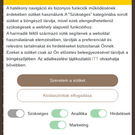
Dél-Európa
A hatékony navigáció és bizonyos funkciók működésének
érdekében sütiket használunk.A "Szükséges" kategóriába sorolt
Észak-Afrika
sütiket a böngésző tárolja, mivel ezek elengedhetetlenül
Észak-Amerika
szükségesek a webhely alapvető funkcióihoz.
Észak-Európa
A harmadik féltől származó sütik segítenek a weboldal
Hajóutak
használatának elemzésében, tárolják a preferenciáit és
releváns tartalmakat és hirdetéseket biztosítanak Önnek.
Kelet-Európa
Ezeket a sütiket csak az Ön előzetes beleegyezésével tároljuk a
Közel-Kelet
böngészőjében. Az adatkezelési tájékoztatót
ITT
olvashatja
Közép-Amerika
bővebben.
Közép-Európa
Nyugat-Afrika
Szeretem a sütiket
Nyugat-Európa
Világ körüli körutazás
Kiválasztottak elfogadása
Közlekedés
Szükséges
Analitika
Hirdetések
Busszal
busz+hajó
Marketing
Egyénileg