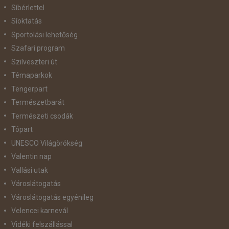
Síbérlettel
Síoktatás
Sportolási lehetőség
Szafari program
Szilveszteri út
Témaparkok
Tengerpart
Természetbarát
Természeti csodák
Tópart
UNESCO Világörökség
Valentin nap
Vallási utak
Városlátogatás
Városlátogatás egyénileg
Velencei karnevál
Vidéki felszállással