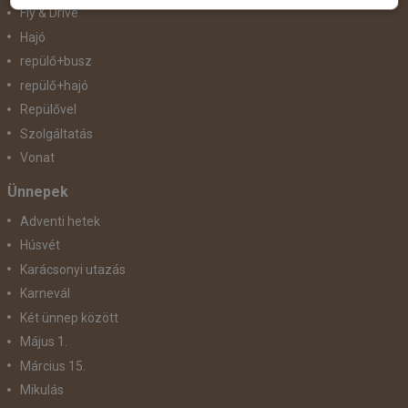
Fly & Drive
Hajó
repülő+busz
repülő+hajó
Repülővel
Szolgáltatás
Vonat
Ünnepek
Adventi hetek
Húsvét
Karácsonyi utazás
Karnevál
Két ünnep között
Május 1.
Március 15.
Mikulás