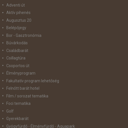
Adventi út
Aktív pihenés
Augusztus 20
Belépőjegy
Bor - Gasztronómia
Búvárkodás
Családbarát
Csillagtúra
Csoportos út
Élményprogram
Fakultatív program lehetőség
Felnőtt barát hotel
Film / sorozat tematika
Foci tematika
Golf
Gyerekbarát
Gyógyfürdő - Élményfürdő - Aquapark