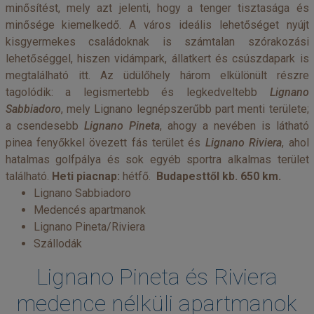
minősítést, mely azt jelenti, hogy a tenger tisztasága és
minősége kiemelkedő. A város ideális lehetőséget nyújt
kisgyermekes családoknak is számtalan szórakozási
lehetőséggel, hiszen vidámpark, állatkert és csúszdapark is
megtalálható itt. Az üdülőhely három elkülönült részre
tagolódik: a legismertebb és legkedveltebb
Lignano
Sabbiadoro
, mely Lignano legnépszerűbb part menti területe;
a csendesebb
Lignano Pineta
, ahogy a nevében is látható
pinea fenyőkkel övezett fás terület és
Lignano Riviera
, ahol
hatalmas golfpálya és sok egyéb sportra alkalmas terület
található.
Heti piacnap:
hétfő.
Budapesttől kb. 650 km.
Lignano Sabbiadoro
Medencés apartmanok
Lignano Pineta/Riviera
Szállodák
Lignano Pineta és Riviera
medence nélküli apartmanok