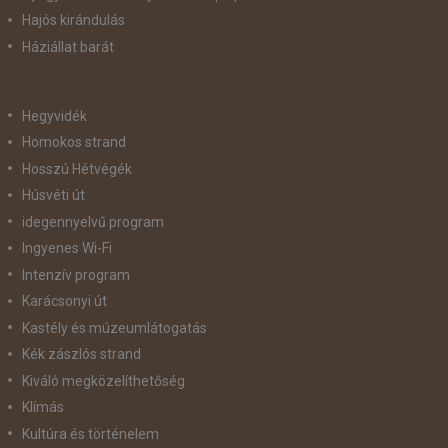
Hajós kirándulás
Háziállat barát
Hegyvidék
Homokos strand
Hosszú Hétvégék
Húsvéti út
idegennyelvű program
Ingyenes Wi-Fi
Intenzív program
Karácsonyi út
Kastély és múzeumlátogatás
Kék zászlós strand
Kiváló megközelíthetőség
Klímás
Kultúra és történelem