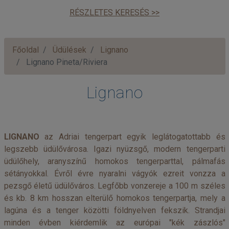
RÉSZLETES KERESÉS >>
Főoldal
Üdülések
Lignano
Lignano Pineta/Riviera
Lignano
LIGNANO
az Adriai tengerpart egyik leglátogatottabb és
legszebb üdülővárosa. Igazi nyüzsgő, modern tengerparti
üdülőhely, aranyszínű homokos tengerparttal, pálmafás
sétányokkal. Évről évre nyaralni vágyók ezreit vonzza a
pezsgő életű üdülőváros. Legfőbb vonzereje a 100 m széles
és kb. 8 km hosszan elterülő homokos tengerpartja, mely a
lagúna és a tenger közötti földnyelven fekszik. Strandjai
minden évben kiérdemlik az európai "kék zászlós"