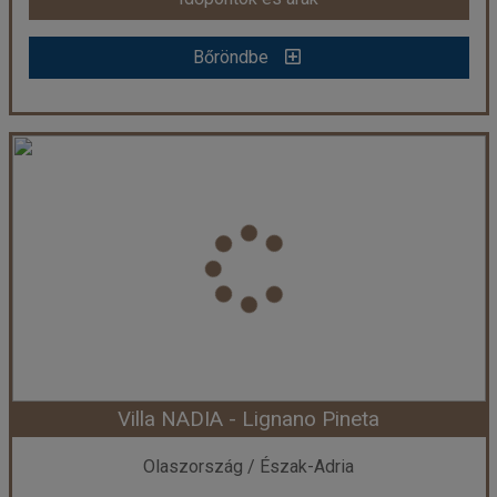
Bőröndbe
Villa ALBA - Lignano Pineta
Ország:
Olaszország
Város:
Lignano
Utazás módja:
Egyénileg
Ellátás:
Önellátás
Szálláskategória:
Apartman
Szobatípus:
VF7
Időtartam:
7 éj
Villa NADIA - Lignano Pineta
Időpont: 2026-09-05 | 7 éj
Olaszország / Észak-Adria