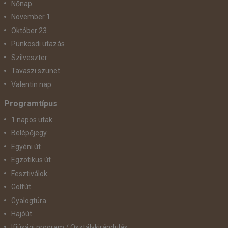
Nőnap
November 1.
Október 23.
Pünkösdi utazás
Szilveszter
Tavaszi szünet
Valentin nap
Programtípus
1 napos utak
Belépőjegy
Egyéni út
Egzotikus út
Fesztiválok
Golfút
Gyalogtúra
Hajóút
Ifjúsági program / Osztálykirándulás