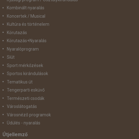
Kombinált nyaralás
Koncertek / Musical
Kultúra és történelem
Körutazás
Körutazás+Nyaralás
Nyaralóprogram
Síút
Sport mérkőzések
Sportos kirándulások
Tematikus út
Tengerparti esküvő
Természeti csodák
Városlátogatás
Városnéző programok
Üdülés - nyaralás
Útjellemző