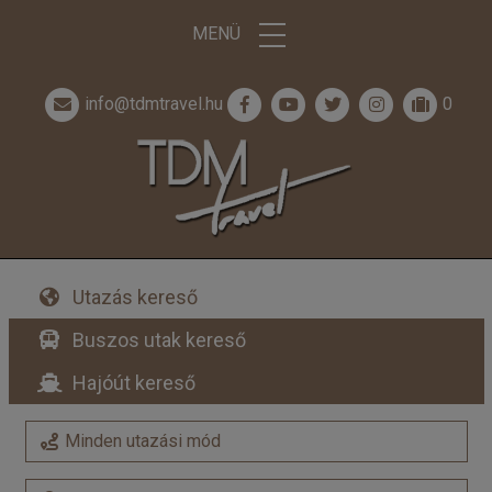
MENÜ
info@tdmtravel.hu
0
Utazás kereső
Buszos utak kereső
Hajóút kereső