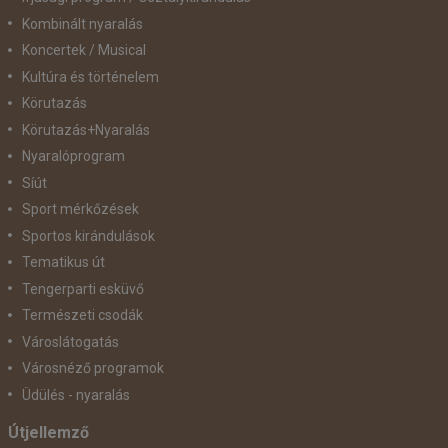
Kombinált nyaralás
Koncertek / Musical
Kultúra és történelem
Körutazás
Körutazás+Nyaralás
Nyaralóprogram
Síút
Sport mérkőzések
Sportos kirándulások
Tematikus út
Tengerparti esküvő
Természeti csodák
Városlátogatás
Városnéző programok
Üdülés - nyaralás
Útjellemző