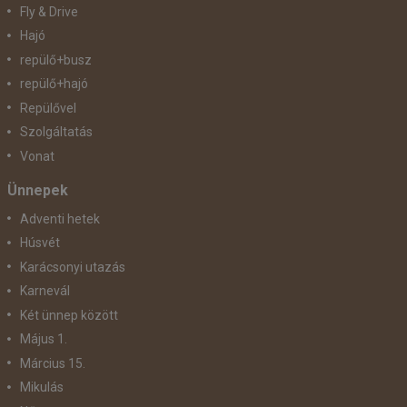
Fly & Drive
Hajó
repülő+busz
repülő+hajó
Repülővel
Szolgáltatás
Vonat
Ünnepek
Adventi hetek
Húsvét
Karácsonyi utazás
Karnevál
Két ünnep között
Május 1.
Március 15.
Mikulás