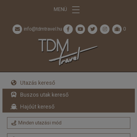
MENÜ
info@tdmtravel.hu
0
Utazás kereső
Buszos utak kereső
Hajóút kereső