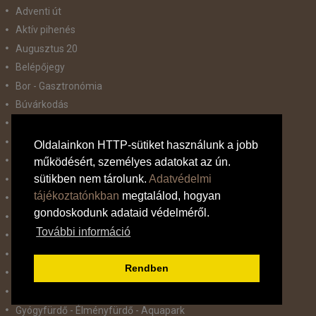
Adventi út
Aktív pihenés
Augusztus 20
Belépőjegy
Bor - Gasztronómia
Búvárkodás
Családbarát
Csillagtúra
Oldalainkon HTTP-sütiket használunk a jobb
Csoportos út
működésért, személyes adatokat az ún.
sütikben nem tárolunk.
Adatvédelmi
Élményprogram
tájékoztatónkban
megtalálod, hogyan
Fakultatív program lehetőség
gondoskodunk adataid védelméről.
Felnőtt barát hotel
További információ
Film / sorozat tematika
Foci tematika
Rendben
Golf
Gyerekbarát
Gyógyfürdő - Élményfürdő - Aquapark