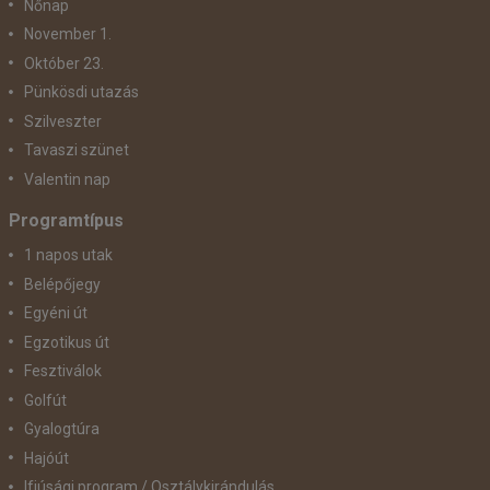
Nőnap
November 1.
Október 23.
Pünkösdi utazás
Szilveszter
Tavaszi szünet
Valentin nap
Programtípus
1 napos utak
Belépőjegy
Egyéni út
Egzotikus út
Fesztiválok
Golfút
Gyalogtúra
Hajóút
Ifjúsági program / Osztálykirándulás