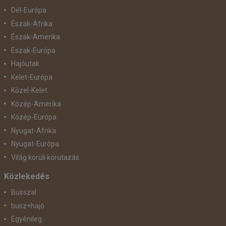
Dél-Európa
Észak-Afrika
Észak-Amerika
Észak-Európa
Hajóutak
Kelet-Európa
Közel-Kelet
Közép-Amerika
Közép-Európa
Nyugat-Afrika
Nyugat-Európa
Világ körüli körutazás
Közlekedés
Busszal
busz+hajó
Egyénileg