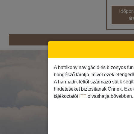
Időpon
ár
Olíva
O
Város:
K
Ut
I
A hatékony navigáció és bizonyos fun
Szál
böngésző tárolja, mivel ezek elenged
Szoba
A harmadik féltől származó sütik segí
hirdetéseket biztosítanak Önnek. Eze
tájékoztatót
ITT
olvashatja bővebben.
Időp
már