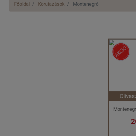
Főoldal
Körutazások
Montenegró
Olíva
2