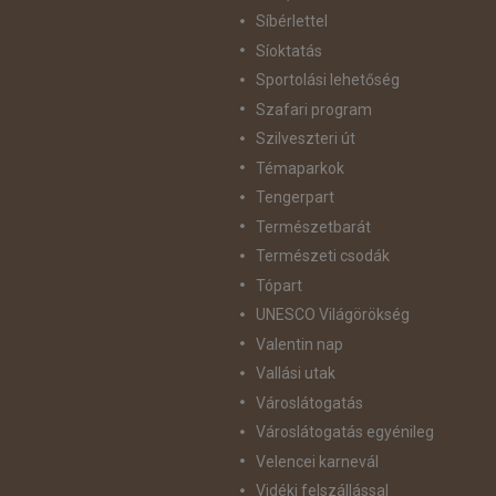
Síbérlettel
Síoktatás
Sportolási lehetőség
Szafari program
Szilveszteri út
Témaparkok
Tengerpart
Természetbarát
Természeti csodák
Tópart
UNESCO Világörökség
Valentin nap
Vallási utak
Városlátogatás
Városlátogatás egyénileg
Velencei karnevál
Vidéki felszállással