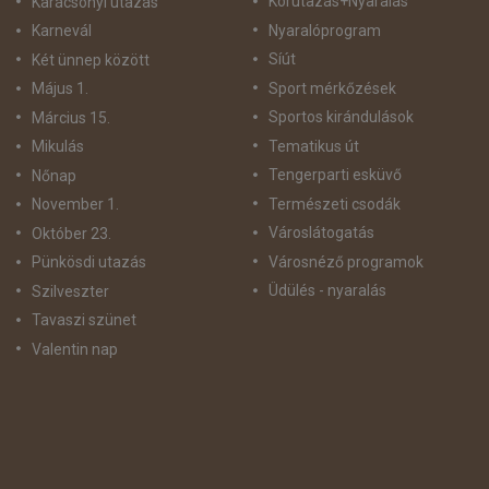
Körutazás+Nyaralás
Karácsonyi utazás
Nyaralóprogram
Karnevál
Síút
Két ünnep között
Sport mérkőzések
Május 1.
Sportos kirándulások
Március 15.
Tematikus út
Mikulás
Tengerparti esküvő
Nőnap
Természeti csodák
November 1.
Városlátogatás
Október 23.
Városnéző programok
Pünkösdi utazás
Üdülés - nyaralás
Szilveszter
Tavaszi szünet
Valentin nap