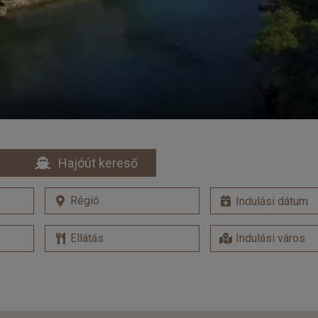
Hajóút kereső