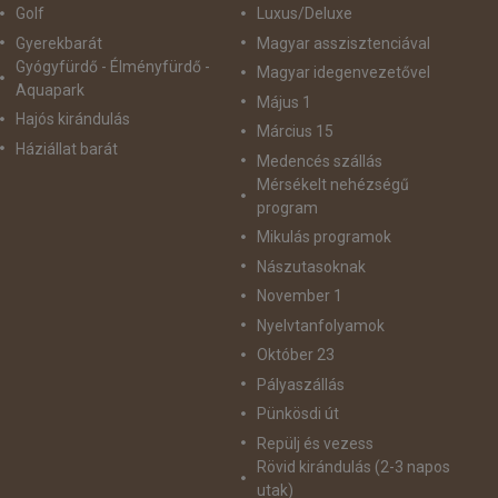
Golf
Luxus/Deluxe
Gyerekbarát
Magyar asszisztenciával
Gyógyfürdő - Élményfürdő -
Magyar idegenvezetővel
Aquapark
Május 1
Hajós kirándulás
Március 15
Háziállat barát
Medencés szállás
Mérsékelt nehézségű
program
Mikulás programok
Nászutasoknak
November 1
Nyelvtanfolyamok
Október 23
Pályaszállás
Pünkösdi út
Repülj és vezess
Rövid kirándulás (2-3 napos
utak)