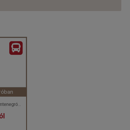
róban
Montenegro / Körutazás Montenegróban
ól