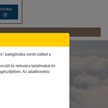
röndbe
óban
ro
negróban
zal
E!
ó
 kategóriába sorolt sütiket a
l ****
s szoba
ciáit és releváns tartalmakat és
öngészőjében. Az adatkezelési
 6 éj
-tól