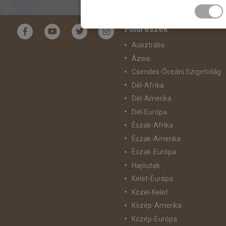
Időpon
ár
Földrészek
Ausztrália
Ázsia
Csendes-Óceáni Szigetvilág
Dél-Afrika
Dél-Amerika
Dél-Európa
Észak-Afrika
Észak-Amerika
Észak-Európa
Hajóutak
Kelet-Európa
Közel-Kelet
Közép-Amerika
Közép-Európa