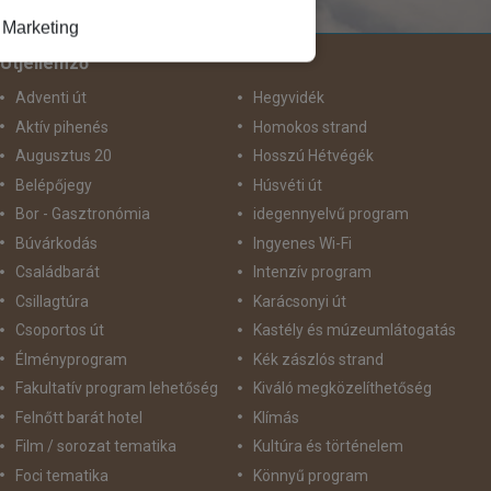
röndbe
Marketing
Útjellemző
Adventi út
Hegyvidék
Aktív pihenés
Homokos strand
Augusztus 20
Hosszú Hétvégék
Belépőjegy
Húsvéti út
Bor - Gasztronómia
idegennyelvű program
Búvárkodás
Ingyenes Wi-Fi
Családbarát
Intenzív program
Csillagtúra
Karácsonyi út
Csoportos út
Kastély és múzeumlátogatás
Élményprogram
Kék zászlós strand
Fakultatív program lehetőség
Kiváló megközelíthetőség
Felnőtt barát hotel
Klímás
Film / sorozat tematika
Kultúra és történelem
Foci tematika
Könnyű program