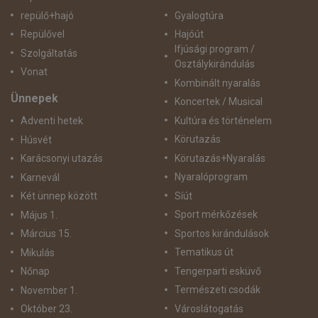
repülő+hajó
Gyalogtúra
Repülővel
Hajóút
Ifjúsági program /
Szolgáltatás
Osztálykirándulás
Vonat
Kombinált nyaralás
Ünnepek
Koncertek / Musical
Kultúra és történelem
Adventi hetek
Körutazás
Húsvét
Körutazás+Nyaralás
Karácsonyi utazás
Nyaralóprogram
Karnevál
Síút
Két ünnep között
Sport mérkőzések
Május 1.
Sportos kirándulások
Március 15.
Tematikus út
Mikulás
Tengerparti esküvő
Nőnap
Természeti csodák
November 1.
Városlátogatás
Október 23.