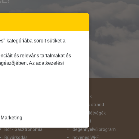
 kategóriába sorolt sütiket a
ciáit és releváns tartalmakat és
öngészőjében. Az adatkezelési
Útjellemző
Adventi út
Hegyvidék
Aktív pihenés
Homokos strand
Augusztus 20
Hosszú Hétvégék
Marketing
Belépőjegy
Húsvéti út
Bor - Gasztronómia
idegennyelvű program
Búvárkodás
Ingyenes Wi-Fi