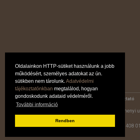
Oldalainkon HTTP-sütiket használunk a jobb
működésért, személyes adatokat az ún.
sütikben nem tárolunk.
Adatvédelmi
tájékoztatónkban
megtalálod, hogyan
gondoskodunk adataid védelméről.
Bankkártyás fizetés tájékoztató
Adatvédelmi tájékoztató
További információ
Utazási Iroda -
TdM Travel Tours Kft. 2600 Vác, Széchenyi u.
Tel:
+36 30 331 3359
Rendben
Tel:
+36 27 319 381
,
319 382
(09:00-17:00-ig),
+36 1 408 01
E-mail:
info@tdmtravel.hu
(Eng.szám: U-000204)