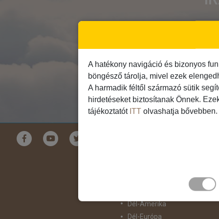
A hatékony navigáció és bizonyos fun
böngésző tárolja, mivel ezek elenged
A harmadik féltől származó sütik segí
hirdetéseket biztosítanak Önnek. Eze
tájékoztatót
ITT
olvashatja bővebben.
Földrészek
Ausztrália
Ázsia
Csendes-Óceáni Szigetvilág
Dél-Afrika
Dél-Amerika
Dél-Európa