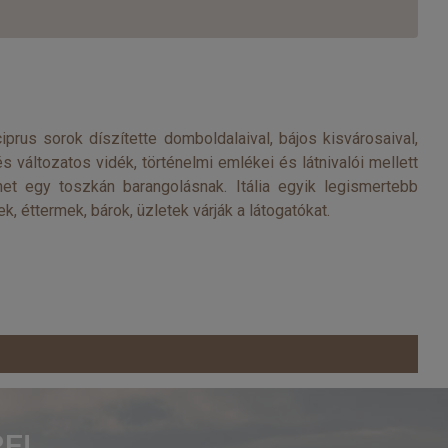
iprus sorok díszítette domboldalaival, bájos kisvárosaival,
 változatos vidék, történelmi emlékei és látnivalói mellett
het egy toszkán barangolásnak. Itália egyik legismertebb
 éttermek, bárok, üzletek várják a látogatókat.
E!