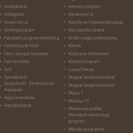
Családbarát
Intenzív program
Csillagtúra
Karácsonyi út
Csoportos út
Kastély és múzeumlátogatás
Élményprogram
Kék zászlós strand
Fakultatív program lehetőség
Kiváló megközelíthetőség
Felnőtt barát hotel
Klímás
Film / sorozat tematika
Kultúra és történelem
Foci tematika
Könnyű program
Golf
Luxus/Deluxe
Gyerekbarát
Magyar asszisztenciával
Gyógyfürdő - Élményfürdő -
Magyar idegenvezetővel
Aquapark
Május 1
Hajós kirándulás
Március 15
Háziállat barát
Medencés szállás
Mérsékelt nehézségű
program
Mikulás programok