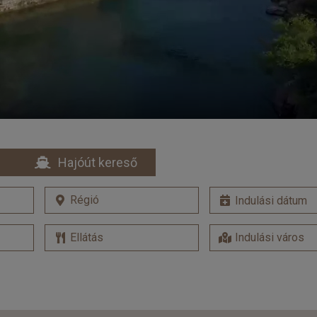
Hajóút kereső