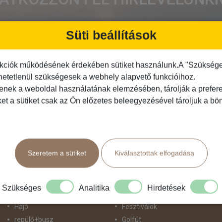
Süti beállítások
kciók működésének érdekében sütiket használunk.A "Szükséges"
hetetlenül szükségesek a webhely alapvető funkcióihoz.
Feliratkozás
tenek a weboldal használatának elemzésében, tárolják a preferen
ket a sütiket csak az Ön előzetes beleegyezésével tároljuk a b
Közlekedés
Programtípus
Szeretem a sütiket
Kiválasztottak elfogadása
Busszal
1 napos utak
busz+hajó
Belépőjegy
Egyénileg
Egyéni út
Szükséges
Analitika
Hirdetések
Fly & Drive
Egzotikus út
Hajó
Fesztiválok
repülő+busz
Golfút