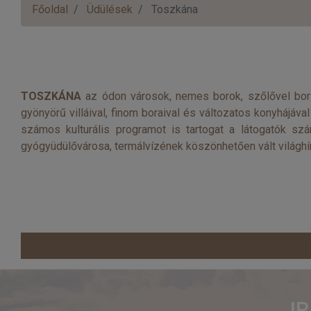
Főoldal
Üdülések
Toszkána
TOSZKÁNA
az ódon városok, nemes borok, szőlővel boríto
gyönyörű villáival, finom boraival és változatos konyhájáv
számos kulturális programot is tartogat a látogatók szá
gyógyüdülővárosa, termálvízének köszönhetően vált világhír
I