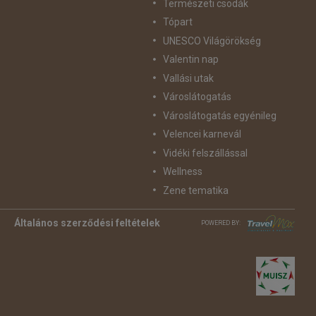
Természeti csodák
Tópart
UNESCO Világörökség
Valentin nap
Vallási utak
Városlátogatás
Városlátogatás egyénileg
Velencei karnevál
Vidéki felszállással
Wellness
Zene tematika
Általános szerződési feltételek
POWERED BY: