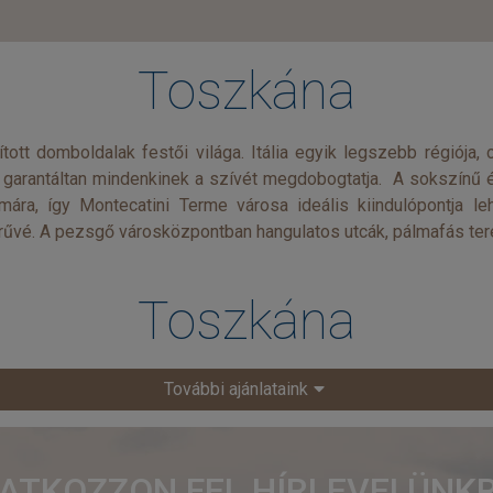
Toszkána
tt domboldalak festői világa. Itália egyik legszebb régiója, c
al garantáltan mindenkinek a szívét megdobogtatja. A sokszínű és
mára, így Montecatini Terme városa ideális kiindulópontja le
űvé. A pezsgő városközpontban hangulatos utcák, pálmafás terek,
Toszkána
További ajánlataink
RATKOZZON FEL HÍRLEVELÜNKR