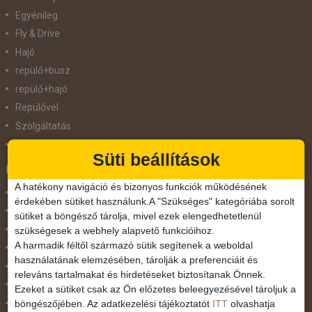
Egyénileg
Fly & Drive
Hajó
repülő+busz
repülő+hajó
Repülővel
Szolgáltatás
Vonat
Süti beállítások
Ünnepek
A hatékony navigáció és bizonyos funkciók működésének
Adventi hetek
érdekében sütiket használunk.A "Szükséges" kategóriába sorolt
Húsvét
sütiket a böngésző tárolja, mivel ezek elengedhetetlenül
Karácsonyi utazás
szükségesek a webhely alapvető funkcióihoz.
A harmadik féltől származó sütik segítenek a weboldal
Karnevál
használatának elemzésében, tárolják a preferenciáit és
Két ünnep között
releváns tartalmakat és hirdetéseket biztosítanak Önnek.
Május 1.
Ezeket a sütiket csak az Ön előzetes beleegyezésével tároljuk a
böngészőjében. Az adatkezelési tájékoztatót
ITT
olvashatja
Március 15.