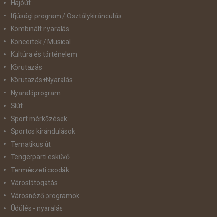
Hajóút
Ifjúsági program / Osztálykirándulás
Kombinált nyaralás
Koncertek / Musical
Kultúra és történelem
Körutazás
Körutazás+Nyaralás
Nyaralóprogram
Síút
Sport mérkőzések
Sportos kirándulások
Tematikus út
Tengerparti esküvő
Természeti csodák
Városlátogatás
Városnéző programok
Üdülés - nyaralás