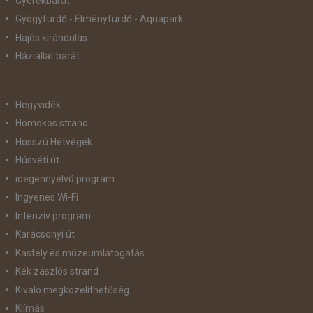
Gyerekbarát
Gyógyfürdő - Élményfürdő - Aquapark
Hajós kirándulás
Háziállat barát
Hegyvidék
Homokos strand
Hosszú Hétvégék
Húsvéti út
idegennyelvű program
Ingyenes Wi-Fi
Intenzív program
Karácsonyi út
Kastély és múzeumlátogatás
Kék zászlós strand
Kiváló megközelíthetőség
Klímás