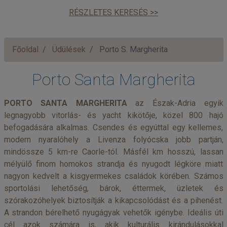
RÉSZLETES KERESÉS >>
Főoldal
Üdülések
Porto S. Margherita
Porto Santa Margherita
PORTO SANTA MARGHERITA
az Észak-Adria egyik
legnagyobb vitorlás- és yacht kikötője, közel 800 hajó
befogadására alkalmas. Csendes és egyúttal egy kellemes,
modern nyaralóhely a Livenza folyócska jobb partján,
mindössze 5 km-re Caorle-tól. Másfél km hosszú, lassan
mélyülő finom homokos strandja és nyugodt légköre miatt
nagyon kedvelt a kisgyermekes családok körében. Számos
sportolási lehetőség, bárok, éttermek, üzletek és
szórakozóhelyek biztosítják a kikapcsolódást és a pihenést.
A strandon bérelhető nyugágyak vehetők igénybe. Ideális úti
cél azok számára is, akik kulturális kirándulásokkal