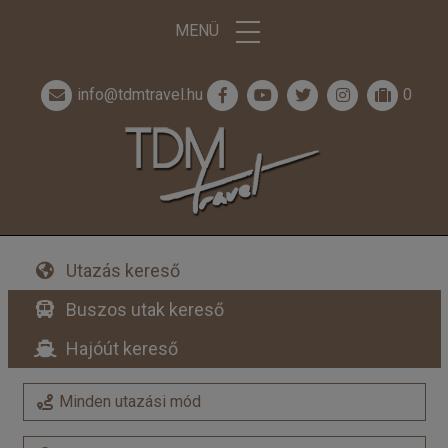
MENÜ
info@tdmtravel.hu
0
Utazás kereső
Buszos utak kereső
Hajóút kereső