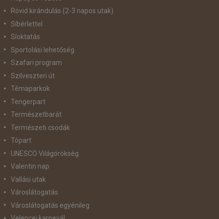
Rövid kirándulás (2-3 napos utak)
Síbérlettel
Síoktatás
Sportolási lehetőség
Szafari program
Szilveszteri út
Témaparkok
Tengerpart
Természetbarát
Természeti csodák
Tópart
UNESCO Világörökség
Valentin nap
Vallási utak
Városlátogatás
Városlátogatás egyénileg
Velencei karnevál