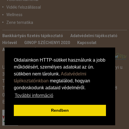
Vidéki felszállással
Wellness
Zene tematika
Bankkártyás fizetés tájékoztató
Adatvédelmi tájékoztató
Hírlevél
GINOP SZÉCHENYI 2020
Kapcsolat
Ajánlatkérés
Általános szerződési feltételek
POWERED BY:
Oldalainkon HTTP-sütiket használunk a jobb
Utazási Iroda -
TdM Travel Tours Kft. 2600 Vác, Széchenyi u.
működésért, személyes adatokat az ún.
3-7.
sütikben nem tárolunk.
Adatvédelmi
Tel:
+36 30 331 3359
tájékoztatónkban
megtalálod, hogyan
Tel:
+36 27 319 381
,
319 382
(09:00-17:00-ig),
+36 1 408
gondoskodunk adataid védelméről.
0134 (09:00-15:00-ig)
További információ
E-mail:
info@tdmtravel.hu
(Eng.szám: U-000204)
Rendben