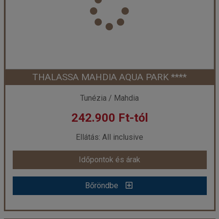
Utazás módja:
Repülővel
Ellátás:
All inclusive
Szálláskategória:
Hotel ****
Szobatípus:
Családi szoba
Időtartam:
7 éj
THALASSA MAHDIA AQUA PARK ****
Időpont: 2026-09-29 | 7 éj
Tunézia / Mahdia
242.900 Ft-tól
már 242.800 Ft-tól
Ellátás: All inclusive
Időpontok és árak
Időpontok és árak
Bőröndbe
Bőröndbe