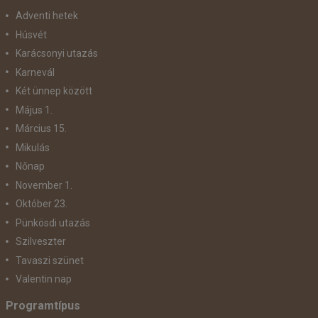
Adventi hetek
Húsvét
Karácsonyi utazás
Karnevál
Két ünnep között
Május 1.
Március 15.
Mikulás
Nőnap
November 1.
Október 23.
Pünkösdi utazás
Szilveszter
Tavaszi szünet
Valentin nap
Programtípus