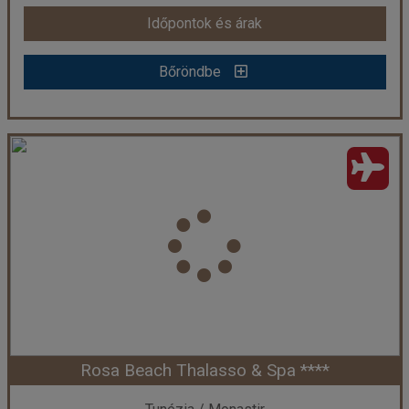
Időpontok és árak
Időpontok és árak
Bőröndbe
Bőröndbe
GOLF RESIDENCE ****
Ország:
Tunézia
Város:
Port El Kantaoui
Utazás módja:
Repülővel
Ellátás:
All inclusive
Szálláskategória:
Hotel ****
Szobatípus:
Kétágyas szoba Kertre néző
Időtartam:
7 éj
Rosa Beach Thalasso & Spa ****
Időpont: 2026-10-16 | 7 éj