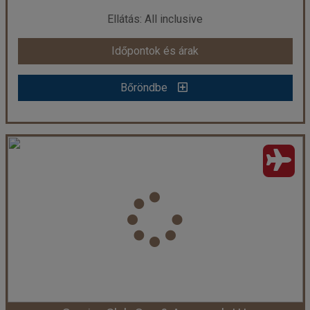
már 220.009 Ft-tól
Ellátás: All inclusive
Időpontok és árak
Időpontok és árak
Bőröndbe
Bőröndbe
LE HAMMAMET HOTEL & SPA4 ****
Ország:
Tunézia
Város:
Hammamet
Utazás módja:
Repülővel
Ellátás:
All inclusive
Szálláskategória:
Hotel ****
Szobatípus:
Kétágyas szoba Kertre néző
Időtartam:
7 éj