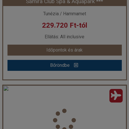
Samira Club Spa & Aquapark ***
Időpont: 2026-08-25 | 7 éj
Tunézia / Hammamet
229.720 Ft-tól
már 229.709 Ft-tól
Ellátás: All inclusive
Időpontok és árak
Időpontok és árak
Bőröndbe
Bőröndbe
Samira Club Spa & Aquapark ***
Ország:
Tunézia
Város:
Hammamet
Utazás módja:
Repülővel
Ellátás:
All inclusive
Szálláskategória:
Hotel ***