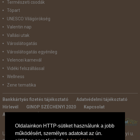
Természeti csodák
Tópart
UNESCO Világörökség
Valentin nap
Vallási utak
Városlátogatás
Városlátogatás egyénileg
Velencei karnevál
Vidéki felszállással
Wellness
Zene tematika
Bankkártyás fizetés tájékoztató
Adatvédelmi tájékoztató
Hírlevél
GINOP SZÉCHENYI 2020
Kapcsolat
Ajánlatkérés
Általános szerződési feltételek
POWERED BY:
Oldalainkon HTTP-sütiket használunk a jobb
Utazási Iroda -
TdM Travel Tours Kft. 2600 Vác, Széchenyi u.
működésért, személyes adatokat az ún.