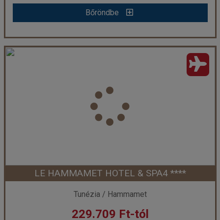
Bőröndbe
Bőröndbe
NESRINE ****
Ország:
Tunézia
Város:
Hammamet
Utazás módja:
Repülővel
Ellátás:
All inclusive
Szálláskategória:
Hotel ****
Szobatípus:
Kétágyas szoba
Időtartam:
7 éj
LE HAMMAMET HOTEL & SPA4 ****
Időpont: 2026-09-22 | 7 éj
Tunézia / Hammamet
229.709 Ft-tól