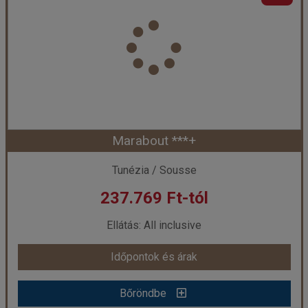
Ország:
Tunézia
Város:
Skanes
Utazás módja:
Repülővel
Ellátás:
All inclusive
Szálláskategória:
Hotel ***
Szobatípus:
Négyágyas szoba
Időtartam:
7 éj
Marabout ***+
Időpont: 2026-08-25 | 7 éj
Tunézia / Sousse
237.769 Ft-tól
már 233.639 Ft-tól
Ellátás: All inclusive
Időpontok és árak
Időpontok és árak
Bőröndbe
Bőröndbe