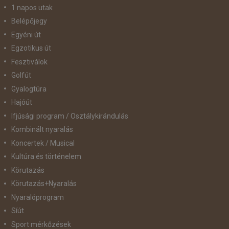
1 napos utak
Belépőjegy
Egyéni út
Egzotikus út
Fesztiválok
Golfút
Gyalogtúra
Hajóút
Ifjúsági program / Osztálykirándulás
Kombinált nyaralás
Koncertek / Musical
Kultúra és történelem
Körutazás
Körutazás+Nyaralás
Nyaralóprogram
Síút
Sport mérkőzések