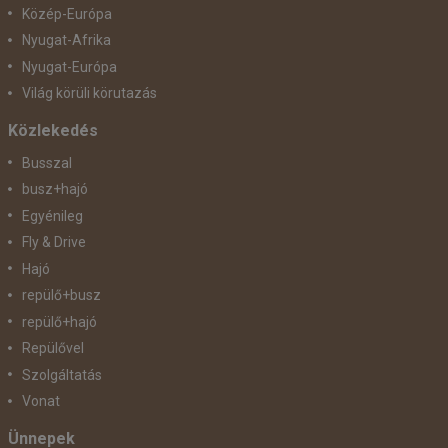
Közép-Európa
Nyugat-Afrika
Nyugat-Európa
Világ körüli körutazás
Közlekedés
Busszal
busz+hajó
Egyénileg
Fly & Drive
Hajó
repülő+busz
repülő+hajó
Repülővel
Szolgáltatás
Vonat
Ünnepek