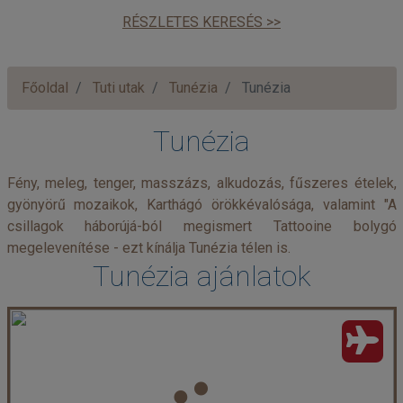
RÉSZLETES KERESÉS >>
Főoldal
Tuti utak
Tunézia
Tunézia
Tunézia
Fény, meleg, tenger, masszázs, alkudozás, fűszeres ételek,
gyönyörű mozaikok, Karthágó örökkévalósága, valamint "A
csillagok háborújá-ból megismert Tattooine bolygó
megelevenítése - ezt kínálja Tunézia télen is.
Tunézia ajánlatok