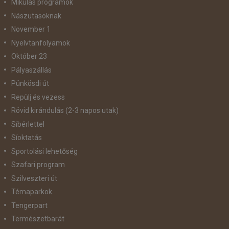
Mikulás programok
Nászutasoknak
November 1
Nyelvtanfolyamok
Október 23
Pályaszállás
Pünkösdi út
Repülj és vezess
Rövid kirándulás (2-3 napos utak)
Síbérlettel
Síoktatás
Sportolási lehetőség
Szafari program
Szilveszteri út
Témaparkok
Tengerpart
Természetbarát