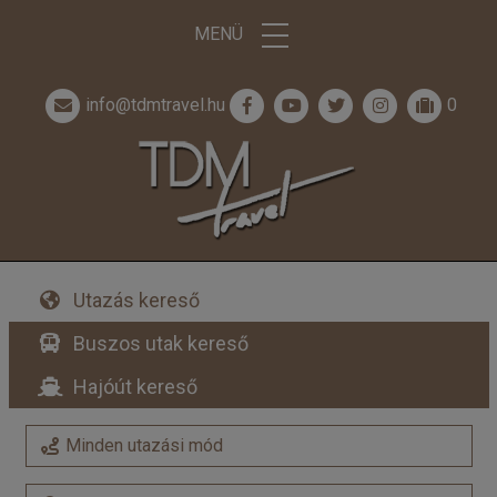
MENÜ
info@tdmtravel.hu
0
Utazás kereső
Buszos utak kereső
Hajóút kereső