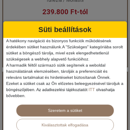
Tunézia / Monastir
239.800 Ft-tól
már 238.630 Ft-tól
Ellátás: All inclusive
Süti beállítások
Időpontok és árak
Időpontok és árak
A hatékony navigáció és bizonyos funkciók működésének
Bőröndbe
érdekében sütiket használunk.A "Szükséges" kategóriába sorolt
Bőröndbe
sütiket a böngésző tárolja, mivel ezek elengedhetetlenül
szükségesek a webhely alapvető funkcióihoz.
A harmadik féltől származó sütik segítenek a weboldal
használatának elemzésében, tárolják a preferenciáit és
Rosa Beach Thalasso & Spa ****
releváns tartalmakat és hirdetéseket biztosítanak Önnek.
Ezeket a sütiket csak az Ön előzetes beleegyezésével tároljuk a
böngészőjében. Az adatkezelési tájékoztatót
ITT
olvashatja
Ország:
Tunézia
bővebben.
Város:
Monastir
Utazás módja:
Repülővel
Ellátás:
All inclusive
Szeretem a sütiket
Szálláskategória:
Hotel ****
Szobatípus:
Kétágyas szoba
Időtartam:
7 éj
Kiválasztottak elfogadása