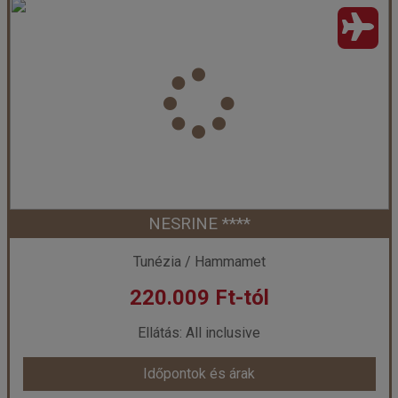
Thapsus Beach Resort ***
Ország:
Tunézia
Város:
Mahdia
Utazás módja:
Repülővel
Ellátás:
All inclusive
Szálláskategória:
Hotel ***
Szobatípus:
Egyágyas szoba Single Parent Kertre néző
Időtartam:
7 éj
NESRINE ****
Időpont: 2026-09-29 | 7 éj
Tunézia / Hammamet
220.009 Ft-tól
már 213.799 Ft-tól
Ellátás: All inclusive
Időpontok és árak
Időpontok és árak