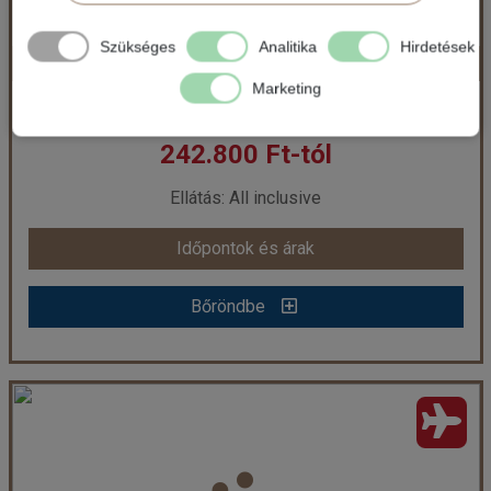
Szükséges
Analitika
Hirdetések
NAHRAWESS RESORT & THALASSO ****
Időpont: 2026-10-16 | 7 éj
Marketing
Tunézia / Hammamet
242.800 Ft-tól
már 239.800 Ft-tól
Ellátás: All inclusive
Időpontok és árak
Időpontok és árak
Bőröndbe
Bőröndbe
NAHRAWESS RESORT & THALASSO ****
Ország:
Tunézia
Város:
Hammamet