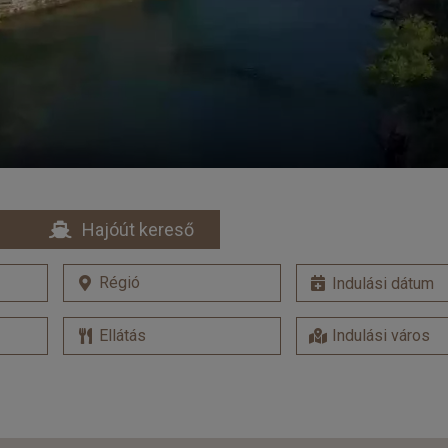
Hajóút kereső