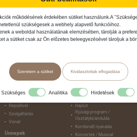
Feliratkozás
kciók működésének érdekében sütiket használunk.A "Szükséges"
hetetlenül szükségesek a webhely alapvető funkcióihoz.
tenek a weboldal használatának elemzésében, tárolják a preferen
Közlekedés
Programtípus
ket a sütiket csak az Ön előzetes beleegyezésével tároljuk a b
Busszal
1 napos utak
busz+hajó
Belépőjegy
Egyénileg
Egyéni út
Szeretem a sütiket
Kiválasztottak elfogadása
Fly & Drive
Egzotikus út
Hajó
Fesztiválok
repülő+busz
Golfút
Szükséges
Analitika
Hirdetések
repülő+hajó
Gyalogtúra
Repülővel
Hajóút
Ifjúsági program /
Szolgáltatás
Osztálykirándulás
Vonat
Kombinált nyaralás
Ünnepek
Koncertek / Musical