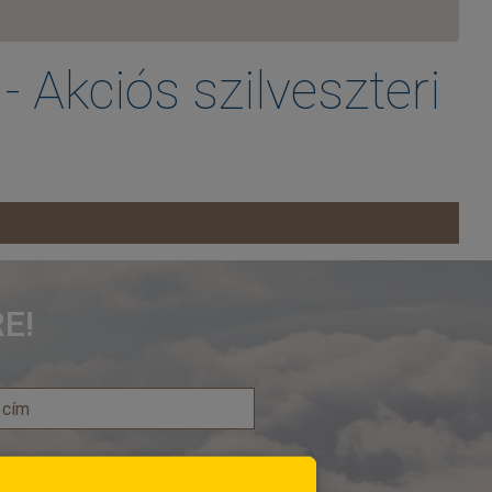
- Akciós szilveszteri
E!