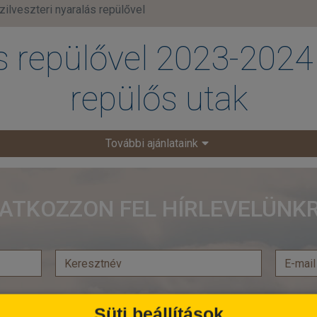
ilveszteri nyaralás repülővel
s repülővel 2023-2024 
repülős utak
További ajánlataink
RATKOZZON FEL HÍRLEVELÜNKR
Süti beállítások