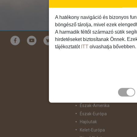
A hatékony navigáció és bizonyos fun
böngésző tárolja, mivel ezek elenged
A harmadik féltől származó sütik segí
Földrészek
hirdetéseket biztosítanak Önnek. Eze
tájékoztatót
ITT
olvashatja bővebben.
Ausztrália
Ázsia
Csendes-Óceáni Szigetvilág
Dél-Afrika
Dél-Amerika
Dél-Európa
Észak-Afrika
Észak-Amerika
Észak-Európa
Hajóutak
Kelet-Európa