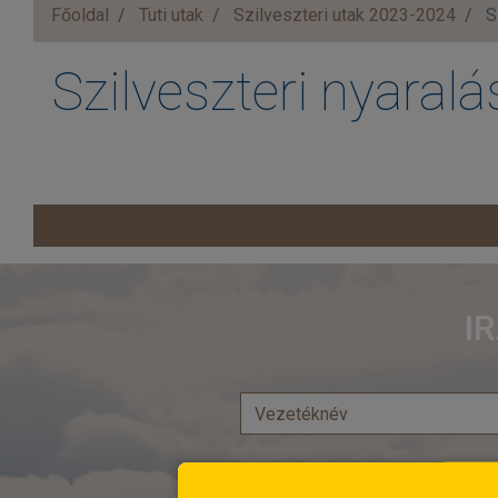
Főoldal
Tuti utak
Szilveszteri utak 2023-2024
Sz
Szilveszteri nyaralá
I