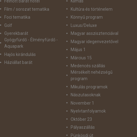
Felnőtt barát hotel
Klímás
Film / sorozat tematika
Kultúra és történelem
Foci tematika
Könnyű program
Golf
Luxus/Deluxe
Gyerekbarát
Magyar asszisztenciával
Gyógyfürdő - Élményfürdő -
Magyar idegenvezetővel
Aquapark
Május 1
Hajós kirándulás
Március 15
Háziállat barát
Medencés szállás
Mérsékelt nehézségű
program
Mikulás programok
Nászutasoknak
November 1
Nyelvtanfolyamok
Október 23
Pályaszállás
Pünkösdi út