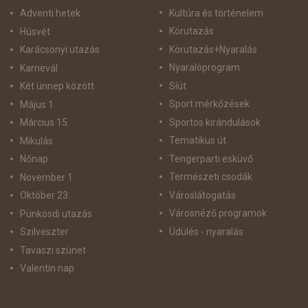
Kultúra és történelem
Adventi hetek
Körutazás
Húsvét
Körutazás+Nyaralás
Karácsonyi utazás
Nyaralóprogram
Karnevál
Síút
Két ünnep között
Sport mérkőzések
Május 1.
Sportos kirándulások
Március 15.
Tematikus út
Mikulás
Tengerparti esküvő
Nőnap
Természeti csodák
November 1.
Városlátogatás
Október 23.
Városnéző programok
Pünkösdi utazás
Üdülés - nyaralás
Szilveszter
Tavaszi szünet
Valentin nap