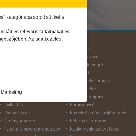
 kategóriába sorolt sütiket a
ciáit és releváns tartalmakat és
Útjellemző
öngészőjében. Az adatkezelési
Adventi út
Hegyvidék
Aktív pihenés
Homokos strand
Augusztus 20
Hosszú Hétvégék
Belépőjegy
Húsvéti út
Bor - Gasztronómia
idegennyelvű program
Búvárkodás
Ingyenes Wi-Fi
Marketing
Családbarát
Intenzív program
Csillagtúra
Karácsonyi út
Csoportos út
Kastély és múzeumlátogatás
Élményprogram
Kék zászlós strand
Fakultatív program lehetőség
Kiváló megközelíthetőség