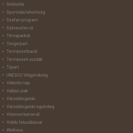
Síoktatás
Sportolási lehetőség
Szafari program
Szilveszteri út
Témaparkok
Tengerpart
Természetbarát
Természeti csodák
Tópart
UNESCO Világörökség
Valentin nap
Vallási utak
Városlátogatás
Városlátogatás egyénileg
Velencei karnevál
Vidéki felszállással
Wellness