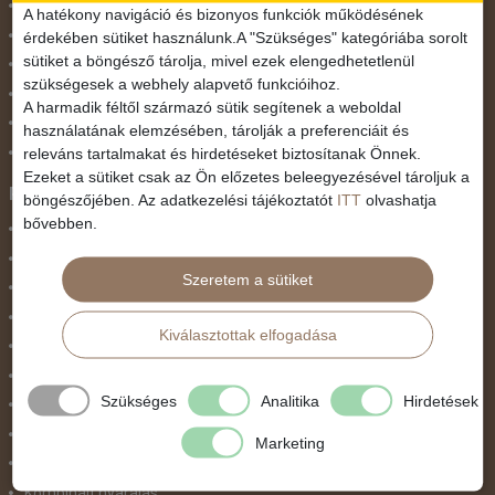
November 1.
A hatékony navigáció és bizonyos funkciók működésének
Október 23.
érdekében sütiket használunk.A "Szükséges" kategóriába sorolt
sütiket a böngésző tárolja, mivel ezek elengedhetetlenül
Pünkösdi utazás
szükségesek a webhely alapvető funkcióihoz.
Szilveszter
A harmadik féltől származó sütik segítenek a weboldal
Tavaszi szünet
használatának elemzésében, tárolják a preferenciáit és
Valentin nap
releváns tartalmakat és hirdetéseket biztosítanak Önnek.
Ezeket a sütiket csak az Ön előzetes beleegyezésével tároljuk a
Programtípus
böngészőjében. Az adatkezelési tájékoztatót
ITT
olvashatja
bővebben.
1 napos utak
Belépőjegy
Szeretem a sütiket
Egyéni út
Egzotikus út
Kiválasztottak elfogadása
Fesztiválok
Golfút
Szükséges
Analitika
Hirdetések
Gyalogtúra
Hajóút
Marketing
Ifjúsági program / Osztálykirándulás
Kombinált nyaralás