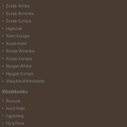
Észak-Afrika
Észak-Amerika
Észak-Európa
Hajóutak
Kelet-Európa
Közel-Kelet
Közép-Amerika
Közép-Európa
Nyugat-Afrika
Nyugat-Európa
Világ körüli körutazás
Közlekedés
Busszal
busz+hajó
Egyénileg
Fly & Drive