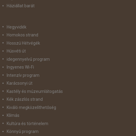
Háziállat barát
Hegyvidék
Homokos strand
Hosszú Hétvégék
Húsvéti út
idegennyelvű program
Ingyenes Wi-Fi
Intenzív program
Karácsonyi út
Kastély és múzeumlátogatás
Kék zászlós strand
Kiváló megközelíthetőség
Klímás
Kultúra és történelem
Könnyű program