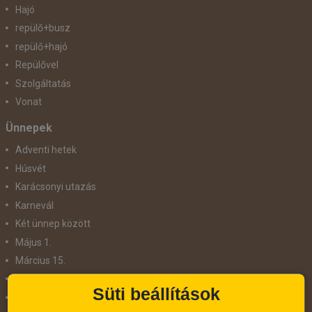
Hajó
repülő+busz
repülő+hajó
Repülővel
Szolgáltatás
Vonat
Ünnepek
Adventi hetek
Húsvét
Karácsonyi utazás
Karnevál
Két ünnep között
Május 1.
Március 15.
Mikulás
Süti beállítások
Nőnap