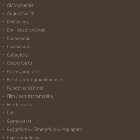
Aktív pihenés
Augusztus 20
Belépőjegy
Bor - Gasztronómia
Búvárkodás
Családbarát
Csillagtúra
Csoportos út
Élményprogram
Fakultatív program lehetőség
Felnőtt barát hotel
Film / sorozat tematika
Foci tematika
Golf
Gyerekbarát
Gyógyfürdő - Élményfürdő - Aquapark
Hajós kirándulás