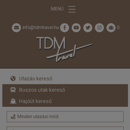
MENÜ
info@tdmtravel.hu
0
Utazás kereső
Buszos utak kereső
Hajóút kereső