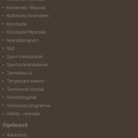
Koncertek / Musical
Kultúra és történelem
Körutazás
Körutazás+Nyaralás
Nyaralóprogram
Síút
Sport mérkőzések
Sportos kirándulások
Tematikus út
Tengerparti esküvő
Természeti csodák
Városlátogatás
Városnéző programok
Üdülés - nyaralás
Útjellemző
Adventi út