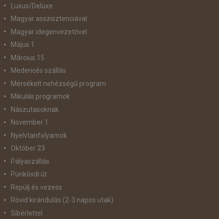
Luxus/Deluxe
Magyar asszisztenciával
Magyar idegenvezetővel
Május 1
Március 15
Medencés szállás
Mérsékelt nehézségű program
Mikulás programok
Nászutasoknak
November 1
Nyelvtanfolyamok
Október 23
Pályaszállás
Pünkösdi út
Repülj és vezess
Rövid kirándulás (2-3 napos utak)
Síbérlettel