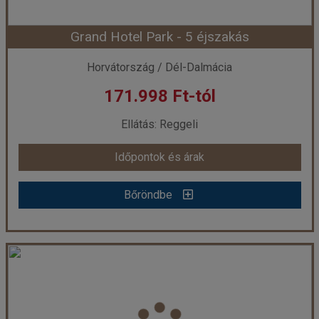
Grand Hotel Park - 5 éjszakás
Időpont: 2026-10-25 | 5 éj
Horvátország / Dél-Dalmácia
171.998 Ft-tól
már 169.878 Ft-tól
Ellátás: Reggeli
Időpontok és árak
Időpontok és árak
Bőröndbe
Bőröndbe
Grand Hotel Park - 5 éjszakás
Ország:
Horvátország
Város:
Dubrovnik