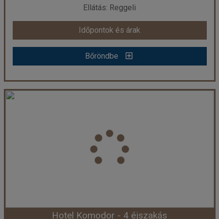
Ellátás: Reggeli
Időpontok és árak
Időpontok és árak
Bőröndbe
Bőröndbe
Grand Hotel Park - 3 éjszakás
Ország:
Horvátország
Város:
Dubrovnik
Utazás módja:
Egyénileg
Ellátás:
Reggeli
Szálláskategória:
Hotel ****
Szobatípus:
Szoba Erkély
Időtartam:
3 éj
Hotel Komodor - 4 éjszakás
Időpont: 2026-10-24 | 3 éj