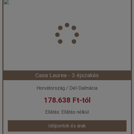
Falkensteiner Club Funimation Borik - 5 éjszakás
Ország:
Horvátország
Város:
Zadar
Utazás módja:
Egyénileg
Ellátás:
Félpanzió
Szálláskategória:
Hotel ****
Szobatípus:
Szoba Komfort
Időtartam:
5 éj
Casa Laurea - 3 éjszakás
Időpont: 2026-11-02 | 5 éj
Horvátország / Dél-Dalmácia
178.638 Ft-tól
már 177.799 Ft-tól
Ellátás: Ellátás nélkül
Időpontok és árak
Időpontok és árak