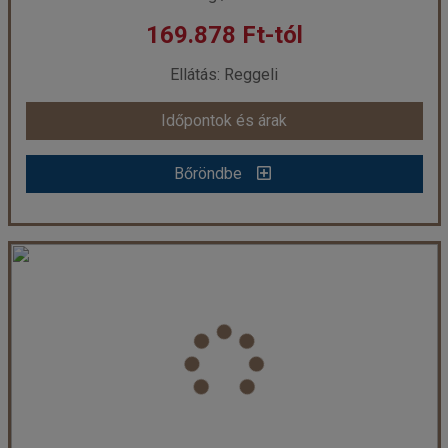
169.878 Ft-tól
már 161.158 Ft-tól
Ellátás: Reggeli
Időpontok és árak
Időpontok és árak
Bőröndbe
Bőröndbe
Hotel Vis - 5 éjszakás
Ország:
Horvátország
Város:
Dubrovnik
Utazás módja:
Egyénileg
Ellátás:
Reggeli
Szálláskategória:
Hotel ***
Szobatípus:
Szoba Standard Erkély
Időtartam:
5 éj