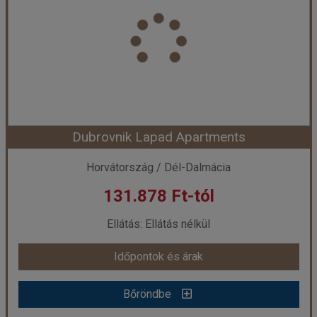
Ország:
Horvátország
Város:
Zaton
Utazás módja:
Egyénileg
Ellátás:
Ellátás nélkül
Szálláskategória:
Hotel ****
Szobatípus:
Mobil otthon Superior 2 Hálószoba Terasz
Időtartam:
3 éj
Dubrovnik Lapad Apartments
Időpont: 2026-09-16 | 3 éj
Horvátország / Dél-Dalmácia
131.878 Ft-tól
már 124.578 Ft-tól
Ellátás: Ellátás nélkül
Időpontok és árak
Időpontok és árak
Bőröndbe
Bőröndbe