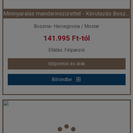
Mininyaralás mandarinszürettel - Körutazás Boszniában és Horvátországban ***
Időpont: 2026-10-26 | 4 éj
Bosznia- Hercegovina / Mostar
141.995 Ft-tól
már 135.338 Ft-tól
Ellátás: Félpanzió
Időpontok és árak
Időpontok és árak
Bőröndbe
Bőröndbe
Mininyaralás mandarinszürettel - Körutazás Boszniában és Horvátországban ***
Ország:
Bosznia- Hercegovina
Város:
Mostar
Utazás módja:
Busszal