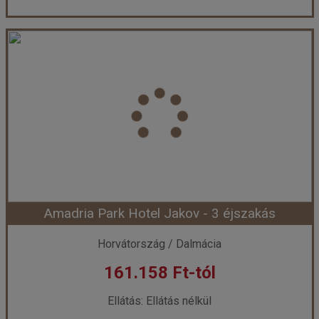
VILLA IVICA APARTMAN ***
Ország:
Horvátország
Város:
Duce
Utazás módja:
Egyénileg
Ellátás:
Ellátás nélkül
Szálláskategória:
Hotel ***
Szobatípus:
A2 stúdió apartman
Időtartam:
7 éj
Amadria Park Hotel Jakov - 3 éjszakás
Időpont: 2026-08-29 | 7 éj
Horvátország / Dalmácia
161.158 Ft-tól
már 161.000 Ft-tól
Ellátás: Ellátás nélkül
Időpontok és árak