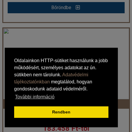
Bőröndbe
Bőröndbe
Casa Laurea - 3 éjszakás
Ország:
Horvátország
Város:
Dubrovnik
Utazás módja:
Egyénileg
Oldalainkon HTTP-sütiket használunk a jobb
Ellátás:
Ellátás nélkül
működésért, személyes adatokat az ún.
Szálláskategória:
Hotel ****
sütikben nem tárolunk.
Adatvédelmi
Szobatípus:
Stúdió
Időtartam:
3 éj
tájékoztatónkban
megtalálod, hogyan
gondoskodunk adataid védelméről.
További információ
Hotel Komodor - 6 éjszakás
Időpont: 2026-10-14 | 3 éj
Rendben
Horvátország / Dél-Dalmácia
183.458 Ft-tól