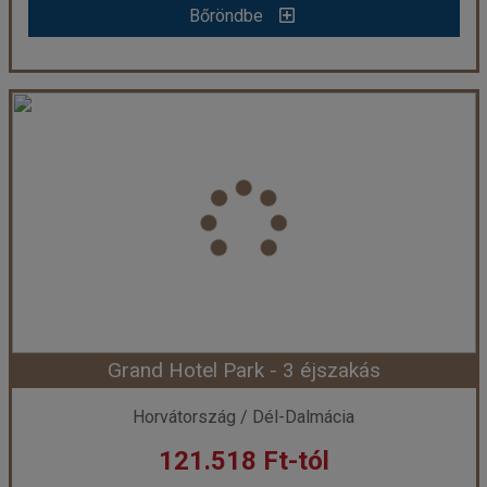
Bőröndbe
Hotel Komodor - 3 éjszakás
Ország:
Horvátország
Város:
Dubrovnik
Utazás módja:
Egyénileg
Ellátás:
Reggeli
Szálláskategória:
Hotel ***
Szobatípus:
Szoba Standard
Időtartam:
3 éj
Grand Hotel Park - 3 éjszakás
Időpont: 2027-03-01 | 3 éj
Horvátország / Dél-Dalmácia
121.518 Ft-tól
már 119.258 Ft-tól