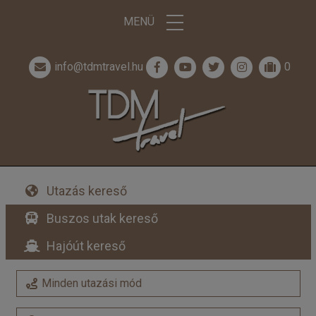
MENÜ
info@tdmtravel.hu
0
Utazás kereső
Buszos utak kereső
Hajóút kereső