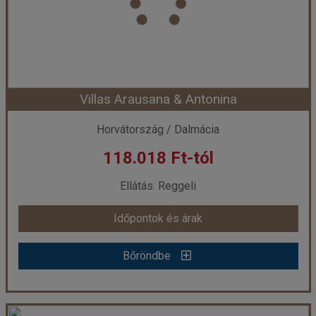
Ellátás:
Félpanzió
Szálláskategória:
Hotel ****
Szobatípus:
Szoba Standard
Időtartam:
3 éj
Villas Arausana & Antonina
Időpont: 2027-03-26 | 3 éj
Horvátország / Dalmácia
118.018 Ft-tól
már 110.998 Ft-tól
Ellátás: Reggeli
Időpontok és árak
Időpontok és árak
Bőröndbe
Bőröndbe
Villas Arausana & Antonina