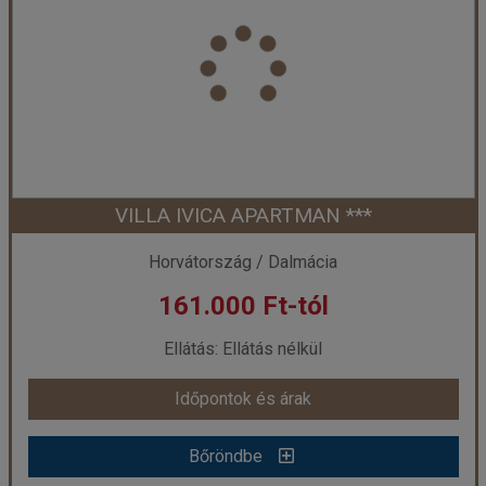
Ország:
Horvátország
Város:
Dubrovnik
Utazás módja:
Egyénileg
Ellátás:
Reggeli
Szálláskategória:
Hotel ***
Szobatípus:
Szoba Standard
Időtartam:
5 éj
VILLA IVICA APARTMAN ***
Időpont: 2027-03-01 | 5 éj
Horvátország / Dalmácia
161.000 Ft-tól
már 152.878 Ft-tól
Ellátás: Ellátás nélkül
Időpontok és árak
Időpontok és árak
Bőröndbe
Bőröndbe