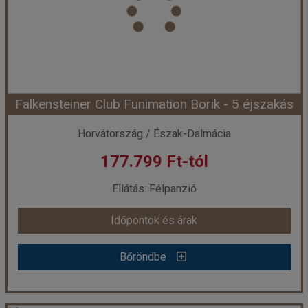
Utazás módja:
Egyénileg
Ellátás:
Reggeli
Szálláskategória:
Hotel ****
Szobatípus:
Szoba Erkély
Időtartam:
5 éj
Falkensteiner Club Funimation Borik - 5 éjszakás
Időpont: 2027-03-01 | 5 éj
Horvátország / Észak-Dalmácia
177.799 Ft-tól
már 171.998 Ft-tól
Ellátás: Félpanzió
Időpontok és árak
Időpontok és árak
Bőröndbe
Bőröndbe