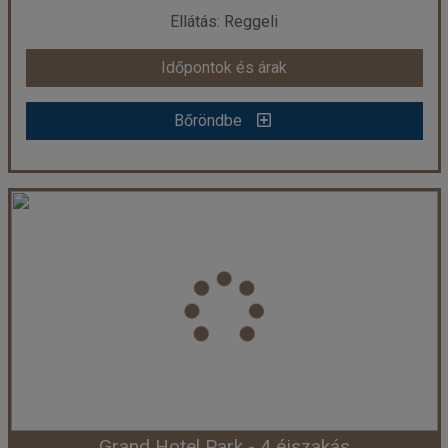
Ellátás: Reggeli
Időpontok és árak
Időpontok és árak
Bőröndbe
Bőröndbe
Hotel Villa Radin
Ország:
Horvátország
Város:
Vodice
Utazás módja:
Egyénileg
Ellátás:
Reggeli
Szálláskategória:
Hotel ****
Szobatípus:
Szoba Superior Tengerre néző Erkély vagy terasz
Időtartam:
3 éj
Grand Hotel Park - 4 éjszakás