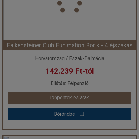
Ellátás:
Félpanzió
Szálláskategória:
Hotel ***
Szobatípus:
2 ágyas szoba franciaággyal
Időtartam:
4 éj
Falkensteiner Club Funimation Borik - 4 éjszakás
Időpont: 2026-10-14 | 4 éj
Horvátország / Észak-Dalmácia
142.239 Ft-tól
már 141.995 Ft-tól
Ellátás: Félpanzió
Időpontok és árak
Időpontok és árak
Bőröndbe
Bőröndbe
Falkensteiner Club Funimation Borik - 4 éjszakás