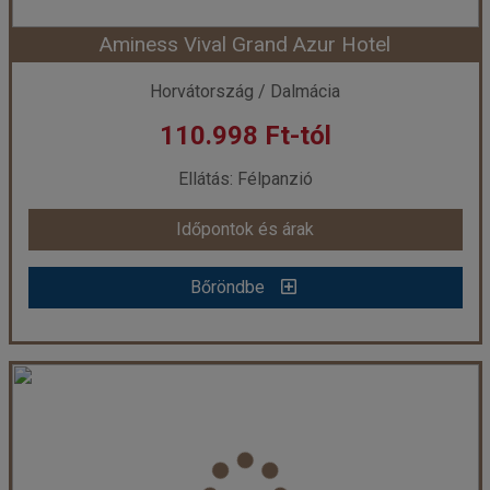
Aminess Vival Grand Azur Hotel
Időpont: 2026-11-02 | 3 éj
Horvátország / Dalmácia
110.998 Ft-tól
már 106.679 Ft-tól
Ellátás: Félpanzió
Időpontok és árak
Időpontok és árak
Bőröndbe
Bőröndbe
Aminess Vival Grand Azur Hotel
Ország:
Horvátország
Város:
Orebic
Utazás módja:
Egyénileg