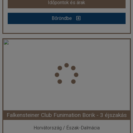
Időpontok és árak
Bőröndbe
HOTEL PUNTA ****
Ország:
Horvátország
Város:
Vodice
Utazás módja:
Egyénileg
Ellátás:
leírás szerint
Szálláskategória:
Hotel ****
Szobatípus:
Standard kétágyas szoba
Időtartam:
3 éj
Falkensteiner Club Funimation Borik - 3 éjszakás
Időpont: 2026-09-06 | 3 éj
Horvátország / Észak-Dalmácia