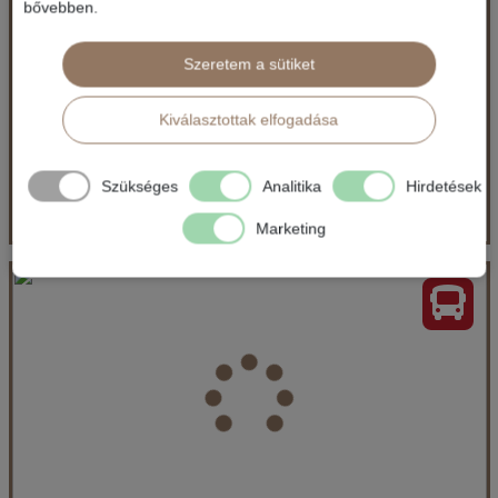
bővebben.
135.338 Ft-tól
már 132.658 Ft-tól
Szeretem a sütiket
Ellátás: Reggeli
Időpontok és árak
Kiválasztottak elfogadása
Időpontok és árak
Bőröndbe
Bőröndbe
Szükséges
Analitika
Hirdetések
Marketing
Hotel Vis - 4 éjszakás
Ország:
Horvátország
Város:
Dubrovnik
Utazás módja:
Egyénileg
Ellátás:
Reggeli
Szálláskategória:
Hotel ***
Szobatípus:
Szoba Standard Erkély
Időtartam:
4 éj