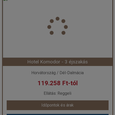
Ország:
Horvátország
Város:
Vodice
Utazás módja:
Egyénileg
Ellátás:
Reggeli
Szálláskategória:
Hotel ****
Szobatípus:
Szoba Tengerpart Erkély
Időtartam:
3 éj
Hotel Komodor - 3 éjszakás
Időpont: 2026-09-27 | 3 éj
Horvátország / Dél-Dalmácia
119.258 Ft-tól
már 118.018 Ft-tól
Ellátás: Reggeli
Időpontok és árak
Időpontok és árak
Bőröndbe