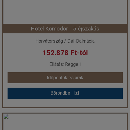
Szobatípus:
Szoba Erkély
Időtartam:
4 éj
Hotel Komodor - 5 éjszakás
Időpont: 2026-10-24 | 4 éj
Horvátország / Dél-Dalmácia
152.878 Ft-tól
már 152.598 Ft-tól
Ellátás: Reggeli
Időpontok és árak
Időpontok és árak
Bőröndbe
Bőröndbe
Hotel Komodor - 5 éjszakás