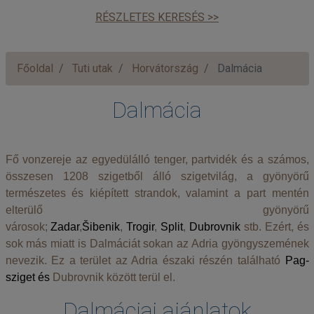
RÉSZLETES KERESÉS >>
Főoldal
Tuti utak
Horvátország
Dalmácia
Dalmácia
Fő vonzereje az egyedülálló tenger, partvidék és a számos,
összesen 1208 szigetből álló szigetvilág, a gyönyörű
természetes és kiépített strandok, valamint a part mentén
elterülő gyönyörű
városok;
Zadar
,
Šibenik
,
Trogir
,
Split
,
Dubrovnik
stb. Ezért, és
sok más miatt is Dalmáciát sokan az Adria gyöngyszemének
nevezik. Ez a terület az Adria északi részén található
Pag-
sziget és
Dubrovnik között terül el.
Dalmáciai ajánlatok