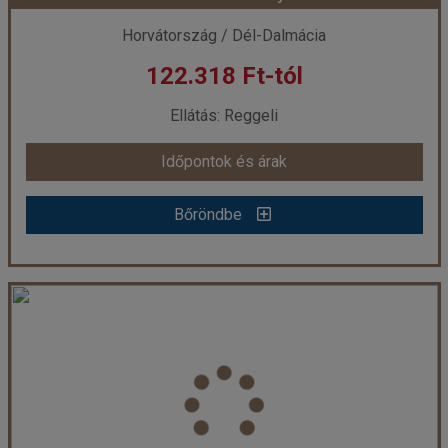
Horvátország / Dél-Dalmácia
122.318 Ft-tól
már 121.518 Ft-tól
Ellátás: Reggeli
Időpontok és árak
Időpontok és árak
Bőröndbe
Bőröndbe
Hotel Komodor - 4 éjszakás
Ország:
Horvátország
Város:
Dubrovnik
Utazás módja:
Egyénileg
Ellátás:
Reggeli
Szálláskategória:
Hotel ***
Szobatípus:
Szoba Standard