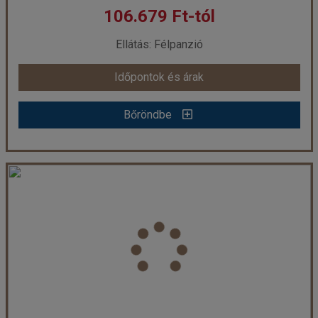
106.679 Ft-tól
már 94.000 Ft-tól
Ellátás: Félpanzió
Időpontok és árak
Időpontok és árak
Bőröndbe
Bőröndbe
Falkensteiner Club Funimation Borik - 3 éjszakás
Ország:
Horvátország
Város:
Zadar
Utazás módja:
Egyénileg
Ellátás:
Félpanzió
Szálláskategória:
Hotel ****
Szobatípus:
Szoba Komfort
Időtartam:
3 éj