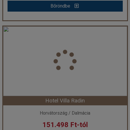
Bőröndbe
Bellevue Maradiso Casa by Aminess
Ország:
Horvátország
Város:
Orebic
Utazás módja:
Egyénileg
Ellátás:
Félpanzió
Szálláskategória:
Hotel ****
Szobatípus:
Szoba Komfort Erkély
Időtartam:
3 éj
Hotel Villa Radin
Időpont: 2026-10-04 | 3 éj
Horvátország / Dalmácia
151.498 Ft-tól
már 143.278 Ft-tól