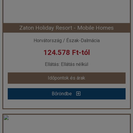
Időtartam:
4 éj
Zaton Holiday Resort - Mobile Homes
Időpont: 2027-03-01 | 4 éj
Horvátország / Észak-Dalmácia
124.578 Ft-tól
már 122.318 Ft-tól
Ellátás: Ellátás nélkül
Időpontok és árak
Időpontok és árak
Bőröndbe
Bőröndbe
Zaton Holiday Resort - Mobile Homes