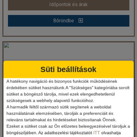
Időpontok és árak
Bőröndbe
Bőröndbe
Hotel Vis - 3 éjszakás
Ország:
Horvátország
Süti beállítások
Város:
Dubrovnik
Utazás módja:
Egyénileg
Ellátás:
Reggeli
A hatékony navigáció és bizonyos funkciók működésének
Szálláskategória:
Hotel ***
érdekében sütiket használunk.A "Szükséges" kategóriába sorolt
Szobatípus:
Szoba Standard Erkély
sütiket a böngésző tárolja, mivel ezek elengedhetetlenül
Időtartam:
3 éj
szükségesek a webhely alapvető funkcióihoz.
A harmadik féltől származó sütik segítenek a weboldal
használatának elemzésében, tárolják a preferenciáit és
Hotel Vis - 4 éjszakás
releváns tartalmakat és hirdetéseket biztosítanak Önnek.
Időpont: 2026-10-26 | 3 éj
Ezeket a sütiket csak az Ön előzetes beleegyezésével tároljuk a
böngészőjében. Az adatkezelési tájékoztatót
ITT
olvashatja
Horvátország / Dél-Dalmácia