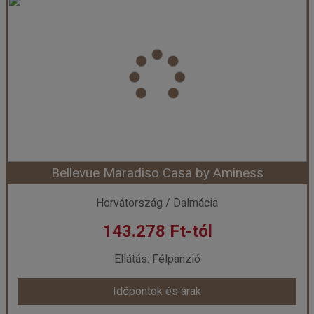
Ország:
Horvátország
Város:
Zadar
Utazás módja:
Egyénileg
Ellátás:
Félpanzió
Szálláskategória:
Hotel ****
Szobatípus:
Szoba Komfort
Időtartam:
4 éj
Bellevue Maradiso Casa by Aminess
Időpont: 2026-11-02 | 4 éj
Horvátország / Dalmácia
143.278 Ft-tól
már 142.239 Ft-tól
Ellátás: Félpanzió
Időpontok és árak
Időpontok és árak
Bőröndbe