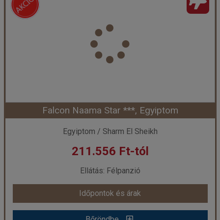
Ország:
Egyiptom
Város:
Sharm El Sheikh
Utazás módja:
Repülővel
Ellátás:
Félpanzió
Szálláskategória:
Hotel ***
Szobatípus:
Kétágyas standard szoba
Időtartam:
7 éj
Falcon Naama Star ***, Egyiptom
Időpont: 2026-09-26 | 7 éj
Egyiptom / Sharm El Sheikh
211.556 Ft-tól
már 211.556 Ft-tól
Ellátás: Félpanzió
Időpontok és árak
Időpontok és árak
Bőröndbe
Bőröndbe