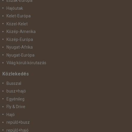
Észak-Európa
Hajóutak
Kelet-Európa
Közel-Kelet
Közép-Amerika
Közép-Európa
Nyugat-Afrika
Nyugat-Európa
Világ körüli körutazás
Közlekedés
Busszal
busz+hajó
Egyénileg
Fly & Drive
Hajó
repülő+busz
repülő+hajó