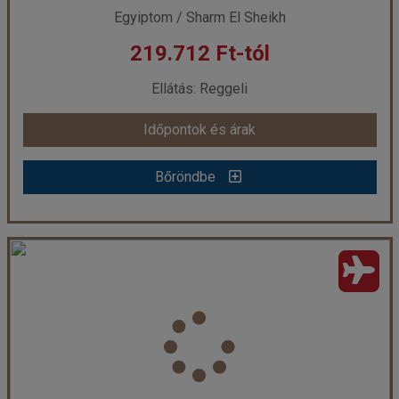
Egyiptom / Sharm El Sheikh
219.712 Ft-tól
már 219.712 Ft-tól
Ellátás: Reggeli
Időpontok és árak
Időpontok és árak
Bőröndbe
Bőröndbe
FALCON HILLS *** Sharm El Sheikh repülővel
Ország:
Egyiptom
Város:
Sharm El Sheikh
Utazás módja:
Repülővel
Ellátás:
Reggeli
Szálláskategória:
Hotel ***
Szobatípus:
standard kétágyas szoba, kertre néző
Időtartam:
7 éj