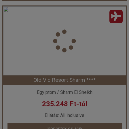
Falcon Hills Hotel ***
Ország:
Egyiptom
Város:
Sharm El Sheikh
Utazás módja:
Repülővel
Ellátás:
Félpanzió
Szálláskategória:
Hotel ***
Szobatípus:
standard szoba
Időtartam:
7 éj
Old Vic Resort Sharm ****
Időpont: 2026-09-22 | 7 éj
Egyiptom / Sharm El Sheikh
235.248 Ft-tól
már 233.065 Ft-tól
Ellátás: All inclusive
Időpontok és árak
Időpontok és árak