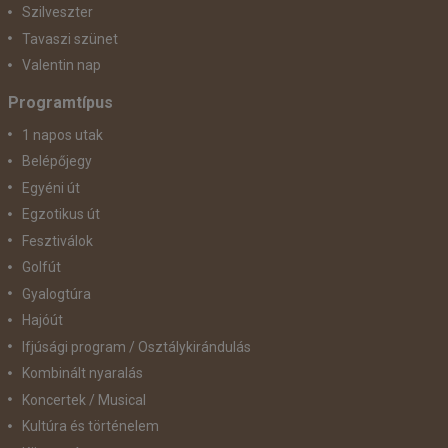
Szilveszter
Tavaszi szünet
Valentin nap
Programtípus
1 napos utak
Belépőjegy
Egyéni út
Egzotikus út
Fesztiválok
Golfút
Gyalogtúra
Hajóút
Ifjúsági program / Osztálykirándulás
Kombinált nyaralás
Koncertek / Musical
Kultúra és történelem