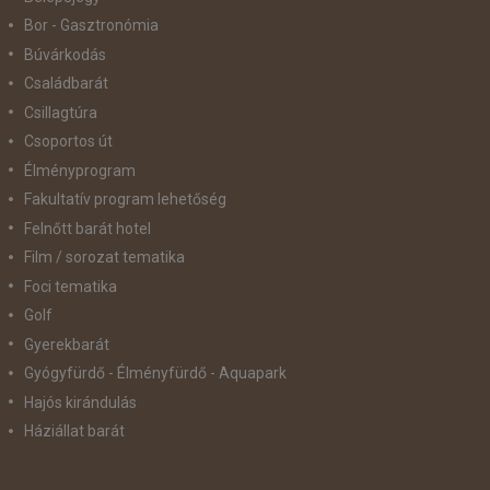
Bor - Gasztronómia
Búvárkodás
Családbarát
Csillagtúra
Csoportos út
Élményprogram
Fakultatív program lehetőség
Felnőtt barát hotel
Film / sorozat tematika
Foci tematika
Golf
Gyerekbarát
Gyógyfürdő - Élményfürdő - Aquapark
Hajós kirándulás
Háziállat barát