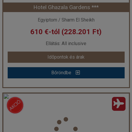
Hotel Ghazala Gardens ***
Időpont: 2026-12-05 | 7 éj
Egyiptom / Sharm El Sheikh
610 €-tól (228.201 Ft)
már 590 €-tól (220.719 Ft)
Ellátás: All inclusive
Időpontok és árak
Időpontok és árak
Bőröndbe
Bőröndbe
Hotel Ghazala Gardens ***
Ország:
Egyiptom
Város:
Naama Bay
Utazás módja:
Repülővel
Ellátás:
All inclusive