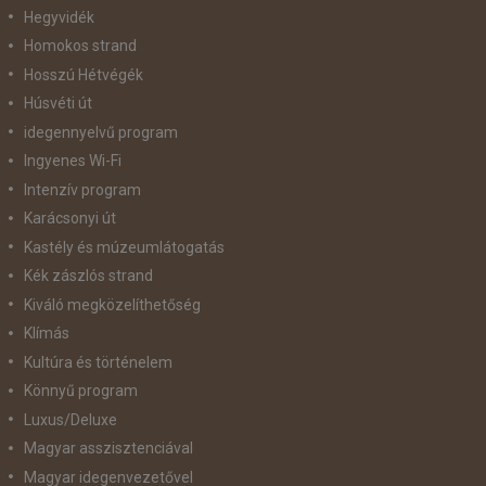
Hegyvidék
Homokos strand
Hosszú Hétvégék
Húsvéti út
idegennyelvű program
Ingyenes Wi-Fi
Intenzív program
Karácsonyi út
Kastély és múzeumlátogatás
Kék zászlós strand
Kiváló megközelíthetőség
Klímás
Kultúra és történelem
Könnyű program
Luxus/Deluxe
Magyar asszisztenciával
Magyar idegenvezetővel