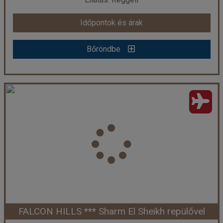
Időpontok és árak
Időpontok és árak
Bőröndbe
Bőröndbe
FALCON NAAMA STAR *** Sharm El Sheikh repülővel
Ország:
Egyiptom
Város:
Sharm El Sheikh
Utazás módja:
Repülővel
Ellátás:
Reggeli
Szálláskategória:
Hotel ***
Szobatípus:
standard kétágyas szoba, kertre néző
Időtartam:
7 éj
FALCON HILLS *** Sharm El Sheikh repülővel
Időpont: 2026-09-06 | 7 éj