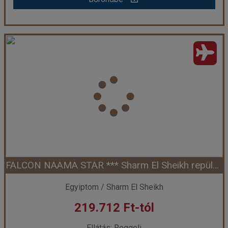
Falcon Naama Star ***, Egyiptom
Ország:
Egyiptom
Város:
Sharm El Sheikh
Utazás módja:
Repülővel
Ellátás:
Félpanzió
Szálláskategória:
Hotel ***
Szobatípus:
Kétágyas standard szoba
Időtartam:
7 éj
FALCON NAAMA STAR *** Sharm El Sheikh repülővel
Időpont: 2026-09-26 | 7 éj
Egyiptom / Sharm El Sheikh
219.712 Ft-tól
már 211.556 Ft-tól
Ellátás: Reggeli