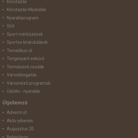
Körutazás
Körutazás+Nyaralás
Nyaralóprogram
Síút
Sport mérkőzések
Sportos kirándulások
Tematikus út
Tengerparti esküvő
Természeti csodák
Városlátogatás
Városnéző programok
Üdülés - nyaralás
Útjellemző
Adventi út
Aktív pihenés
Augusztus 20
Belépőjegy