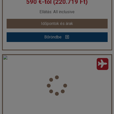
590 €-tól (220.719 Ft)
már 570 €-tól (213.237 Ft)
Ellátás: All inclusive
Időpontok és árak
Időpontok és árak
Bőröndbe
Bőröndbe
Hotel Ghazala Beach ***
Ország:
Egyiptom
Város:
Naama Bay
Utazás módja:
Repülővel
Ellátás:
All inclusive
Szálláskategória:
Hotel ***
Szobatípus:
2 ágyas szoba
Időtartam:
7 éj