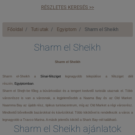
RÉSZLETES KERESÉS >>
Főoldal
Tuti utak
Egyiptom
Sharm el Sheikh
Sharm el Sheikh
Sharm el Sheikh
Sharm el-Sheikh a
Sínai-félsziget
legnagyobb települése a félsziget déli
részén,
Egyiptomban
.
Sharm el Shejh-be főleg a búvárkodást és a tengert kedvelő turisták utaznak el. Több
városrésze is van a városnak, a legjelentősebb a Naama Bay és az Old Market.
Naamma Bay az újabb rész, tipikus turistacentrum, míg az Old Market a régi városrész.
Mindkettő bővelkedik bazárokkal és kávézókkal. Több kikötővel is rendelkezik a város a
legnagyobb a Travco Marina. A másik jelentős kikötő a Shark Bay-nél található.
Sharm el Sheikh ajánlatok