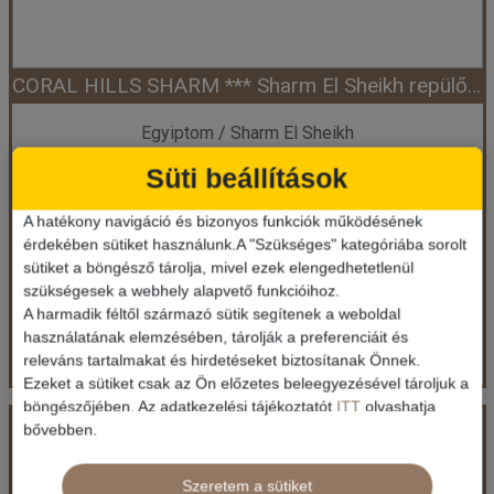
CORAL HILLS SHARM *** Sharm El Sheikh repülővel
Időpont: 2026-09-06 | 7 éj
Egyiptom / Sharm El Sheikh
225.970 Ft-tól
Süti beállítások
már 219.712 Ft-tól
Ellátás: Reggeli
A hatékony navigáció és bizonyos funkciók működésének
érdekében sütiket használunk.A "Szükséges" kategóriába sorolt
Időpontok és árak
sütiket a böngésző tárolja, mivel ezek elengedhetetlenül
Időpontok és árak
szükségesek a webhely alapvető funkcióihoz.
Bőröndbe
A harmadik féltől származó sütik segítenek a weboldal
Bőröndbe
használatának elemzésében, tárolják a preferenciáit és
releváns tartalmakat és hirdetéseket biztosítanak Önnek.
Ezeket a sütiket csak az Ön előzetes beleegyezésével tároljuk a
böngészőjében. Az adatkezelési tájékoztatót
ITT
olvashatja
CORAL HILLS SHARM *** Sharm El Sheikh repülővel
bővebben.
Szeretem a sütiket
Ország:
Egyiptom