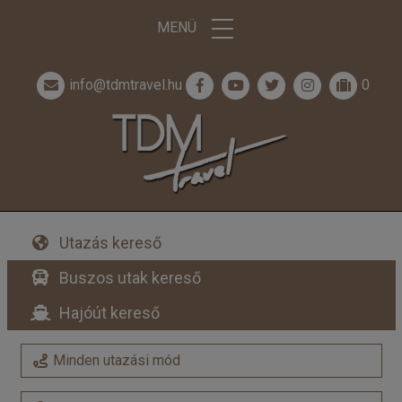
MENÜ
info@tdmtravel.hu
0
Utazás kereső
Buszos utak kereső
Hajóút kereső