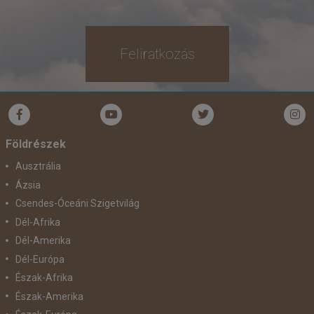
már 235.248 Ft-tól
Feliratkozás
Időpontok és árak
Bőröndbe
Földrészek
Ausztrália
Ázsia
Csendes-Óceáni Szigetvilág
Dél-Afrika
Dél-Amerika
Dél-Európa
Észak-Afrika
Észak-Amerika