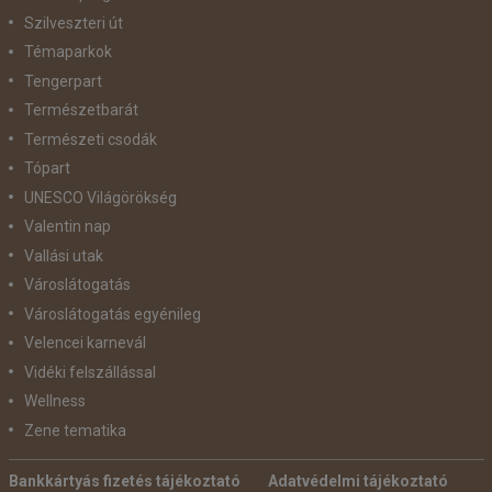
Szilveszteri út
Témaparkok
Tengerpart
Természetbarát
Természeti csodák
Tópart
UNESCO Világörökség
Valentin nap
Vallási utak
Városlátogatás
Városlátogatás egyénileg
Velencei karnevál
Vidéki felszállással
Wellness
Zene tematika
Bankkártyás fizetés tájékoztató
Adatvédelmi tájékoztató