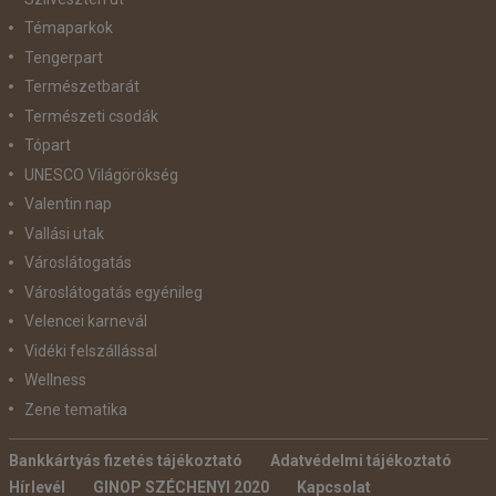
Témaparkok
Tengerpart
Természetbarát
Természeti csodák
Tópart
UNESCO Világörökség
Valentin nap
Vallási utak
Városlátogatás
Városlátogatás egyénileg
Velencei karnevál
Vidéki felszállással
Wellness
Zene tematika
Bankkártyás fizetés tájékoztató
Adatvédelmi tájékoztató
Hírlevél
GINOP SZÉCHENYI 2020
Kapcsolat