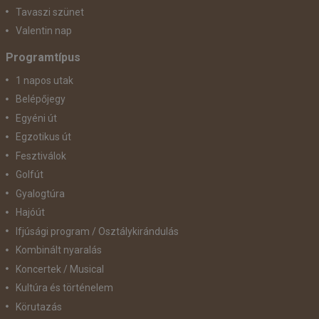
Tavaszi szünet
Valentin nap
Programtípus
1 napos utak
Belépőjegy
Egyéni út
Egzotikus út
Fesztiválok
Golfút
Gyalogtúra
Hajóút
Ifjúsági program / Osztálykirándulás
Kombinált nyaralás
Koncertek / Musical
Kultúra és történelem
Körutazás