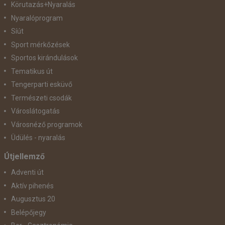
Körutazás+Nyaralás
Nyaralóprogram
Síút
Sport mérkőzések
Sportos kirándulások
Tematikus út
Tengerparti esküvő
Természeti csodák
Városlátogatás
Városnéző programok
Üdülés - nyaralás
Útjellemző
Adventi út
Aktív pihenés
Augusztus 20
Belépőjegy