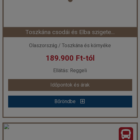
Szobatípus:
3 ágyas szoba
Időtartam:
3 éj
Toszkána csodái és Elba szigete...
Időpont: 2026-08-20 | 3 éj
Olaszország / Toszkána és környéke
189.900 Ft-tól
már 149.900 Ft-tól
Ellátás: Reggeli
Időpontok és árak
Időpontok és árak
Bőröndbe
Bőröndbe
Toszkána csodái és Elba szigete...