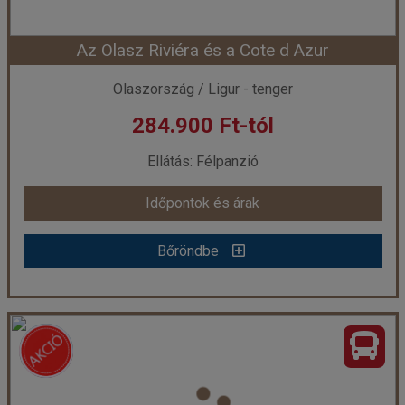
Az Olasz Riviéra és a Cote d Azur
Időpont: 2026-08-18 | 5 éj
Olaszország / Ligur - tenger
284.900 Ft-tól
már 249.900 Ft-tól
Ellátás: Félpanzió
Időpontok és árak
Időpontok és árak
Bőröndbe
Bőröndbe
Az Olasz Riviéra és a Cote d Azur
Ország:
Olaszország
Város:
Sanremo