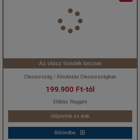
Ország:
Olaszország
Város:
Toszkána
Utazás módja:
Busszal
Ellátás:
Reggeli
Szálláskategória:
Hotel ***
Szobatípus:
Háromágyas szoba
Időtartam:
5 éj
Az olasz tóvidék kincsei
Időpont: 2026-08-18 | 5 éj
Olaszország / Körutazás Olaszországban
199.900 Ft-tól
már 189.900 Ft-tól
Ellátás: Reggeli
Időpontok és árak
Időpontok és árak
Bőröndbe
Bőröndbe