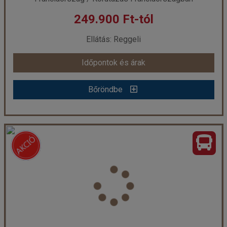
249.900 Ft-tól
már 239.900 Ft-tól
Ellátás: Reggeli
Időpontok és árak
Időpontok és árak
Bőröndbe
Bőröndbe
Párizs & a Loire-völgy kastélyai
Ország:
Franciaország
Város:
Körutazás Franciaországban
Utazás módja:
Busszal
Ellátás:
Reggeli
Szálláskategória:
Hotel **
Szobatípus:
3 ágyas szoba
Időtartam:
5 éj