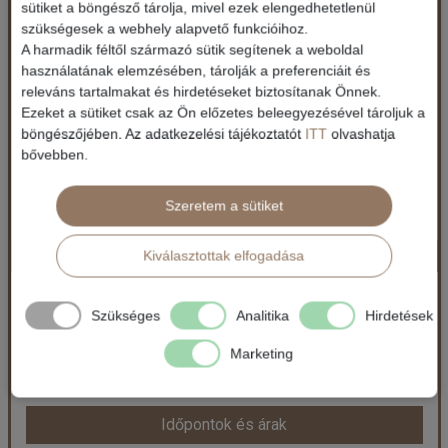
Az Olasz Riviéra és a Cote d Azur
sütiket a böngésző tárolja, mivel ezek elengedhetetlenül
szükségesek a webhely alapvető funkcióihoz.
A harmadik féltől származó sütik segítenek a weboldal
használatának elemzésében, tárolják a preferenciáit és
Ország:
Olaszország
Város:
Sanremo
releváns tartalmakat és hirdetéseket biztosítanak Önnek.
Utazás módja:
Busszal
Ezeket a sütiket csak az Ön előzetes beleegyezésével tároljuk a
Ellátás:
Félpanzió
böngészőjében. Az adatkezelési tájékoztatót
ITT
olvashatja
Szálláskategória:
Hotel ***
bővebben.
Szobatípus:
Kétágyas szoba
Időtartam:
7 éj
Szeretem a sütiket
Nyaralás Montenegróban
Kiválasztottak elfogadása
Időpont: 2026-08-23 | 7 éj
Montenegro / Körutazás Montenegróban
Szükséges
Analitika
Hirdetések
299.900 Ft-tól
már 284.900 Ft-tól
Marketing
Ellátás: Félpanzió
Időpontok és árak
Időpontok és árak