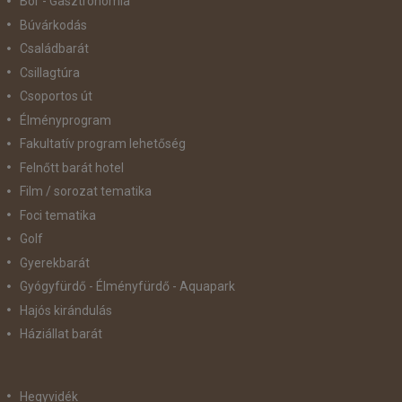
Bor - Gasztronómia
Búvárkodás
Családbarát
Csillagtúra
Csoportos út
Élményprogram
Fakultatív program lehetőség
Felnőtt barát hotel
Film / sorozat tematika
Foci tematika
Golf
Gyerekbarát
Gyógyfürdő - Élményfürdő - Aquapark
Hajós kirándulás
Háziállat barát
Hegyvidék