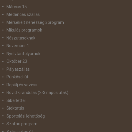
Március 15
Medencés szállás
Mérsékelt nehézségű program
Mikulás programok
Nászutasoknak
November 1
Nyelvtanfolyamok
Október 23
Pályaszállás
Pünkösdi út
Repülj és vezess
Rövid kirándulás (2-3 napos utak)
Síbérlettel
Síoktatás
Sportolási lehetőség
Szafari program
Szilveszteri út