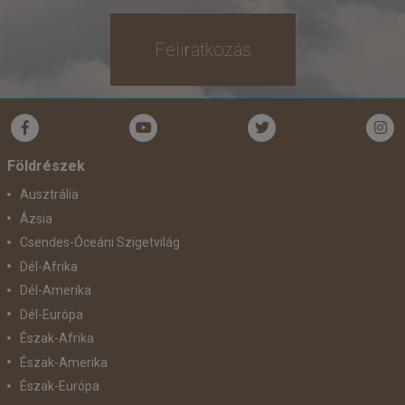
már 299.900 Ft-tól
Feliratkozás
Időpontok és árak
Bőröndbe
Földrészek
Ausztrália
Ázsia
Csendes-Óceáni Szigetvilág
Dél-Afrika
Dél-Amerika
Dél-Európa
Észak-Afrika
Észak-Amerika
Észak-Európa