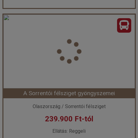
Az olasz tóvidék kincsei
Ország:
Olaszország
Város:
Körutazás Olaszországban
Utazás módja:
Busszal
Ellátás:
Reggeli
Szálláskategória:
Hotel ***
Szobatípus:
2 ágyas szoba
Időtartam:
4 éj
A Sorrentói félsziget gyöngyszemei
Időpont: 2026-08-19 | 4 éj
Olaszország / Sorrentói félsziget
239.900 Ft-tól
már 199.900 Ft-tól
Ellátás: Reggeli