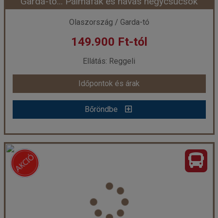
Garda-tó... Pálmafák és havas hegycsúcsok
Olaszország / Garda-tó
149.900 Ft-tól
Ellátás: Reggeli
Időpontok és árak
Bőröndbe
Garda-tó... Pálmafák és havas hegycsúcsok
Ország:
Olaszország
Város:
Sirmione
Utazás módja:
Busszal
Ellátás:
Reggeli
Szálláskategória:
Hotel ***