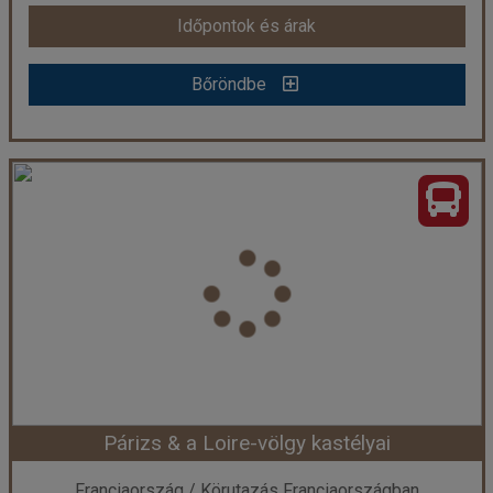
Időpontok és árak
Időpontok és árak
Bőröndbe
Bőröndbe
A Sorrentói félsziget gyöngyszemei
Ország:
Olaszország
Város:
Sorrentói félsziget
Utazás módja:
Busszal
Ellátás:
Reggeli
Szálláskategória:
Hotel ***
Szobatípus:
Kétágyas szoba
Időtartam:
6 éj
Párizs & a Loire-völgy kastélyai
Időpont: 2026-08-17 | 6 éj
Franciaország / Körutazás Franciaországban