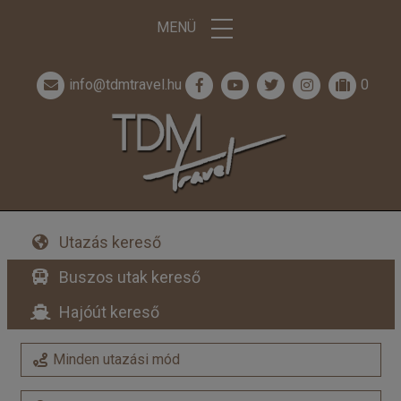
MENÜ
info@tdmtravel.hu
0
Utazás kereső
Buszos utak kereső
Hajóút kereső