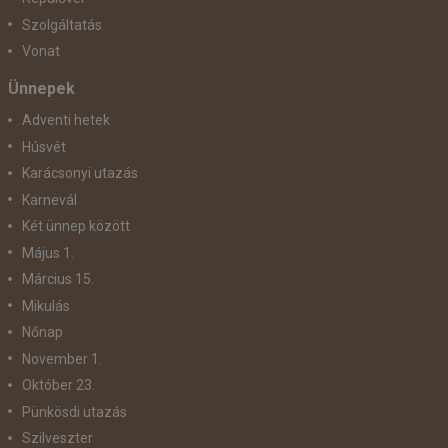
Szolgáltatás
Vonat
Ünnepek
Adventi hetek
Húsvét
Karácsonyi utazás
Karnevál
Két ünnep között
Május 1.
Március 15.
Mikulás
Nőnap
November 1.
Október 23.
Pünkösdi utazás
Szilveszter