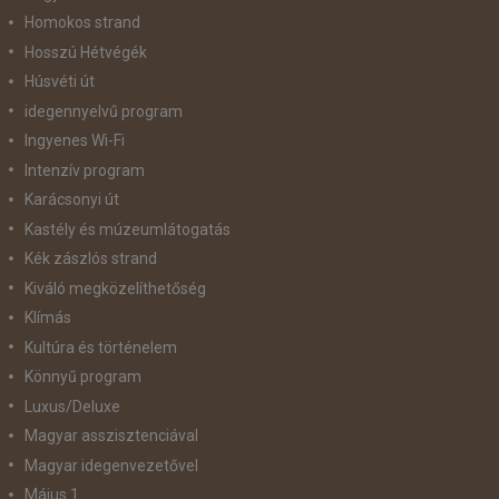
Homokos strand
Hosszú Hétvégék
Húsvéti út
idegennyelvű program
Ingyenes Wi-Fi
Intenzív program
Karácsonyi út
Kastély és múzeumlátogatás
Kék zászlós strand
Kiváló megközelíthetőség
Klímás
Kultúra és történelem
Könnyű program
Luxus/Deluxe
Magyar asszisztenciával
Magyar idegenvezetővel
Május 1