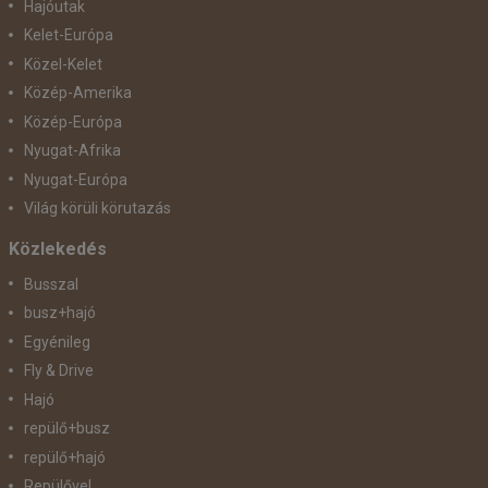
Hajóutak
Kelet-Európa
Közel-Kelet
Közép-Amerika
Közép-Európa
Nyugat-Afrika
Nyugat-Európa
Világ körüli körutazás
Közlekedés
Busszal
busz+hajó
Egyénileg
Fly & Drive
Hajó
repülő+busz
repülő+hajó
Repülővel