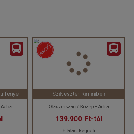
i fényei
Szilveszter Riminiben
 Adria
Olaszország / Közép - Adria
l
139.900 Ft-tól
Ellátás: Reggeli