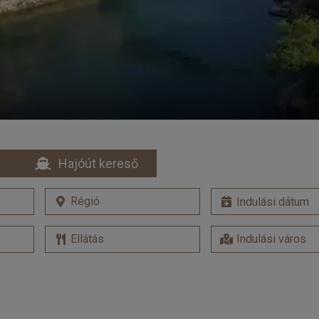
Hajóút kereső