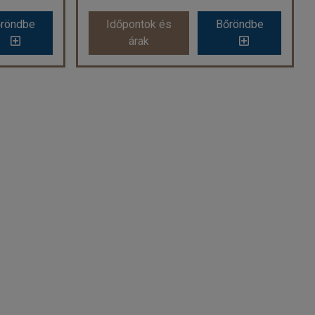
röndbe
Időpontok és
Bőröndbe
árak
 fényei
Szilveszter Riminiben
ág
Ország:
Olaszország
Város:
Rimini
zal
Utazás módja:
Busszal
Ellátás:
Reggeli
l ***
Szálláskategória:
Hotel ***
szoba
Szobatípus:
3 ágyas szoba
Időtartam:
3 éj
 2 éj
Időpont: 2026-12-30 | 3 éj
-tól
már 139.900 Ft-tól