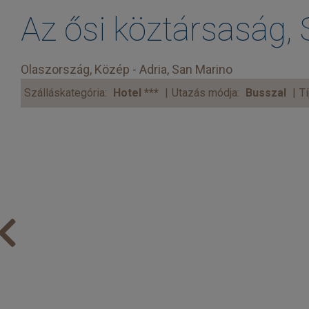
Az ősi köztársaság,
Olaszország, Közép - Adria, San Marino
Szálláskategória:
Hotel ***
Utazás módja:
Busszal
Tí