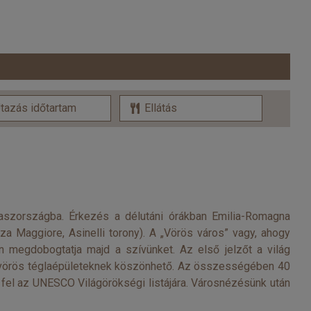
Olaszországba. Érkezés a délutáni órákban Emilia-Romagna
za Maggiore, Asinelli torony). A „Vörös város” vagy, ahogy
an megdobogtatja majd a szívünket. Az első jelzőt a világ
 a vörös téglaépületeknek köszönhető. Az összességében 40
t fel az UNESCO Világörökségi listájára. Városnézésünk után