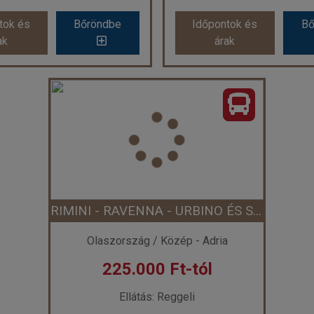
tok és
Bőröndbe
Időpontok és
Bő
ak
árak
teo nyomában Umbriában
Emilia-Romagna adventi
rszág:
Olaszország
Ország:
Olaszorsz
rutazás Olaszországban
Város:
Rimini
azás módja:
Busszal
Utazás módja:
Buss
Ellátás:
Reggeli
Ellátás:
Reggeli
láskategória:
Hotel ***
Szálláskategória:
Hote
típus:
Kétágyas szoba
Szobatípus:
3 ágyas 
Időtartam:
5 éj
Időtartam:
2 éj
RIMINI - RAVENNA - URBINO ÉS SAN-MARINO - TENGERPARTI PIHENÉSSEL - OLASZORSZÁG UTAZÁS BUSSZAL
ont: 2026-10-23 | 5 éj
Időpont: 2026-11-28 |
Olaszország / Közép - Adria
225.000 Ft-tól
 214.900 Ft-tól
már 89.900 Ft
Ellátás: Reggeli