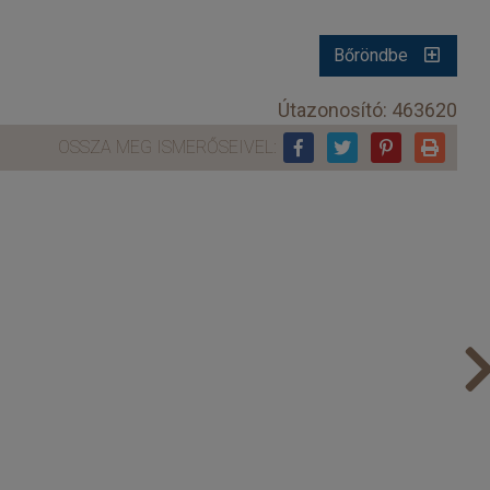
Bőröndbe
Útazonosító: 463620
OSSZA MEG ISMERŐSEIVEL: