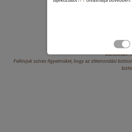
tájékoztatót
ITT
olvashatja bővebben.
B
Biztosítás:
3
Felhívjuk szíves figyelmüket, hogy az útlemondási biztos
bizto