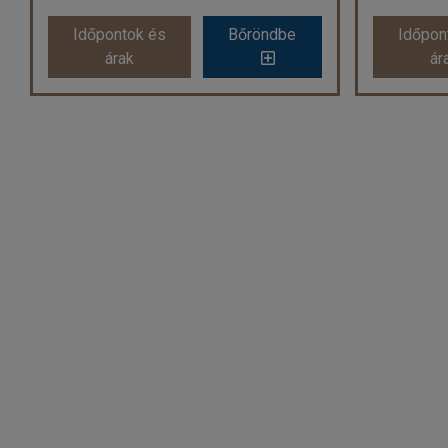
Időpontok és
Bőröndbe
Időpon
árak
ár
Toszkána varázsa
Don Mat
Ország:
Olaszország
O
Város:
Toszkána
Város:
Kö
Utazás módja:
Busszal
Ut
Ellátás:
Reggeli
Szálláskategória:
Hotel ***
Szál
Szobatípus:
Kétágyas szoba
Szoba
Időtartam:
4 éj
Időpont: 2026-10-23 | 4 éj
Időp
már 179.900 Ft-tól
már