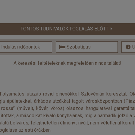
FONTOS TUDNIVALÓK FOGLALÁS ELŐTT
A keresési feltételeknek megfelelően nincs találat!
 Folyamatos utazás rövid pihenőkkel Szlovénián keresztül, 
la épületekkel, árkádos utcákkal tagolt városközpontban (Piaz
a rossa” (művelt, kövér, vörös) olaszos hangulatával garantált
tottak, a másodikat kiváló konyhájának, míg a harmadik jelző
atú belváros, felejthetetlen élményt nyújt, nem véletlenül kerül
oglalása az esti órákban.