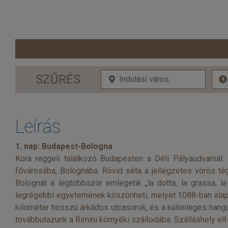
SZŰRÉS
Leírás
1. nap: Budapest-Bologna
Kora reggeli találkozó Budapesten a Déli Pályaudvarnál.
fővárosába, Bolognába. Rövid séta a jellegzetes vörös tég
Bolognát a legtöbbször emlegetik „la dotta, la grassa, l
legrégebbi egyetemének köszönheti, melyet 1088-ban alapí
kilométer hosszú árkádos utcasorok, és a különleges hangul
továbbutazunk a Rimini környéki szállodába. Szálláshely elf