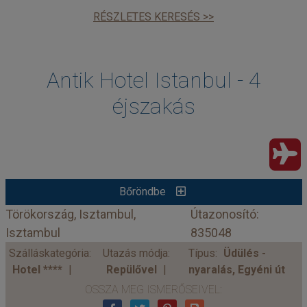
RÉSZLETES KERESÉS >>
Antik Hotel Istanbul - 4
éjszakás
Bőröndbe
Törökország, Isztambul,
Útazonosító:
Isztambul
835048
Szálláskategória:
Utazás módja:
Típus:
Üdülés -
Hotel ****
Repülővel
nyaralás, Egyéni út
OSSZA MEG ISMERŐSEIVEL: