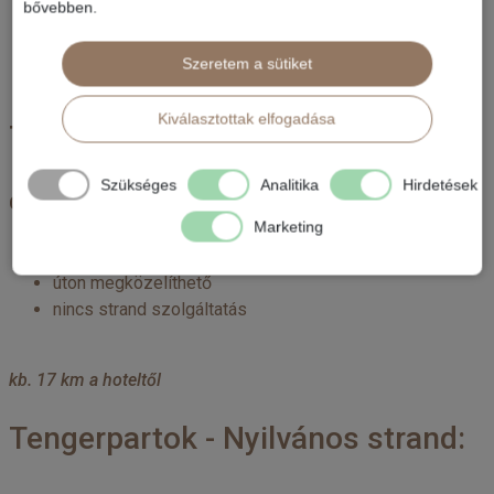
bővebben.
kb. 41 km-re az isztambuli repülőtértől
Szeretem a sütiket
Kiválasztottak elfogadása
Tengerpartok - Nyilvános strand:
Szükséges
Analitika
Hirdetések
Caddebostan
Marketing
homokos
enyhe lejtés a tengerhez
úton megközelíthető
nincs strand szolgáltatás
kb. 17 km a hoteltől
Tengerpartok - Nyilvános strand: