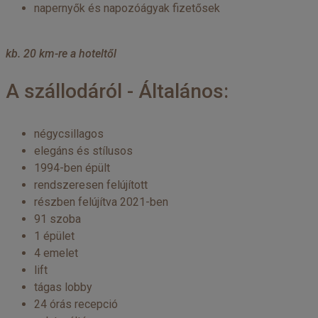
napernyők és napozóágyak fizetősek
kb. 20 km-re a hoteltől
A szállodáról - Általános:
négycsillagos
elegáns és stílusos
1994-ben épült
rendszeresen felújított
részben felújítva 2021-ben
91 szoba
1 épület
4 emelet
lift
tágas lobby
24 órás recepció