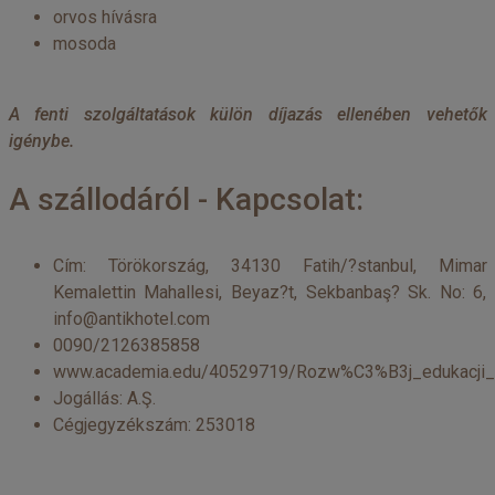
orvos hívásra
mosoda
A fenti szolgáltatások külön díjazás ellenében vehetők
igénybe.
A szállodáról - Kapcsolat:
Cím: Törökország, 34130 Fatih/?stanbul, Mimar
Kemalettin Mahallesi, Beyaz?t, Sekbanbaş? Sk. No: 6,
info@antikhotel.com
0090/2126385858
www.academia.edu/40529719/Rozw%C3%B3j_edukacji
Jogállás: A.Ş.
Cégjegyzékszám: 253018