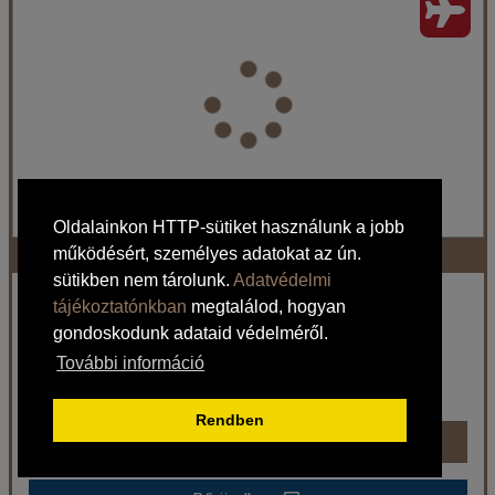
Ország:
Törökország
Város:
Isztambul
Utazás módja:
Repülővel
Ellátás:
Reggeli
Szálláskategória:
Hotel ***
Szobatípus:
Szoba Standard Kétszemélyes
Időtartam:
5 éj
Oldalainkon HTTP-sütiket használunk a jobb
Aprilis Gold Hotel
működésért, személyes adatokat az ún.
Időpont: 2026-08-12 | 5 éj
sütikben nem tárolunk.
Adatvédelmi
Törökország / Isztambul
tájékoztatónkban
megtalálod, hogyan
gondoskodunk adataid védelméről.
316.518 Ft-tól
már 370.058 Ft-tól
További információ
Ellátás: Reggeli
Időpontok és árak
Rendben
Időpontok és árak
Bőröndbe