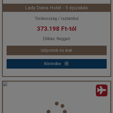
Lady Diana Hotel - 5 éjszakás
Időpont: 2026-08-12 | 4 éj
Törökország / Isztambul
373.198 Ft-tól
már 321.278 Ft-tól
Ellátás: Reggeli
Időpontok és árak
Időpontok és árak
Bőröndbe
Bőröndbe
Lady Diana Hotel - 5 éjszakás
Ország:
Törökország
Város:
Isztambul
Utazás módja:
Repülővel