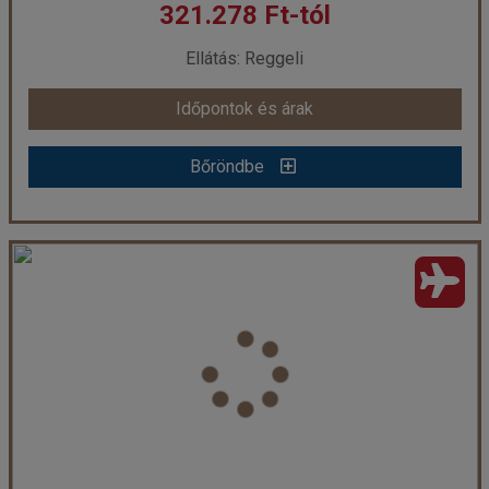
321.278 Ft-tól
már 337.538 Ft-tól
Ellátás: Reggeli
Időpontok és árak
Időpontok és árak
Bőröndbe
Bőröndbe
Golden Crown Hotel - 4 éjszakás
Ország:
Törökország
Város:
Isztambul
Utazás módja:
Repülővel
Ellátás:
Reggeli
Szálláskategória:
Hotel ***
Szobatípus:
Szoba Standard Kétszemélyes
Időtartam:
4 éj