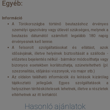
Egyéb:
Információ
A Törökországba történő beutazáshoz érvényes
személyi igazolvány vagy útlevél szükséges, melynek a
beutazás dátumától számított legalább 180 napig
érvényesnek kell lennie.
A felsorolt szolgáltatásokat és ellátást, azok
idősávjának, illetve helyének biztosítását a szálloda -
előzetes bejelentés nélkül - bármikor módosíthatja vagy
bizonyos esetekben korlátozhatja, szüneteltetheti (pl.
szezonalitás, időjárási viszonyok, vis major stb.)
Az oldalon található információk és leírások kizárólag
tájékoztató jellegűek. Egyes szolgáltatások a
helyszínen térítéskötelesek lehetnek, illetve a részletek
eltérhetnek az itt leírtaktól.
Hasonló ajánlatok