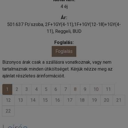
4 éj
501.637 Ft/szoba, 2F+1GY(4-11);1F+1GY(12-18)+1GY(4-
11), Reggeli, BUD
Foglalás
Bizonyos árak csak a szállásra vonatkoznak, vagy nem
tartalmaznak minden útiköltséget. Kérjük nézze meg az
ajánlat részletes árinformációit.
1
2
3
4
5
6
7
8
9
10
11
12
13
14
15
16
17
18
19
20
21
22