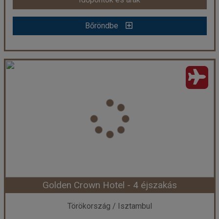
Bőröndbe
Lady Diana Hotel - 4 éjszakás
Ország:
Törökország
Város:
Isztambul
Utazás módja:
Repülővel
Ellátás:
Reggeli
Szálláskategória:
Hotel ****
Szobatípus:
Szoba Standard Kétszemélyes
Időtartam:
4 éj
Golden Crown Hotel - 4 éjszakás
Időpont: 2026-08-12 | 4 éj
Törökország / Isztambul