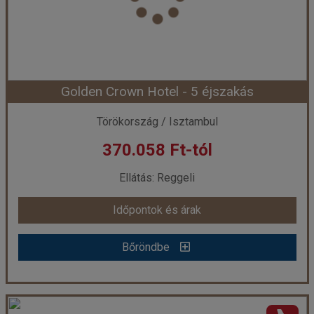
Ellátás:
Reggeli
Szálláskategória:
Hotel ****
Szobatípus:
Szoba Standard Kétszemélyes
Időtartam:
5 éj
Golden Crown Hotel - 5 éjszakás
Időpont: 2026-08-12 | 5 éj
Törökország / Isztambul
370.058 Ft-tól
már 373.198 Ft-tól
Ellátás: Reggeli
Időpontok és árak
Időpontok és árak
Bőröndbe
Bőröndbe
Golden Crown Hotel - 5 éjszakás