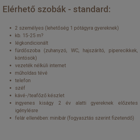
Elérhető szobák - standard:
2 személyes (lehetőség 1 pótágyra gyereknek)
kb. 15-25 m?
légkondicionált
fürdőszoba (zuhanyzó, WC, hajszárító, piperecikkek,
köntösök)
vezeték nélküli internet
műholdas tévé
telefon
széf
kávé-/teafőző készlet
ingyenes kiságy 2 év alatti gyereknek előzetes
igénylésre
felár ellenében: minibár (fogyasztás szerint fizetendő)