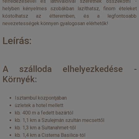
felfedezésével és látnivalóival szeretnék összekötni -
helyben kényelmes szobákban lazíthatsz, finom ételeket
kóstolhatsz az étteremben, és a legfontosabb
nevezetességek könnyen gyalogosan elérhetők!
Leírás:
A szálloda elhelyezkedése -
Környék:
Isztambul központjában
üzletek a hotel mellett
kb. 400 m a fedett bazártól
kb. 1,1 km a Szulejmán szultán mecsettől
kb. 1,3 km a Sultanahmet-től
kb. 1,4 km a Cisterna Basilica-tól