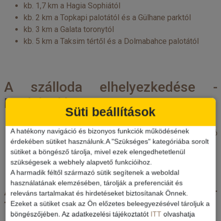
kb. 1,7 km a Hagia Sophiától
kb. 2 km a Topkapi palotától és a Gülhane parktól
kb. 3 km a Galata toronytól
kb. 5 km a Taksim tértől és a Dolmabahce palotától
A szálloda elhelyezkedése -
Közlekedés:
Süti beállítások
A hatékony navigáció és bizonyos funkciók működésének
buszmegálló kb. 140 m-re a hoteltől, villamosmegálló
érdekében sütiket használunk.A "Szükséges" kategóriába sorolt
kb. 400 m-re a hoteltől
sütiket a böngésző tárolja, mivel ezek elengedhetetlenül
szükségesek a webhely alapvető funkcióihoz.
A harmadik féltől származó sütik segítenek a weboldal
használatának elemzésében, tárolják a preferenciáit és
A szálloda elhelyezkedése -
releváns tartalmakat és hirdetéseket biztosítanak Önnek.
Távolság a repülőtértől:
Ezeket a sütiket csak az Ön előzetes beleegyezésével tároljuk a
böngészőjében. Az adatkezelési tájékoztatót
ITT
olvashatja