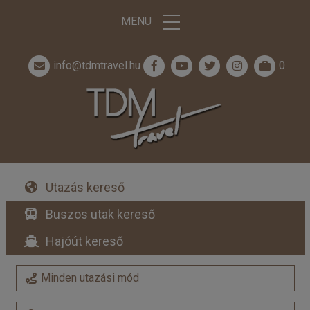
MENÜ
info@tdmtravel.hu
0
Utazás kereső
Buszos utak kereső
Hajóút kereső