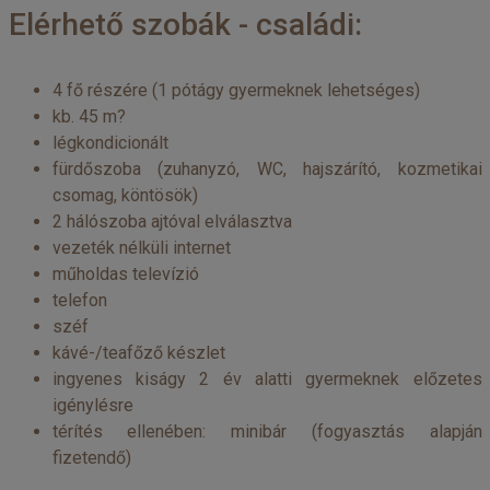
Elérhető szobák - családi:
4 fő részére (1 pótágy gyermeknek lehetséges)
kb. 45 m?
légkondicionált
fürdőszoba (zuhanyzó, WC, hajszárító, kozmetikai
csomag, köntösök)
2 hálószoba ajtóval elválasztva
vezeték nélküli internet
műholdas televízió
telefon
széf
kávé-/teafőző készlet
ingyenes kiságy 2 év alatti gyermeknek előzetes
igénylésre
térítés ellenében: minibár (fogyasztás alapján
fizetendő)