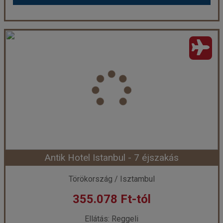
Antik Hotel Istanbul - 5 éjszakás
Ország:
Törökország
Város:
Isztambul
Utazás módja:
Repülővel
Ellátás:
Reggeli
Szálláskategória:
Hotel ****
Szobatípus:
Szoba Standard Kétszemélyes
Időtartam:
5 éj
Antik Hotel Istanbul - 7 éjszakás
Időpont: 2026-08-11 | 5 éj
Törökország / Isztambul
355.078 Ft-tól
már 332.938 Ft-tól
Ellátás: Reggeli