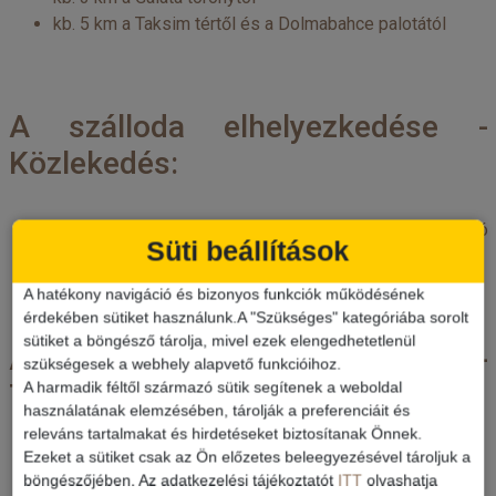
kb. 5 km a Taksim tértől és a Dolmabahce palotától
A szálloda elhelyezkedése -
Közlekedés:
buszmegálló kb. 140 m-re a hoteltől, villamosmegálló
Süti beállítások
kb. 400 m-re a hoteltől
A hatékony navigáció és bizonyos funkciók működésének
érdekében sütiket használunk.A "Szükséges" kategóriába sorolt
sütiket a böngésző tárolja, mivel ezek elengedhetetlenül
A szálloda elhelyezkedése -
szükségesek a webhely alapvető funkcióihoz.
Távolság a repülőtértől:
A harmadik féltől származó sütik segítenek a weboldal
használatának elemzésében, tárolják a preferenciáit és
releváns tartalmakat és hirdetéseket biztosítanak Önnek.
Ezeket a sütiket csak az Ön előzetes beleegyezésével tároljuk a
kb. 41 km-re az isztambuli repülőtértől
böngészőjében. Az adatkezelési tájékoztatót
ITT
olvashatja