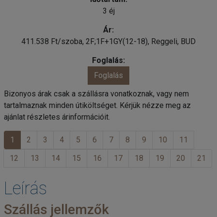
3 éj
411.538 Ft/szoba, 2F;1F+1GY(12-18), Reggeli, BUD
Foglalás
Bizonyos árak csak a szállásra vonatkoznak, vagy nem
tartalmaznak minden útiköltséget. Kérjük nézze meg az
ajánlat részletes árinformációit.
1
2
3
4
5
6
7
8
9
10
11
12
13
14
15
16
17
18
19
20
21
Leírás
Szállás jellemzők