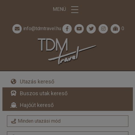
MENÜ
info@tdmtravel.hu
0
Utazás kereső
Buszos utak kereső
Hajóút kereső