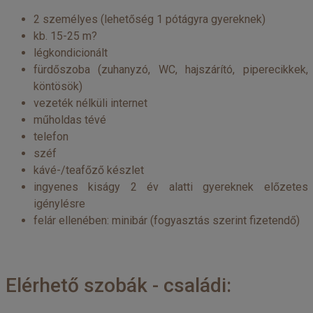
2 személyes (lehetőség 1 pótágyra gyereknek)
kb. 15-25 m?
légkondicionált
fürdőszoba (zuhanyzó, WC, hajszárító, piperecikkek,
köntösök)
vezeték nélküli internet
műholdas tévé
telefon
széf
kávé-/teafőző készlet
ingyenes kiságy 2 év alatti gyereknek előzetes
igénylésre
felár ellenében: minibár (fogyasztás szerint fizetendő)
Elérhető szobák - családi: