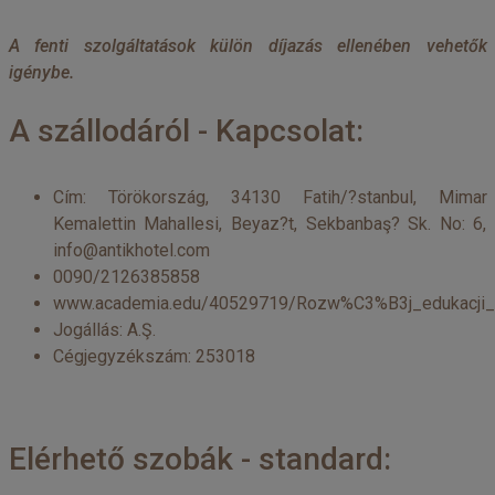
A fenti szolgáltatások külön díjazás ellenében vehetők
igénybe.
A szállodáról - Kapcsolat:
Cím: Törökország, 34130 Fatih/?stanbul, Mimar
Kemalettin Mahallesi, Beyaz?t, Sekbanbaş? Sk. No: 6,
info@antikhotel.com
0090/2126385858
www.academia.edu/40529719/Rozw%C3%B3j_edukacji
Jogállás: A.Ş.
Cégjegyzékszám: 253018
Elérhető szobák - standard: