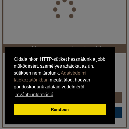
Város:
Isztambul
Utazás módja:
Repülővel
Ellátás:
Reggeli
Szálláskategória:
Hotel ****
Szobatípus:
Szoba Standard Kétszemélyes
Időtartam:
5 éj
Golden Crown Hotel - 5 éjszakás
Időpont: 2026-08-11 | 5 éj
Oldalainkon HTTP-sütiket használunk a jobb
Törökország / Isztambul
működésért, személyes adatokat az ún.
370.058 Ft-tól
sütikben nem tárolunk.
Adatvédelmi
már 373.198 Ft-tól
tájékoztatónkban
megtalálod, hogyan
Ellátás: Reggeli
gondoskodunk adataid védelméről.
Időpontok és árak
További információ
Időpontok és árak
Bőröndbe
Rendben
Bőröndbe