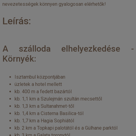
nevezetességek könnyen gyalogosan elérhetők!
Leírás:
A szálloda elhelyezkedése -
Környék:
Isztambul központjában
üzletek a hotel mellett
kb. 400 m a fedett bazártól
kb. 1,1 km a Szulejmán szultán mecsettől
kb. 1,3 km a Sultanahmet-től
kb. 1,4 km a Cisterna Basilica-tól
kb. 1,7 km a Hagia Sophiától
kb. 2 km a Topkapi palotától és a Gülhane parktól
kb. 3 km a Galata toronytól