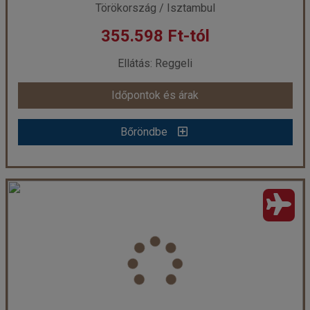
Törökország / Isztambul
355.598 Ft-tól
már 355.078 Ft-tól
Ellátás: Reggeli
Időpontok és árak
Időpontok és árak
Bőröndbe
Bőröndbe
Antik Hotel Istanbul - 6 éjszakás
Ország:
Törökország
Város:
Isztambul
Utazás módja:
Repülővel
Ellátás:
Reggeli
Szálláskategória:
Hotel ****
Szobatípus:
Szoba Standard Kétszemélyes
Időtartam:
6 éj