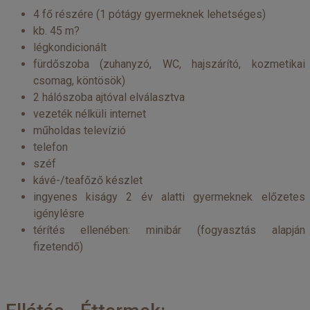
4 fő részére (1 pótágy gyermeknek lehetséges)
kb. 45 m?
légkondicionált
fürdőszoba (zuhanyzó, WC, hajszárító, kozmetikai
csomag, köntösök)
2 hálószoba ajtóval elválasztva
vezeték nélküli internet
műholdas televízió
telefon
széf
kávé-/teafőző készlet
ingyenes kiságy 2 év alatti gyermeknek előzetes
igénylésre
térítés ellenében: minibár (fogyasztás alapján
fizetendő)