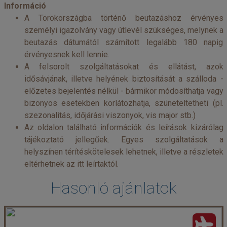
Információ
A Törökországba történő beutazáshoz érvényes
személyi igazolvány vagy útlevél szükséges, melynek a
beutazás dátumától számított legalább 180 napig
érvényesnek kell lennie.
A felsorolt szolgáltatásokat és ellátást, azok
idősávjának, illetve helyének biztosítását a szálloda -
előzetes bejelentés nélkül - bármikor módosíthatja vagy
bizonyos esetekben korlátozhatja, szüneteltetheti (pl.
szezonalitás, időjárási viszonyok, vis major stb.)
Az oldalon található információk és leírások kizárólag
tájékoztató jellegűek. Egyes szolgáltatások a
helyszínen térítéskötelesek lehetnek, illetve a részletek
eltérhetnek az itt leírtaktól.
Hasonló ajánlatok