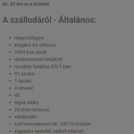
kb. 20 km-re a hoteltől
A szállodáról - Általános:
négycsillagos
elegáns és stílusos
1994-ben épült
rendszeresen felújított
részben felújítva 2021-ben
91 szoba
1 épület
4 emelet
lift
tágas lobby
24 órás recepció
valutaváltó
konferenciaterem kb. 100 fő részére
ingyenes vezeték nélküli internet