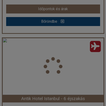
Időpontok és árak
Időpontok és árak
Bőröndbe
Bőröndbe
Antik Hotel Istanbul - 7 éjszakás
Ország:
Törökország
Város:
Isztambul
Utazás módja:
Repülővel
Ellátás:
Reggeli
Szálláskategória:
Hotel ****
Szobatípus:
Szoba Standard Kétszemélyes
Időtartam:
7 éj
Antik Hotel Istanbul - 6 éjszakás
Időpont: 2026-08-11 | 7 éj