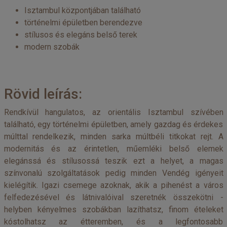
Isztambul központjában található
történelmi épületben berendezve
stílusos és elegáns belső terek
modern szobák
Rövid leírás:
Rendkívül hangulatos, az orientális Isztambul szívében
található, egy történelmi épületben, amely gazdag és érdekes
múlttal rendelkezik, minden sarka múltbéli titkokat rejt. A
modernitás és az érintetlen, műemléki belső elemek
elegánssá és stílusossá teszik ezt a helyet, a magas
színvonalú szolgáltatások pedig minden Vendég igényeit
kielégítik. Igazi csemege azoknak, akik a pihenést a város
felfedezésével és látnivalóival szeretnék összekötni -
helyben kényelmes szobákban lazíthatsz, finom ételeket
kóstolhatsz az étteremben, és a legfontosabb