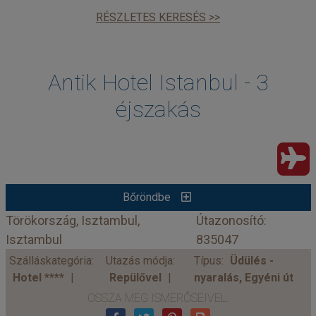
RÉSZLETES KERESÉS >>
Antik Hotel Istanbul - 3
éjszakás
Bőröndbe
Törökország, Isztambul,
Útazonosító:
Isztambul
835047
Szálláskategória:
Utazás módja:
Típus:
Üdülés -
Hotel ****
Repülővel
nyaralás, Egyéni út
OSSZA MEG ISMERŐSEIVEL: