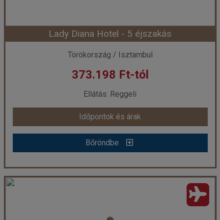
Lady Diana Hotel - 5 éjszakás
Időpont: 2026-08-11 | 6 éj
Törökország / Isztambul
373.198 Ft-tól
már 355.598 Ft-tól
Ellátás: Reggeli
Időpontok és árak
Időpontok és árak
Bőröndbe
Bőröndbe
Lady Diana Hotel - 5 éjszakás
Ország:
Törökország