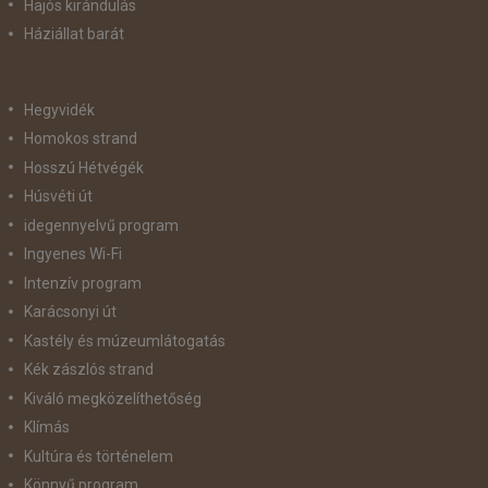
Hajós kirándulás
Háziállat barát
Hegyvidék
Homokos strand
Hosszú Hétvégék
Húsvéti út
idegennyelvű program
Ingyenes Wi-Fi
Intenzív program
Karácsonyi út
Kastély és múzeumlátogatás
Kék zászlós strand
Kiváló megközelíthetőség
Klímás
Kultúra és történelem
Könnyű program