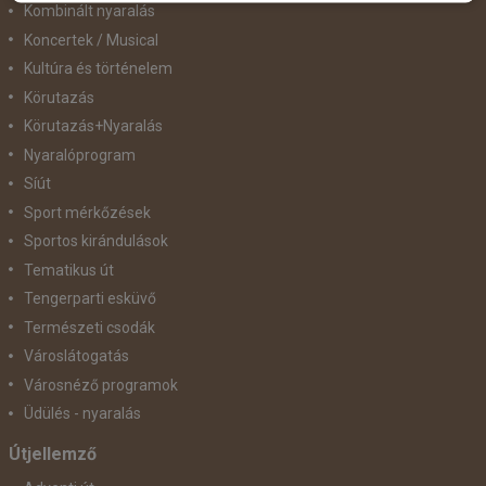
Kombinált nyaralás
Koncertek / Musical
Kultúra és történelem
Körutazás
Körutazás+Nyaralás
Nyaralóprogram
Síút
Sport mérkőzések
Sportos kirándulások
Tematikus út
Tengerparti esküvő
Természeti csodák
Városlátogatás
Városnéző programok
Üdülés - nyaralás
Útjellemző