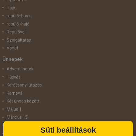
Hajó
repülő+busz
repülő+hajó
Repülővel
Szolgáltatás
Vonat
Ünnepek
Adventi hetek
Húsvét
Karácsonyi utazás
Karnevál
Két ünnep között
Május 1.
Március 15.
Mikulás
Süti beállítások
Nőnap