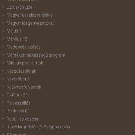
Luxus/Deluxe
Magyar asszisztenciával
Magyar idegenvezetővel
Május 1
Március 15
Medencés szállás
Mérsékelt nehézségű program
Mikulás programok
Nászutasoknak
November 1
Nyelvtanfolyamok
Október 23
Pályaszállás
Pünkösdi út
Repülj és vezess
Rövid kirándulás (2-3 napos utak)
Síbérlettel