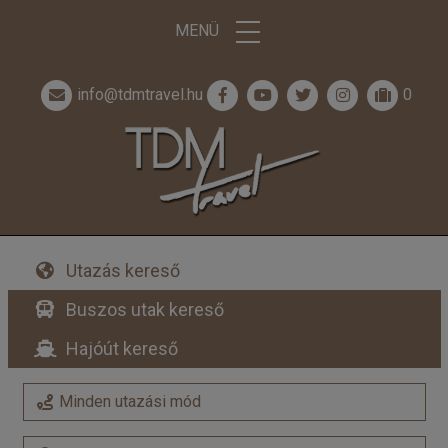
MENÜ
info@tdmtravel.hu
0
Utazás kereső
Buszos utak kereső
Hajóút kereső