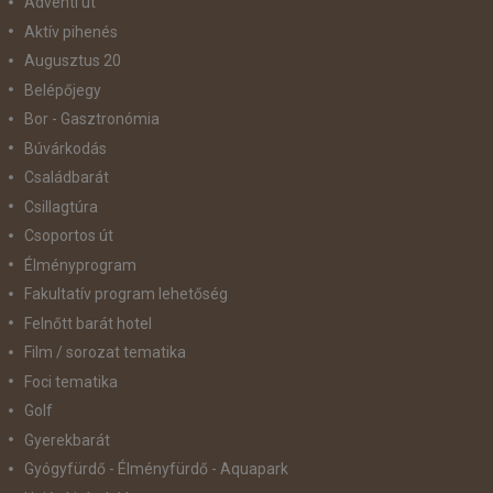
Adventi út
Aktív pihenés
Augusztus 20
Belépőjegy
Bor - Gasztronómia
Búvárkodás
Családbarát
Csillagtúra
Csoportos út
Élményprogram
Fakultatív program lehetőség
Felnőtt barát hotel
Film / sorozat tematika
Foci tematika
Golf
Gyerekbarát
Gyógyfürdő - Élményfürdő - Aquapark