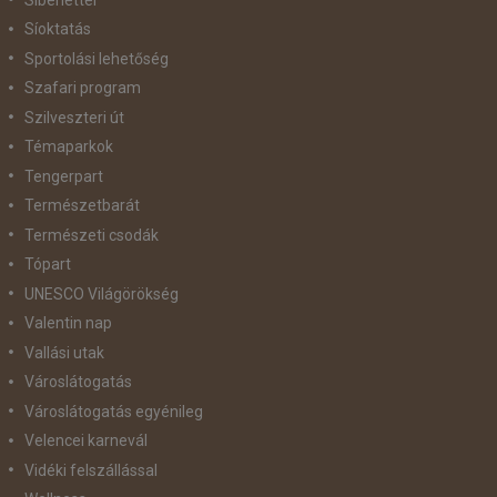
Síoktatás
Sportolási lehetőség
Szafari program
Szilveszteri út
Témaparkok
Tengerpart
Természetbarát
Természeti csodák
Tópart
UNESCO Világörökség
Valentin nap
Vallási utak
Városlátogatás
Városlátogatás egyénileg
Velencei karnevál
Vidéki felszállással