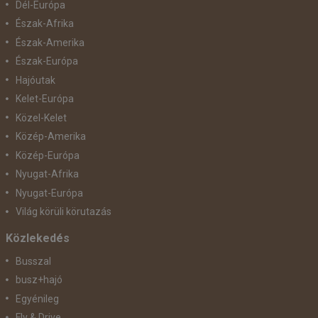
Dél-Európa
Észak-Afrika
Észak-Amerika
Észak-Európa
Hajóutak
Kelet-Európa
Közel-Kelet
Közép-Amerika
Közép-Európa
Nyugat-Afrika
Nyugat-Európa
Világ körüli körutazás
Közlekedés
Busszal
busz+hajó
Egyénileg
Fly & Drive