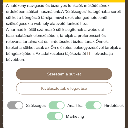
November 1.
A hatékony navigáció és bizonyos funkciók működésének
érdekében sütiket használunk.A "Szükséges" kategóriába sorolt
Október 23.
sütiket a böngésző tárolja, mivel ezek elengedhetetlenül
Pünkösdi utazás
szükségesek a webhely alapvető funkcióihoz.
Szilveszter
A harmadik féltől származó sütik segítenek a weboldal
használatának elemzésében, tárolják a preferenciáit és
Tavaszi szünet
releváns tartalmakat és hirdetéseket biztosítanak Önnek.
Valentin nap
Ezeket a sütiket csak az Ön előzetes beleegyezésével tároljuk a
Programtípus
böngészőjében. Az adatkezelési tájékoztatót
ITT
olvashatja
bővebben.
1 napos utak
Belépőjegy
Szeretem a sütiket
Egyéni út
Egzotikus út
Kiválasztottak elfogadása
Fesztiválok
Golfút
Szükséges
Analitika
Hirdetések
Gyalogtúra
Hajóút
Marketing
Ifjúsági program / Osztálykirándulás