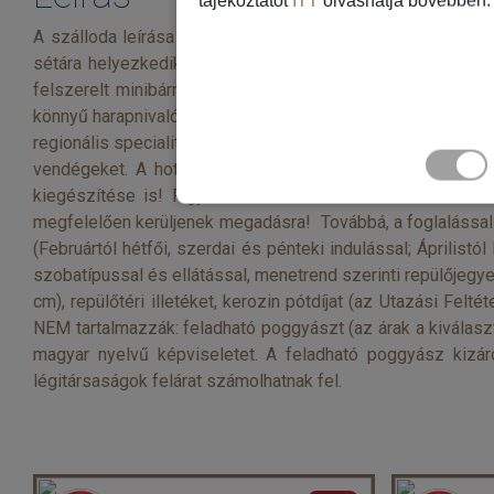
tájékoztatót
ITT
olvashatja bővebben.
A szálloda leírása FEKVÉS A Hotel Falcon Naama Star kb. 
sétára helyezkedik el Naama Bay fő bevásárlóutcáitól. EL
felszerelt minibárral rendelkezik. ÉTEL ÉS ITAL Reggelivel
könnyű harapnivalók, trópusi koktélok és alkoholmentes ita
regionális specialitások készülnek. SPORT ÉS SZABADIDŐ A
vendégeket. A hotel weboldala: https://falcon-hotels.c
kiegészítése is! Figyelem! A szerződéskötést követően
megfelelően kerüljenek megadásra! Továbbá, a foglalással
(Februártól hétfői, szerdai és pénteki indulással; Áprilistó
szobatípussal és ellátással, menetrend szerinti repülőjeg
cm), repülőtéri illetéket, kerozin pótdíjat (az Utazási Felt
NEM tartalmazzák: feladható poggyászt (az árak a kiválasztot
magyar nyelvű képviseletet. A feladható poggyász kizáró
légitársaságok felárat számolhatnak fel.