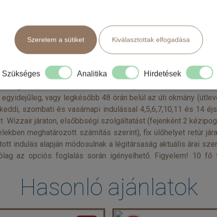
14 km-re található a Sharm el Sheikh Nemzetközi Repülőtértől,
HELYEZÉS A szobák tágasak, világosak, bézs árnyalatokkal díszí
, félpanziós (reggeli és vacsora italok nélkül)- és all inclusiv
Szeretem a sütiket
Kiválasztottak elfogadása
lok fogyaszthatók. A hangulatos kávézó meleg italokat és saláták
 Falcon Naama Star szabadtéri úszómedencével, pezsgőfürdővel,
Szükséges
Analitika
Hirdetések
om/naamastar/ Egyéni utazási csomag részletei Az egyéni (di
 a foglalás részleteinek és a személyes adatoknak módosít
 egyidejűleg, vagy legkésőbb 48 órán belül az úti okmány (útl
l keddi, szombati és vasárnapi indulással 4,5,6,7,10,11 és 14 éj
yet Wizzair járaton, elsőbbségi szolgáltatást (fejenként 2 kéz
ételekben meghatározott számítás szerint), fix ülőhelyet retúr jár
t indulás alapján módosulnak a légitársaság aktuális árai szerin
lag az opciós foglalás során igényelhető. Figyelem! 10 fő f
Hasonló ajánlatok