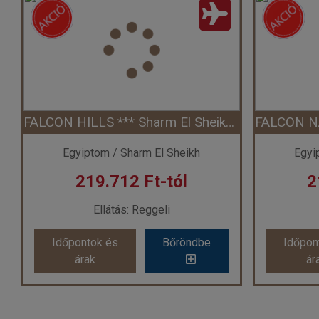
FALCON HILLS *** Sharm El Sheikh repülővel
Egyiptom / Sharm El Sheikh
Egyi
219.712 Ft-tól
2
Ellátás: Reggeli
Időpontok és
Bőröndbe
Időpon
árak
ár
FALCON HILLS *** Sharm El Sheikh repülővel