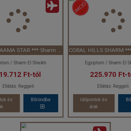
FALCON NAAMA STAR *** Sharm El Sheikh repülővel
ptom / Sharm El Sheikh
Egyiptom / Sharm El S
19.712 Ft-tól
225.970 Ft-t
Ellátás: Reggeli
Ellátás: Reggeli
tok és
Bőröndbe
Időpontok és
Bő
ak
árak
FALCON NAAMA STAR *** Sharm El Sheikh repülővel