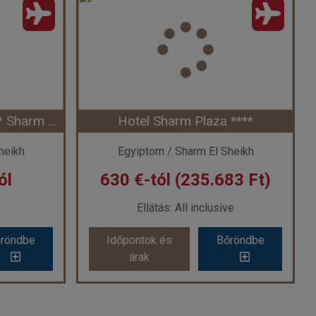
CORAL HILLS SHARM *** Sharm El Sheikh repülővel
Hotel Sharm Plaza ****
heikh
Egyiptom / Sharm El Sheikh
ól
630 €-tól (235.683 Ft)
Ellátás: All inclusive
röndbe
Időpontok és
Bőröndbe
árak
CORAL HILLS SHARM *** Sharm El Sheikh repülővel
Hotel Sharm Plaza ****