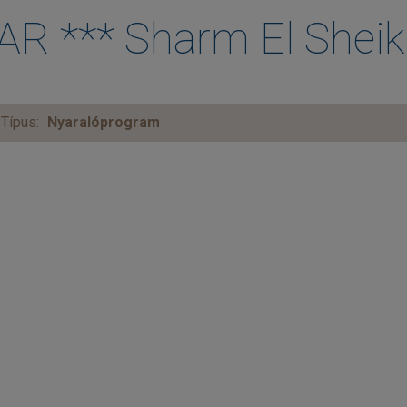
*** Sharm El Sheikh
Típus:
Nyaralóprogram