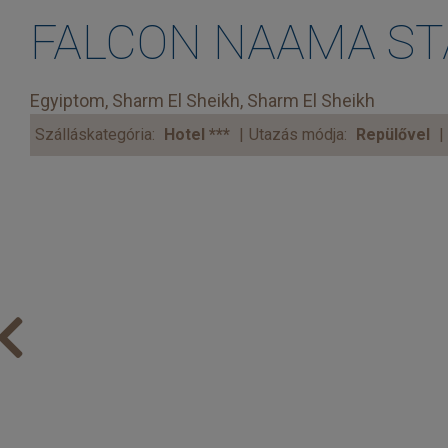
FALCON NAAMA STAR 
Egyiptom, Sharm El Sheikh, Sharm El Sheikh
Szálláskategória:
Hotel ***
Utazás módja:
Repülővel