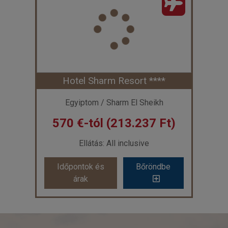
Ország:
Egyiptom
Ország:
Egyipto
ros:
Sharm El Sheikh
Város:
Sharm El She
zás módja:
Repülővel
Utazás módja:
Repül
Ellátás:
Reggeli
Ellátás:
Reggeli
láskategória:
Hotel ***
Szálláskategória:
Hote
s:
standard kétágyas szoba, kertre néző
Szobatípus:
standard kétágyas szoba, 
Időtartam:
7 éj
Időtartam:
7 éj
Hotel Sharm Resort ****
ont: 2026-08-09 | 7 éj
Időpont: 2026-08-09 |
Egyiptom / Sharm El Sheikh
570 €-tól (213.237 Ft)
 219.712 Ft-tól
már 225.970 Ft
Ellátás: All inclusive
tok és
Bőröndbe
Időpontok és
Bő
Időpontok és
Bőröndbe
ak
árak
árak
Hotel Sharm Resort ****