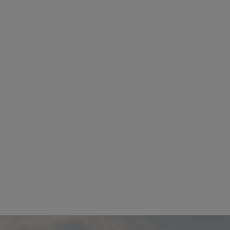
m
Ország:
Egyiptom
ikh
Város:
Naama Bay
ővel
Utazás módja:
Repülővel
Ellátás:
All inclusive
l ***
Szálláskategória:
Hotel ****
medencére néző
Szobatípus:
Családi szoba
Időtartam:
14 éj
 7 éj
Időpont: 2026-08-15 | 14 éj
-tól
már 630 €-tól (235.683 Ft)
röndbe
Időpontok és
Bőröndbe
árak