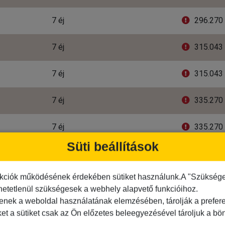
7 éj
296.270 
7 éj
315.043 
7 éj
315.043 
7 éj
335.270 
7 éj
335.270 
Süti beállítások
lmaznak minden útiköltséget. Kérjük nézze meg az ajánlat részle
2
13
14
15
16
kciók működésének érdekében sütiket használunk.A "Szükséges"
hetetlenül szükségesek a webhely alapvető funkcióihoz.
r minden kötelező költséget tartalmaz (repülőjegyet és ille
tenek a weboldal használatának elemzésében, tárolják a preferen
ket a sütiket csak az Ön előzetes beleegyezésével tároljuk a b