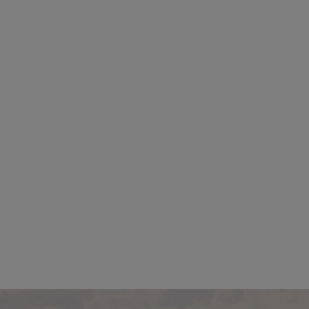
Ország:
Egyiptom
Város:
Sharm El Sheikh
Vá
Utazás módja:
Repülővel
Uta
Ellátás:
Reggeli
Szálláskategória:
Hotel ***
Szál
Szobatípus:
standard kétágyas szoba, kertre néző
Szobatípu
Időtartam:
7 éj
Időpont: 2026-08-09 | 7 éj
Időp
már 219.712 Ft-tól
már
Időpontok és
Bőröndbe
Időpon
árak
ár