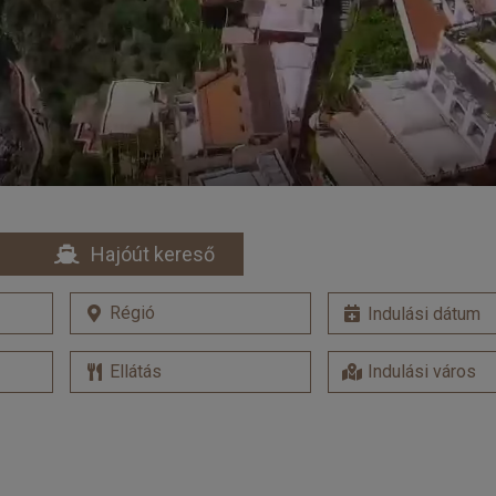
Hajóút kereső