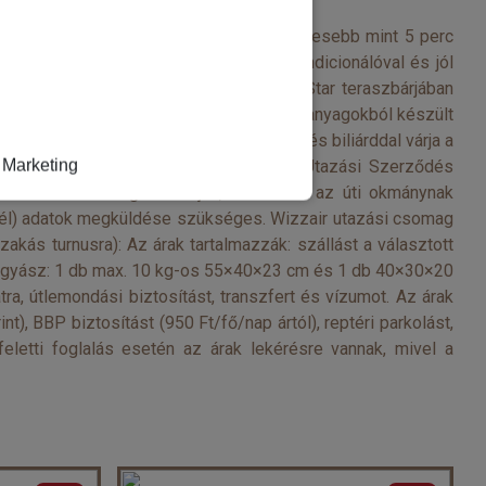
 kb. 900 méterre a tengerparttól, és kevesebb mint 5 perc
tettek. Mindegyik szoba TV-vel, légkondicionálóval és jól
e ellátással foglalható. A Falcon Naama Star teraszbárjában
at kínál. Az étteremben friss, helyi alapanyagokból készült
 zenés műsorokkal, asztalitenisszel és biliárddal várja a
Marketing
namikus) utazási csomagra érvényes az Utazási Szerződés
ása nem lehetséges! Kérjük, az adatok az úti okmánynak
evél) adatok megküldése szükséges. Wizzair utazási csomag
szakás turnusra): Az árak tartalmazzák: szállást a választott
ipoggyász: 1 db max. 10 kg-os 55×40×23 cm és 1 db 40×30×20
atra, útlemondási biztosítást, transzfert és vízumot. Az árak
t), BBP biztosítást (950 Ft/fő/nap ártól), reptéri parkolást,
eletti foglalás esetén az árak lekérésre vannak, mivel a