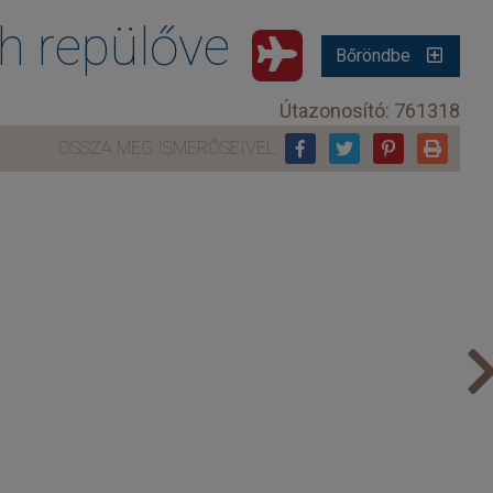
 repülővel
Bőröndbe
Útazonosító: 761318
OSSZA MEG ISMERŐSEIVEL: