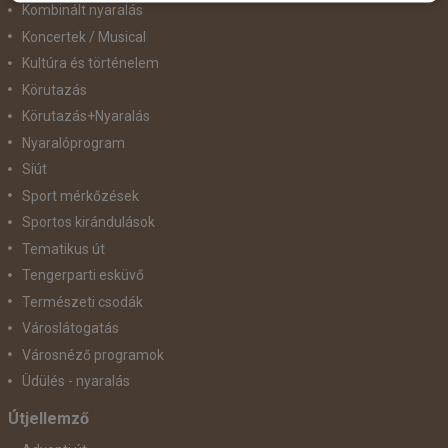
Kombinált nyaralás
Koncertek / Musical
Kultúra és történelem
Körutazás
Körutazás+Nyaralás
Nyaralóprogram
Síút
Sport mérkőzések
Sportos kirándulások
Tematikus út
Tengerparti esküvő
Természeti csodák
Városlátogatás
Városnéző programok
Üdülés - nyaralás
Útjellemző