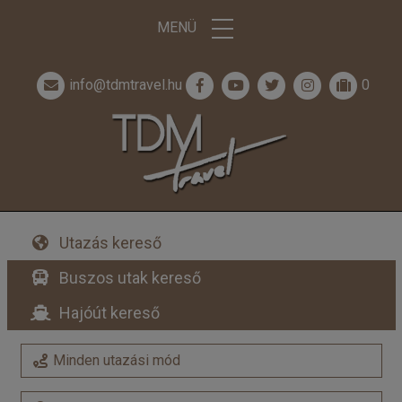
MENÜ
info@tdmtravel.hu
0
Utazás kereső
Buszos utak kereső
Hajóút kereső