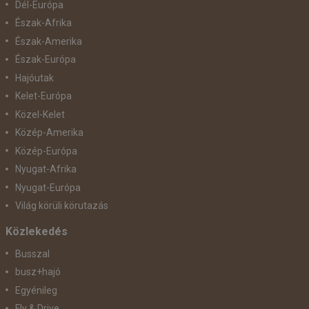
Dél-Európa
Észak-Afrika
Észak-Amerika
Észak-Európa
Hajóutak
Kelet-Európa
Közel-Kelet
Közép-Amerika
Közép-Európa
Nyugat-Afrika
Nyugat-Európa
Világ körüli körutazás
Közlekedés
Busszal
busz+hajó
Egyénileg
Fly & Drive