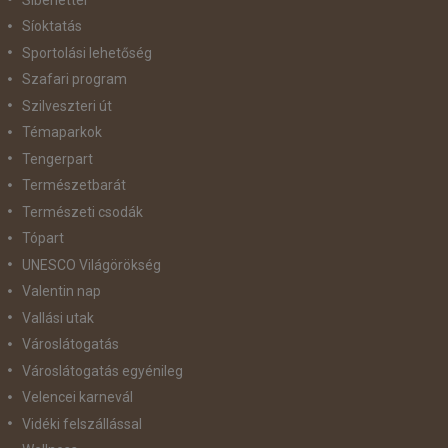
Síoktatás
Sportolási lehetőség
Szafari program
Szilveszteri út
Témaparkok
Tengerpart
Természetbarát
Természeti csodák
Tópart
UNESCO Világörökség
Valentin nap
Vallási utak
Városlátogatás
Városlátogatás egyénileg
Velencei karnevál
Vidéki felszállással