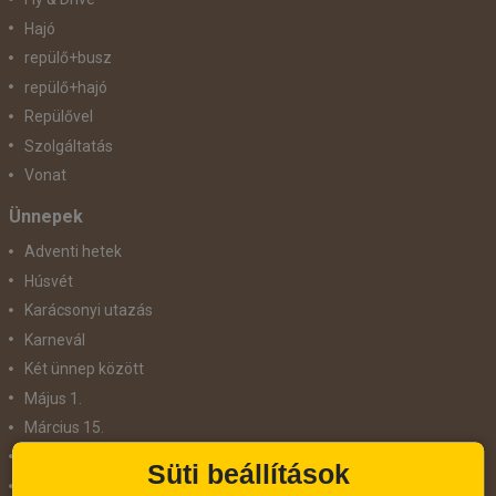
Hajó
repülő+busz
repülő+hajó
Repülővel
Szolgáltatás
Vonat
Ünnepek
Adventi hetek
Húsvét
Karácsonyi utazás
Karnevál
Két ünnep között
Május 1.
Március 15.
Mikulás
Süti beállítások
Nőnap