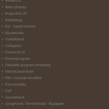
Adventi út
Aktív pihenés
Augusztus 20
Belépőjegy
Bor - Gasztronómia
Búvárkodás
Családbarát
Csillagtúra
Csoportos út
Élményprogram
Fakultatív program lehetőség
Felnőtt barát hotel
Film / sorozat tematika
Foci tematika
Golf
Gyerekbarát
Gyógyfürdő - Élményfürdő - Aquapark