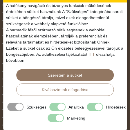
November 1.
A hatékony navigáció és bizonyos funkciók működésének
érdekében sütiket használunk.A "Szükséges" kategóriába sorolt
Október 23.
sütiket a böngésző tárolja, mivel ezek elengedhetetlenül
Pünkösdi utazás
szükségesek a webhely alapvető funkcióihoz.
Szilveszter
A harmadik féltől származó sütik segítenek a weboldal
használatának elemzésében, tárolják a preferenciáit és
Tavaszi szünet
releváns tartalmakat és hirdetéseket biztosítanak Önnek.
Valentin nap
Ezeket a sütiket csak az Ön előzetes beleegyezésével tároljuk a
Programtípus
böngészőjében. Az adatkezelési tájékoztatót
ITT
olvashatja
bővebben.
1 napos utak
Belépőjegy
Szeretem a sütiket
Egyéni út
Egzotikus út
Kiválasztottak elfogadása
Fesztiválok
Golfút
Szükséges
Analitika
Hirdetések
Gyalogtúra
Hajóút
Marketing
Ifjúsági program / Osztálykirándulás