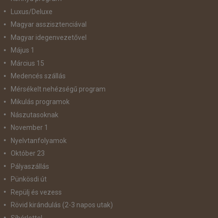
Luxus/Deluxe
Magyar asszisztenciával
Magyar idegenvezetővel
Május 1
Március 15
Medencés szállás
Mérsékelt nehézségű program
Mikulás programok
Nászutasoknak
November 1
Nyelvtanfolyamok
Október 23
Pályaszállás
Pünkösdi út
Repülj és vezess
Rövid kirándulás (2-3 napos utak)
Síbérlettel