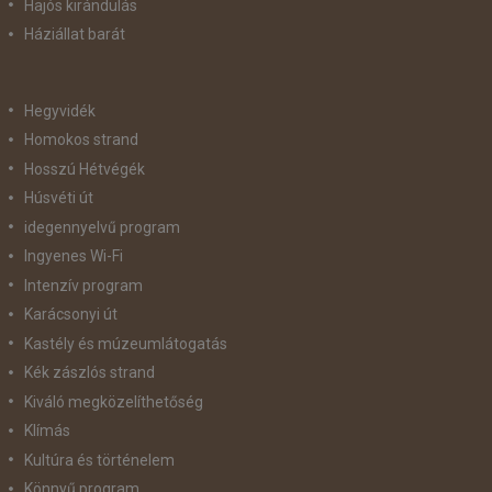
Hajós kirándulás
Háziállat barát
Hegyvidék
Homokos strand
Hosszú Hétvégék
Húsvéti út
idegennyelvű program
Ingyenes Wi-Fi
Intenzív program
Karácsonyi út
Kastély és múzeumlátogatás
Kék zászlós strand
Kiváló megközelíthetőség
Klímás
Kultúra és történelem
Könnyű program