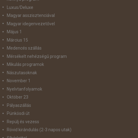
Luxus/Deluxe
Magyar asszisztenciával
Magyar idegenvezetővel
Május 1
Március 15
Medencés szállás
Mérsékelt nehézségű program
Mikulás programok
Nászutasoknak
November 1
Nyelvtanfolyamok
Október 23
Pályaszállás
Pünkösdi út
Repülj és vezess
Rövid kirándulás (2-3 napos utak)
Síbérlettel