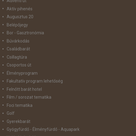
Adventi út
Aktív pihenés
Augusztus 20
Belépőjegy
Bor - Gasztronómia
Búvárkodás
Családbarát
Csillagtúra
Csoportos út
Élményprogram
Fakultatív program lehetőség
Felnőtt barát hotel
Film / sorozat tematika
Foci tematika
Golf
Gyerekbarát
Gyógyfürdő - Élményfürdő - Aquapark