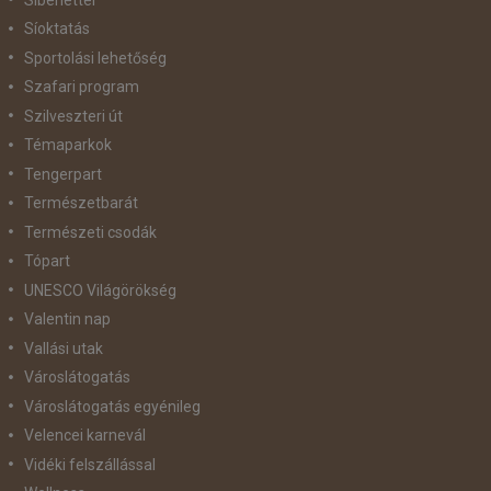
Síoktatás
Sportolási lehetőség
Szafari program
Szilveszteri út
Témaparkok
Tengerpart
Természetbarát
Természeti csodák
Tópart
UNESCO Világörökség
Valentin nap
Vallási utak
Városlátogatás
Városlátogatás egyénileg
Velencei karnevál
Vidéki felszállással