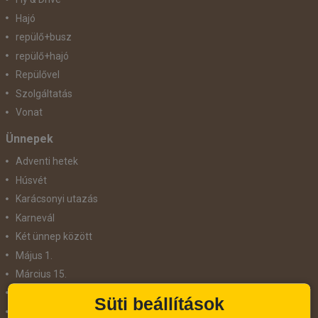
Hajó
repülő+busz
repülő+hajó
Repülővel
Szolgáltatás
Vonat
Ünnepek
Adventi hetek
Húsvét
Karácsonyi utazás
Karnevál
Két ünnep között
Május 1.
Március 15.
Mikulás
Süti beállítások
Nőnap