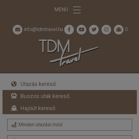
MENÜ
info@tdmtravel.hu
0
Utazás kereső
Buszos utak kereső
Hajóút kereső