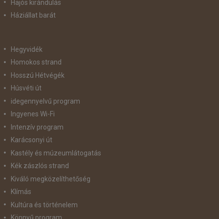
Hajós kirándulás
Háziállat barát
Hegyvidék
Homokos strand
Hosszú Hétvégék
Húsvéti út
idegennyelvű program
Ingyenes Wi-Fi
Intenzív program
Karácsonyi út
Kastély és múzeumlátogatás
Kék zászlós strand
Kiváló megközelíthetőség
Klímás
Kultúra és történelem
Könnyű program