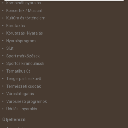
Kombinált nyaralás
Koncertek / Musical
Kultúra és történelem
Körutazás
Körutazás+Nyaralás
Nyaralóprogram
Síút
Sport mérkőzések
Sportos kirándulások
Tematikus út
Tengerparti esküvő
Természeti csodák
Városlátogatás
Városnéző programok
Üdülés - nyaralás
Útjellemző