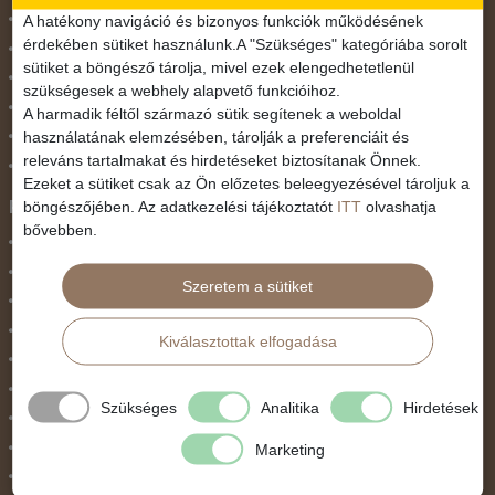
November 1.
A hatékony navigáció és bizonyos funkciók működésének
érdekében sütiket használunk.A "Szükséges" kategóriába sorolt
Október 23.
sütiket a böngésző tárolja, mivel ezek elengedhetetlenül
Pünkösdi utazás
szükségesek a webhely alapvető funkcióihoz.
Szilveszter
A harmadik féltől származó sütik segítenek a weboldal
használatának elemzésében, tárolják a preferenciáit és
Tavaszi szünet
releváns tartalmakat és hirdetéseket biztosítanak Önnek.
Valentin nap
Ezeket a sütiket csak az Ön előzetes beleegyezésével tároljuk a
Programtípus
böngészőjében. Az adatkezelési tájékoztatót
ITT
olvashatja
bővebben.
1 napos utak
Belépőjegy
Szeretem a sütiket
Egyéni út
Egzotikus út
Kiválasztottak elfogadása
Fesztiválok
Golfút
Szükséges
Analitika
Hirdetések
Gyalogtúra
Hajóút
Marketing
Ifjúsági program / Osztálykirándulás