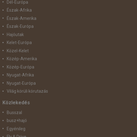
Dél-Európa
Észak-Afrika
Észak-Amerika
Észak-Európa
Hajóutak
Kelet-Európa
Közel-Kelet
Közép-Amerika
Közép-Európa
Nyugat-Afrika
Nyugat-Európa
Világ körüli körutazás
Közlekedés
Busszal
busz+hajó
Egyénileg
Fly & Drive