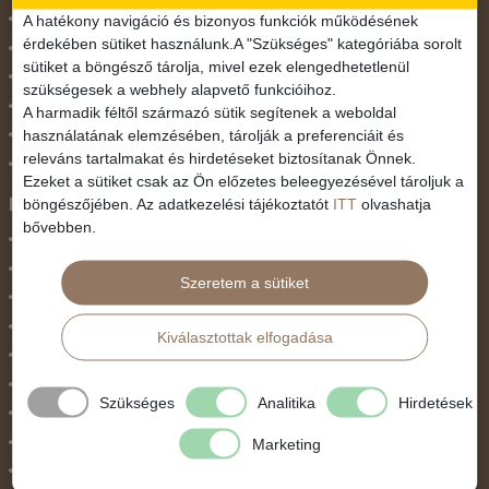
November 1.
A hatékony navigáció és bizonyos funkciók működésének
érdekében sütiket használunk.A "Szükséges" kategóriába sorolt
Október 23.
sütiket a böngésző tárolja, mivel ezek elengedhetetlenül
Pünkösdi utazás
szükségesek a webhely alapvető funkcióihoz.
Szilveszter
A harmadik féltől származó sütik segítenek a weboldal
használatának elemzésében, tárolják a preferenciáit és
Tavaszi szünet
releváns tartalmakat és hirdetéseket biztosítanak Önnek.
Valentin nap
Ezeket a sütiket csak az Ön előzetes beleegyezésével tároljuk a
Programtípus
böngészőjében. Az adatkezelési tájékoztatót
ITT
olvashatja
bővebben.
1 napos utak
Belépőjegy
Szeretem a sütiket
Egyéni út
Egzotikus út
Kiválasztottak elfogadása
Fesztiválok
Golfút
Szükséges
Analitika
Hirdetések
Gyalogtúra
Hajóút
Marketing
Ifjúsági program / Osztálykirándulás