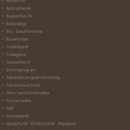
Adventi út
Aktív pihenés
Augusztus 20
Belépőjegy
Bor - Gasztronómia
Búvárkodás
Családbarát
Csillagtúra
Csoportos út
Élményprogram
Fakultatív program lehetőség
Felnőtt barát hotel
Film / sorozat tematika
Foci tematika
Golf
Gyerekbarát
Gyógyfürdő - Élményfürdő - Aquapark