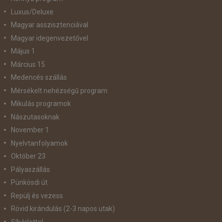
Luxus/Deluxe
Magyar asszisztenciával
Magyar idegenvezetővel
Május 1
Március 15
Medencés szállás
Mérsékelt nehézségű program
Mikulás programok
Nászutasoknak
November 1
Nyelvtanfolyamok
Október 23
Pályaszállás
Pünkösdi út
Repülj és vezess
Rövid kirándulás (2-3 napos utak)
Síbérlettel