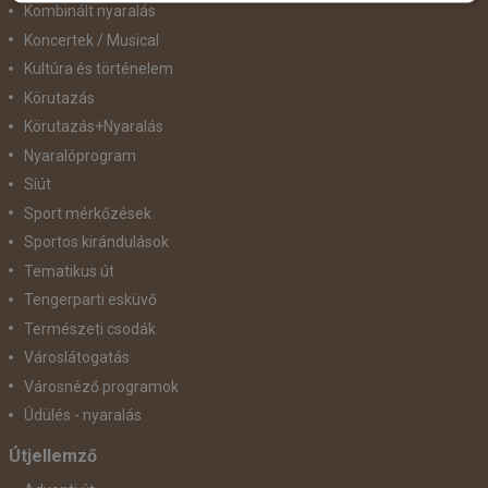
Kombinált nyaralás
Koncertek / Musical
Kultúra és történelem
Körutazás
Körutazás+Nyaralás
Nyaralóprogram
Síút
Sport mérkőzések
Sportos kirándulások
Tematikus út
Tengerparti esküvő
Természeti csodák
Városlátogatás
Városnéző programok
Üdülés - nyaralás
Útjellemző