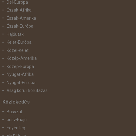
Dél-Európa
Észak-Afrika
Észak-Amerika
Észak-Európa
Hajóutak
Kelet-Európa
Közel-Kelet
Közép-Amerika
Közép-Európa
Nyugat-Afrika
Nyugat-Európa
Világ körüli körutazás
Közlekedés
Busszal
busz+hajó
Egyénileg
Fly & Drive