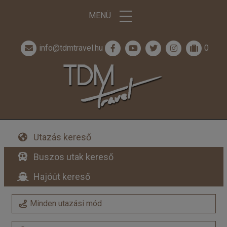
MENÜ
info@tdmtravel.hu
0
Utazás kereső
Buszos utak kereső
Hajóút kereső