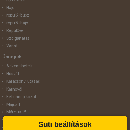
Hajó
repülő+busz
repülő+hajó
Repülővel
Szolgáltatás
Vonat
Ünnepek
Adventi hetek
Húsvét
Karácsonyi utazás
Karnevál
Két ünnep között
Május 1.
Március 15.
Mikulás
Süti beállítások
Nőnap