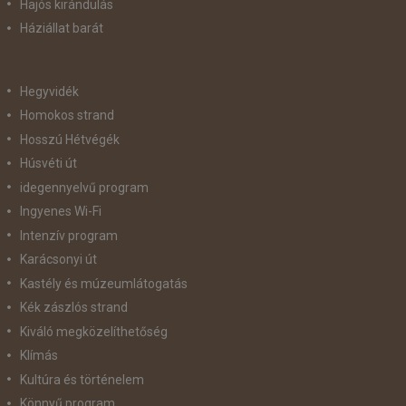
Hajós kirándulás
Háziállat barát
Hegyvidék
Homokos strand
Hosszú Hétvégék
Húsvéti út
idegennyelvű program
Ingyenes Wi-Fi
Intenzív program
Karácsonyi út
Kastély és múzeumlátogatás
Kék zászlós strand
Kiváló megközelíthetőség
Klímás
Kultúra és történelem
Könnyű program