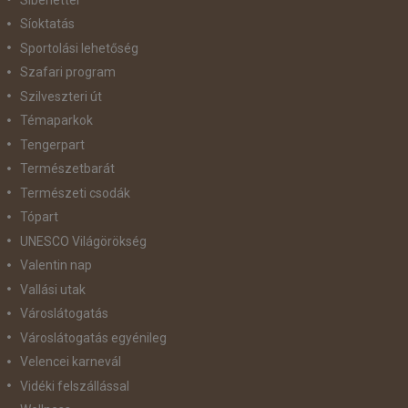
Síoktatás
Sportolási lehetőség
Szafari program
Szilveszteri út
Témaparkok
Tengerpart
Természetbarát
Természeti csodák
Tópart
UNESCO Világörökség
Valentin nap
Vallási utak
Városlátogatás
Városlátogatás egyénileg
Velencei karnevál
Vidéki felszállással