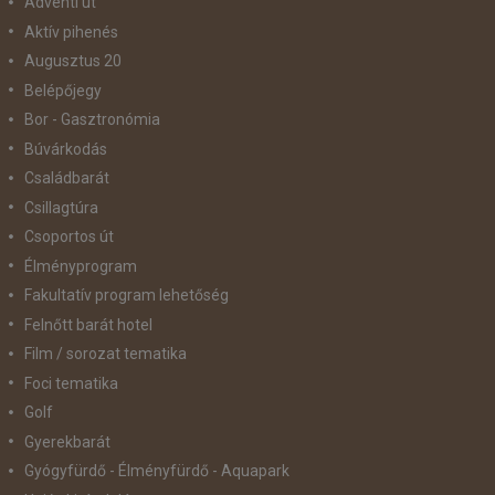
Adventi út
Aktív pihenés
Augusztus 20
Belépőjegy
Bor - Gasztronómia
Búvárkodás
Családbarát
Csillagtúra
Csoportos út
Élményprogram
Fakultatív program lehetőség
Felnőtt barát hotel
Film / sorozat tematika
Foci tematika
Golf
Gyerekbarát
Gyógyfürdő - Élményfürdő - Aquapark