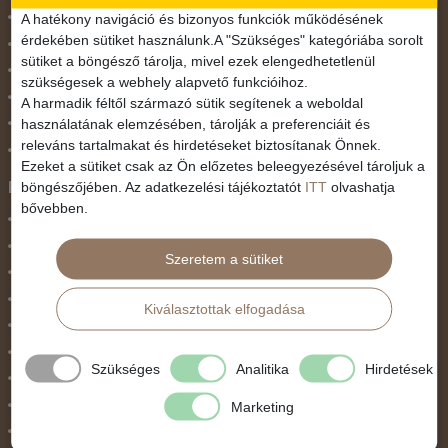
November 1.
A hatékony navigáció és bizonyos funkciók működésének
érdekében sütiket használunk.A "Szükséges" kategóriába sorolt
Október 23.
sütiket a böngésző tárolja, mivel ezek elengedhetetlenül
Pünkösdi utazás
szükségesek a webhely alapvető funkcióihoz.
Szilveszter
A harmadik féltől származó sütik segítenek a weboldal
használatának elemzésében, tárolják a preferenciáit és
Tavaszi szünet
releváns tartalmakat és hirdetéseket biztosítanak Önnek.
Valentin nap
Ezeket a sütiket csak az Ön előzetes beleegyezésével tároljuk a
Programtípus
böngészőjében. Az adatkezelési tájékoztatót
ITT
olvashatja
bővebben.
1 napos utak
Belépőjegy
Szeretem a sütiket
Egyéni út
Egzotikus út
Kiválasztottak elfogadása
Fesztiválok
Golfút
Szükséges
Analitika
Hirdetések
Gyalogtúra
Hajóút
Marketing
Ifjúsági program / Osztálykirándulás