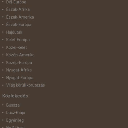
Dél-Európa
Észak-Afrika
Észak-Amerika
Észak-Európa
Hajóutak
Kelet-Európa
Közel-Kelet
Közép-Amerika
Közép-Európa
Nyugat-Afrika
Nyugat-Európa
Világ körüli körutazás
Közlekedés
Busszal
busz+hajó
Egyénileg
Fly & Drive