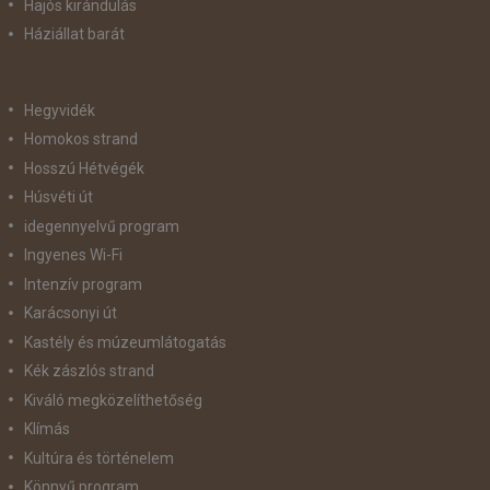
Hajós kirándulás
Háziállat barát
Hegyvidék
Homokos strand
Hosszú Hétvégék
Húsvéti út
idegennyelvű program
Ingyenes Wi-Fi
Intenzív program
Karácsonyi út
Kastély és múzeumlátogatás
Kék zászlós strand
Kiváló megközelíthetőség
Klímás
Kultúra és történelem
Könnyű program