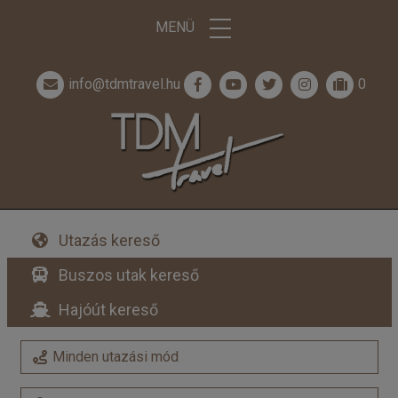
MENÜ
info@tdmtravel.hu
0
Utazás kereső
Buszos utak kereső
Hajóút kereső