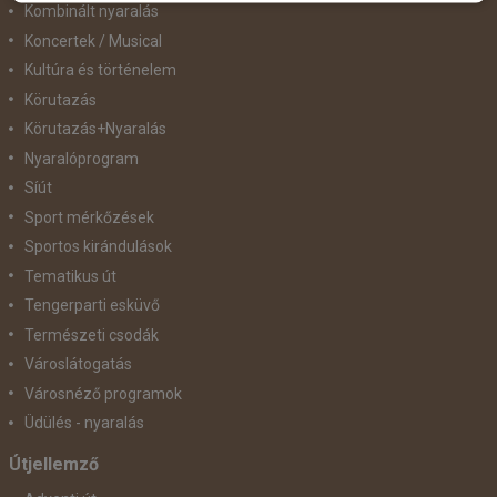
Kombinált nyaralás
Koncertek / Musical
Kultúra és történelem
Körutazás
Körutazás+Nyaralás
Nyaralóprogram
Síút
Sport mérkőzések
Sportos kirándulások
Tematikus út
Tengerparti esküvő
Természeti csodák
Városlátogatás
Városnéző programok
Üdülés - nyaralás
Útjellemző