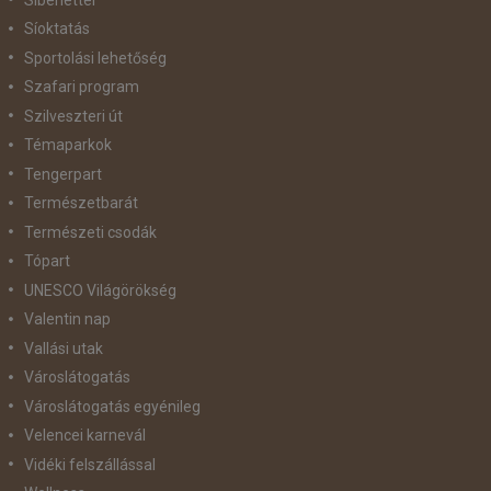
Síoktatás
Sportolási lehetőség
Szafari program
Szilveszteri út
Témaparkok
Tengerpart
Természetbarát
Természeti csodák
Tópart
UNESCO Világörökség
Valentin nap
Vallási utak
Városlátogatás
Városlátogatás egyénileg
Velencei karnevál
Vidéki felszállással