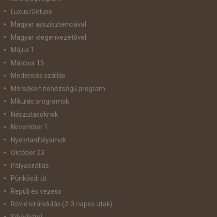
Luxus/Deluxe
Magyar asszisztenciával
Magyar idegenvezetővel
Május 1
Március 15
Medencés szállás
Mérsékelt nehézségű program
Mikulás programok
Nászutasoknak
November 1
Nyelvtanfolyamok
Október 23
Pályaszállás
Pünkösdi út
Repülj és vezess
Rövid kirándulás (2-3 napos utak)
Síbérlettel