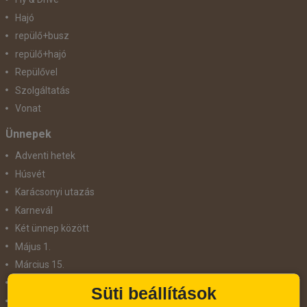
Hajó
repülő+busz
repülő+hajó
Repülővel
Szolgáltatás
Vonat
Ünnepek
Adventi hetek
Húsvét
Karácsonyi utazás
Karnevál
Két ünnep között
Május 1.
Március 15.
Mikulás
Süti beállítások
Nőnap