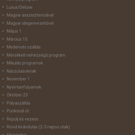
Luxus/Deluxe
Magyar asszisztenciával
Magyar idegenvezetővel
Május 1
Március 15
Medencés szállás
Mérsékelt nehézségű program
Mikulás programok
Nászutasoknak
November 1
Nyelvtanfolyamok
Október 23
Pályaszállás
Pünkösdi út
Repülj és vezess
Rövid kirándulás (2-3 napos utak)
Síbérlettel