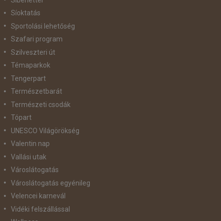
Síoktatás
Sportolási lehetőség
Szafari program
Szilveszteri út
Témaparkok
Tengerpart
Természetbarát
Természeti csodák
Tópart
UNESCO Világörökség
Valentin nap
Vallási utak
Városlátogatás
Városlátogatás egyénileg
Velencei karnevál
Vidéki felszállással