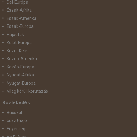
Dél-Európa
Észak-Afrika
Észak-Amerika
Észak-Európa
Hajóutak
Kelet-Európa
Közel-Kelet
Közép-Amerika
Közép-Európa
Nyugat-Afrika
Nyugat-Európa
Világ körüli körutazás
Közlekedés
Busszal
busz+hajó
Egyénileg
Fly & Drive