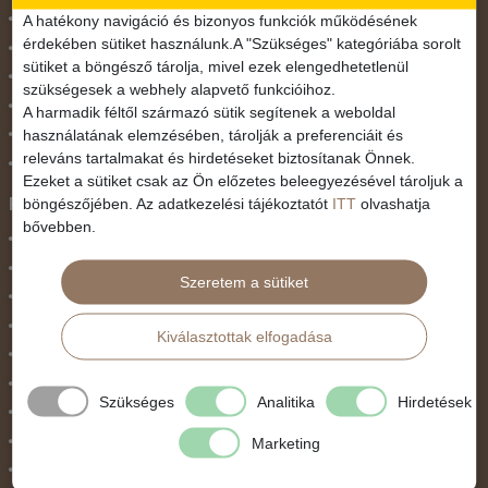
November 1.
A hatékony navigáció és bizonyos funkciók működésének
érdekében sütiket használunk.A "Szükséges" kategóriába sorolt
Október 23.
sütiket a böngésző tárolja, mivel ezek elengedhetetlenül
Pünkösdi utazás
szükségesek a webhely alapvető funkcióihoz.
Szilveszter
A harmadik féltől származó sütik segítenek a weboldal
használatának elemzésében, tárolják a preferenciáit és
Tavaszi szünet
releváns tartalmakat és hirdetéseket biztosítanak Önnek.
Valentin nap
Ezeket a sütiket csak az Ön előzetes beleegyezésével tároljuk a
Programtípus
böngészőjében. Az adatkezelési tájékoztatót
ITT
olvashatja
bővebben.
1 napos utak
Belépőjegy
Szeretem a sütiket
Egyéni út
Egzotikus út
Kiválasztottak elfogadása
Fesztiválok
Golfút
Szükséges
Analitika
Hirdetések
Gyalogtúra
Hajóút
Marketing
Ifjúsági program / Osztálykirándulás