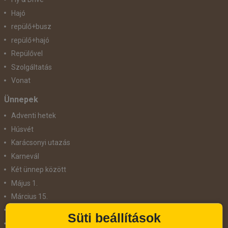
Hajó
repülő+busz
repülő+hajó
Repülővel
Szolgáltatás
Vonat
Ünnepek
Adventi hetek
Húsvét
Karácsonyi utazás
Karnevál
Két ünnep között
Május 1.
Március 15.
Mikulás
Süti beállítások
Nőnap