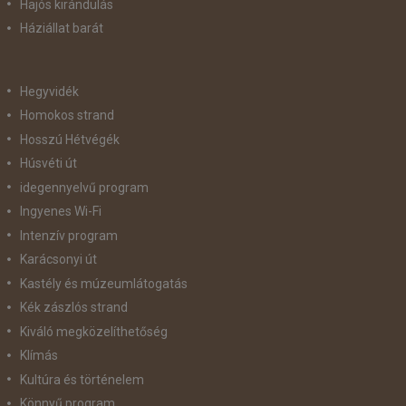
Hajós kirándulás
Háziállat barát
Hegyvidék
Homokos strand
Hosszú Hétvégék
Húsvéti út
idegennyelvű program
Ingyenes Wi-Fi
Intenzív program
Karácsonyi út
Kastély és múzeumlátogatás
Kék zászlós strand
Kiváló megközelíthetőség
Klímás
Kultúra és történelem
Könnyű program