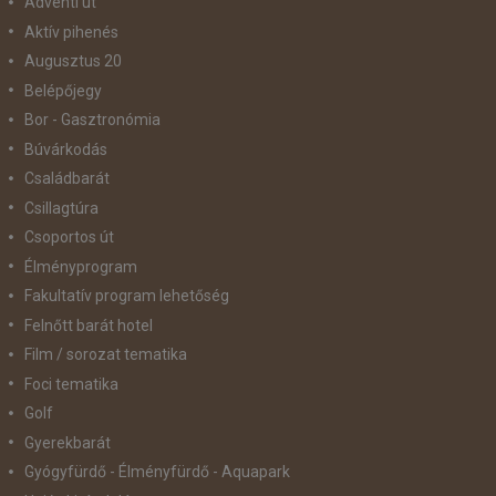
Adventi út
Aktív pihenés
Augusztus 20
Belépőjegy
Bor - Gasztronómia
Búvárkodás
Családbarát
Csillagtúra
Csoportos út
Élményprogram
Fakultatív program lehetőség
Felnőtt barát hotel
Film / sorozat tematika
Foci tematika
Golf
Gyerekbarát
Gyógyfürdő - Élményfürdő - Aquapark