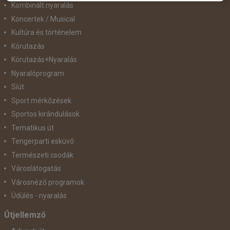
Kombinált nyaralás
Koncertek / Musical
Kultúra és történelem
Körutazás
Körutazás+Nyaralás
Nyaralóprogram
Síút
Sport mérkőzések
Sportos kirándulások
Tematikus út
Tengerparti esküvő
Természeti csodák
Városlátogatás
Városnéző programok
Üdülés - nyaralás
Útjellemző