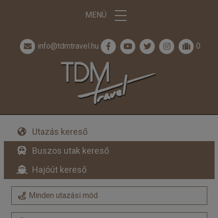
MENÜ
info@tdmtravel.hu
0
Utazás kereső
Buszos utak kereső
Hajóút kereső