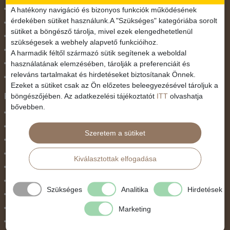
November 1.
A hatékony navigáció és bizonyos funkciók működésének
érdekében sütiket használunk.A "Szükséges" kategóriába sorolt
Október 23.
sütiket a böngésző tárolja, mivel ezek elengedhetetlenül
Pünkösdi utazás
szükségesek a webhely alapvető funkcióihoz.
Szilveszter
A harmadik féltől származó sütik segítenek a weboldal
használatának elemzésében, tárolják a preferenciáit és
Tavaszi szünet
releváns tartalmakat és hirdetéseket biztosítanak Önnek.
Valentin nap
Ezeket a sütiket csak az Ön előzetes beleegyezésével tároljuk a
Programtípus
böngészőjében. Az adatkezelési tájékoztatót
ITT
olvashatja
bővebben.
1 napos utak
Belépőjegy
Szeretem a sütiket
Egyéni út
Egzotikus út
Kiválasztottak elfogadása
Fesztiválok
Golfút
Szükséges
Analitika
Hirdetések
Gyalogtúra
Hajóút
Marketing
Ifjúsági program / Osztálykirándulás