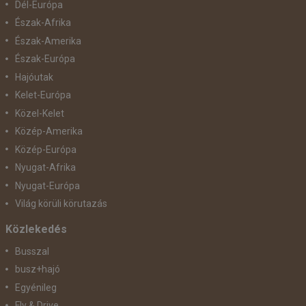
Dél-Európa
Észak-Afrika
Észak-Amerika
Észak-Európa
Hajóutak
Kelet-Európa
Közel-Kelet
Közép-Amerika
Közép-Európa
Nyugat-Afrika
Nyugat-Európa
Világ körüli körutazás
Közlekedés
Busszal
busz+hajó
Egyénileg
Fly & Drive