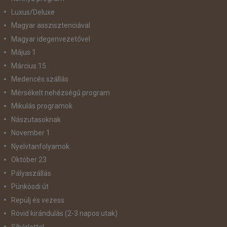
Luxus/Deluxe
Magyar asszisztenciával
Magyar idegenvezetővel
Május 1
Március 15
Medencés szállás
Mérsékelt nehézségű program
Mikulás programok
Nászutasoknak
November 1
Nyelvtanfolyamok
Október 23
Pályaszállás
Pünkösdi út
Repülj és vezess
Rövid kirándulás (2-3 napos utak)
Síbérlettel