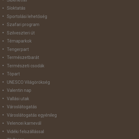
Síoktatás
Sportolási lehetőség
Szafari program
Szilveszteri út
Témaparkok
Tengerpart
Természetbarát
Természeti csodák
Tópart
UNESCO Világörökség
Valentin nap
Vallási utak
Városlátogatás
Városlátogatás egyénileg
Velencei karnevál
Vidéki felszállással