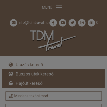
MENÜ
info@tdmtravel.hu
0
Utazás kereső
Buszos utak kereső
Hajóút kereső