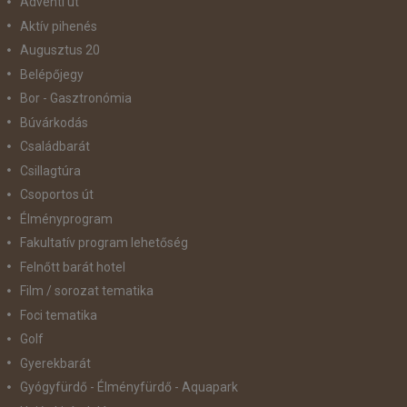
Adventi út
Aktív pihenés
Augusztus 20
Belépőjegy
Bor - Gasztronómia
Búvárkodás
Családbarát
Csillagtúra
Csoportos út
Élményprogram
Fakultatív program lehetőség
Felnőtt barát hotel
Film / sorozat tematika
Foci tematika
Golf
Gyerekbarát
Gyógyfürdő - Élményfürdő - Aquapark