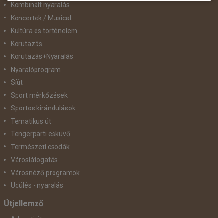
Kombinált nyaralás
Koncertek / Musical
Kultúra és történelem
Körutazás
Körutazás+Nyaralás
Nyaralóprogram
Síút
Sport mérkőzések
Sportos kirándulások
Tematikus út
Tengerparti esküvő
Természeti csodák
Városlátogatás
Városnéző programok
Üdülés - nyaralás
Útjellemző