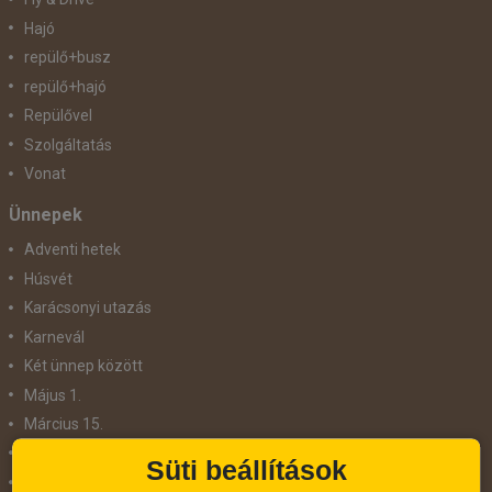
Hajó
repülő+busz
repülő+hajó
Repülővel
Szolgáltatás
Vonat
Ünnepek
Adventi hetek
Húsvét
Karácsonyi utazás
Karnevál
Két ünnep között
Május 1.
Március 15.
Mikulás
Süti beállítások
Nőnap