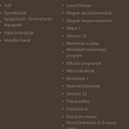
Golf
Luxus/Deluxe
Gyerekbarát
Magyar asszisztenciával
Gyógyfürdő - Élményfürdő -
Magyar idegenvezetővel
Aquapark
Május 1
Hajós kirándulás
Március 15
Háziállat barát
Medencés szállás
Mérsékelt nehézségű
program
Mikulás programok
Nászutasoknak
November 1
Nyelvtanfolyamok
Október 23
Pályaszállás
Pünkösdi út
Repülj és vezess
Rövid kirándulás (2-3 napos
utak)