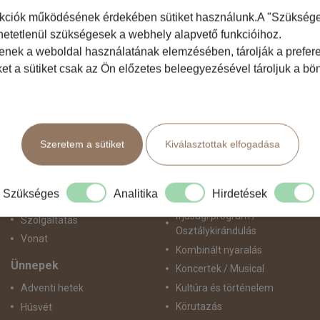
kciók működésének érdekében sütiket használunk.A "Szükséges"
hetetlenül szükségesek a webhely alapvető funkcióihoz.
Közlekedés
Programtípus
tenek a weboldal használatának elemzésében, tárolják a preferen
ket a sütiket csak az Ön előzetes beleegyezésével tároljuk a b
Busszal
1 napos utak
busz+hajó
Belépőjegy
Egyénileg
Egyéni út
Fly & Drive
Egzotikus út
Szeretem a sütiket
Kiválasztottak elfogadása
Hajó
Fesztiválok
repülő+busz
Golfút
repülő+hajó
Gyalogtúra
Szükséges
Analitika
Hirdetések
Repülővel
Hajóút
Ifjúsági program /
Szolgáltatás
Osztálykirándulás
Vonat
Kombinált nyaralás
Ünnepek
Koncertek / Musical
Kultúra és történelem
Adventi hetek
Körutazás
Húsvét