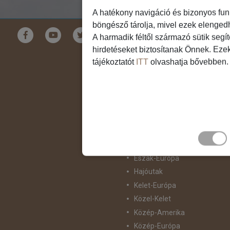
A hatékony navigáció és bizonyos fun
böngésző tárolja, mivel ezek elenged
Földrészek
A harmadik féltől származó sütik segí
hirdetéseket biztosítanak Önnek. Eze
Ausztrália
tájékoztatót
ITT
olvashatja bővebben.
Ázsia
Csendes-Óceáni Szigetvilág
Dél-Afrika
Dél-Amerika
Dél-Európa
Észak-Afrika
Észak-Amerika
Észak-Európa
Hajóutak
Kelet-Európa
Közel-Kelet
Közép-Amerika
Közép-Európa