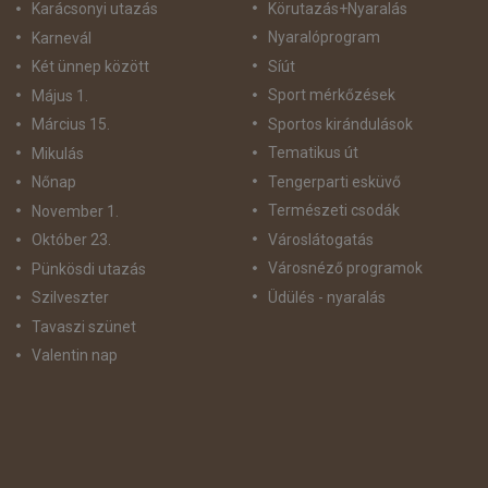
Körutazás+Nyaralás
Karácsonyi utazás
Nyaralóprogram
Karnevál
Síút
Két ünnep között
Sport mérkőzések
Május 1.
Sportos kirándulások
Március 15.
Tematikus út
Mikulás
Tengerparti esküvő
Nőnap
Természeti csodák
November 1.
Városlátogatás
Október 23.
Városnéző programok
Pünkösdi utazás
Üdülés - nyaralás
Szilveszter
Tavaszi szünet
Valentin nap