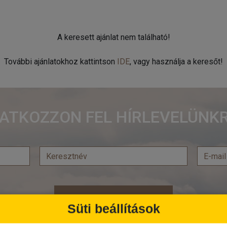
A keresett ajánlat nem található!
További ajánlatokhoz kattintson
IDE
, vagy használja a keresőt!
RATKOZZON FEL HÍRLEVELÜNKR
Feliratkozás
Süti beállítások