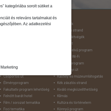
 kategóriába sorolt sütiket a
Útjellemző
ciáit és releváns tartalmakat és
öngészőjében. Az adatkezelési
Adventi út
Hegyvidék
Aktív pihenés
Homokos strand
Augusztus 20
Hosszú Hétvégék
Belépőjegy
Húsvéti út
Bor - Gasztronómia
idegennyelvű program
Búvárkodás
Ingyenes Wi-Fi
Családbarát
Intenzív program
Marketing
Csillagtúra
Karácsonyi út
Csoportos út
Kastély és múzeumlátogatás
Élményprogram
Kék zászlós strand
Fakultatív program lehetőség
Kiváló megközelíthetőség
Felnőtt barát hotel
Klímás
Film / sorozat tematika
Kultúra és történelem
Foci tematika
Könnyű program