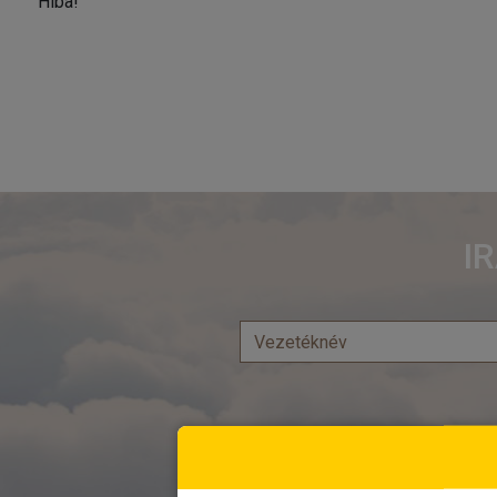
Hiba!
I