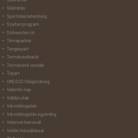
Síoktatás
Sportolási lehetőség
Szafari program
Szilveszteri út
Témaparkok
Tengerpart
Természetbarát
Természeti csodák
Tópart
UNESCO Világörökség
Valentin nap
Vallási utak
Városlátogatás
Városlátogatás egyénileg
Velencei karnevál
Vidéki felszállással