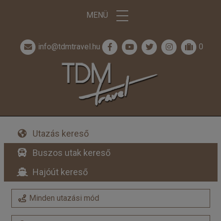
MENÜ
info@tdmtravel.hu
0
Utazás kereső
Buszos utak kereső
Hajóút kereső