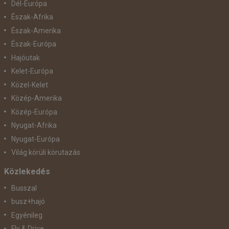
Dél-Európa
Észak-Afrika
Észak-Amerika
Észak-Európa
Hajóutak
Kelet-Európa
Közel-Kelet
Közép-Amerika
Közép-Európa
Nyugat-Afrika
Nyugat-Európa
Világ körüli körutazás
Közlekedés
Busszal
busz+hajó
Egyénileg
Fly & Drive