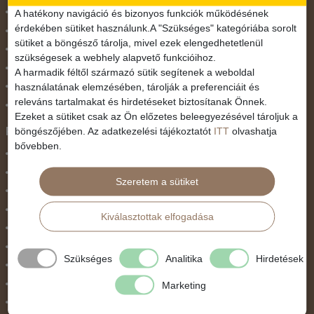
November 1.
A hatékony navigáció és bizonyos funkciók működésének
érdekében sütiket használunk.A "Szükséges" kategóriába sorolt
Október 23.
sütiket a böngésző tárolja, mivel ezek elengedhetetlenül
Pünkösdi utazás
szükségesek a webhely alapvető funkcióihoz.
Szilveszter
A harmadik féltől származó sütik segítenek a weboldal
használatának elemzésében, tárolják a preferenciáit és
Tavaszi szünet
releváns tartalmakat és hirdetéseket biztosítanak Önnek.
Valentin nap
Ezeket a sütiket csak az Ön előzetes beleegyezésével tároljuk a
Programtípus
böngészőjében. Az adatkezelési tájékoztatót
ITT
olvashatja
bővebben.
1 napos utak
Belépőjegy
Szeretem a sütiket
Egyéni út
Egzotikus út
Kiválasztottak elfogadása
Fesztiválok
Golfút
Szükséges
Analitika
Hirdetések
Gyalogtúra
Hajóút
Marketing
Ifjúsági program / Osztálykirándulás