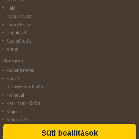
Hajó
repülő+busz
repülő+hajó
Repülővel
Szolgáltatás
Vonat
Ünnepek
Adventi hetek
Húsvét
Karácsonyi utazás
Karnevál
Két ünnep között
Május 1.
Március 15.
Mikulás
Süti beállítások
Nőnap