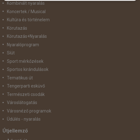
Kombinált nyaralás
Koncertek / Musical
Kultúra és történelem
Körutazás
Körutazás+Nyaralás
Nyaralóprogram
Síút
Sport mérkőzések
Sportos kirándulások
Tematikus út
Tengerparti esküvő
Természeti csodák
Városlátogatás
Városnéző programok
Üdülés - nyaralás
Útjellemző