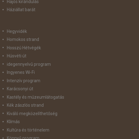
Hajós kirándulás
Háziállat barát
Hegyvidék
Homokos strand
Hosszú Hétvégék
Húsvéti út
idegennyelvű program
Ingyenes Wi-Fi
Intenzív program
Karácsonyi út
Kastély és múzeumlátogatás
Kék zászlós strand
Kiváló megközelíthetőség
Klímás
Kultúra és történelem
Könnyű program