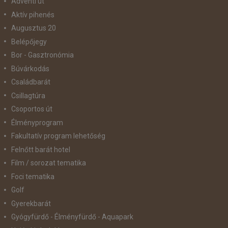
Adventi út
Aktív pihenés
Augusztus 20
Belépőjegy
Bor - Gasztronómia
Búvárkodás
Családbarát
Csillagtúra
Csoportos út
Élményprogram
Fakultatív program lehetőség
Felnőtt barát hotel
Film / sorozat tematika
Foci tematika
Golf
Gyerekbarát
Gyógyfürdő - Élményfürdő - Aquapark