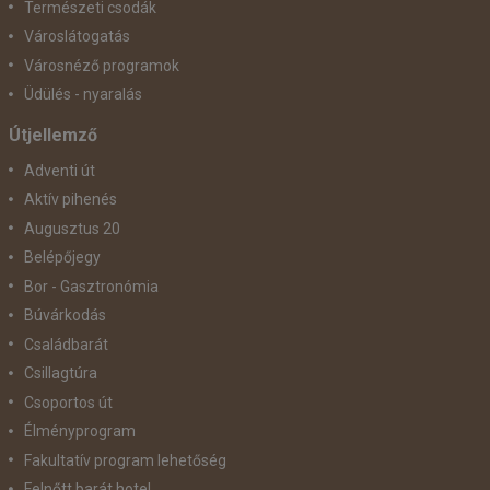
Természeti csodák
Városlátogatás
Városnéző programok
Üdülés - nyaralás
Útjellemző
Adventi út
Aktív pihenés
Augusztus 20
Belépőjegy
Bor - Gasztronómia
Búvárkodás
Családbarát
Csillagtúra
Csoportos út
Élményprogram
Fakultatív program lehetőség
Felnőtt barát hotel