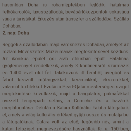
hasonlóan Doha is rohamléptekben fejlődik, hatalmas
felhőkarcolók, luxusszállodák, bevásárlóközpontok sokasága
várja a turistákat. Érkezés után transzfer a szállodába. Szállás
Dohában.
2. nap: Doha
Reggeli a szállodában, majd városnézés Dohában, amelyet az
Iszlám Művészetek Múzeumának megtekintésével kezdünk.
Az ikonikus épület ősi arab stílusban épült. Hatalmas
gyűjteménnyel rendelkezik, amely 3 kontinensről származik
és 1.400 évet ölel fel. Találkozunk itt fémből, üvegből és
fából készült műtárgyakkal, kerámiákkal, ékszerekkel,
valamint textilekkel. Ezután a Pearl-Qatar mesterséges sziget
megtekintése következik, majd a hangulatos, pálmafákkal
övezett tengerparti sétány, a Corniche és a bazárok
meglátogatása. Délután a Katara Kultúrális Faluba látogatunk
el, amely a világ kulturális értékeit gyűjti össze és mutatja be
a látogatóknak. Catara volt az első, legősibb név, amint a
katari félsziget megnevezésére használtak Kr. u. 150-ben,