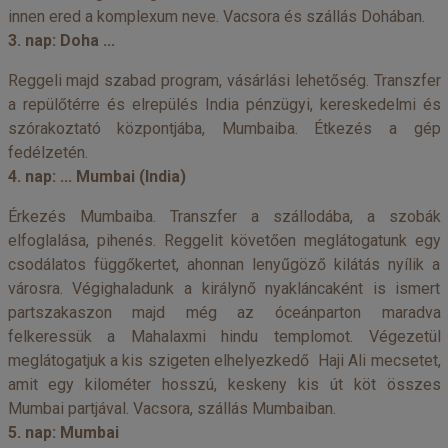
innen ered a komplexum neve. Vacsora és szállás Dohában.
3. nap: Doha ...
Reggeli majd szabad program, vásárlási lehetőség. Transzfer
a repülőtérre és elrepülés India pénzügyi, kereskedelmi és
szórakoztató központjába, Mumbaiba. Étkezés a gép
fedélzetén.
4. nap: ... Mumbai (India)
Érkezés Mumbaiba. Transzfer a szállodába, a szobák
elfoglalása, pihenés. Reggelit követően meglátogatunk egy
csodálatos függőkertet, ahonnan lenyűgöző kilátás nyílik a
városra. Végighaladunk a királynő nyakláncaként is ismert
partszakaszon majd még az óceánparton maradva
felkeressük a Mahalaxmi hindu templomot. Végezetül
meglátogatjuk a kis szigeten elhelyezkedő Haji Ali mecsetet,
amit egy kilométer hosszú, keskeny kis út köt összes
Mumbai partjával. Vacsora, szállás Mumbaiban.
5. nap: Mumbai