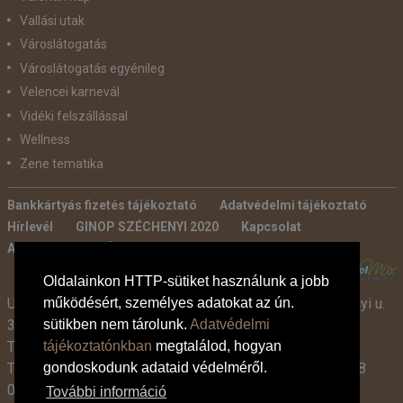
Vallási utak
Városlátogatás
Városlátogatás egyénileg
Velencei karnevál
Vidéki felszállással
Wellness
Zene tematika
Bankkártyás fizetés tájékoztató
Adatvédelmi tájékoztató
Hírlevél
GINOP SZÉCHENYI 2020
Kapcsolat
Ajánlatkérés
Általános szerződési feltételek
POWERED BY:
Oldalainkon HTTP-sütiket használunk a jobb
működésért, személyes adatokat az ún.
Utazási Iroda -
TdM Travel Tours Kft. 2600 Vác, Széchenyi u.
sütikben nem tárolunk.
Adatvédelmi
3-7.
tájékoztatónkban
megtalálod, hogyan
Tel:
+36 30 331 3359
gondoskodunk adataid védelméről.
Tel:
+36 27 319 381
,
319 382
(09:00-17:00-ig),
+36 1 408
0134 (09:00-15:00-ig)
További információ