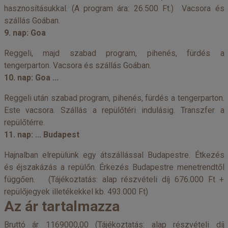
hasznosításukkal. (A program ára: 26.500 Ft.) Vacsora és
szállás Goában.
9. nap: Goa
Reggeli, majd szabad program, pihenés, fürdés a
tengerparton. Vacsora és szállás Goában.
10. nap: Goa ...
Reggeli után szabad program, pihenés, fürdés a tengerparton.
Este vacsora. Szállás a repülőtéri indulásig. Transzfer a
repülőtérre.
11. nap: ... Budapest
Hajnalban elrepülünk egy átszállással Budapestre. Étkezés
és éjszakázás a repülőn. Érkezés Budapestre menetrendtől
függően. (Tájékoztatás: alap részvételi díj 676.000 Ft +
repülőjegyek illetékekkel kb. 493.000 Ft)
Az ár tartalmazza
Bruttó ár 1169000,00 (Tájékoztatás: alap részvételi díj