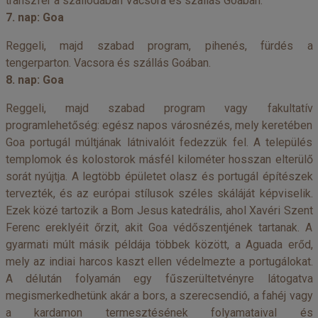
transzfer a szállodában Vacsora és szállás Goában.
7. nap: Goa
Reggeli, majd szabad program, pihenés, fürdés a
tengerparton. Vacsora és szállás Goában.
8. nap: Goa
Reggeli, majd szabad program vagy fakultatív
programlehetőség: egész napos városnézés, mely keretében
Goa portugál múltjának látnivalóit fedezzük fel. A település
templomok és kolostorok másfél kilométer hosszan elterülő
sorát nyújtja. A legtöbb épületet olasz és portugál építészek
tervezték, és az európai stílusok széles skáláját képviselik.
Ezek közé tartozik a Bom Jesus katedrális, ahol Xavéri Szent
Ferenc ereklyéit őrzit, akit Goa védőszentjének tartanak. A
gyarmati múlt másik példája többek között, a Aguada erőd,
mely az indiai harcos kaszt ellen védelmezte a portugálokat.
A délután folyamán egy fűszerültetvényre látogatva
megismerkedhetünk akár a bors, a szerecsendió, a fahéj vagy
a kardamon termesztésének folyamataival és