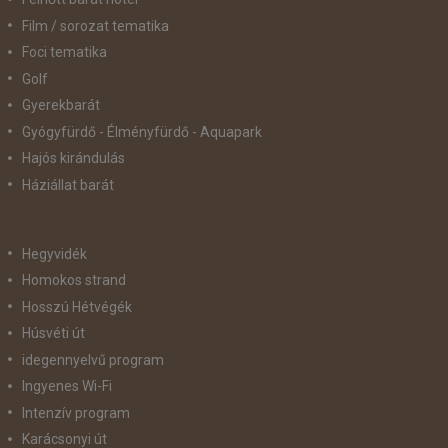
Film / sorozat tematika
Foci tematika
Golf
Gyerekbarát
Gyógyfürdő - Élményfürdő - Aquapark
Hajós kirándulás
Háziállat barát
Hegyvidék
Homokos strand
Hosszú Hétvégék
Húsvéti út
idegennyelvű program
Ingyenes Wi-Fi
Intenzív program
Karácsonyi út