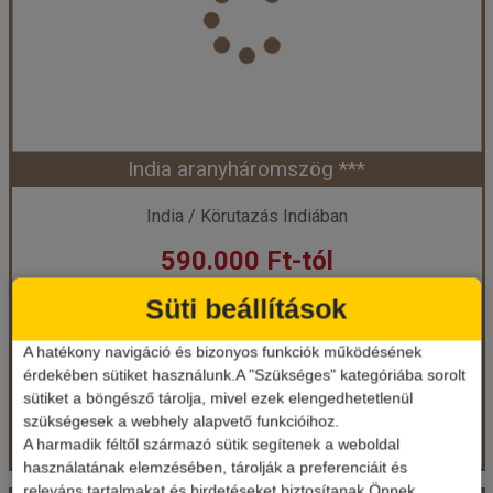
India aranyháromszög ***
India / Körutazás Indiában
590.000 Ft-tól
Süti beállítások
Ellátás: leírás szerint
A hatékony navigáció és bizonyos funkciók működésének
Időpontok és árak
érdekében sütiket használunk.A "Szükséges" kategóriába sorolt
sütiket a böngésző tárolja, mivel ezek elengedhetetlenül
Bőröndbe
szükségesek a webhely alapvető funkcióihoz.
A harmadik féltől származó sütik segítenek a weboldal
használatának elemzésében, tárolják a preferenciáit és
releváns tartalmakat és hirdetéseket biztosítanak Önnek.