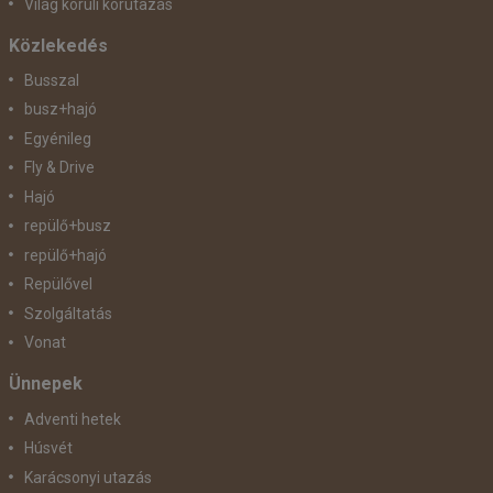
Világ körüli körutazás
Közlekedés
Busszal
busz+hajó
Egyénileg
Fly & Drive
Hajó
repülő+busz
repülő+hajó
Repülővel
Szolgáltatás
Vonat
Ünnepek
Adventi hetek
Húsvét
Karácsonyi utazás