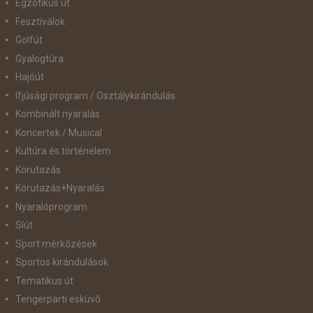
Egzotikus út
Fesztiválok
Golfút
Gyalogtúra
Hajóút
Ifjúsági program / Osztálykirándulás
Kombinált nyaralás
Koncertek / Musical
Kultúra és történelem
Körutazás
Körutazás+Nyaralás
Nyaralóprogram
Síút
Sport mérkőzések
Sportos kirándulások
Tematikus út
Tengerparti esküvő