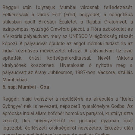
Reggeli után folytatjuk Mumbai városnak felfedezését.
Felkeressük a város Fort (Erőd) negyedét, a neogótikus
stílusban épült Bírósági Épületet, a Rajabai Óratornyot, a
színpompás, nyüzsgő Crawford piacot, a Flóra szökőkutat és
a Viktória pályaudvart, mely az UNESCO Világörökség részét
képezi. A pályaudvar épülete az angol mérnöki tudást és az
indiai kézműves művészetet ötvözi. A pályaudvart tíz évig
építették, óriási költségráfordítással. Nevét Viktoria
királynőnek köszönheti. Hivatalosan ő nyitotta meg a
pályaudvart az Arany Jubíleumon, 1887-ben. Vacsora, szállás
Mumbaiban.
6. nap: Mumbai - Goa
Reggeli, majd transzfer a repülőtérre és elrepülés a "Kelet
Gyöngye"-nek is nevezett, népszerű nyaralóhelyre Goába. Az
aprócska indiai állam hófehér homokos partjáról, kristálytiszta
vizéről, dús növényzetéről és portugál gyarmati múlt
legszebb építészeti örökségeiről nevezetes. Érkezés után