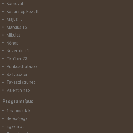
Karnevál
Két ünnep között
Május 1.
Március 15.
Mikulás
Nőnap
November 1.
Október 23.
Pünkösdi utazás
Szilveszter
Tavaszi szünet
Valentin nap
Programtípus
1 napos utak
Belépőjegy
Egyéni út