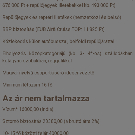
676.000 Ft + repülőjegyek illetékekkel kb. 493.000 Ft)
Repülőjegyek és reptéri illetékek (nemzetközi és belső)
BBP biztosítás (EUB Air& Cruise TOP: 11.825 Ft)
Közlekedés külön autóbusszal, belföldi repülőjárattal
Elhelyezés középkategóriájú (kb. 3- 4*-os) szállodákban
kétágyas szobákban, reggelikkel
Magyar nyelvű csoportkísérő idegenvezető
Minimum létszám 16 fő
Az ár nem tartalmazza
Vízum* 16000,00 (India)
Sztornó biztosítás 23380,00 (a bruttó árra 2%)
10-15 fő közötti felár 40000,00