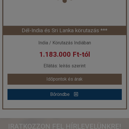
Szobatípus:
2 ágyas szoba
Időtartam:
13 éj
Dél-India és Sri Lanka körutazás ***
Időpont: 2026-11-07 | 13 éj
India / Körutazás Indiában
1.183.000 Ft-tól
már 969.000 Ft-tól
Ellátás: leírás szerint
Időpontok és árak
Időpontok és árak
Bőröndbe
Bőröndbe
Dél-India és Sri Lanka körutazás ***
IRATKOZZON FEL HÍRLEVELÜNKRE!