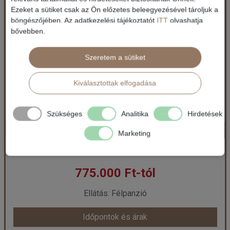
India aranyháromszög ***
Ezeket a sütiket csak az Ön előzetes beleegyezésével tároljuk a
böngészőjében. Az adatkezelési tájékoztatót
ITT
olvashatja
bővebben.
Ország:
India
Város:
Körutazás Indiában
Utazás módja:
Repülővel
Szeretem a sütiket
Ellátás:
leírás szerint
Szálláskategória:
Hotel
Szobatípus:
2 ágyas szoba
Kiválasztottak elfogadása
Időtartam:
7 éj
Szükséges
Analitika
Hirdetések
INDIAI ARANYHÁROMSZÖG *****
Időpont: 2026-10-23 | 7 éj
Marketing
India / Körutazás Indiában
775.000 Ft-tól
már 590.000 Ft-tól
Ellátás: Félpanzió
Időpontok és árak
Időpontok és árak