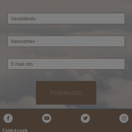
Ország:
India
Város:
Körutazás Dél-Indiában
Utazás módja:
Repülővel
Ellátás:
leírás szerint
Szálláskategória:
Hotel
Szobatípus:
2 ágyas szoba
Időtartam:
14 éj
Időpont: 2026-11-10 | 14 éj
már 1.183.000 Ft-tól
Feliratkozás
Időpontok és árak
Bőröndbe
Földrészek