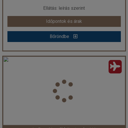
már 775.000 Ft-tól
Ellátás: leírás szerint
Időpontok és árak
Időpontok és árak
Bőröndbe
Bőröndbe
Doha-Mumbai-Goa ***
Ország:
India
Város:
Körutazás Indiában
Utazás módja:
Repülővel
Ellátás:
leírás szerint
Szálláskategória:
Hotel
Szobatípus:
2 ágyas szoba
Időtartam:
10 éj