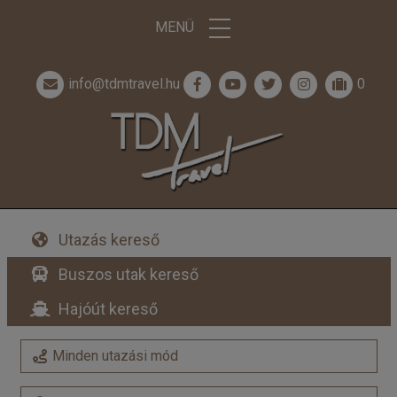
MENÜ
info@tdmtravel.hu
0
Utazás kereső
Buszos utak kereső
Hajóút kereső