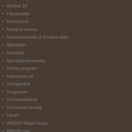
Október 23
Pályaszállás
Pünkösdi út
Repülj és vezess
Rövid kirándulás (2-3 napos utak)
Síbérlettel
Síoktatás
Sportolási lehetőség
Szafari program
Szilveszteri út
Témaparkok
Tengerpart
Természetbarát
Természeti csodák
Tópart
UNESCO Világörökség
Valentin nap