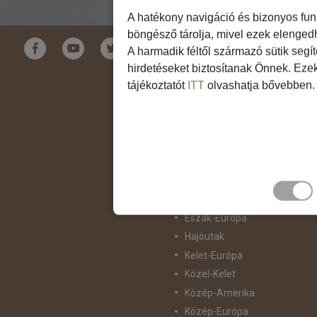
A hatékony navigáció és bizonyos fun
böngésző tárolja, mivel ezek elenged
Földrészek
A harmadik féltől származó sütik segí
hirdetéseket biztosítanak Önnek. Eze
Ausztrália
tájékoztatót
ITT
olvashatja bővebben.
Ázsia
Csendes-Óceáni Szigetvilág
Dél-Afrika
Dél-Amerika
Dél-Európa
Észak-Afrika
Észak-Amerika
Észak-Európa
Hajóutak
Kelet-Európa
Közel-Kelet
Közép-Amerika
Közép-Európa