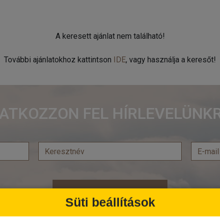
A keresett ajánlat nem található!
További ajánlatokhoz kattintson
IDE
, vagy használja a keresőt!
RATKOZZON FEL HÍRLEVELÜNKR
Feliratkozás
Süti beállítások