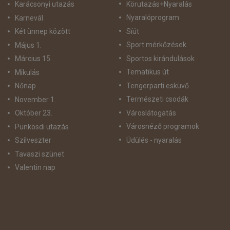
Körutazás+Nyaralás
Karácsonyi utazás
Nyaralóprogram
Karnevál
Síút
Két ünnep között
Sport mérkőzések
Május 1.
Sportos kirándulások
Március 15.
Tematikus út
Mikulás
Tengerparti esküvő
Nőnap
Természeti csodák
November 1.
Városlátogatás
Október 23.
Városnéző programok
Pünkösdi utazás
Üdülés - nyaralás
Szilveszter
Tavaszi szünet
Valentin nap