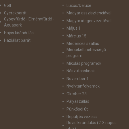
Golf
Luxus/Deluxe
Gyerekbarát
Magyar asszisztenciával
Gyógyfürdő - Élményfürdő -
Magyar idegenvezetővel
Aquapark
Május 1
Hajós kirándulás
Március 15
Háziállat barát
Medencés szállás
Mérsékelt nehézségű
program
Mikulás programok
Nászutasoknak
November 1
Nyelvtanfolyamok
Október 23
Pályaszállás
Pünkösdi út
Repülj és vezess
Rövid kirándulás (2-3 napos
utak)