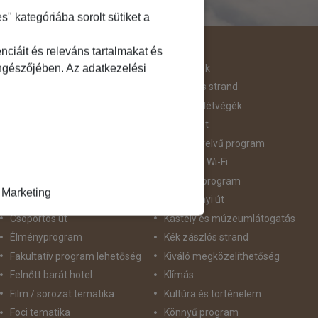
 kategóriába sorolt sütiket a
Útjellemző
ciáit és releváns tartalmakat és
öngészőjében. Az adatkezelési
Adventi út
Hegyvidék
Aktív pihenés
Homokos strand
Augusztus 20
Hosszú Hétvégék
Belépőjegy
Húsvéti út
Bor - Gasztronómia
idegennyelvű program
Búvárkodás
Ingyenes Wi-Fi
Családbarát
Intenzív program
Marketing
Csillagtúra
Karácsonyi út
Csoportos út
Kastély és múzeumlátogatás
Élményprogram
Kék zászlós strand
Fakultatív program lehetőség
Kiváló megközelíthetőség
Felnőtt barát hotel
Klímás
Film / sorozat tematika
Kultúra és történelem
Foci tematika
Könnyű program