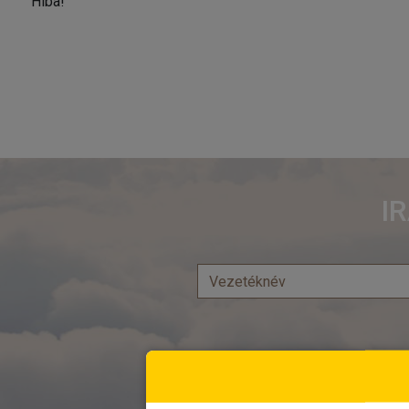
Hiba!
I