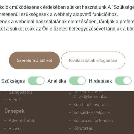
kciók működésének érdekében sütiket használunk.A "Szükséges"
hetetlenül szükségesek a webhely alapvető funkcióihoz.
Közlekedés
Programtípus
tenek a weboldal használatának elemzésében, tárolják a preferen
ket a sütiket csak az Ön előzetes beleegyezésével tároljuk a b
Busszal
1 napos utak
busz+hajó
Belépőjegy
Egyénileg
Egyéni út
Fly & Drive
Egzotikus út
Szeretem a sütiket
Kiválasztottak elfogadása
Hajó
Fesztiválok
repülő+busz
Golfút
repülő+hajó
Gyalogtúra
Szükséges
Analitika
Hirdetések
Repülővel
Hajóút
Ifjúsági program /
Szolgáltatás
Osztálykirándulás
Vonat
Kombinált nyaralás
Ünnepek
Koncertek / Musical
Kultúra és történelem
Adventi hetek
Körutazás
Húsvét