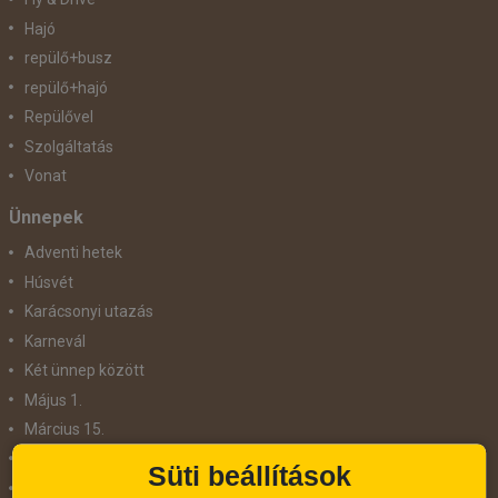
Hajó
repülő+busz
repülő+hajó
Repülővel
Szolgáltatás
Vonat
Ünnepek
Adventi hetek
Húsvét
Karácsonyi utazás
Karnevál
Két ünnep között
Május 1.
Március 15.
Mikulás
Süti beállítások
Nőnap