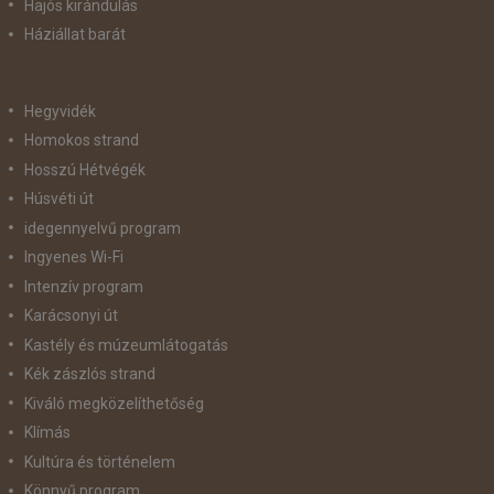
Hajós kirándulás
Háziállat barát
Hegyvidék
Homokos strand
Hosszú Hétvégék
Húsvéti út
idegennyelvű program
Ingyenes Wi-Fi
Intenzív program
Karácsonyi út
Kastély és múzeumlátogatás
Kék zászlós strand
Kiváló megközelíthetőség
Klímás
Kultúra és történelem
Könnyű program