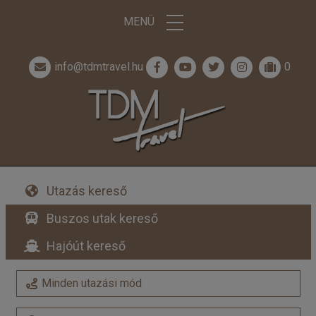
MENÜ
info@tdmtravel.hu
0
Utazás kereső
Buszos utak kereső
Hajóút kereső