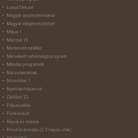
Luxus/Deluxe
Magyar asszisztenciával
Magyar idegenvezetővel
Május 1
Március 15
Medencés szállás
Mérsékelt nehézségű program
Mikulás programok
Nászutasoknak
November 1
Nyelvtanfolyamok
Október 23
Pályaszállás
Pünkösdi út
Repülj és vezess
Rövid kirándulás (2-3 napos utak)
Síbérlettel