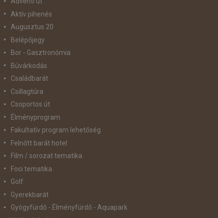
Adventi út
Aktív pihenés
Augusztus 20
Belépőjegy
Bor - Gasztronómia
Búvárkodás
Családbarát
Csillagtúra
Csoportos út
Élményprogram
Fakultatív program lehetőség
Felnőtt barát hotel
Film / sorozat tematika
Foci tematika
Golf
Gyerekbarát
Gyógyfürdő - Élményfürdő - Aquapark