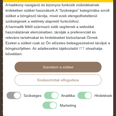
November 1.
A hatékony navigáció és bizonyos funkciók működésének
érdekében sütiket használunk.A "Szükséges" kategóriába sorolt
Október 23.
sütiket a böngésző tárolja, mivel ezek elengedhetetlenül
Pünkösdi utazás
szükségesek a webhely alapvető funkcióihoz.
Szilveszter
A harmadik féltől származó sütik segítenek a weboldal
használatának elemzésében, tárolják a preferenciáit és
Tavaszi szünet
releváns tartalmakat és hirdetéseket biztosítanak Önnek.
Valentin nap
Ezeket a sütiket csak az Ön előzetes beleegyezésével tároljuk a
Programtípus
böngészőjében. Az adatkezelési tájékoztatót
ITT
olvashatja
bővebben.
1 napos utak
Belépőjegy
Szeretem a sütiket
Egyéni út
Egzotikus út
Kiválasztottak elfogadása
Fesztiválok
Golfút
Szükséges
Analitika
Hirdetések
Gyalogtúra
Hajóút
Marketing
Ifjúsági program / Osztálykirándulás