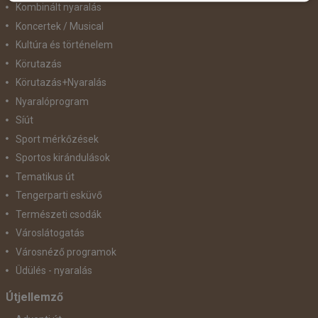
Kombinált nyaralás
Koncertek / Musical
Kultúra és történelem
Körutazás
Körutazás+Nyaralás
Nyaralóprogram
Síút
Sport mérkőzések
Sportos kirándulások
Tematikus út
Tengerparti esküvő
Természeti csodák
Városlátogatás
Városnéző programok
Üdülés - nyaralás
Útjellemző