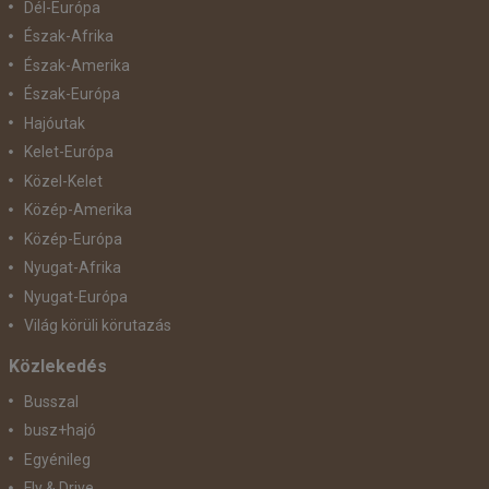
Dél-Európa
Észak-Afrika
Észak-Amerika
Észak-Európa
Hajóutak
Kelet-Európa
Közel-Kelet
Közép-Amerika
Közép-Európa
Nyugat-Afrika
Nyugat-Európa
Világ körüli körutazás
Közlekedés
Busszal
busz+hajó
Egyénileg
Fly & Drive