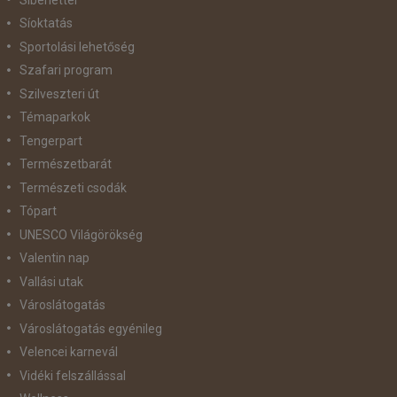
Síoktatás
Sportolási lehetőség
Szafari program
Szilveszteri út
Témaparkok
Tengerpart
Természetbarát
Természeti csodák
Tópart
UNESCO Világörökség
Valentin nap
Vallási utak
Városlátogatás
Városlátogatás egyénileg
Velencei karnevál
Vidéki felszállással