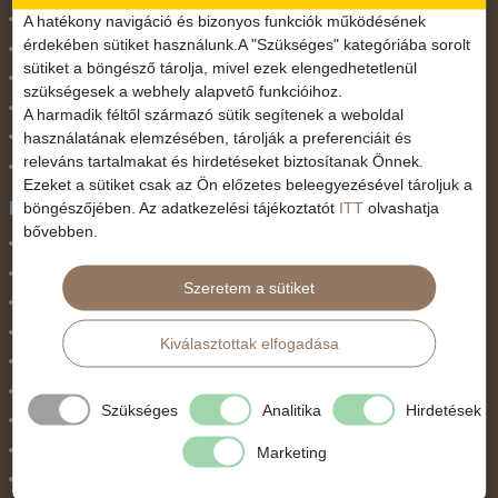
November 1.
A hatékony navigáció és bizonyos funkciók működésének
érdekében sütiket használunk.A "Szükséges" kategóriába sorolt
Október 23.
sütiket a böngésző tárolja, mivel ezek elengedhetetlenül
Pünkösdi utazás
szükségesek a webhely alapvető funkcióihoz.
Szilveszter
A harmadik féltől származó sütik segítenek a weboldal
használatának elemzésében, tárolják a preferenciáit és
Tavaszi szünet
releváns tartalmakat és hirdetéseket biztosítanak Önnek.
Valentin nap
Ezeket a sütiket csak az Ön előzetes beleegyezésével tároljuk a
Programtípus
böngészőjében. Az adatkezelési tájékoztatót
ITT
olvashatja
bővebben.
1 napos utak
Belépőjegy
Szeretem a sütiket
Egyéni út
Egzotikus út
Kiválasztottak elfogadása
Fesztiválok
Golfút
Szükséges
Analitika
Hirdetések
Gyalogtúra
Hajóút
Marketing
Ifjúsági program / Osztálykirándulás