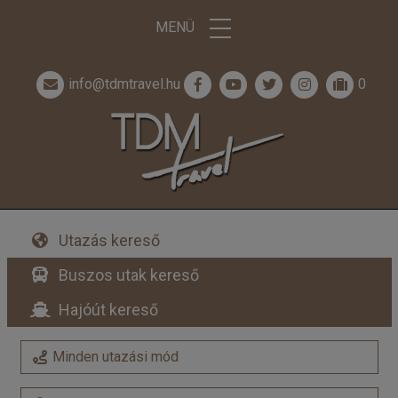
MENÜ
info@tdmtravel.hu
0
Utazás kereső
Buszos utak kereső
Hajóút kereső