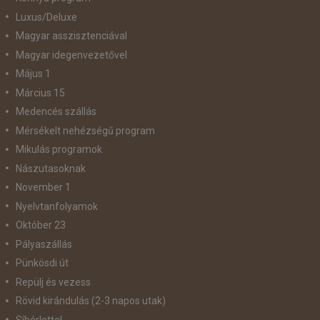
Luxus/Deluxe
Magyar asszisztenciával
Magyar idegenvezetővel
Május 1
Március 15
Medencés szállás
Mérsékelt nehézségű program
Mikulás programok
Nászutasoknak
November 1
Nyelvtanfolyamok
Október 23
Pályaszállás
Pünkösdi út
Repülj és vezess
Rövid kirándulás (2-3 napos utak)
Síbérlettel