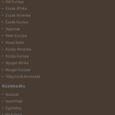
Dél-Európa
Észak-Afrika
Észak-Amerika
Észak-Európa
Hajóutak
Kelet-Európa
Közel-Kelet
Közép-Amerika
Közép-Európa
Nyugat-Afrika
Nyugat-Európa
Világ körüli körutazás
Közlekedés
Busszal
busz+hajó
Egyénileg
Fly & Drive