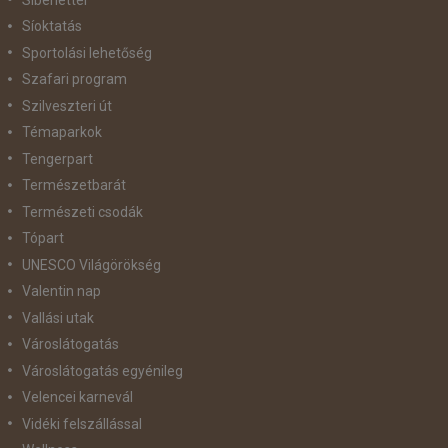
Síoktatás
Sportolási lehetőség
Szafari program
Szilveszteri út
Témaparkok
Tengerpart
Természetbarát
Természeti csodák
Tópart
UNESCO Világörökség
Valentin nap
Vallási utak
Városlátogatás
Városlátogatás egyénileg
Velencei karnevál
Vidéki felszállással