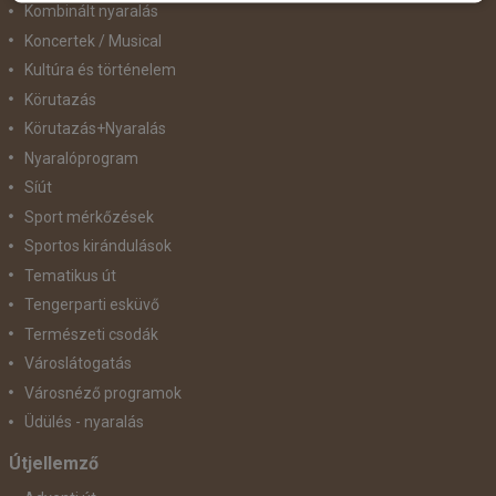
Kombinált nyaralás
Koncertek / Musical
Kultúra és történelem
Körutazás
Körutazás+Nyaralás
Nyaralóprogram
Síút
Sport mérkőzések
Sportos kirándulások
Tematikus út
Tengerparti esküvő
Természeti csodák
Városlátogatás
Városnéző programok
Üdülés - nyaralás
Útjellemző