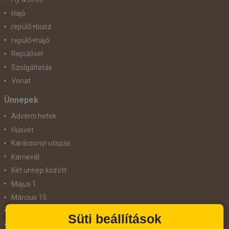
Hajó
repülő+busz
repülő+hajó
Repülővel
Szolgáltatás
Vonat
Ünnepek
Adventi hetek
Húsvét
Karácsonyi utazás
Karnevál
Két ünnep között
Május 1.
Március 15.
Mikulás
Süti beállítások
Nőnap