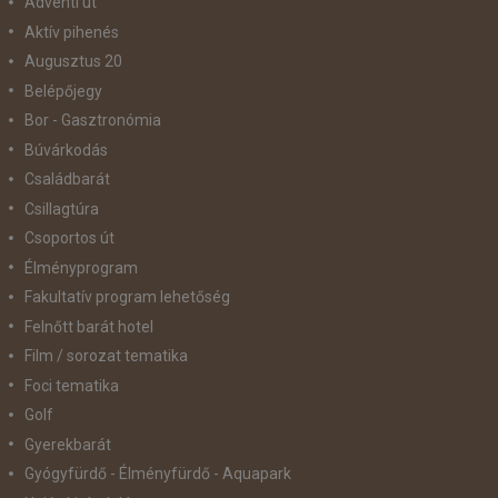
Adventi út
Aktív pihenés
Augusztus 20
Belépőjegy
Bor - Gasztronómia
Búvárkodás
Családbarát
Csillagtúra
Csoportos út
Élményprogram
Fakultatív program lehetőség
Felnőtt barát hotel
Film / sorozat tematika
Foci tematika
Golf
Gyerekbarát
Gyógyfürdő - Élményfürdő - Aquapark