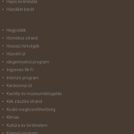
Hajós kirándulás
Háziállat barát
Hegyvidék
Homokos strand
Hosszú Hétvégék
Húsvéti út
idegennyelvű program
Ingyenes Wi-Fi
Intenzív program
Karácsonyi út
Kastély és múzeumlátogatás
Kék zászlós strand
Kiváló megközelíthetőség
Klímás
Kultúra és történelem
Könnyű program